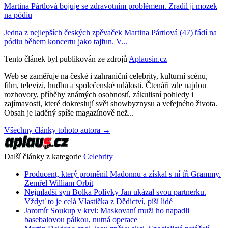
Martina Pártlová bojuje se zdravotním problémem. Zradil ji mozek
na pódiu
Jedna z nejlepších českých zpěvaček Martina Pártlová (47) řádí na
pódiu během koncertu jako tajfun. V...
Tento článek byl publikován ze zdrojů
Aplausin.cz
Web se zaměřuje na české i zahraniční celebrity, kulturní scénu,
film, televizi, hudbu a společenské události. Čtenáři zde najdou
rozhovory, příběhy známých osobností, zákulisní pohledy i
zajímavosti, které dokreslují svět showbyznysu a veřejného života.
Obsah je laděný spíše magazínově než...
Všechny články tohoto autora →
Další články z kategorie
Celebrity
Producent, který proměnil Madonnu a získal s ní tři Grammy.
Zemřel William Orbit
Nejmladší syn Bolka Polívky Jan ukázal svou partnerku.
Vždyť to je celá Vlastička z Dědictví, píší lidé
Jaromír Soukup v krvi: Maskovaní muži ho napadli
basebalovou pálkou, nutná operace