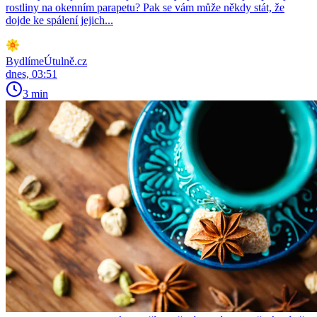
rostliny na okenním parapetu? Pak se vám může někdy stát, že
dojde ke spálení jejich...
BydlímeÚtulně.cz
dnes, 03:51
3 min