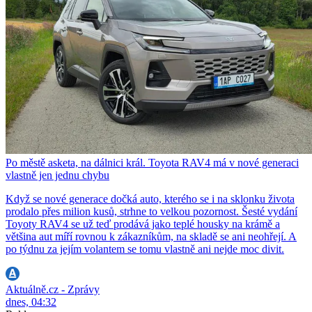
Po městě asketa, na dálnici král. Toyota RAV4 má v nové generaci
vlastně jen jednu chybu
Když se nové generace dočká auto, kterého se i na sklonku života
prodalo přes milion kusů, strhne to velkou pozornost. Šesté vydání
Toyoty RAV4 se už teď prodává jako teplé housky na krámě a
většina aut míří rovnou k zákazníkům, na skladě se ani neohřejí. A
po týdnu za jejím volantem se tomu vlastně ani nejde moc divit.
Aktuálně.cz - Zprávy
dnes, 04:32