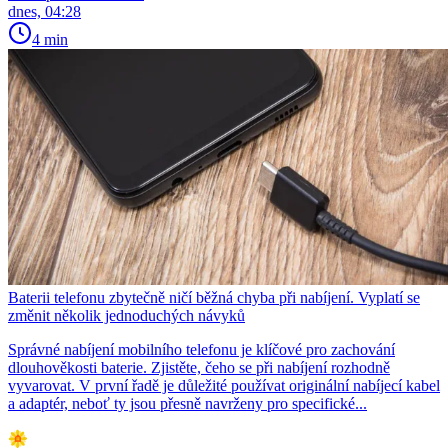
dnes, 04:28
4 min
Baterii telefonu zbytečně ničí běžná chyba při nabíjení. Vyplatí se
změnit několik jednoduchých návyků
Správné nabíjení mobilního telefonu je klíčové pro zachování
dlouhověkosti baterie. Zjistěte, čeho se při nabíjení rozhodně
vyvarovat. V první řadě je důležité používat originální nabíjecí kabel
a adaptér, neboť ty jsou přesně navrženy pro specifické...