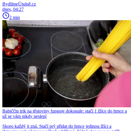
BydlímeÚtulně.cz
dnes, 04:27
2 min
Babiččin trik na těstoviny funguje dokonale: stačí 1 lžíce do hrnce a
už se vám nikdy neslepí
Skoro každý ji zná. Stačí prý přidat do hrnce jedinou lžíci a