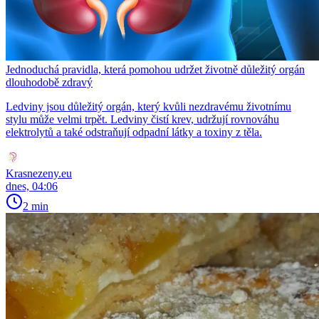
Jednoduchá pravidla, která pomohou udržet životně důležitý orgán
dlouhodobě zdravý
Ledviny jsou důležitý orgán, který kvůli nezdravému životnímu
stylu může velmi trpět. Ledviny čistí krev, udržují rovnováhu
elektrolytů a také odstraňují odpadní látky a toxiny z těla.
Krasnezeny.eu
dnes, 04:06
2 min