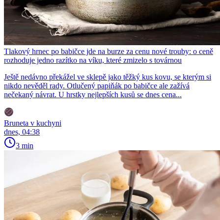
Tlakový hrnec po babičce jde na burze za cenu nové trouby: o ceně
rozhoduje jedno razítko na víku, které zmizelo s továrnou
Ještě nedávno překážel ve sklepě jako těžký kus kovu, se kterým si
nikdo nevěděl rady. Otlučený papiňák po babičce ale zažívá
nečekaný návrat. U hrstky nejlepších kusů se dnes cena...
Bruneta v kuchyni
dnes, 04:38
3 min