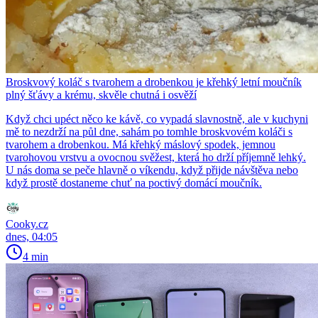
Broskvový koláč s tvarohem a drobenkou je křehký letní moučník
plný šťávy a krému, skvěle chutná i osvěží
Když chci upéct něco ke kávě, co vypadá slavnostně, ale v kuchyni
mě to nezdrží na půl dne, sahám po tomhle broskvovém koláči s
tvarohem a drobenkou. Má křehký máslový spodek, jemnou
tvarohovou vrstvu a ovocnou svěžest, která ho drží příjemně lehký.
U nás doma se peče hlavně o víkendu, když přijde návštěva nebo
když prostě dostaneme chuť na poctivý domácí moučník.
Cooky.cz
dnes, 04:05
4 min