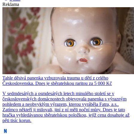
Reklama
Tahle děsivá panenka vzbuzovala trauma u dětí z celého
Československa. Dnes je sběratelskou raritou za 5 000 Kč
V sedmdesátých a osmdesátých letech minulého století se v
československých domácnostech objevovala panenka s výrazným
pohledem a neobvyklým výrazem, kterou vyráběla Fatra, a.s..
Zatímco někteří ji milovali, jiní z ní měli noční můry. Dnes je tato
hračka vyhledávanou sběratelskou položkou, jejíž cena dosahuje až
pěti tisíc korun.