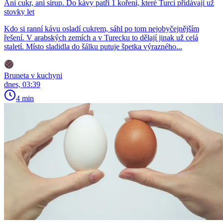
Ani cukr, ani sirup. Do kávy patří 1 koření, které Turci přidávají už
stovky let
Kdo si ranní kávu osladí cukrem, sáhl po tom nejobyčejnějším
řešení. V arabských zemích a v Turecku to dělají jinak už celá
staletí. Místo sladidla do šálku putuje špetka výrazného...
Bruneta v kuchyni
dnes, 03:39
4 min