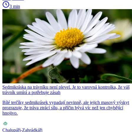
3 min
Sedmikráska na trávníku není plevel. Je to varovná kontrolka, že váš
trávník umírá a potřebuje zásah
Bílé terčíky sedmikrásek vypadají nevinně, ale jejich masový výskyt
prozrazuje, že tráva ztrácí sílu, a příčin bývá víc než jen chybějící
hnojivo.
Chalupáři-Zahrádkáři