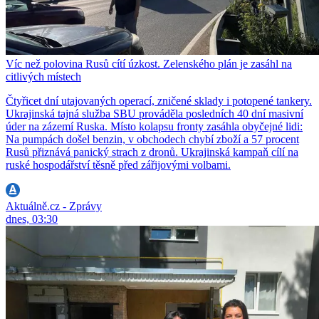
Víc než polovina Rusů cítí úzkost. Zelenského plán je zasáhl na
citlivých místech
Čtyřicet dní utajovaných operací, zničené sklady i potopené tankery.
Ukrajinská tajná služba SBU prováděla posledních 40 dní masivní
úder na zázemí Ruska. Místo kolapsu fronty zasáhla obyčejné lidi:
Na pumpách došel benzin, v obchodech chybí zboží a 57 procent
Rusů přiznává panický strach z dronů. Ukrajinská kampaň cílí na
ruské hospodářství těsně před zářijovými volbami.
Aktuálně.cz - Zprávy
dnes, 03:30