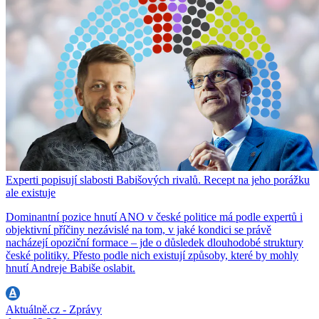
Experti popisují slabosti Babišových rivalů. Recept na jeho porážku
ale existuje
Dominantní pozice hnutí ANO v české politice má podle expertů i
objektivní příčiny nezávislé na tom, v jaké kondici se právě
nacházejí opoziční formace – jde o důsledek dlouhodobé struktury
české politiky. Přesto podle nich existují způsoby, které by mohly
hnutí Andreje Babiše oslabit.
Aktuálně.cz - Zprávy