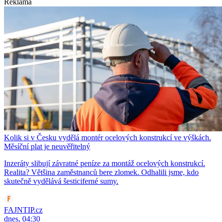
Reklama
Kolik si v Česku vydělá montér ocelových konstrukcí ve výškách.
Měsíční plat je neuvěřitelný
Inzeráty slibují závratné peníze za montáž ocelových konstrukcí.
Realita? Většina zaměstnanců bere zlomek. Odhalili jsme, kdo
skutečně vydělává šesticiferné sumy.
FAJNTIP.cz
dnes, 04:30