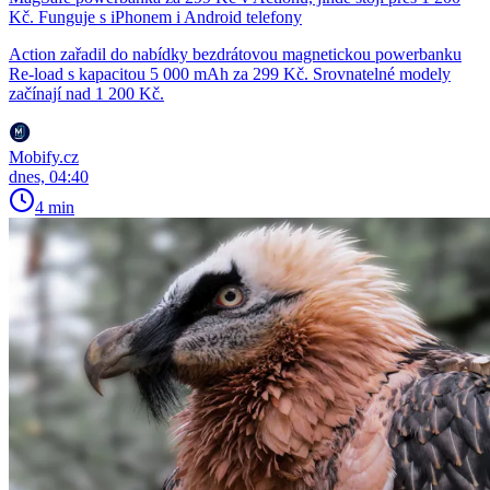
Kč. Funguje s iPhonem i Android telefony
Action zařadil do nabídky bezdrátovou magnetickou powerbanku
Re-load s kapacitou 5 000 mAh za 299 Kč. Srovnatelné modely
začínají nad 1 200 Kč.
Mobify.cz
dnes, 04:40
4 min