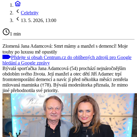
Celebrity
13. 5. 2026, 13:00
1 min
Zlomená Jana Adamcová: Smrt mámy a manžel s demencí! Moje
touhy po luxusu mě opustily
Přidejte si obsah Centrum.cz do oblíbených zdrojů pro Google
hledání a Google zprávy
Bývalá sporťačka Jana Adamcová (54) prochází nejnáročnějším
obdobím svého života. Její manžel a otec dětí Jiří Adamec trpí
frontotemporální demencí a navíc jí před několika měsíci zemřela
milovaná maminka (†78). Bývalá moderátorka přiznala, že mimo
jiné přehodnotila své priority.