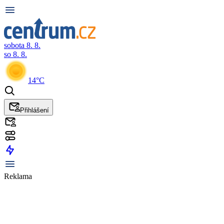
sobota 8. 8.
so 8. 8.
14°C
Přihlášení
Reklama