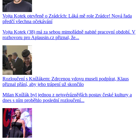
Vojta Kotek otevřeně o Zrádcích: Láká mě role Zrádce! Nová řada
předčí všechna očekávání
Vojta Kotek (38) má za sebou mimořádně nabité pracovní období. V
rozhovoru pro Aplausin.cz přiznal, že...
Rozloučení s Knížákem: Zdrcenou vdovu museli podpírat, Klaus
přiznal přání, aby jeho trápení už skončilo
Milan Knížák byl jednou z nejsvéráznějších postav české kultury a
dnes s ním proběhlo poslední rozloučení...