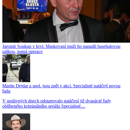
Jaromír Soukup v krvi: Maskovaní muži ho napadli basebalovou
pálkou, nutná operace
Martin Dejdar a spol. jsou zpět v akci. Specialisté natáčejí novou
řadu
V nedávných dnech odstartovalo natáčení již dvanácté řady
oblíbeného kriminálního seriálu Specialisté....