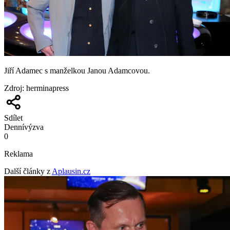
Jiří Adamec s manželkou Janou Adamcovou.
Zdroj
:
herminapress
Sdílet
Denní
výzva
0
Reklama
Další články z
Aplausin.cz