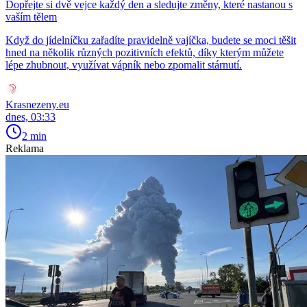
Dopřejte si dvě vejce každý den a sledujte změny, které nastanou s
vaším tělem
Když do jídelníčku zařadíte pravidelně vajíčka, budete se moci těšit
hned na několik různých pozitivních efektů, díky kterým můžete
lépe zhubnout, využívat vápník nebo zpomalit stárnutí.
Krasnezeny.eu
dnes, 03:33
2 min
Reklama