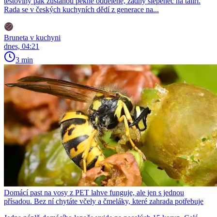
těstoviny pak zůstanou pěkně oddělené, žádný slepenec na talíři.
Rada se v českých kuchyních dědí z generace na...
Bruneta v kuchyni
dnes, 04:21
3 min
Domácí past na vosy z PET lahve funguje, ale jen s jednou
přísadou. Bez ní chytáte včely a čmeláky, které zahrada potřebuje