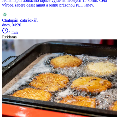
Jedna náplň domácího lapače vyjde na necelých 15 korun. Celá
výroba zabere deset minut a jednu prázdnou PET lahev.
Chalupáři-Zahrádkáři
dnes, 04:20
4 min
Reklama