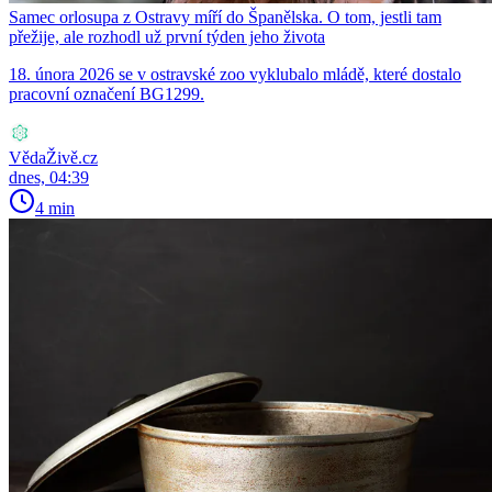
Samec orlosupa z Ostravy míří do Španělska. O tom, jestli tam
přežije, ale rozhodl už první týden jeho života
18. února 2026 se v ostravské zoo vyklubalo mládě, které dostalo
pracovní označení BG1299.
VědaŽivě.cz
dnes, 04:39
4 min