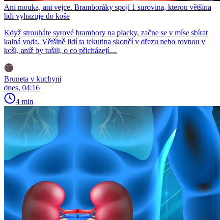
Ani mouka, ani vejce. Bramboráky spojí 1 surovina, kterou většina
lidí vyhazuje do koše
Když strouháte syrové brambory na placky, začne se v míse sbírat
kalná voda. Většině lidí ta tekutina skončí v dřezu nebo rovnou v
koši, aniž by tušili, o co přicházejí....
Bruneta v kuchyni
dnes, 04:16
4 min