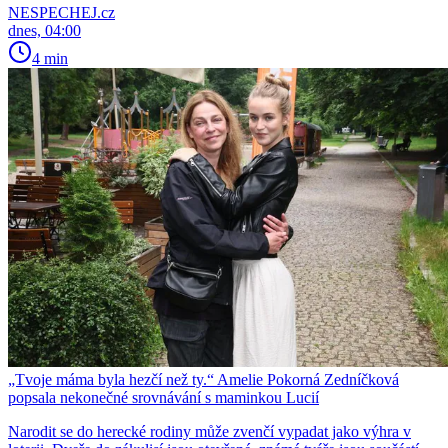
NESPECHEJ.cz
dnes, 04:00
4 min
„Tvoje máma byla hezčí než ty.“ Amelie Pokorná Zedníčková
popsala nekonečné srovnávání s maminkou Lucií
Narodit se do herecké rodiny může zvenčí vypadat jako výhra v