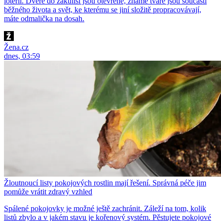
loterii. Dveře do zákulisí jsou otevřené, známé tváře jsou součástí
běžného života a svět, ke kterému se jiní složitě propracovávají,
máte odmalička na dosah.
Žena.cz
dnes, 03:59
Žloutnoucí listy pokojových rostlin mají řešení. Správná péče jim
pomůže vrátit zdravý vzhled
Spálené pokojovky je možné ještě zachránit. Záleží na tom, kolik
listů zbylo a v jakém stavu je kořenový systém. Pěstujete pokojové