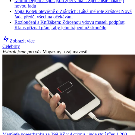
Martin Dejdar a spol. jsou zpět v akci. Specialisté natáčejí
novou řadu
Vojta Kotek otevřeně o Zrádcích: Láká mě role Zrádce! Nová
řada předčí všechna očekávání
Rozloučení s Knížákem: Zdrcenou vdovu museli podpírat,
Klaus přiznal přání, aby jeho trápení už skončilo
Zobrazit více
Celebrity
Vybrali jsme pro vás
Magazíny a zajímavosti
MagSafe powerbanka za 299 Kč v Actionu, jinde stojí přes 1 200