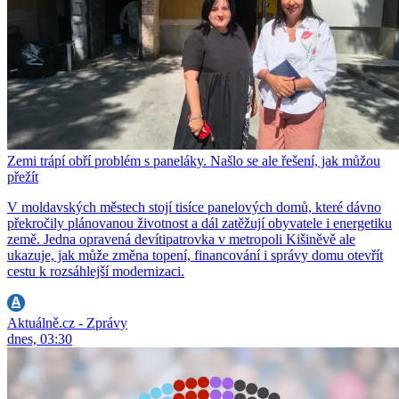
Zemi trápí obří problém s paneláky. Našlo se ale řešení, jak můžou
přežít
V moldavských městech stojí tisíce panelových domů, které dávno
překročily plánovanou životnost a dál zatěžují obyvatele i energetiku
země. Jedna opravená devítipatrovka v metropoli Kišiněvě ale
ukazuje, jak může změna topení, financování i správy domu otevřít
cestu k rozsáhlejší modernizaci.
Aktuálně.cz - Zprávy
dnes, 03:30