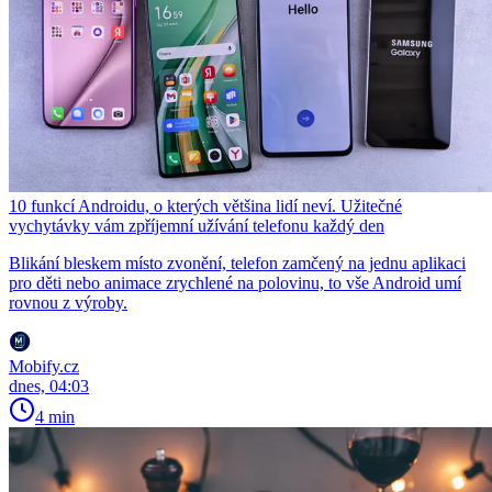
10 funkcí Androidu, o kterých většina lidí neví. Užitečné
vychytávky vám zpříjemní užívání telefonu každý den
Blikání bleskem místo zvonění, telefon zamčený na jednu aplikaci
pro děti nebo animace zrychlené na polovinu, to vše Android umí
rovnou z výroby.
Mobify.cz
dnes, 04:03
4 min