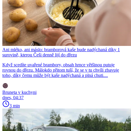
Ani mléko, ani máslo: bramborová kaše bude nadýchaná díky 1
surovině, kterou Češi denně lijí do dřezu
Když scedíte uvařené brambory, obsah hrnce většinou putuje
rovnou do dřezu. Málokdo přitom tuší, že se v tu chvíli zbavuje
toho, díky čemu může být kaše nadýchaná a plná chuti....
Bruneta v kuchyni
dnes, 04:37
3 min