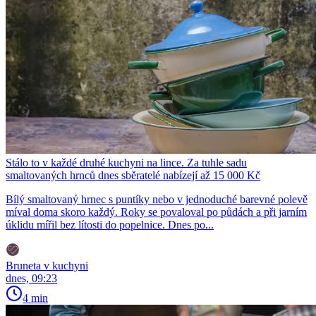
Stálo to v každé druhé kuchyni na lince. Za tuhle sadu
smaltovaných hrnců dnes sběratelé nabízejí až 15 000 Kč
Bílý smaltovaný hrnec s puntíky nebo v jednoduché barevné polevě
míval doma skoro každý. Roky se povaloval po půdách a při jarním
úklidu mířil bez lítosti do popelnice. Dnes po...
Bruneta v kuchyni
dnes, 09:23
4 min