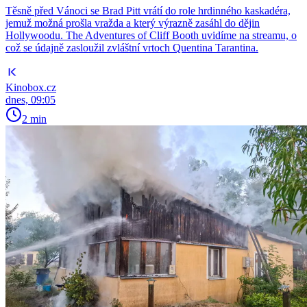
Těsně před Vánoci se Brad Pitt vrátí do role hrdinného kaskadéra,
jemuž možná prošla vražda a který výrazně zasáhl do dějin
Hollywoodu. The Adventures of Cliff Booth uvidíme na streamu, o
což se údajně zasloužil zvláštní vrtoch Quentina Tarantina.
Kinobox.cz
dnes, 09:05
2 min