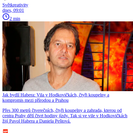
Světkreativity
dnes, 09:01
2 min
Jak bydlí Habera: Vila v Hodkovičkách, čtyři koupelny a
kompromis mezi přírodou a Prahou
Přes 300 metrů čtverečních, čtyři koupelny a zahrada, kterou od
centra Prahy dělí čtvrt hodiny jízdy. Tak si ve vile v Hodkovičkách
žijí Pavol Habera a Daniela Peštová.