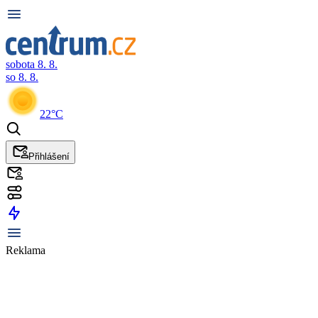
sobota 8. 8.
so 8. 8.
22°C
Přihlášení
Reklama