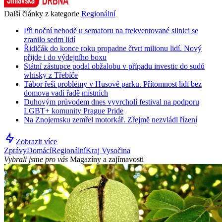
Další články z kategorie
Regionální
Při noční nehodě u semaforu na frekventované silnici se
zranilo sedm lidí
Řidičák do konce roku propadne čtvrt milionu lidí. Nový
přijde i do výdejního boxu
Státní zástupce podal obžalobu v případu investic do sudů
whisky z Třebíče
Tábor řeší problémy v Husově parku. Přítomnost lidí bez
domova vadí řadě místních
Duhovým průvodem dnes vyvrcholí festival na podporu
LGBT+ komunity Prague Pride
Na Znojemsku zemřel motorkář. Zřejmě nezvládl řízení
Zobrazit více
Zprávy
Domácí
Regionální
Kraj Vysočina
Vybrali jsme pro vás
Magazíny a zajímavosti