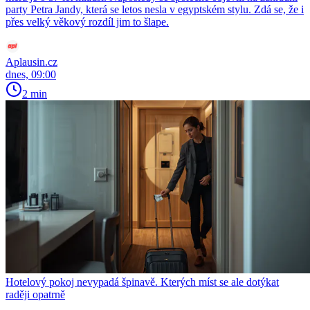
party Petra Jandy, která se letos nesla v egyptském stylu. Zdá se, že i
přes velký věkový rozdíl jim to šlape.
Aplausin.cz
dnes, 09:00
2 min
Hotelový pokoj nevypadá špinavě. Kterých míst se ale dotýkat
raději opatrně