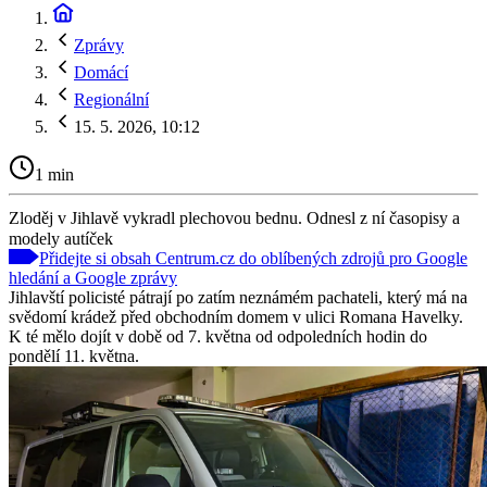
Zprávy
Domácí
Regionální
15. 5. 2026, 10:12
1 min
Zloděj v Jihlavě vykradl plechovou bednu. Odnesl z ní časopisy a
modely autíček
Přidejte si obsah Centrum.cz do oblíbených zdrojů pro Google
hledání a Google zprávy
Jihlavští policisté pátrají po zatím neznámém pachateli, který má na
svědomí krádež před obchodním domem v ulici Romana Havelky.
K té mělo dojít v době od 7. května od odpoledních hodin do
pondělí 11. května.