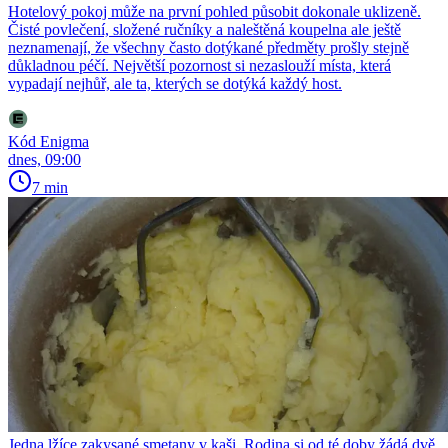
Hotelový pokoj může na první pohled působit dokonale uklizeně.
Čisté povlečení, složené ručníky a naleštěná koupelna ale ještě
neznamenají, že všechny často dotýkané předměty prošly stejně
důkladnou péčí. Největší pozornost si nezaslouží místa, která
vypadají nejhůř, ale ta, kterých se dotýká každý host.
Kód Enigma
dnes, 09:00
7 min
Jedna lžíce zakysané smetany v kaši. Rodina si od té doby žádá dvě