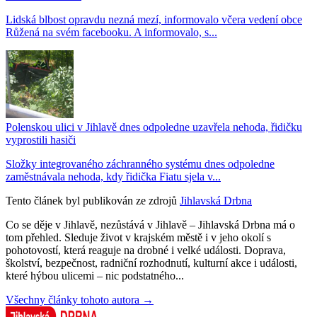
Lidská blbost opravdu nezná mezí, informovalo včera vedení obce
Růžená na svém facebooku. A informovalo, s...
Polenskou ulici v Jihlavě dnes odpoledne uzavřela nehoda, řidičku
vyprostili hasiči
Složky integrovaného záchranného systému dnes odpoledne
zaměstnávala nehoda, kdy řidička Fiatu sjela v...
Tento článek byl publikován ze zdrojů
Jihlavská Drbna
Co se děje v Jihlavě, nezůstává v Jihlavě – Jihlavská Drbna má o
tom přehled. Sleduje život v krajském městě i v jeho okolí s
pohotovostí, která reaguje na drobné i velké události. Doprava,
školství, bezpečnost, radniční rozhodnutí, kulturní akce i události,
které hýbou ulicemi – nic podstatného...
Všechny články tohoto autora →