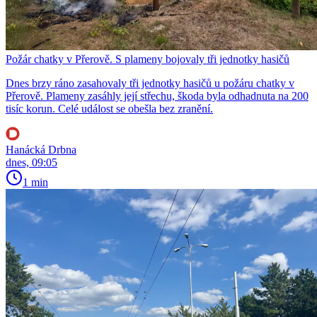
Požár chatky v Přerově. S plameny bojovaly tři jednotky hasičů
Dnes brzy ráno zasahovaly tři jednotky hasičů u požáru chatky v
Přerově. Plameny zasáhly její střechu, škoda byla odhadnuta na 200
tisíc korun. Celé událost se obešla bez zranění.
Hanácká Drbna
dnes, 09:05
1 min