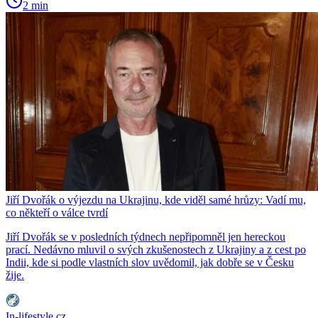
2 min
Jiří Dvořák o výjezdu na Ukrajinu, kde viděl samé hrůzy: Vadí mu,
co někteří o válce tvrdí
Jiří Dvořák se v posledních týdnech nepřipomněl jen hereckou
prací. Nedávno mluvil o svých zkušenostech z Ukrajiny a z cest po
Indii, kde si podle vlastních slov uvědomil, jak dobře se v Česku
žije.
In-lifestyle.cz