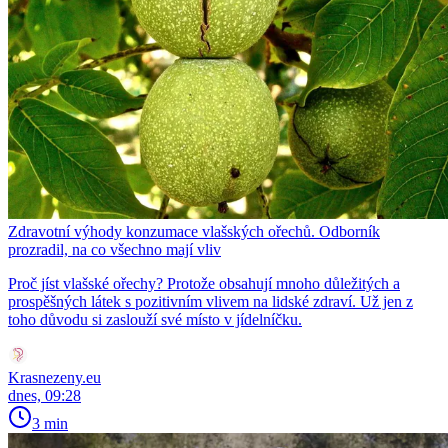
Zdravotní výhody konzumace vlašských ořechů. Odborník
prozradil, na co všechno mají vliv
Proč jíst vlašské ořechy? Protože obsahují mnoho důležitých a
prospěšných látek s pozitivním vlivem na lidské zdraví. Už jen z
toho důvodu si zaslouží své místo v jídelníčku.
Krasnezeny.eu
dnes, 09:28
3 min