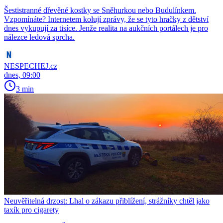
Šestistranné dřevěné kostky se Sněhurkou nebo Budulínkem.
Vzpomínáte? Internetem kolují zprávy, že se tyto hračky z dětství
dnes vykupují za tisíce. Jenže realita na aukčních portálech je pro
nálezce ledová sprcha.
NESPECHEJ.cz
dnes, 09:00
3 min
Neuvěřitelná drzost: Lhal o zákazu přiblížení, strážníky chtěl jako
taxík pro cigarety