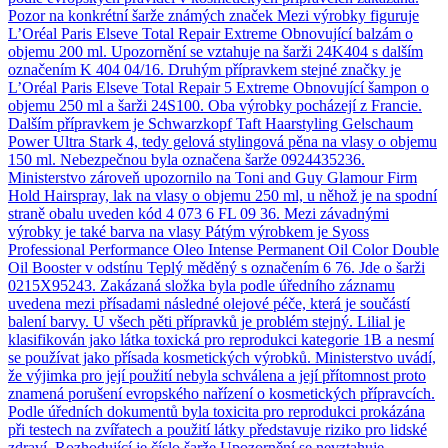
Pozor na konkrétní šarže známých značek Mezi výrobky figuruje
L’Oréal Paris Elseve Total Repair Extreme Obnovující balzám o
objemu 200 ml. Upozornění se vztahuje na šarži 24K404 s dalším
označením K 404 04/16. Druhým přípravkem stejné značky je
L’Oréal Paris Elseve Total Repair 5 Extreme Obnovující šampon o
objemu 250 ml a šarži 24S100. Oba výrobky pocházejí z Francie.
Dalším přípravkem je Schwarzkopf Taft Haarstyling Gelschaum
Power Ultra Stark 4, tedy gelová stylingová pěna na vlasy o objemu
150 ml. Nebezpečnou byla označena šarže 0924435236.
Ministerstvo zároveň upozornilo na Toni and Guy Glamour Firm
Hold Hairspray, lak na vlasy o objemu 250 ml, u něhož je na spodní
straně obalu uveden kód 4 073 6 FL 09 36. Mezi závadnými
výrobky je také barva na vlasy Pátým výrobkem je Syoss
Professional Performance Oleo Intense Permanent Oil Color Double
Oil Booster v odstínu Teplý měděný s označením 6 76. Jde o šarži
0215X95243. Zakázaná složka byla podle úředního záznamu
uvedena mezi přísadami následné olejové péče, která je součástí
balení barvy. U všech pěti přípravků je problém stejný. Lilial je
klasifikován jako látka toxická pro reprodukci kategorie 1B a nesmí
se používat jako přísada kosmetických výrobků. Ministerstvo uvádí,
že výjimka pro její použití nebyla schválena a její přítomnost proto
znamená porušení evropského nařízení o kosmetických přípravcích.
Podle úředních dokumentů byla toxicita pro reprodukci prokázána
při testech na zvířatech a použití látky představuje riziko pro lidské
zdraví. Rozhodující je číslo šarže Upozornění se nevztahuje