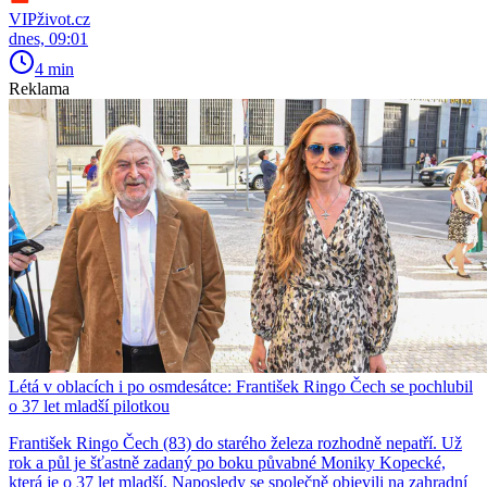
VIPživot.cz
dnes, 09:01
4 min
Reklama
Létá v oblacích i po osmdesátce: František Ringo Čech se pochlubil
o 37 let mladší pilotkou
František Ringo Čech (83) do starého železa rozhodně nepatří. Už
rok a půl je šťastně zadaný po boku půvabné Moniky Kopecké,
která je o 37 let mladší. Naposledy se společně objevili na zahradní