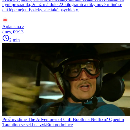
nyní prozradila, že už má dole 22 kilogramů a díky nové rutině se
cítí lépe nejen fyzicky, ale také psychicky.
Aplausin.cz
dnes, 09:13
2 min
Proč uvidíme The Adventures of Cliff Booth na Netflixu? Quentin
Tarantino se sekl na zvláštní podmínce