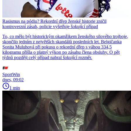
Rasismus na pódiu? Rekordní dřep ženské historie zničil
kontroverzní zásah, policie vyšetřuje šokující případ
To, co mělo být historickým okamžikem ženského silového trojboje,
skončilo jedním z největších skandálů posledních let. Belgičanka
Sonita Muluhová při pokusu o rekordní dřep s váhou 334,5
kilogramu přišla o platný výkon po zásahu člena obsluhy. O pět
týdnů později celý případ nabral šokující rozměr.
SportWin
dnes, 09:02
1 min