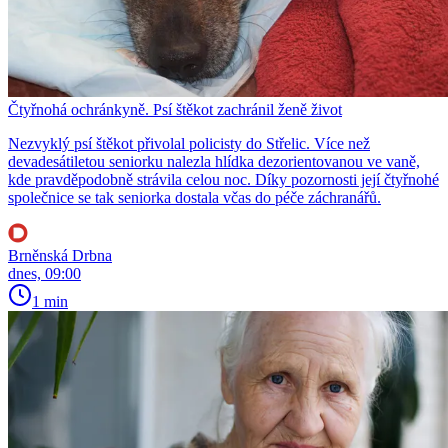
Čtyřnohá ochránkyně. Psí štěkot zachránil ženě život
Nezvyklý psí štěkot přivolal policisty do Střelic. Více než
devadesátiletou seniorku nalezla hlídka dezorientovanou ve vaně,
kde pravděpodobně strávila celou noc. Díky pozornosti její čtyřnohé
společnice se tak seniorka dostala včas do péče záchranářů.
Brněnská Drbna
dnes, 09:00
1 min