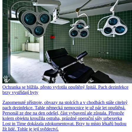
Ochranka se blížila, přesto vyfotila opuštěný špitál. Pach dezinfekce
brzy vystřídají byty
Zapomenuté přístroje, obvazy na stolcích a v chodbách stále citelný
pach dezinfekce. Tahle německá nemocnice je už pár let opuštěná.
Personál ze dne na den odešel, část vybavení ale zůstala. Přestože
kolem objektu kroužila ostraha, prázdné operační sály urbexerka
Lost in Time dokázala zdokumentovat. Brzy tu místo lékařů budou
žít lidé. Tohle je její svědectví.