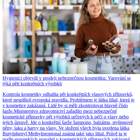
Hygienici objevili v prodeji nebezpečnou kosmetiku: Varování se
týká pěti konkrétních výrobků
Kontrola kosmetiky odhalila pět konkrétních vlasových přípravků,
které nesplňují evropská pravidla. Problémem je látka lilial, která je
v kosmetice zakázaná. Lidé by si měli zkontrolovat hlavně číslo
šarže.Ministerstvo zdravotnictví zařadilo mezi nebezpečné
kosmetické přípravky pět výrobků určených k péči o vlasy nebo
jejich úpravě. Jde o konkrétní šarže šamponu, balzámu, stylingové
pěny, laku a barvy na vlasy. Ve složení všech byla uvedena látka
Butylphenyl Methylpropional známá také jako lilial. Právě ta je
podle evropských pravidel v kosmetických přípravcích zakázaná.