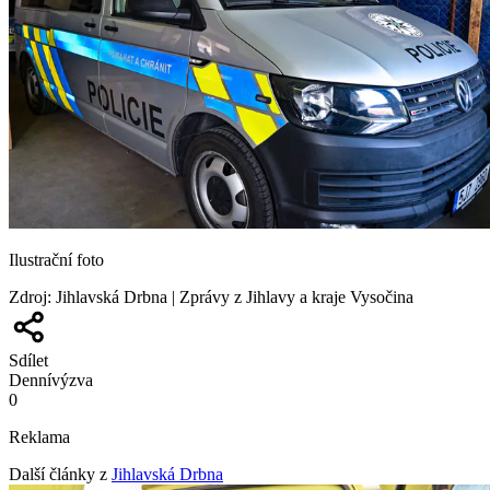
Ilustrační foto
Zdroj
:
Jihlavská Drbna | Zprávy z Jihlavy a kraje Vysočina
Sdílet
Denní
výzva
0
Reklama
Další články z
Jihlavská Drbna