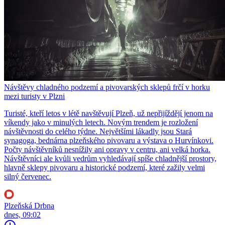
Návštěvy chladného podzemí a pivovarských sklepů frčí v horku
mezi turisty v Plzni
Turisté, kteří letos v létě navštěvují Plzeň, už nepřijíždějí jenom na
víkendy jako v minulých letech. Novým trendem je rozložení
návštěvnosti do celého týdne. Největšími lákadly jsou Stará
synagoga, bednárna plzeňského pivovaru a výstava o Hurvínkovi.
Počty návštěvníků nesnížily ani opravy v centru, ani velká horka.
Návštěvníci ale kvůli vedrům vyhledávají spíše chladnější prostory,
hlavně sklepy pivovaru a historické podzemí, které zažily velmi
silný červenec.
Plzeňská Drbna
dnes, 09:02