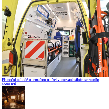
Při noční nehodě u semaforu na frekventované silnici se zranilo
sedm lidí