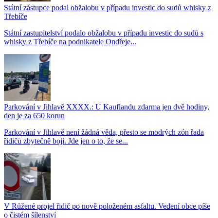
Státní zástupce podal obžalobu v případu investic do sudů whisky z
Třebíče
Státní zastupitelství podalo obžalobu v případu investic do sudů s
whisky z Třebíče na podnikatele Ondřeje...
Parkování v Jihlavě XXXX.: U Kauflandu zdarma jen dvě hodiny,
den je za 650 korun
Parkování v Jihlavě není žádná věda, přesto se modrých zón řada
řidičů zbytečně bojí. Jde jen o to, že se...
V Růžené projel řidič po nově položeném asfaltu. Vedení obce píše
o čistém šílenství