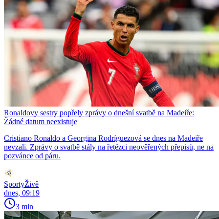
Ronaldovy sestry popřely zprávy o dnešní svatbě na Madeiře:
Žádné datum neexistuje
Cristiano Ronaldo a Georgina Rodríguezová se dnes na Madeiře
nevzali. Zprávy o svatbě stály na řetězci neověřených přepisů, ne na
pozvánce od páru.
SportyŽivě
dnes, 09:19
3 min