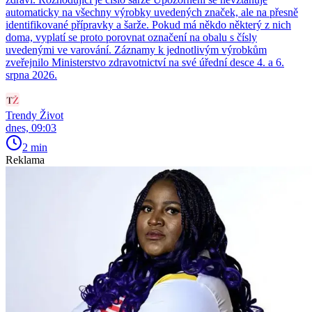
automaticky na všechny výrobky uvedených značek, ale na přesně
identifikované přípravky a šarže. Pokud má někdo některý z nich
doma, vyplatí se proto porovnat označení na obalu s čísly
uvedenými ve varování. Záznamy k jednotlivým výrobkům
zveřejnilo Ministerstvo zdravotnictví na své úřední desce 4. a 6.
srpna 2026.
Trendy Život
dnes, 09:03
2 min
Reklama