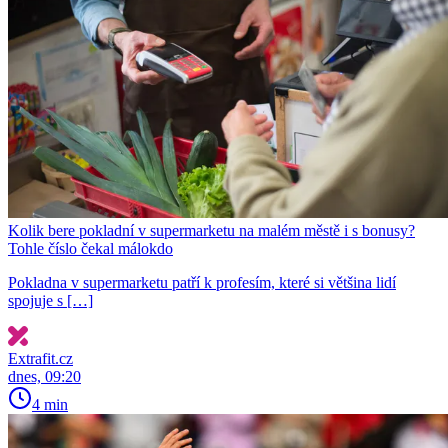
Kolik bere pokladní v supermarketu na malém městě i s bonusy?
Tohle číslo čekal málokdo
Pokladna v supermarketu patří k profesím, které si většina lidí
spojuje s […]
Extrafit.cz
dnes, 09:20
4 min