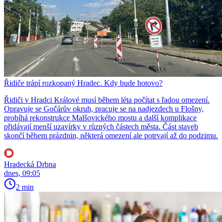
Řidiče trápí rozkopaný Hradec. Kdy bude hotovo?
Řidiči v Hradci Králové musí během léta počítat s řadou omezení.
Opravuje se Gočárův okruh, pracuje se na nadjezdech u Flošny,
probíhá rekonstrukce Malšovického mostu a další komplikace
přidávají menší uzavírky v různých částech města. Část staveb
skončí během prázdnin, některá omezení ale potrvají až do podzimu.
Hradecká Drbna
dnes, 09:05
2 min