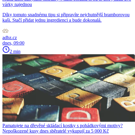
várky najednou
Díky tomuto snadnému tipu si připravíte nejchutnější bramborovou
kaši. Stačí přidat jednu ingredienci a bude dokonalá.
adbz.cz
dnes, 09:00
2 min
Pamatujete na dřevěné skládací kostky s pohádkovými motivy?
Nepoškozené kusy dnes sběratelé vykupují za 5 000 Kč