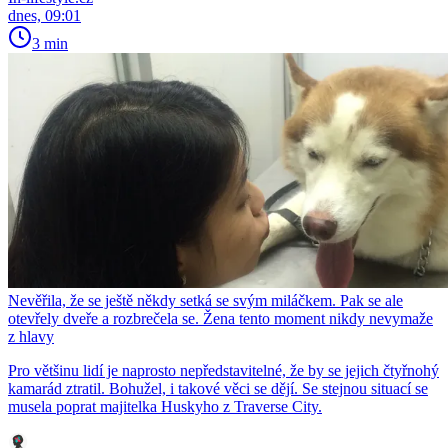
dnes, 09:01
3 min
Nevěřila, že se ještě někdy setká se svým miláčkem. Pak se ale
otevřely dveře a rozbrečela se. Žena tento moment nikdy nevymaže
z hlavy
Pro většinu lidí je naprosto nepředstavitelné, že by se jejich čtyřnohý
kamarád ztratil. Bohužel, i takové věci se dějí. Se stejnou situací se
musela poprat majitelka Huskyho z Traverse City.