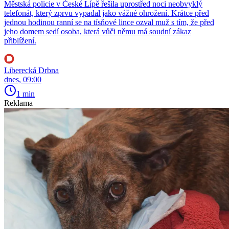
Městská policie v České Lípě řešila uprostřed noci neobvyklý
telefonát, který zprvu vypadal jako vážné ohrožení. Krátce před
jednou hodinou ranní se na tísňové lince ozval muž s tím, že před
jeho domem sedí osoba, která vůči němu má soudní zákaz
přiblížení.
Liberecká Drbna
dnes, 09:00
1 min
Reklama