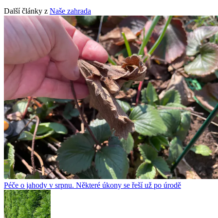
Další články z
Naše zahrada
Péče o jahody v srpnu. Některé úkony se řeší už po úrodě