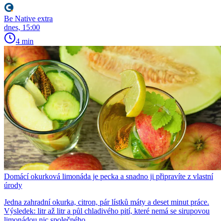
Be Native extra
dnes, 15:00
4 min
Domácí okurková limonáda je pecka a snadno ji připravíte z vlastní
úrody
Jedna zahradní okurka, citron, pár lístků máty a deset minut práce.
Výsledek: litr až litr a půl chladivého pití, které nemá se sirupovou
limonádou nic společného.