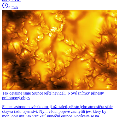
4 min
Tak detailně jsme Slunce ještě neviděli. Nové snímky přinesly
průlomový objev
Slunce astronomové zkoumají už staletí, přesto jeho atmosféra stále
skrývá řadu tajemství. Nyní vědci poprvé zachytili jev, který by
mohl objasnit, jak vznikají sluneční erupce. Podívejte se na