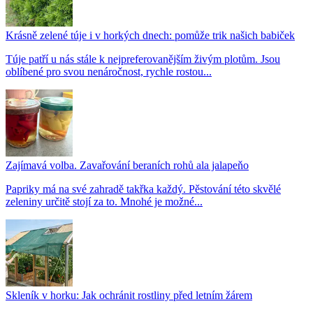
Krásně zelené túje i v horkých dnech: pomůže trik našich babiček
Túje patří u nás stále k nejpreferovanějším živým plotům. Jsou
oblíbené pro svou nenáročnost, rychle rostou...
Zajímavá volba. Zavařování beraních rohů ala jalapeňo
Papriky má na své zahradě takřka každý. Pěstování této skvělé
zeleniny určitě stojí za to. Mnohé je možné...
Skleník v horku: Jak ochránit rostliny před letním žárem