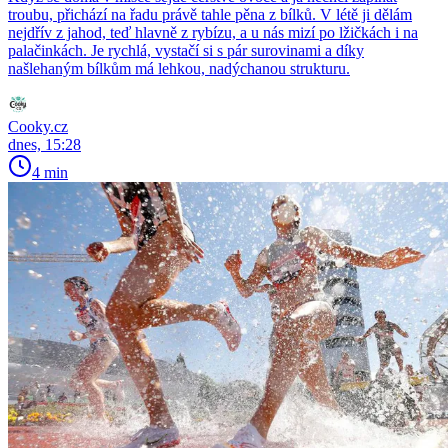
troubu, přichází na řadu právě tahle pěna z bílků. V létě ji dělám
nejdřív z jahod, teď hlavně z rybízu, a u nás mizí po lžičkách i na
palačinkách. Je rychlá, vystačí si s pár surovinami a díky
našlehaným bílkům má lehkou, nadýchanou strukturu.
Cooky.cz
dnes, 15:28
4 min