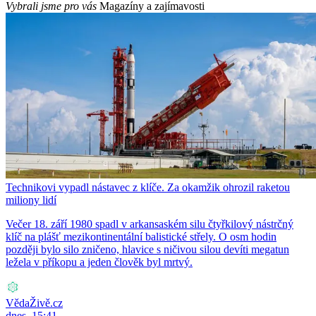
Vybrali jsme pro vás
Magazíny a zajímavosti
Technikovi vypadl nástavec z klíče. Za okamžik ohrozil raketou
miliony lidí
Večer 18. září 1980 spadl v arkansaském silu čtyřkilový nástrčný
klíč na plášť mezikontinentální balistické střely. O osm hodin
později bylo silo zničeno, hlavice s ničivou silou devíti megatun
ležela v příkopu a jeden člověk byl mrtvý.
VědaŽivě.cz
dnes, 15:41