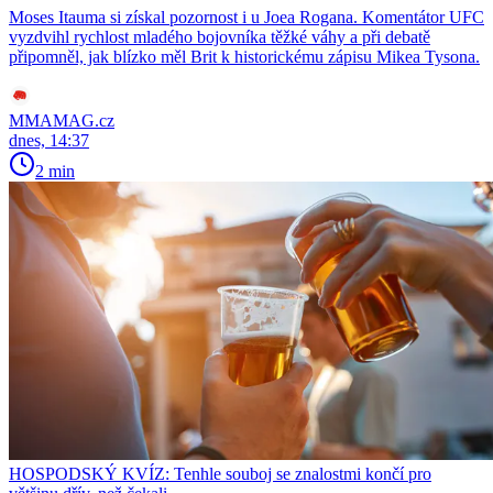
Moses Itauma si získal pozornost i u Joea Rogana. Komentátor UFC
vyzdvihl rychlost mladého bojovníka těžké váhy a při debatě
připomněl, jak blízko měl Brit k historickému zápisu Mikea Tysona.
MMAMAG.cz
dnes, 14:37
2 min
HOSPODSKÝ KVÍZ: Tenhle souboj se znalostmi končí pro