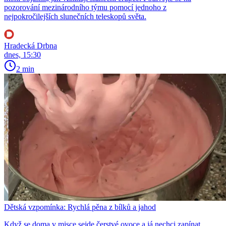
pozorování mezinárodního týmu pomocí jednoho z
nejpokročilejších slunečních teleskopů světa.
Hradecká Drbna
dnes, 15:30
2 min
Dětská vzpomínka: Rychlá pěna z bílků a jahod
Když se doma v misce sejde čerstvé ovoce a já nechci zapínat