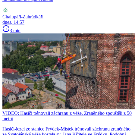
Chalupáři-Zahrádkáři
dnes, 14:57
3 min
VIDEO: Hasiči trénovali záchranu z věže. Zraněného spouštěli z 50
metrů
Hasiči-lezci ze stanice Frýdek-Místek trénovali záchranu zraněného
ze Svatojánské věže kostela sv. Jana Křtitele ve Frýdku. Podobná