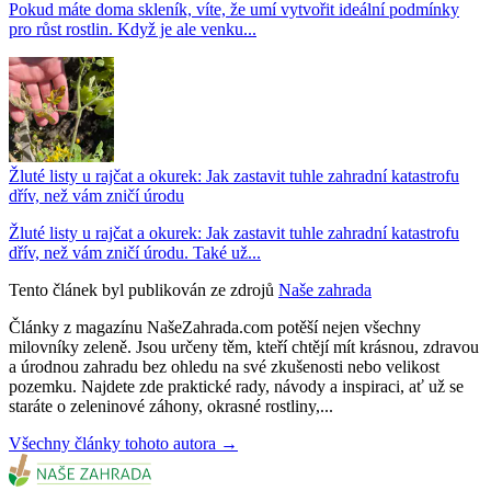
Pokud máte doma skleník, víte, že umí vytvořit ideální podmínky
pro růst rostlin. Když je ale venku...
Žluté listy u rajčat a okurek: Jak zastavit tuhle zahradní katastrofu
dřív, než vám zničí úrodu
Žluté listy u rajčat a okurek: Jak zastavit tuhle zahradní katastrofu
dřív, než vám zničí úrodu. Také už...
Tento článek byl publikován ze zdrojů
Naše zahrada
Články z magazínu NašeZahrada.com potěší nejen všechny
milovníky zeleně. Jsou určeny těm, kteří chtějí mít krásnou, zdravou
a úrodnou zahradu bez ohledu na své zkušenosti nebo velikost
pozemku. Najdete zde praktické rady, návody a inspiraci, ať už se
staráte o zeleninové záhony, okrasné rostliny,...
Všechny články tohoto autora →