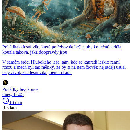
Pohádka o lesní víle, která potřebovala brýle, aby konečně viděla
kouzla taková, jaká doopravdy jsou
V samém srdci Hlubokého lesa, tam, kde se kapradí lesklo ranní
rosou a mech byl tak měkký, že by si na něm člověk nejraději ustlal
celý život, žila lesní víla jménem Líra.
Pohádky bez konce
dnes, 15:05
10 min
Reklama