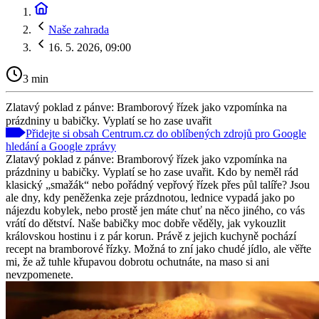
Naše zahrada
16. 5. 2026, 09:00
3 min
Zlatavý poklad z pánve: Bramborový řízek jako vzpomínka na
prázdniny u babičky. Vyplatí se ho zase uvařit
Přidejte si obsah Centrum.cz do oblíbených zdrojů pro Google
hledání a Google zprávy
Zlatavý poklad z pánve: Bramborový řízek jako vzpomínka na
prázdniny u babičky. Vyplatí se ho zase uvařit. Kdo by neměl rád
klasický „smažák“ nebo pořádný vepřový řízek přes půl talíře? Jsou
ale dny, kdy peněženka zeje prázdnotou, lednice vypadá jako po
nájezdu kobylek, nebo prostě jen máte chuť na něco jiného, co vás
vrátí do dětství. Naše babičky moc dobře věděly, jak vykouzlit
královskou hostinu i z pár korun. Právě z jejich kuchyně pochází
recept na bramborové řízky. Možná to zní jako chudé jídlo, ale věřte
mi, že až tuhle křupavou dobrotu ochutnáte, na maso si ani
nevzpomenete.