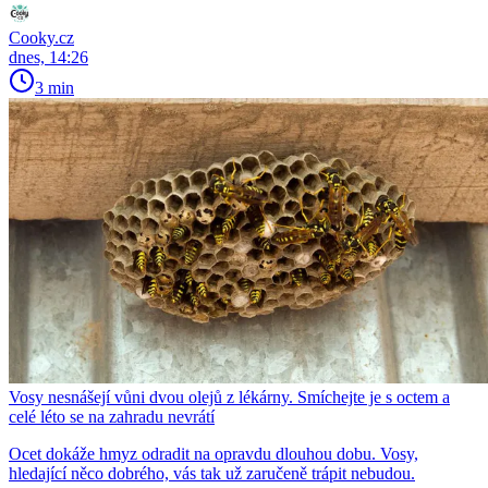
Cooky.cz
dnes, 14:26
3 min
Vosy nesnášejí vůni dvou olejů z lékárny. Smíchejte je s octem a
celé léto se na zahradu nevrátí
Ocet dokáže hmyz odradit na opravdu dlouhou dobu. Vosy,
hledající něco dobrého, vás tak už zaručeně trápit nebudou.