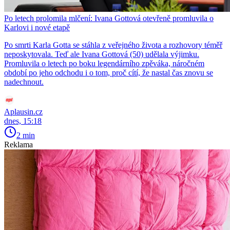
Po letech prolomila mlčení: Ivana Gottová otevřeně promluvila o
Karlovi i nové etapě
Po smrti Karla Gotta se stáhla z veřejného života a rozhovory téměř
neposkytovala. Teď ale Ivana Gottová (50) udělala výjimku.
Promluvila o letech po boku legendárního zpěváka, náročném
období po jeho odchodu i o tom, proč cítí, že nastal čas znovu se
nadechnout.
Aplausin.cz
dnes, 15:18
2 min
Reklama