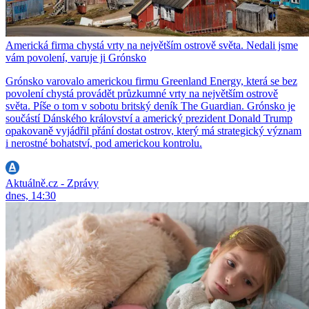
Americká firma chystá vrty na největším ostrově světa. Nedali jsme
vám povolení, varuje ji Grónsko
Grónsko varovalo americkou firmu Greenland Energy, která se bez
povolení chystá provádět průzkumné vrty na největším ostrově
světa. Píše o tom v sobotu britský deník The Guardian. Grónsko je
součástí Dánského království a americký prezident Donald Trump
opakovaně vyjádřil přání dostat ostrov, který má strategický význam
i nerostné bohatství, pod americkou kontrolu.
Aktuálně.cz - Zprávy
dnes, 14:30