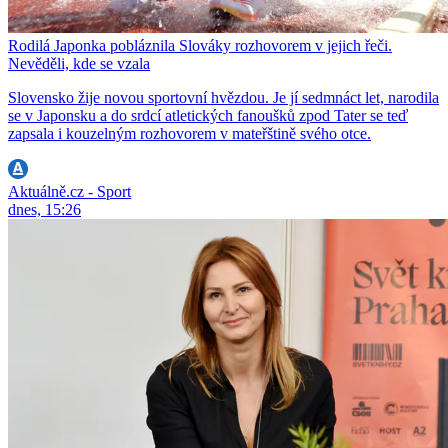
Rodilá Japonka pobláznila Slováky rozhovorem v jejich řeči.
Nevěděli, kde se vzala
Slovensko žije novou sportovní hvězdou. Je jí sedmnáct let, narodila
se v Japonsku a do srdcí atletických fanoušků zpod Tater se teď
zapsala i kouzelným rozhovorem v mateřštině svého otce.
Aktuálně.cz - Sport
dnes, 15:26