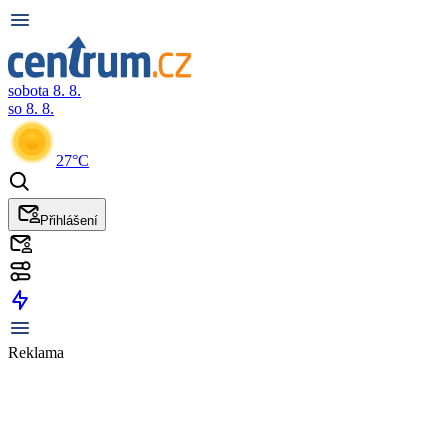
sobota 8. 8.
so 8. 8.
27°C
Přihlášení
Reklama