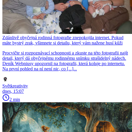
Zdánlivě obyčejná rodinná fotografie znepokojila internet. Pokud
máte bystrý zrak, všimnete si detailu, který vám nažene husí kůži
Procvičte si rozpoznávací schopnosti a zkuste na této fotografii najít
detail, který dá obyčejnému rodinnému snímku strašidelný nádech.
Deník Webniusy upozornil na fotografii, která koluje po internetu.
Na první pohled na ní není nic, co [...]...
Světkreativity
dnes, 15:07
2 min