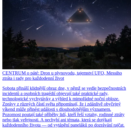
CENTRUM o páté: Dron u plynovodu, tajemství UFO, Messiho
ztráta i rady pro každodenní život
Sobota přináší klidnější obraz dne, v němž se vedle bezpečnostních
incidentů a osobních tragédií objevují také praktické rady,
technologické vychytávky a výhled k mimořádné noční obloze.
Zprávy z různých částí světa připomínají, že i zdánlivě obyčejný
víkend může přinést události s dlouhodobějším významem.
Pozornost poutají také příběhy lidí, kteří řeší vztahy, rodinné ztráty
nebo tlak veřejnosti. A nechybí ani témata, která se dotýkají
každodenního života — od vytápění paneláků po dozrávání rajčat.