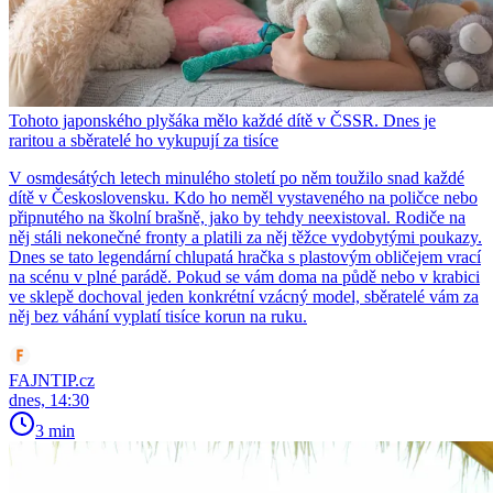
Tohoto japonského plyšáka mělo každé dítě v ČSSR. Dnes je
raritou a sběratelé ho vykupují za tisíce
V osmdesátých letech minulého století po něm toužilo snad každé
dítě v Československu. Kdo ho neměl vystaveného na poličce nebo
připnutého na školní brašně, jako by tehdy neexistoval. Rodiče na
něj stáli nekonečné fronty a platili za něj těžce vydobytými poukazy.
Dnes se tato legendární chlupatá hračka s plastovým obličejem vrací
na scénu v plné parádě. Pokud se vám doma na půdě nebo v krabici
ve sklepě dochoval jeden konkrétní vzácný model, sběratelé vám za
něj bez váhání vyplatí tisíce korun na ruku.
FAJNTIP.cz
dnes, 14:30
3 min