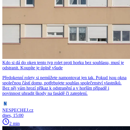
Kdo si dá do oken tento typ rolet proti horku bez souhlasu, musí je
odstranit. Koupíte je úplně všude
Předokenní rolety si nemůžete namontovat jen tak. Pokud jsou okna
společnou částí domu, potřebujete souhlas společenství vlastníků.
Bez něj vám hrozí příkaz k odstranění a v horším případě i
povinnost uhradit škody na fasádě či zateplení.
NESPECHEJ.cz
dnes, 15:00
2 min