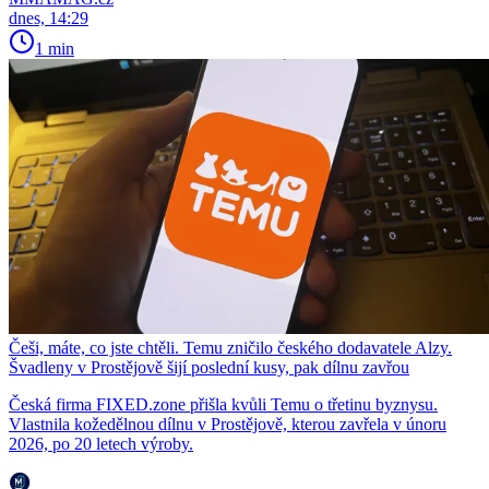
dnes, 14:29
1 min
Češi, máte, co jste chtěli. Temu zničilo českého dodavatele Alzy.
Švadleny v Prostějově šijí poslední kusy, pak dílnu zavřou
Česká firma FIXED.zone přišla kvůli Temu o třetinu byznysu.
Vlastnila kožedělnou dílnu v Prostějově, kterou zavřela v únoru
2026, po 20 letech výroby.