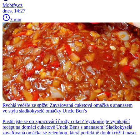
Mobify.cz
dnes, 14:27
3 min
Rychlá večeře ze spíže: Zavařovaná cuketová omáčka s ananasem
ve stylu sladkokyselé omáčky Uncle Ben’s
Pustili jste se do zpracování úrody cuket? Vyzkoušejte vynikající
recept na domácí cuketové Uncle Bens s ananasem! Sladkokyselá
zavařovaná omáčka se zeleninou, která perfektně doplní rýži i maso.