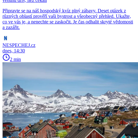
většinu dřív, než čekali
Připravte se na náš hospodský kvíz plný zábavy. Deset otázek z
různých oblastí prověří vaši bystrost a všeobecný přehled. Ukažte,
co ve vás je, a nenechte se zaskočit. Je čas odhalit skryté vědomosti
a zazářit.
NESPECHEJ.cz
dnes, 14:30
2 min