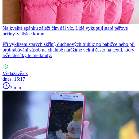
Na kvalitě spánku záleží čím dál víc. Lidé vykupují staré péřové
peřiny za tisíce korun
Při vyklízení starých skříní, duchnových truhlic po babičce nebo při
prohrabávání zásob na chalupě narážíme velmi často na textil, který
ležel desítky let netknutý.
VědaŽivě.cz
dnes, 15:17
2 min