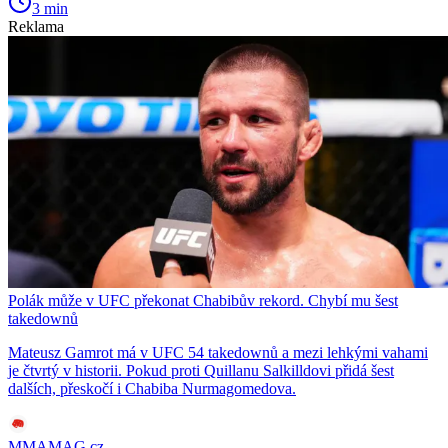
3 min
Reklama
Polák může v UFC překonat Chabibův rekord. Chybí mu šest
takedownů
Mateusz Gamrot má v UFC 54 takedownů a mezi lehkými vahami
je čtvrtý v historii. Pokud proti Quillanu Salkilldovi přidá šest
dalších, přeskočí i Chabiba Nurmagomedova.
MMAMAG.cz