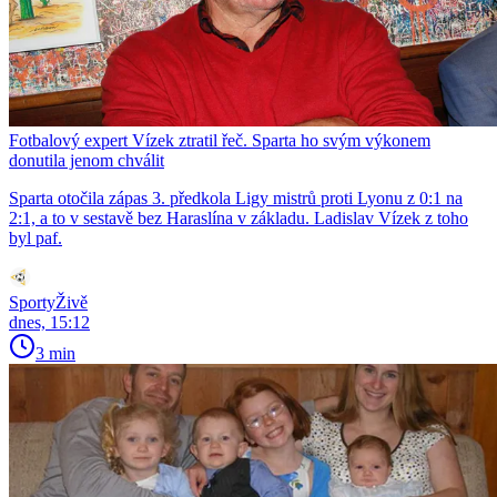
Fotbalový expert Vízek ztratil řeč. Sparta ho svým výkonem
donutila jenom chválit
Sparta otočila zápas 3. předkola Ligy mistrů proti Lyonu z 0:1 na
2:1, a to v sestavě bez Haraslína v základu. Ladislav Vízek z toho
byl paf.
SportyŽivě
dnes, 15:12
3 min