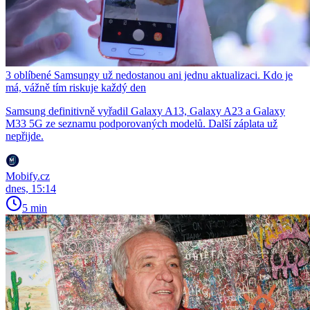
3 oblíbené Samsungy už nedostanou ani jednu aktualizaci. Kdo je
má, vážně tím riskuje každý den
Samsung definitivně vyřadil Galaxy A13, Galaxy A23 a Galaxy
M33 5G ze seznamu podporovaných modelů. Další záplata už
nepřijde.
Mobify.cz
dnes, 15:14
5 min