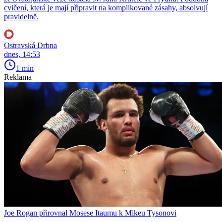
cvičení, která je mají připravit na komplikované zásahy, absolvují
pravidelně.
Ostravská Drbna
dnes, 14:53
1 min
Reklama
Joe Rogan přirovnal Mosese Itaumu k Mikeu Tysonovi