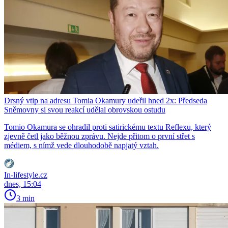
Drsný vtip na adresu Tomia Okamury udeřil hned 2x: Předseda
Sněmovny si svou reakcí udělal obrovskou ostudu
Tomio Okamura se ohradil proti satirickému textu Reflexu, který
zjevně četl jako běžnou zprávu. Nejde přitom o první střet s
médiem, s nímž vede dlouhodobě napjatý vztah.
In-lifestyle.cz
dnes, 15:04
3 min