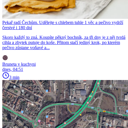
Pekař radí Čechům. Udělejte s chlebem tuhle 1 věc a pečivo vydrží
čerstvé i 180 dní
Skoro každý to zná. Koupíte pěkný bochník, za tři dny je z něj tvrdá
cihla a zbytek putuje do koše. Přitom stačí jediný krok, po kterém
pečivo zůstane voňavé a...
Bruneta v kuchyni
dnes, 04:51
3 min