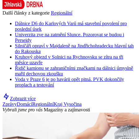
Další články z kategorie
Regionální
Dálnice D6 do Karlových Varů má stavební povolení pro
poslední úsek
Univerzita zve na zatmění Slunce. Pozorovat se budou i
Perseidy
Silničáři opraví v Majdaleně na Jindřichohradecku hlavní tah
do Rakouska
Kruhový objezd v Solnici na Rychnovsku se zítra na tři
měsíce uzavře
Řidič kamionu se zahraničními značkami na dálnici úmyslně
mařil dechovou zkoušku
Voda v Praze 6 je po havárii opět pitná. PVK dokončily
proplach a testování
Zobrazit více
Zprávy
Domácí
Regionální
Kraj Vysočina
Vybrali jsme pro vás
Magazíny a zajímavosti