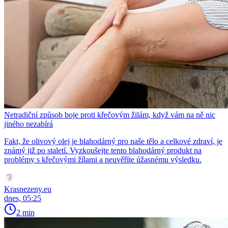
Netradiční způsob boje proti křečovým žilám, když vám na ně nic
jiného nezabírá
Fakt, že olivový olej je blahodárný pro naše tělo a celkové zdraví, je
známý již po staletí. Vyzkoušejte tento blahodárný produkt na
problémy s křečovými žílami a neuvěříte úžasnému výsledku.
Krasnezeny.eu
dnes, 05:25
2 min