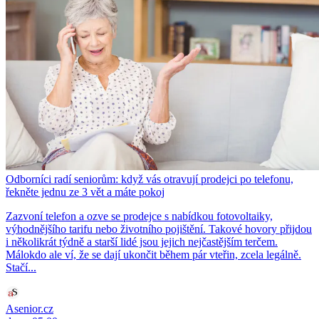
Odborníci radí seniorům: když vás otravují prodejci po telefonu,
řekněte jednu ze 3 vět a máte pokoj
Zazvoní telefon a ozve se prodejce s nabídkou fotovoltaiky,
výhodnějšího tarifu nebo životního pojištění. Takové hovory přijdou
i několikrát týdně a starší lidé jsou jejich nejčastějším terčem.
Málokdo ale ví, že se dají ukončit během pár vteřin, zcela legálně.
Stačí...
Asenior.cz