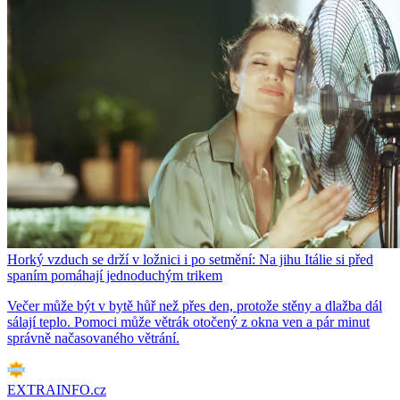
Horký vzduch se drží v ložnici i po setmění: Na jihu Itálie si před
spaním pomáhají jednoduchým trikem
Večer může být v bytě hůř než přes den, protože stěny a dlažba dál
sálají teplo. Pomoci může větrák otočený z okna ven a pár minut
správně načasovaného větrání.
EXTRAINFO.cz