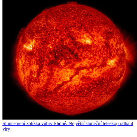
Slunce není zblízka vůbec klidné. Největší sluneční teleskop odhalil
víry