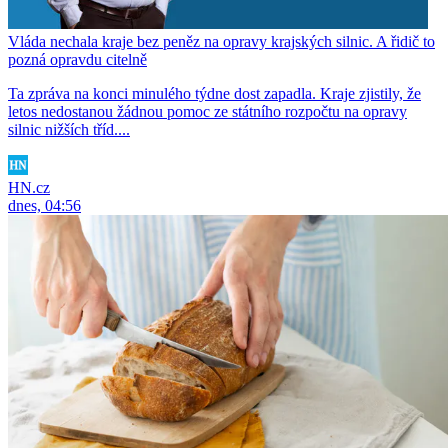
Vláda nechala kraje bez peněz na opravy krajských silnic. A řidič to
pozná opravdu citelně
Ta zpráva na konci minulého týdne dost zapadla. Kraje zjistily, že
letos nedostanou žádnou pomoc ze státního rozpočtu na opravy
silnic nižších tříd....
HN.cz
dnes, 04:56