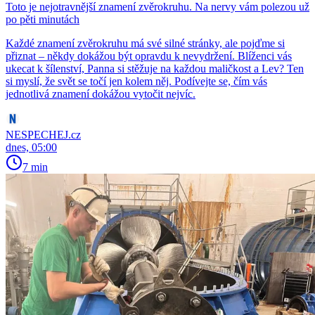
Toto je nejotravnější znamení zvěrokruhu. Na nervy vám polezou už
po pěti minutách
Každé znamení zvěrokruhu má své silné stránky, ale pojďme si
přiznat – někdy dokážou být opravdu k nevydržení. Blíženci vás
ukecat k šílenství, Panna si stěžuje na každou maličkost a Lev? Ten
si myslí, že svět se točí jen kolem něj. Podívejte se, čím vás
jednotlivá znamení dokážou vytočit nejvíc.
NESPECHEJ.cz
dnes, 05:00
7 min