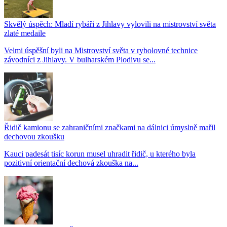
Skvělý úspěch: Mladí rybáři z Jihlavy vylovili na mistrovství světa
zlaté medaile
Velmi úspěšní byli na Mistrovství světa v rybolovné technice
závodníci z Jihlavy. V bulharském Plodivu se...
Řidič kamionu se zahraničními značkami na dálnici úmyslně mařil
dechovou zkoušku
Kauci padesát tisíc korun musel uhradit řidič, u kterého byla
pozitivní orientační dechová zkouška na...