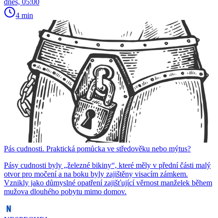
dnes, 05:00
4 min
Pás cudnosti. Praktická pomůcka ve středověku nebo mýtus?
Pásy cudnosti byly „železné bikiny“, které měly v přední části malý
otvor pro močení a na boku byly zajištěny visacím zámkem.
Vznikly jako důmyslné opatření zajišťující věrnost manželek během
mužova dlouhého pobytu mimo domov.