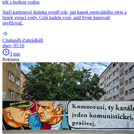
trik s horkou vodou
Stačí kartonová dutinka uvnitř role, pár kapek esenciálního oleje a
hrnek vroucí vody. Celá toaleta voní, aniž byste kupovali
osvěžovač.
Chalupáři-Zahrádkáři
dnes, 05:10
3 min
Reklama