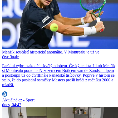
Menšík součástí historické anomálie. V Montrealu je už ve
čtvrtfinále
Parádní výhru zakončil skvělým lobem. Český tenista Jakub Menšík
si Montrealu poradil s Nizozemcem Boticem van de Zandschulpem
a postoupil už do čtvrtfinále kanadské tisícovky. Poprvé v historii se
stalo, že do poslední osmičky Masters prošli hráči z ročníku 2000 a
mladší.
Aktuálně.cz - Sport
dnes, 04:47