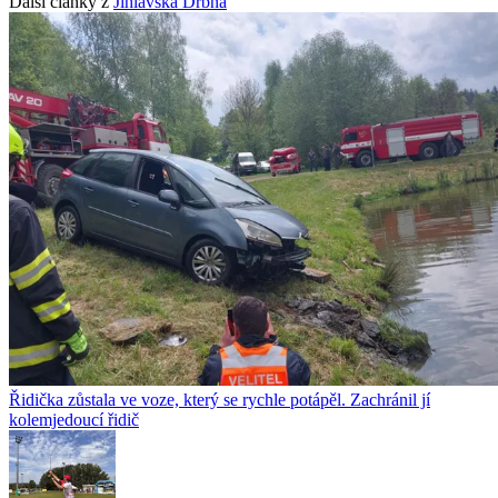
Další články z
Jihlavská Drbna
Řidička zůstala ve voze, který se rychle potápěl. Zachránil jí
kolemjedoucí řidič