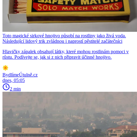
Toto magické sirkové hnojivo působí na rostliny jako živá voda.
Následující lidový trik zvládnou i naprostí pěstitelé začátečníci
Hlavičky zápalek obsahují látky, které mohou rostlinám pomoci v
růstu. Podívejte se, jak si z nich připravit účinné hnojivo.
BydlímeÚtulně.cz
dnes, 05:05
2 min