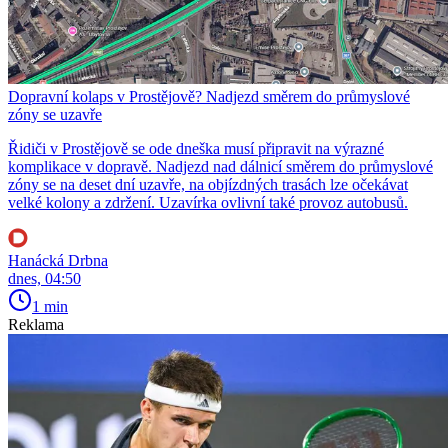
Dopravní kolaps v Prostějově? Nadjezd směrem do průmyslové
zóny se uzavře
Řidiči v Prostějově se ode dneška musí připravit na výrazné
komplikace v dopravě. Nadjezd nad dálnicí směrem do průmyslové
zóny se na deset dní uzavře, na objízdných trasách lze očekávat
velké kolony a zdržení. Uzavírka ovlivní také provoz autobusů.
Hanácká Drbna
dnes, 04:50
1 min
Reklama