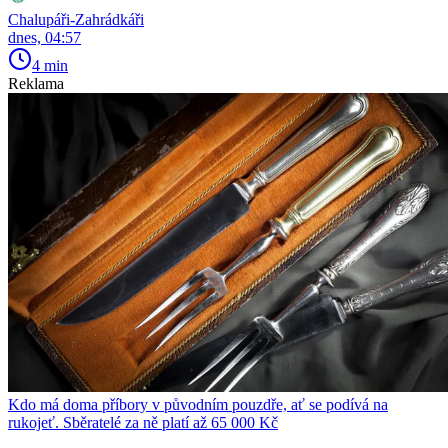
Chalupáři-Zahrádkáři
dnes, 04:57
4 min
Reklama
Kdo má doma příbory v původním pouzdře, ať se podívá na
rukojeť. Sběratelé za ně platí až 65 000 Kč