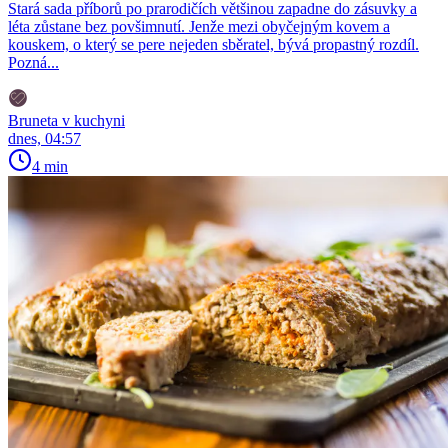
Stará sada příborů po prarodičích většinou zapadne do zásuvky a
léta zůstane bez povšimnutí. Jenže mezi obyčejným kovem a
kouskem, o který se pere nejeden sběratel, bývá propastný rozdíl.
Pozná...
Bruneta v kuchyni
dnes, 04:57
4 min