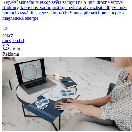
Největší sluneční teleskop světa zachytil na Slunci drobné vírové
struktury, které dosavadní přístroje nedokázaly rozlišit. Objev může
pomoci vysvětlit, jak se v atmosféře Slunce přenáší hmota, teplo a
magnetická energie.
cdr.cz
dnes, 05:00
2 min
Reklama