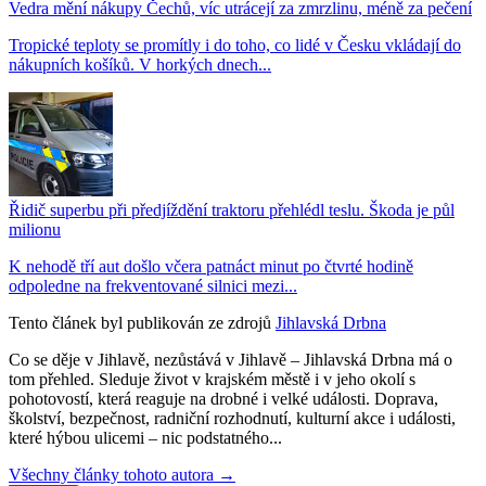
Vedra mění nákupy Čechů, víc utrácejí za zmrzlinu, méně za pečení
Tropické teploty se promítly i do toho, co lidé v Česku vkládají do
nákupních košíků. V horkých dnech...
Řidič superbu při předjíždění traktoru přehlédl teslu. Škoda je půl
milionu
K nehodě tří aut došlo včera patnáct minut po čtvrté hodině
odpoledne na frekventované silnici mezi...
Tento článek byl publikován ze zdrojů
Jihlavská Drbna
Co se děje v Jihlavě, nezůstává v Jihlavě – Jihlavská Drbna má o
tom přehled. Sleduje život v krajském městě i v jeho okolí s
pohotovostí, která reaguje na drobné i velké události. Doprava,
školství, bezpečnost, radniční rozhodnutí, kulturní akce i události,
které hýbou ulicemi – nic podstatného...
Všechny články tohoto autora →