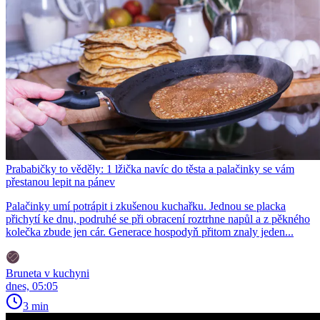
Prababičky to věděly: 1 lžička navíc do těsta a palačinky se vám
přestanou lepit na pánev
Palačinky umí potrápit i zkušenou kuchařku. Jednou se placka
přichytí ke dnu, podruhé se při obracení roztrhne napůl a z pěkného
kolečka zbude jen cár. Generace hospodyň přitom znaly jeden...
Bruneta v kuchyni
dnes, 05:05
3 min