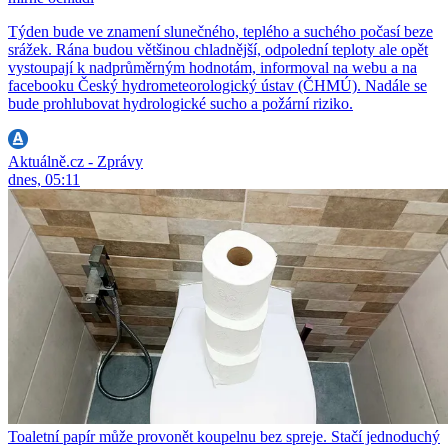
Týden bude ve znamení slunečného, teplého a suchého počasí beze
srážek. Rána budou většinou chladnější, odpolední teploty ale opět
vystoupají k nadprůměrným hodnotám, informoval na webu a na
facebooku Český hydrometeorologický ústav (ČHMÚ). Nadále se
bude prohlubovat hydrologické sucho a požární riziko.
Aktuálně.cz - Zprávy
dnes, 05:11
Toaletní papír může provonět koupelnu bez spreje. Stačí jednoduchý