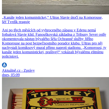
„Kanále jeden komunistickej.“ Ultras Slavie útočí na Komorouse,
šéf Tvrdík reaguje
Ani po třech měsících od vyhroceného zápasu v Edenu nemá
fotbalová Slavie klid. Fanouškovská základna z Tribuny Sever ostře
okomentovala nástup bývalého šéfa Ochranné služby Jiřího
Komorouse na post bezpečnostního poradce klubu. Ultras pro něj
nachystali komiksový mural přímo naproti stadionu. „Komorousi, ty
kanále jeden komunistickej, prašivej!“ vzkázali bývalému elitnímu
policistovi.
Aktuálně.cz - Zprávy
dnes, 05:09