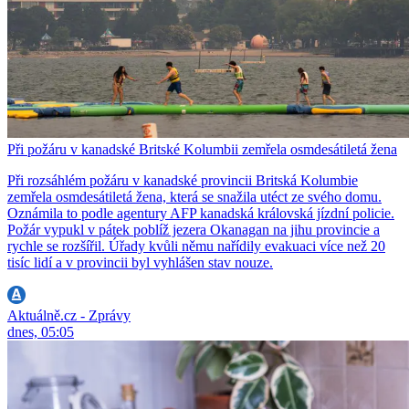
Při požáru v kanadské Britské Kolumbii zemřela osmdesátiletá žena
Při rozsáhlém požáru v kanadské provincii Britská Kolumbie
zemřela osmdesátiletá žena, která se snažila utéct ze svého domu.
Oznámila to podle agentury AFP kanadská královská jízdní policie.
Požár vypukl v pátek poblíž jezera Okanagan na jihu provincie a
rychle se rozšířil. Úřady kvůli němu nařídily evakuaci více než 20
tisíc lidí a v provincii byl vyhlášen stav nouze.
Aktuálně.cz - Zprávy
dnes, 05:05