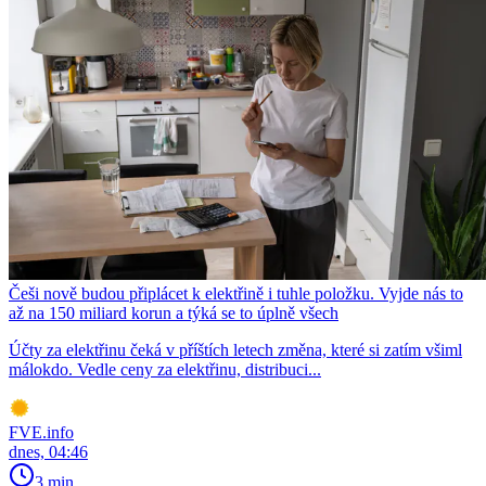
Češi nově budou připlácet k elektřině i tuhle položku. Vyjde nás to
až na 150 miliard korun a týká se to úplně všech
Účty za elektřinu čeká v příštích letech změna, které si zatím všiml
málokdo. Vedle ceny za elektřinu, distribuci...
FVE.info
dnes, 04:46
3 min