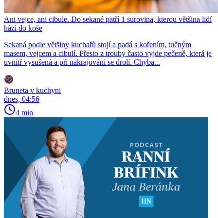
Ani vejce, ani cibule. Do sekané patří 1 surovina, kterou většina lidí
hází do koše
Sekaná podle většiny kuchařů stojí a padá s kořením, tučným
masem, vejcem a cibulí. Přesto z trouby často vyjde pečeně, která je
uvnitř vysušená a při nakrajování se drolí. Chyba...
Bruneta v kuchyni
dnes, 04:56
4 min