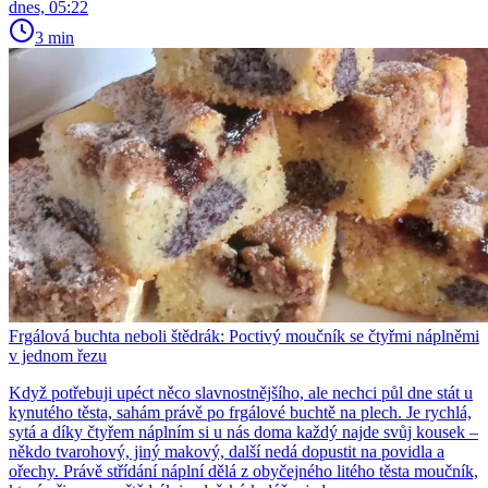
dnes, 05:22
3 min
Frgálová buchta neboli štědrák: Poctivý moučník se čtyřmi náplněmi
v jednom řezu
Když potřebuji upéct něco slavnostnějšího, ale nechci půl dne stát u
kynutého těsta, sahám právě po frgálové buchtě na plech. Je rychlá,
sytá a díky čtyřem náplním si u nás doma každý najde svůj kousek –
někdo tvarohový, jiný makový, další nedá dopustit na povidla a
ořechy. Právě střídání náplní dělá z obyčejného litého těsta moučník,