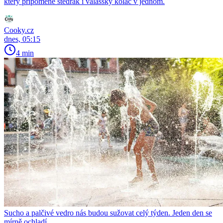
který připomene štědrák i valašský koláč v jednom.
Cooky.cz
dnes, 05:15
4 min
Sucho a palčivé vedro nás budou sužovat celý týden. Jeden den se
mírně ochladí