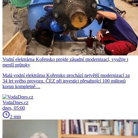
Vodní elektrárna Kořensko projde zásadní modernizací, využije i
menší průtoky
Malá vodní elektrárna Kořensko prochází největší modernizací za
34 let svého provozu. ČEZ při investici přesahující 100 milionů
korun kompletně…
VodaDnes.cz
dnes, 05:00
2 min