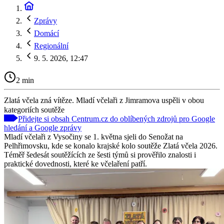
Zprávy
Domácí
Regionální
9. 5. 2026, 12:47
2 min
Zlatá včela zná vítěze. Mladí včelaři z Jimramova uspěli v obou
kategoriích soutěže
Přidejte si obsah Centrum.cz do oblíbených zdrojů pro Google
hledání a Google zprávy
Mladí včelaři z Vysočiny se 1. května sjeli do Senožat na
Pelhřimovsku, kde se konalo krajské kolo soutěže Zlatá včela 2026.
Téměř šedesát soutěžících ze šesti týmů si prověřilo znalosti i
praktické dovednosti, které ke včelaření patří.