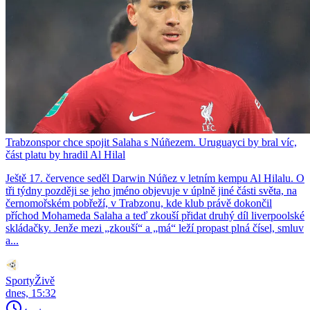
Trabzonspor chce spojit Salaha s Núñezem. Uruguayci by bral víc,
část platu by hradil Al Hilal
Ještě 17. července seděl Darwin Núñez v letním kempu Al Hilalu. O
tři týdny později se jeho jméno objevuje v úplně jiné části světa, na
černomořském pobřeží, v Trabzonu, kde klub právě dokončil
příchod Mohameda Salaha a teď zkouší přidat druhý díl liverpoolské
skládačky. Jenže mezi „zkouší“ a „má“ leží propast plná čísel, smluv
a...
SportyŽivě
dnes, 15:32