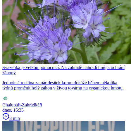
Svazenka je velkou pomocnicí. Na zahradě nahradí hnůj a ochrání
záhony
Jednoletá rostlina za pár desítek korun dokáže během několika
týdnů proměnit holý záhon v živou továrnu na organickou hmotu.
Chalupáři-Zahrádkáři
dnes, 15:35
3 min