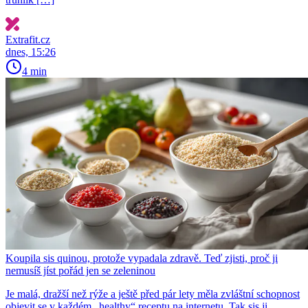
Extrafit.cz
dnes, 15:26
4 min
Koupila sis quinou, protože vypadala zdravě. Teď zjisti, proč ji
nemusíš jíst pořád jen se zeleninou
Je malá, dražší než rýže a ještě před pár lety měla zvláštní schopnost
objevit se v každém „healthy“ receptu na internetu. Tak sis ji