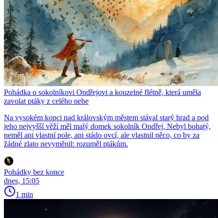
Pohádka o sokolníkovi Ondřejovi a kouzelné flétně, která uměla
zavolat ptáky z celého nebe
Na vysokém kopci nad královským městem stával starý hrad a pod
jeho nejvyšší věží měl malý domek sokolník Ondřej. Nebyl bohatý,
neměl ani vlastní pole, ani stádo ovcí, ale vlastnil něco, co by za
žádné zlato nevyměnil: rozuměl ptákům.
Pohádky bez konce
dnes, 15:05
1 min