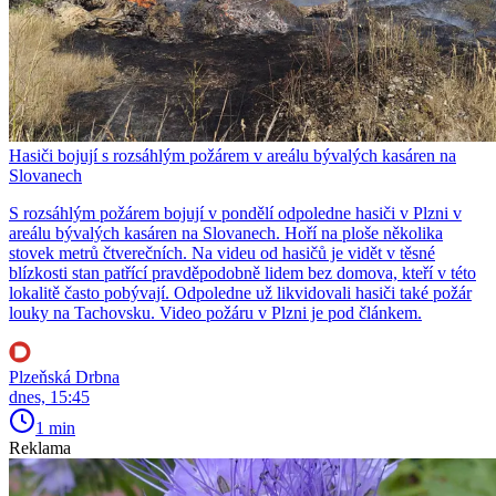
Hasiči bojují s rozsáhlým požárem v areálu bývalých kasáren na
Slovanech
S rozsáhlým požárem bojují v pondělí odpoledne hasiči v Plzni v
areálu bývalých kasáren na Slovanech. Hoří na ploše několika
stovek metrů čtverečních. Na videu od hasičů je vidět v těsné
blízkosti stan patřící pravděpodobně lidem bez domova, kteří v této
lokalitě často pobývají. Odpoledne už likvidovali hasiči také požár
louky na Tachovsku. Video požáru v Plzni je pod článkem.
Plzeňská Drbna
dnes, 15:45
1 min
Reklama