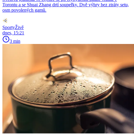
Torontu a se Shuai Zhang drtí soupeřky. Dvě výhry bez ztráty setu,
osm povolených gamů.
SportyŽivě
dnes, 15:21
3 min