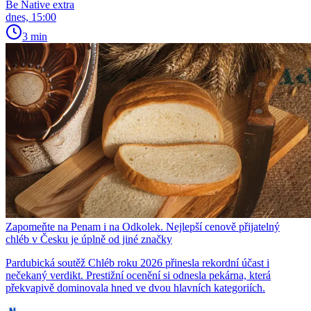
Be Native extra
dnes, 15:00
3 min
Zapomeňte na Penam i na Odkolek. Nejlepší cenově přijatelný
chléb v Česku je úplně od jiné značky
Pardubická soutěž Chléb roku 2026 přinesla rekordní účast i
nečekaný verdikt. Prestižní ocenění si odnesla pekárna, která
překvapivě dominovala hned ve dvou hlavních kategoriích.