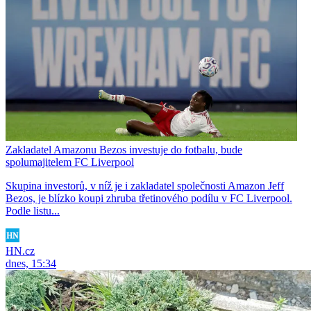
Zakladatel Amazonu Bezos investuje do fotbalu, bude
spolumajitelem FC Liverpool
Skupina investorů, v níž je i zakladatel společnosti Amazon Jeff
Bezos, je blízko koupi zhruba třetinového podílu v FC Liverpool.
Podle listu...
HN.cz
dnes, 15:34