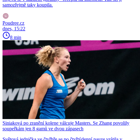
samozřejmě taky koupila.
Poudree.cz
dnes, 15:22
8 min
Siniaková po zranění kolene válcuje Masters. Se Zhang povolily
soupeřkám jen 8 gamů ve dvou zápasech
Světová jednička ve čtyřhře se po čtyřtýdenní pauze vrátila v