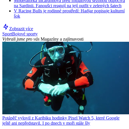
Moderátorka Incardonová před fotbalovou sezonou odpočívá
na Sardinii. Fanoušci reagují na její outfit v zelených šatech
V Racing Bulls je rodinné prostředí: Hadjar popisuje kulturní
šok
Zobrazit více
Sport
Bojové sporty
Vybrali jsme pro vás
Magazíny a zajímavosti
Potápěč vylovil z Karibiku hodinky Pixel Watch 5, které Google
ještě ani nepředstavil. I po dnech v moři stále šly