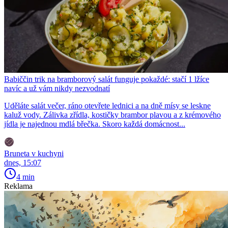
Babiččin trik na bramborový salát funguje pokaždé: stačí 1 lžíce
navíc a už vám nikdy nezvodnatí
Uděláte salát večer, ráno otevřete lednici a na dně mísy se leskne
kaluž vody. Zálivka zřídla, kostičky brambor plavou a z krémového
jídla je najednou mdlá břečka. Skoro každá domácnost...
Bruneta v kuchyni
dnes, 15:07
4 min
Reklama