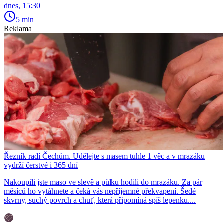
dnes, 15:30
5 min
Reklama
Řezník radí Čechům. Udělejte s masem tuhle 1 věc a v mrazáku
vydrží čerstvé i 365 dní
Nakoupili jste maso ve slevě a půlku hodili do mrazáku. Za pár
měsíců ho vytáhnete a čeká vás nepříjemné překvapení. Šedé
skvrny, suchý povrch a chuť, která připomíná spíš lepenku....