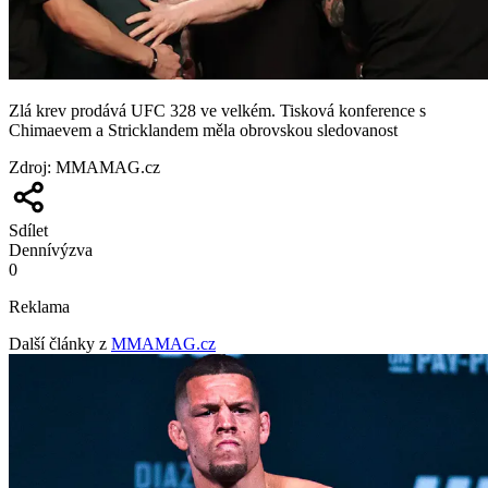
Zlá krev prodává UFC 328 ve velkém. Tisková konference s
Chimaevem a Stricklandem měla obrovskou sledovanost
Zdroj
:
MMAMAG.cz
Sdílet
Denní
výzva
0
Reklama
Další články z
MMAMAG.cz