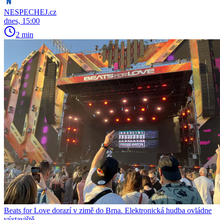
NESPECHEJ.cz
dnes, 15:00
2 min
Beats for Love dorazí v zimě do Brna. Elektronická hudba ovládne
výstaviště