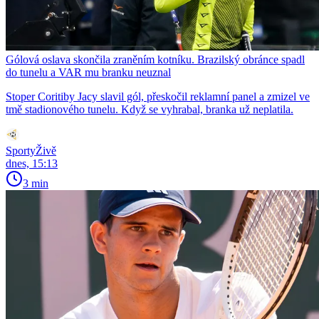
Gólová oslava skončila zraněním kotníku. Brazilský obránce spadl
do tunelu a VAR mu branku neuznal
Stoper Coritiby Jacy slavil gól, přeskočil reklamní panel a zmizel ve
tmě stadionového tunelu. Když se vyhrabal, branka už neplatila.
SportyŽivě
dnes, 15:13
3 min