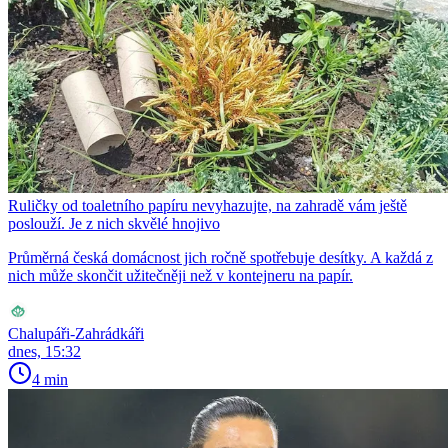
Ruličky od toaletního papíru nevyhazujte, na zahradě vám ještě
poslouží. Je z nich skvělé hnojivo
Průměrná česká domácnost jich ročně spotřebuje desítky. A každá z
nich může skončit užitečněji než v kontejneru na papír.
Chalupáři-Zahrádkáři
dnes, 15:32
4 min