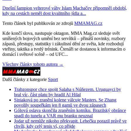
Dnešní šampion velterové váhy Islam Machačev připomněl období,
kdy na cestách neměl dost kvalitního jídla a...
Tento článek byl publikován ze zdrojů
MMAMAG.cz
Kde končí slova, nastupuje oktagon. MMA Mag.cz sleduje svět
smíšených bojových umění bez servítků – přináší novinky, rozbory
zápasů, přestupy, statistiky i zákulisní dění ze světa, kde rozhodují
vteřiny, taktika a tvrdý trénink. Čtenáři se dostanou k informacím o
domácí i světové scéně – od UFC...
Všechny články tohoto autora →
Další články z kategorie
Sport
Trabzonspor chce spojit Salaha s Núñezem. Uruguayci by
bral víc, část platu by hradil Al Hilal
Siniaková po zranění kolene válcuje Masters. Se Zhang
povolily soupeřkám jen 8 gamů ve dvou zápasech
Gólová oslava skončila zraněním kotníku. Brazilský obránce
spadl do tunelu a VAR mu branku neuznal
Jodar už nemůže nikoho překvapit. Lehečku porazil právě ve
chvíli, kdy celý tenis ví, co přijde