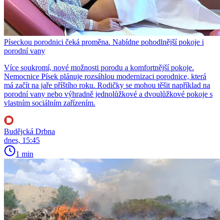
Píseckou porodnici čeká proměna. Nabídne pohodlnější pokoje i
porodní vany
Více soukromí, nové možnosti porodu a komfortnější pokoje.
Nemocnice Písek plánuje rozsáhlou modernizaci porodnice, která
má začít na jaře příštího roku. Rodičky se mohou těšit například na
porodní vany nebo výhradně jednolůžkové a dvoulůžkové pokoje s
vlastním sociálním zařízením.
Budějcká Drbna
dnes, 15:45
1 min