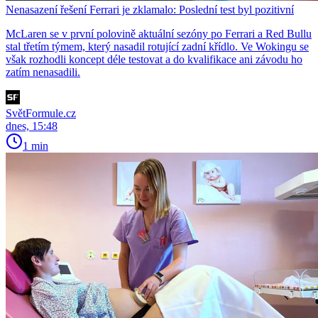
Nenasazení řešení Ferrari je zklamalo: Poslední test byl pozitivní
McLaren se v první polovině aktuální sezóny po Ferrari a Red Bullu
stal třetím týmem, který nasadil rotující zadní křídlo. Ve Wokingu se
však rozhodli koncept déle testovat a do kvalifikace ani závodu ho
zatím nenasadili.
SvětFormule.cz
dnes, 15:48
1 min