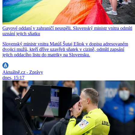
Gayové oddaní v zahraničí neuspěli. Slovenský ministr vnitra odmítl
uznání jejich sňatku
Slovenský ministr vnitra Matúš Šutaj Eštok v dopisu adresovaném
dvojici mužů, kteří dříve uzavřeli sňatek v cizině, odmítl zapsání
jejich oddacího listu do matriky na Slovensku.
Aktuálně.cz - Zprávy
dnes, 15:17