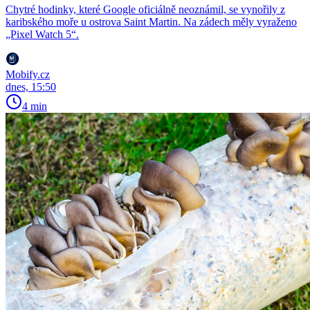
Chytré hodinky, které Google oficiálně neoznámil, se vynořily z
karibského moře u ostrova Saint Martin. Na zádech měly vyraženo
„Pixel Watch 5“.
Mobify.cz
dnes, 15:50
4 min