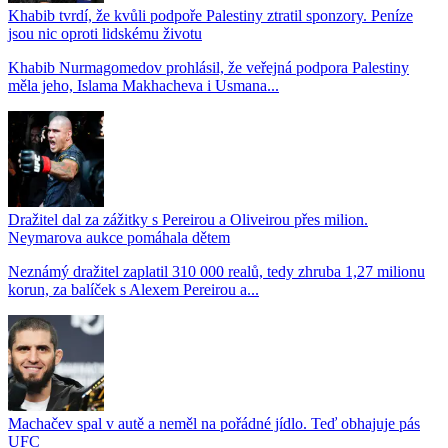
Khabib tvrdí, že kvůli podpoře Palestiny ztratil sponzory. Peníze
jsou nic oproti lidskému životu
Khabib Nurmagomedov prohlásil, že veřejná podpora Palestiny
měla jeho, Islama Makhacheva i Usmana...
Dražitel dal za zážitky s Pereirou a Oliveirou přes milion.
Neymarova aukce pomáhala dětem
Neznámý dražitel zaplatil 310 000 realů, tedy zhruba 1,27 milionu
korun, za balíček s Alexem Pereirou a...
Machačev spal v autě a neměl na pořádné jídlo. Teď obhajuje pás
UFC