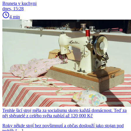
Bruneta v kuchyni
dnes, 15:28
4 min
Tenhle šicí stroj měla za socialismu skoro každá domácnost. Teď za
něj sběratelé z celého světa nabízí až 120 000 Kč
Roky někde stojí bez povšimnutí a občas doslouží jako stojan pod
truhlík […]