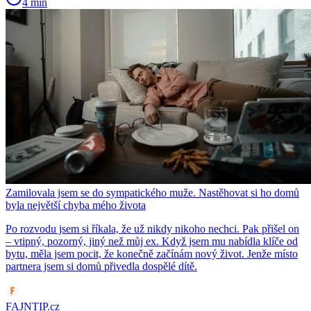
4 min
Zamilovala jsem se do sympatického muže. Nastěhovat si ho domů
byla největší chyba mého života
Po rozvodu jsem si říkala, že už nikdy nikoho nechci. Pak přišel on
– vtipný, pozorný, jiný než můj ex. Když jsem mu nabídla klíče od
bytu, měla jsem pocit, že konečně začínám nový život. Jenže místo
partnera jsem si domů přivedla dospělé dítě.
FAJNTIP.cz