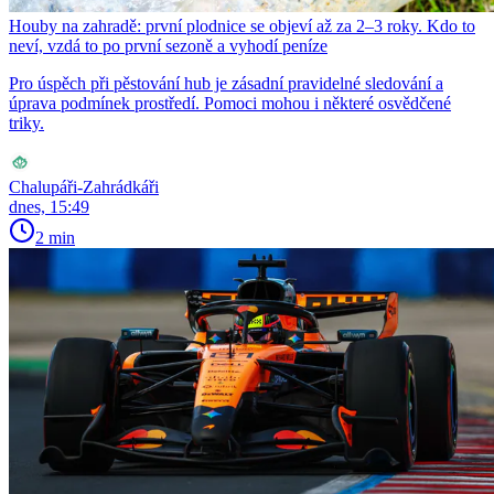
Houby na zahradě: první plodnice se objeví až za 2–3 roky. Kdo to
neví, vzdá to po první sezoně a vyhodí peníze
Pro úspěch při pěstování hub je zásadní pravidelné sledování a
úprava podmínek prostředí. Pomoci mohou i některé osvědčené
triky.
Chalupáři-Zahrádkáři
dnes, 15:49
2 min