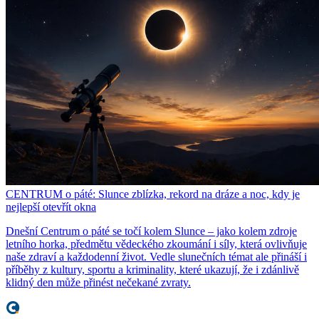
CENTRUM o páté: Slunce zblízka, rekord na dráze a noc, kdy je
nejlepší otevřít okna
Dnešní Centrum o páté se točí kolem Slunce – jako kolem zdroje
letního horka, předmětu vědeckého zkoumání i síly, která ovlivňuje
naše zdraví a každodenní život. Vedle slunečních témat ale přináší i
příběhy z kultury, sportu a kriminality, které ukazují, že i zdánlivě
klidný den může přinést nečekané zvraty.