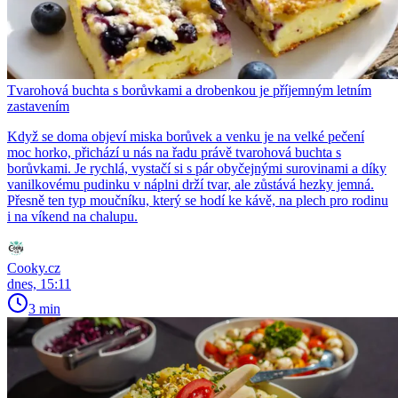
Tvarohová buchta s borůvkami a drobenkou je příjemným letním
zastavením
Když se doma objeví miska borůvek a venku je na velké pečení
moc horko, přichází u nás na řadu právě tvarohová buchta s
borůvkami. Je rychlá, vystačí si s pár obyčejnými surovinami a díky
vanilkovému pudinku v náplni drží tvar, ale zůstává hezky jemná.
Přesně ten typ moučníku, který se hodí ke kávě, na plech pro rodinu
i na víkend na chalupu.
Cooky.cz
dnes, 15:11
3 min