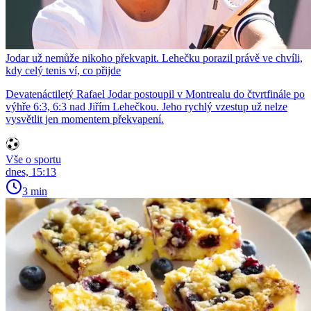
Jodar už nemůže nikoho překvapit. Lehečku porazil právě ve chvíli,
kdy celý tenis ví, co přijde
Devatenáctiletý Rafael Jodar postoupil v Montrealu do čtvrtfinále po
výhře 6:3, 6:3 nad Jiřím Lehečkou. Jeho rychlý vzestup už nelze
vysvětlit jen momentem překvapení.
Vše o sportu
dnes, 15:13
3 min