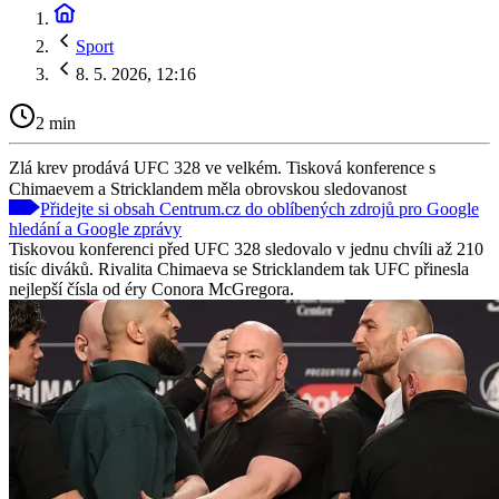
Sport
8. 5. 2026, 12:16
2 min
Zlá krev prodává UFC 328 ve velkém. Tisková konference s
Chimaevem a Stricklandem měla obrovskou sledovanost
Přidejte si obsah Centrum.cz do oblíbených zdrojů pro Google
hledání a Google zprávy
Tiskovou konferenci před UFC 328 sledovalo v jednu chvíli až 210
tisíc diváků. Rivalita Chimaeva se Stricklandem tak UFC přinesla
nejlepší čísla od éry Conora McGregora.