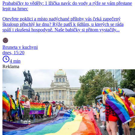
Prababičky to věděly: 1 lžička navíc do vody a rýže se vám přestane
lepit na hrnec
Otevřete poklici a místo nadýchané přílohy vás čeká zapečený
škraloup přischlý ke dnu? Rýže patří k jídlům, u kterých se ráda
spálí i zkušená hospodyně. Naše babičky si přitom vystačily...
Bruneta v kuchyni
dnes, 15:20
4 min
Reklama