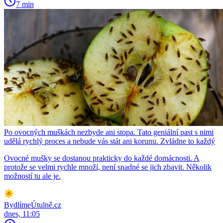
7 min
Po ovocných muškách nezbyde ani stopa. Tato geniální past s nimi
udělá rychlý proces a nebude vás stát ani korunu. Zvládne to každý
Ovocné mušky se dostanou prakticky do každé domácnosti. A
protože se velmi rychle množí, není snadné se jich zbavit. Několik
možností tu ale je.
BydlímeÚtulně.cz
dnes, 11:05