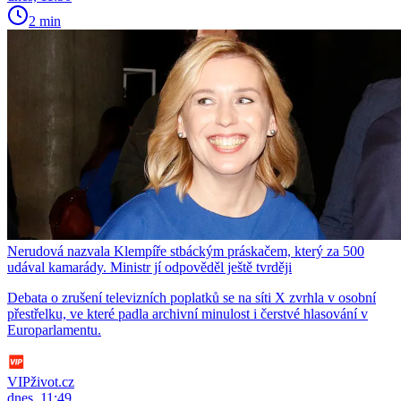
2 min
Nerudová nazvala Klempíře stbáckým práskačem, který za 500
udával kamarády. Ministr jí odpověděl ještě tvrději
Debata o zrušení televizních poplatků se na síti X zvrhla v osobní
přestřelku, ve které padla archivní minulost i čerstvé hlasování v
Europarlamentu.
VIPživot.cz
dnes, 11:49