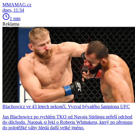
MMAMAG.cz
dnes, 11:34
1 min
Reklama
Blachowicz ve 43 letech nekončí. Vyzval bývalého šampiona UFC
Jan Blachowicz po rychlém TKO od Navaja Stirlinga neřeší odchod
do důchodu. Naopak si řekl o Roberta Whittakera, který po přestupu
do polotěžké váhy hledá další velké jméno.