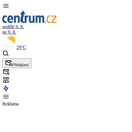
neděle 9. 8.
ne 9. 8.
29°C
Přihlášení
Reklama