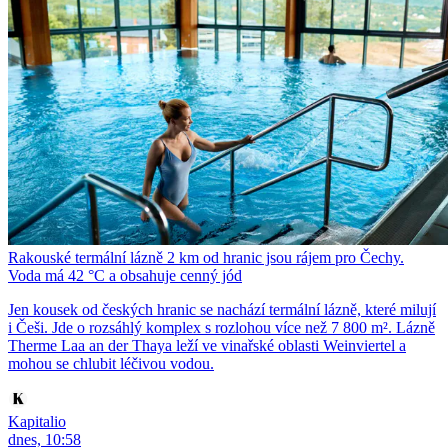
Rakouské termální lázně 2 km od hranic jsou rájem pro Čechy.
Voda má 42 °C a obsahuje cenný jód
Jen kousek od českých hranic se nachází termální lázně, které milují
i Češi. Jde o rozsáhlý komplex s rozlohou více než 7 800 m². Lázně
Therme Laa an der Thaya leží ve vinařské oblasti Weinviertel a
mohou se chlubit léčivou vodou.
Kapitalio
dnes, 10:58