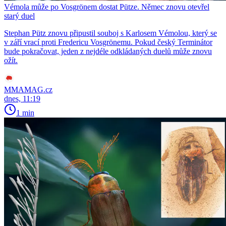
Vémola může po Vosgrönem dostat Pütze. Němec znovu otevřel
starý duel
Stephan Pütz znovu připustil souboj s Karlosem Vémolou, který se
v září vrací proti Fredericu Vosgrönemu. Pokud český Terminátor
bude pokračovat, jeden z nejdéle odkládaných duelů může znovu
ožít.
MMAMAG.cz
dnes, 11:19
1 min