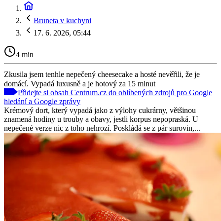
Bruneta v kuchyni
17. 6. 2026, 05:44
4 min
Zkusila jsem tenhle nepečený cheesecake a hosté nevěřili, že je
domácí. Vypadá luxusně a je hotový za 15 minut
Přidejte si obsah Centrum.cz do oblíbených zdrojů pro Google
hledání a Google zprávy
Krémový dort, který vypadá jako z výlohy cukrárny, většinou
znamená hodiny u trouby a obavy, jestli korpus nepopraská. U
nepečené verze nic z toho nehrozí. Poskládá se z pár surovin,...