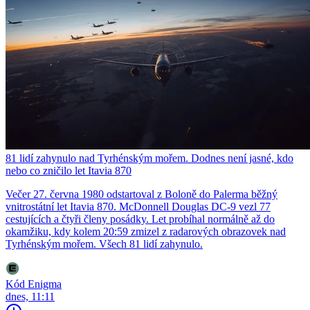
81 lidí zahynulo nad Tyrhénským mořem. Dodnes není jasné, kdo
nebo co zničilo let Itavia 870
Večer 27. června 1980 odstartoval z Boloně do Palerma běžný
vnitrostátní let Itavia 870. McDonnell Douglas DC-9 vezl 77
cestujících a čtyři členy posádky. Let probíhal normálně až do
okamžiku, kdy kolem 20:59 zmizel z radarových obrazovek nad
Tyrhénským mořem. Všech 81 lidí zahynulo.
Kód Enigma
dnes, 11:11