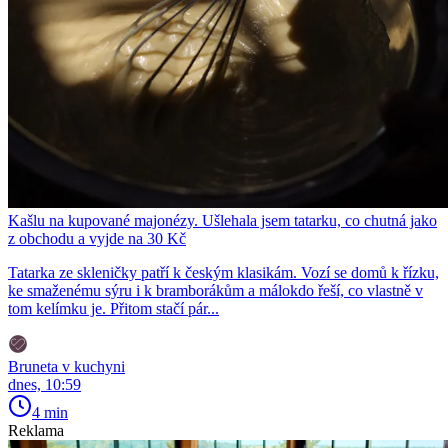
Kašlu na kupované majonézy. Ušlehala jsem tatarku, co chutná jako
z obchodu a vyjde na 30 Kč
Tatarka ze skleničky patří k českým klasikám. Vozí se domů k řízku,
ke smaženému sýru i k bramborákům a málokdo řeší, co vlastně v
tom kelímku je. Přitom stačí pár...
Bruneta v kuchyni
dnes, 10:59
4 min
Reklama