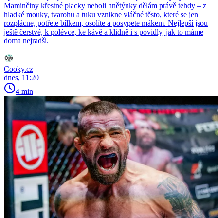
Maminčiny křestné placky neboli hnětýnky dělám právě tehdy – z
hladké mouky, tvarohu a tuku vznikne vláčné těsto, které se jen
rozplácne, potřete bílkem, osolíte a posypete mákem. Nejlepší jsou
ještě čerstvé, k polévce, ke kávě a klidně i s povidly, jak to máme
doma nejradši.
Cooky.cz
dnes, 11:20
4 min