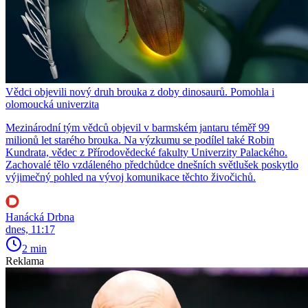
Vědci objevili nový druh brouka z doby dinosaurů. Pomohla i
olomoucká univerzita
Mezinárodní tým vědců objevil v barmském jantaru téměř 99
milionů let starého brouka. Na výzkumu se podílel také Robin
Kundrata, vědec z Přírodovědecké fakulty Univerzity Palackého.
Zachovalé tělo vzdáleného předchůdce dnešních světlušek poskytlo
výjimečný pohled na vývoj komunikace těchto živočichů.
Hanácká Drbna
dnes, 11:17
2 min
Reklama