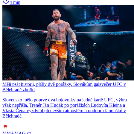
4 min
Měli psát historii, přišly dvě porážky. Slovákům galavečer UFC v
Bělehradě zhořkl
Slovensko mělo poprvé dva bojovníky na jedné kartě UFC, výhra
však nepřišla. Trenér Ján Hudák po porážkách Ľudovíta Kleina a
Vlasta Čepa vyzdvihl především atmosféru a podporu fanoušků v
Bělehradě.
MMAMAG.cz