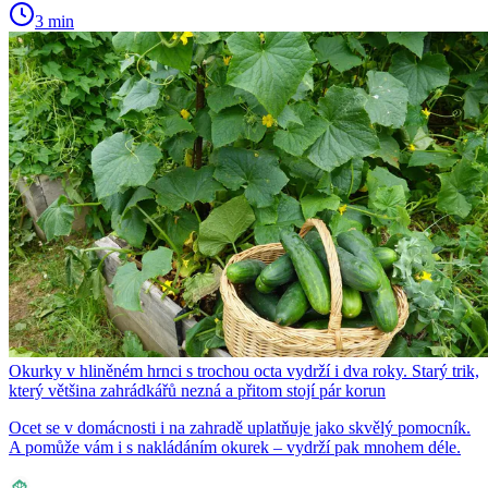
3 min
Okurky v hliněném hrnci s trochou octa vydrží i dva roky. Starý trik,
který většina zahrádkářů nezná a přitom stojí pár korun
Ocet se v domácnosti i na zahradě uplatňuje jako skvělý pomocník.
A pomůže vám i s nakládáním okurek – vydrží pak mnohem déle.