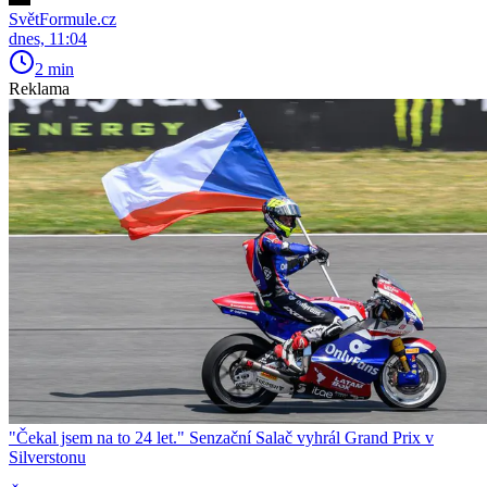
SvětFormule.cz
dnes, 11:04
2 min
Reklama
"Čekal jsem na to 24 let." Senzační Salač vyhrál Grand Prix v
Silverstonu