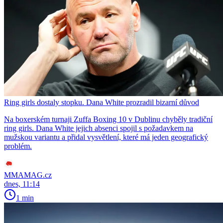
Ring girls dostaly stopku. Dana White prozradil bizarní důvod
Na boxerském turnaji Zuffa Boxing 10 v Dublinu chyběly tradiční
ring girls. Dana White jejich absenci spojil s požadavkem na
mužskou variantu a přidal vysvětlení, které má jeden geografický
problém.
MMAMAG.cz
dnes, 11:14
1 min