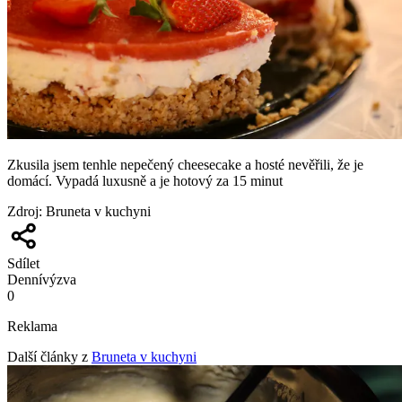
Zkusila jsem tenhle nepečený cheesecake a hosté nevěřili, že je
domácí. Vypadá luxusně a je hotový za 15 minut
Zdroj
:
Bruneta v kuchyni
Sdílet
Denní
výzva
0
Reklama
Další články z
Bruneta v kuchyni