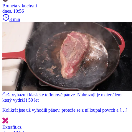
Bruneta v kuchyni
dnes, 10:56
3 min
Češi vyhazují klasické teflonové pánve. Nahrazují je materiálem,
který vydrží i 50 let
Kolikrát jste už vyhodili pánev, protože se z ní loupal povrch a […]
Extrafit.cz