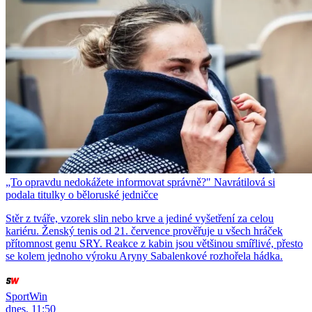
„To opravdu nedokážete informovat správně?" Navrátilová si
podala titulky o běloruské jedničce
Stěr z tváře, vzorek slin nebo krve a jediné vyšetření za celou
kariéru. Ženský tenis od 21. července prověřuje u všech hráček
přítomnost genu SRY. Reakce z kabin jsou většinou smířlivé, přesto
se kolem jednoho výroku Aryny Sabalenkové rozhořela hádka.
SportWin
dnes, 11:50