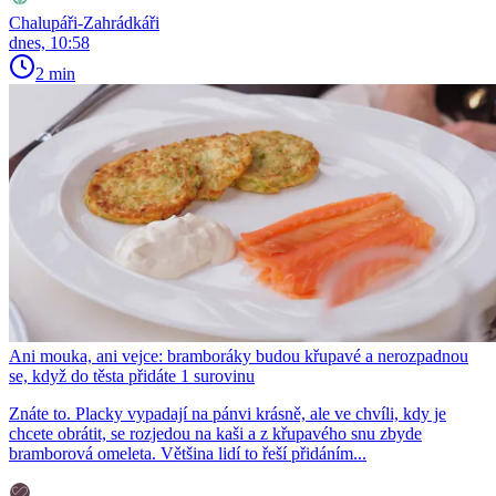
Chalupáři-Zahrádkáři
dnes, 10:58
2 min
Ani mouka, ani vejce: bramboráky budou křupavé a nerozpadnou
se, když do těsta přidáte 1 surovinu
Znáte to. Placky vypadají na pánvi krásně, ale ve chvíli, kdy je
chcete obrátit, se rozjedou na kaši a z křupavého snu zbyde
bramborová omeleta. Většina lidí to řeší přidáním...