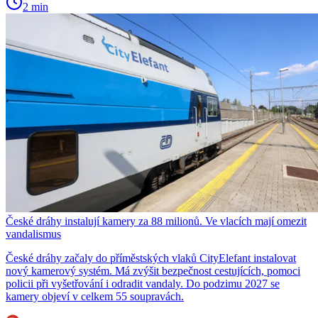
2 min
České dráhy instalují kamery za 88 milionů. Ve vlacích mají omezit
vandalismus
České dráhy začaly do příměstských vlaků CityElefant instalovat
nový kamerový systém. Má zvýšit bezpečnost cestujících, pomoci
policii při vyšetřování i odradit vandaly. Do podzimu 2027 se
kamery objeví v celkem 55 soupravách.