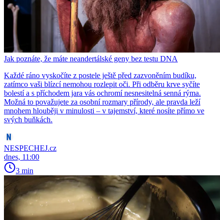
Jak poznáte, že máte neandertálské geny bez testu DNA
Každé ráno vyskočíte z postele ještě před zazvoněním budíku,
zatímco vaši blízcí nemohou rozlepit oči. Při odběru krve syčíte
bolestí a s příchodem jara vás ochromí nesnesitelná senná rýma.
Možná to považujete za osobní rozmary přírody, ale pravda leží
mnohem hlouběji v minulosti – v tajemství, které nosíte přímo ve
svých buňkách.
NESPECHEJ.cz
dnes, 11:00
3 min