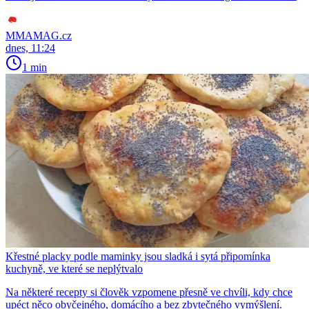
MMAMAG.cz
dnes, 11:24
1 min
Křestné placky podle maminky jsou sladká i sytá připomínka
kuchyně, ve které se neplýtvalo
Na některé recepty si člověk vzpomene přesně ve chvíli, kdy chce
upéct něco obyčejného, domácího a bez zbytečného vymýšlení.