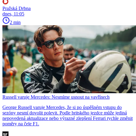
Pražská Drbna
dnes, 11:05
2 min
Russell varuje Mercedes: Nesmíme usnout na vavřínech
George Russell varuje Mercedes, že si po úspěšném vstupu do
sezóny nesmí dovolit polevit. Podle britského jezdce může jediná
nepovedená aktualizace nebo výrazné zlepšení Ferrari rychle změnit
poměry na čele F1.