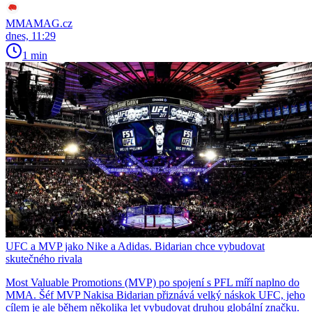
MMAMAG.cz
dnes, 11:29
1 min
UFC a MVP jako Nike a Adidas. Bidarian chce vybudovat
skutečného rivala
Most Valuable Promotions (MVP) po spojení s PFL míří naplno do
MMA. Šéf MVP Nakisa Bidarian přiznává velký náskok UFC, jeho
cílem je ale během několika let vybudovat druhou globální značku.