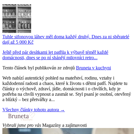
Tuhle sifonovou láhev měl doma každý druhý. Dnes za ni sběratelé
dají až 5 000 Kč
Ještě před pár desítkami let patřila k výbavě téměř každé
domácnosti, dnes se po ní shánějí milovníci retro...
Tento článek byl publikován ze zdrojů
Bruneta v kuchyni
Web nabízí autentický pohled na mateřství, rodinu, vztahy i
každodenní radosti a chaos, které k životu s dětmi patří. Najdete tu
články o výchově, zdraví, jídle, domácnosti i o chvílích, kdy je
potřeba na chvíli vypnout a zasmát se. Styl psaní je osobní, otevřený
a blízký – bez přetvářky a...
Všechny články tohoto autora →
Vybrali jsme pro vás
Magazíny a zajímavosti