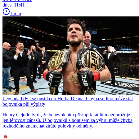
dnes, 11:41
1 min
Legenda UFC se pustila do Herba Deana. Chyba sudího může stát
bojovníka půl výplaty
Henry Cejudo tvrdí, že benevolentní přístup k faulům neohrožuje
jen férovost zápasů. U bojovníků s bonusem za výhru může chyba
rozhodčího znamenat ztrátu poloviny odměny.