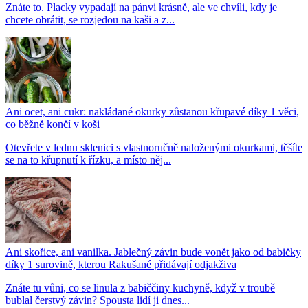
Znáte to. Placky vypadají na pánvi krásně, ale ve chvíli, kdy je
chcete obrátit, se rozjedou na kaši a z...
Ani ocet, ani cukr: nakládané okurky zůstanou křupavé díky 1 věci,
co běžně končí v koši
Otevřete v lednu sklenici s vlastnoručně naloženými okurkami, těšíte
se na to křupnutí k řízku, a místo něj...
Ani skořice, ani vanilka. Jablečný závin bude vonět jako od babičky
díky 1 surovině, kterou Rakušané přidávají odjakživa
Znáte tu vůni, co se linula z babiččiny kuchyně, když v troubě
bublal čerstvý závin? Spousta lidí ji dnes...