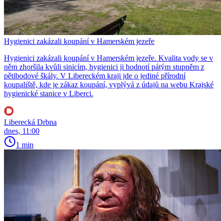
Hygienici zakázali koupání v Hamerském jezeře
Hygienici zakázali koupání v Hamerském jezeře. Kvalita vody se v
něm zhoršila kvůli sinicím, hygienici ji hodnotí pátým stupněm z
pětibodové škály. V Libereckém kraji jde o jediné přírodní
koupaliště, kde je zákaz koupání, vyplývá z údajů na webu Krajské
hygienické stanice v Liberci.
Liberecká Drbna
dnes, 11:00
1 min