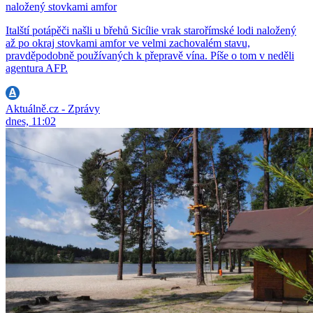
naložený stovkami amfor
Italští potápěči našli u břehů Sicílie vrak starořímské lodi naložený
až po okraj stovkami amfor ve velmi zachovalém stavu,
pravděpodobně používaných k přepravě vína. Píše o tom v neděli
agentura AFP.
Aktuálně.cz - Zprávy
dnes, 11:02