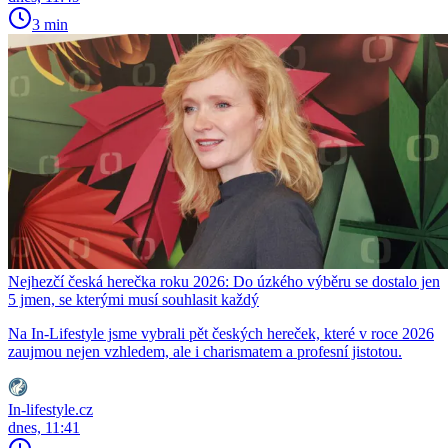
3 min
Nejhezčí česká herečka roku 2026: Do úzkého výběru se dostalo jen
5 jmen, se kterými musí souhlasit každý
Na In-Lifestyle jsme vybrali pět českých hereček, které v roce 2026
zaujmou nejen vzhledem, ale i charismatem a profesní jistotou.
In-lifestyle.cz
dnes, 11:41