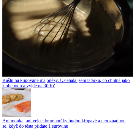
Kašlu na kupované majonézy. Ušlehala jsem tatarku, co chutná jako
z obchodu a vyjde na 30 Kč
Ani mouka, ani vejce: bramboráky budou křupavé a nerozpadnou
se, když do těsta přidáte 1 surovinu