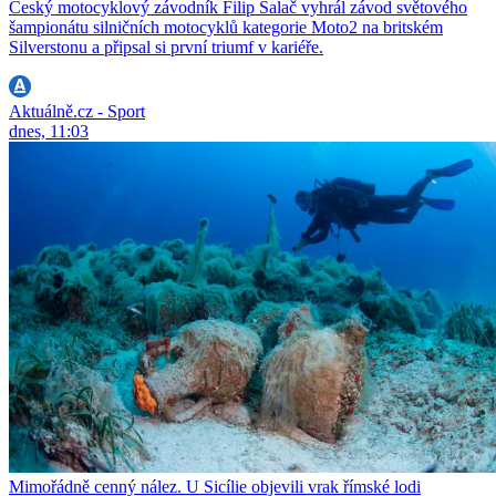
Český motocyklový závodník Filip Salač vyhrál závod světového
šampionátu silničních motocyklů kategorie Moto2 na britském
Silverstonu a připsal si první triumf v kariéře.
Aktuálně.cz - Sport
dnes, 11:03
Mimořádně cenný nález. U Sicílie objevili vrak římské lodi