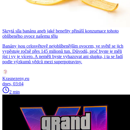
Skrytá síla banánu aneb jaké benefity přináší konzumace tohoto
oblíbeného ovoce našemu tělu
Banány jsou celosvětově nejoblíbenějším ovocem, ve světě se jich
vypěstuje ročně přes 145 milionů tun. Důvodů, proč byste je měli
jíst i vy je vícero. A neměli byste vyhazovat ani slupku, i ta se řadí
podle výzkumů vědců mezi superpotraviny.
Krasnezeny.eu
dnes, 03:04
2 min