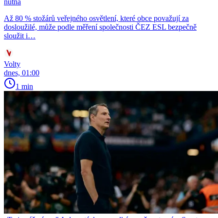
nutná
Až 80 % stožárů veřejného osvětlení, které obce považují za
dosloužilé, může podle měření společnosti ČEZ ESL bezpečně
sloužit i…
Volty
dnes, 01:00
1 min