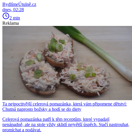
BydlímeÚtulně.cz
dnes, 02:28
2 min
Reklama
Ta nejpoctivější celerová pomazánka, která vám připomene dětství:
Chutná naprosto božsky a hodí se do diety
Celerová pomazánka patří k těm receptům, které vypadají
nenápadně, ale na stole vždy sklidí největší úspěch. Stačí nastrouhat,
promíchat a podávat.