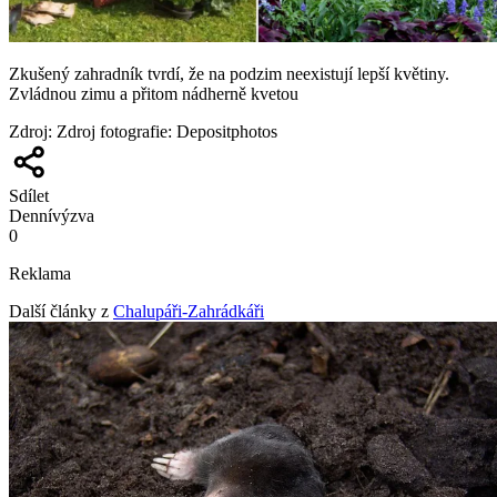
Zkušený zahradník tvrdí, že na podzim neexistují lepší květiny.
Zvládnou zimu a přitom nádherně kvetou
Zdroj
:
Zdroj fotografie: Depositphotos
Sdílet
Denní
výzva
0
Reklama
Další články z
Chalupáři-Zahrádkáři