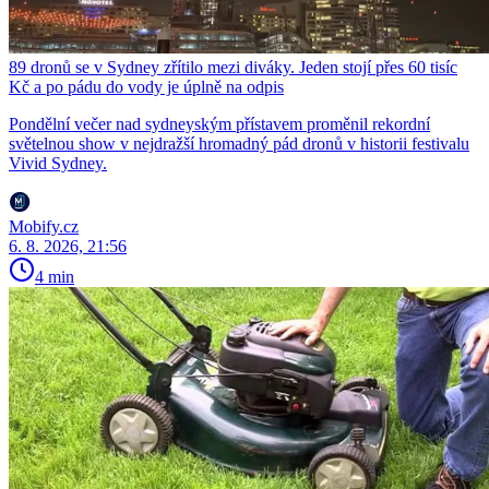
89 dronů se v Sydney zřítilo mezi diváky. Jeden stojí přes 60 tisíc
Kč a po pádu do vody je úplně na odpis
Pondělní večer nad sydneyským přístavem proměnil rekordní
světelnou show v nejdražší hromadný pád dronů v historii festivalu
Vivid Sydney.
Mobify.cz
6. 8. 2026, 21:56
4 min