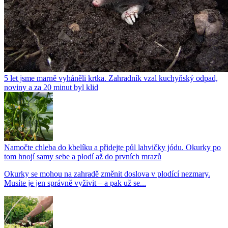
5 let jsme marně vyháněli krtka. Zahradník vzal kuchyňský odpad,
noviny a za 20 minut byl klid
Namočte chleba do kbelíku a přidejte půl lahvičky jódu. Okurky po
tom hnojí samy sebe a plodí až do prvních mrazů
Okurky se mohou na zahradě změnit doslova v plodící nezmary.
Musíte je jen správně vyživit – a pak už se...