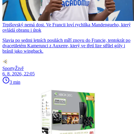
Trpišovský nemá dost. Ve Francii loví rychlíka Mandengueho, který
ovládá obranu i útok
Slavia po sedmi letních posilách míří znovu do Francie, tentokrát po
dvacetiletém Kamerunci z Auxerre, který ve třetí lize střílel góly i
bránil jako wingback.
SportyŽivě
6. 8. 2026, 22:05
3 min