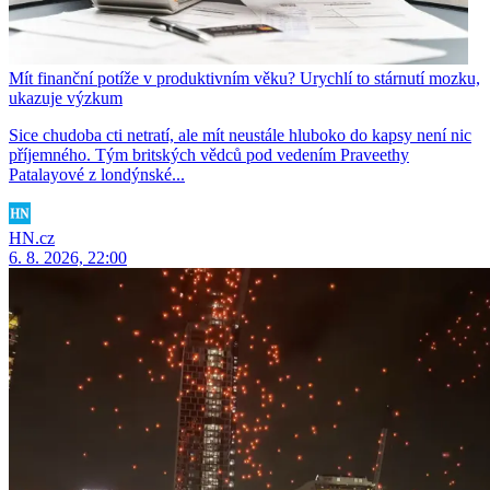
Mít finanční potíže v produktivním věku? Urychlí to stárnutí mozku,
ukazuje výzkum
Sice chudoba cti netratí, ale mít neustále hluboko do kapsy není nic
příjemného. Tým britských vědců pod vedením Praveethy
Patalayové z londýnské...
HN.cz
6. 8. 2026, 22:00