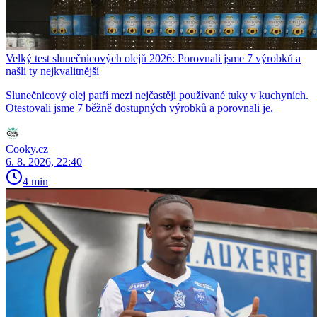
Velký test slunečnicových olejů 2026: Porovnali jsme 7 výrobků a
našli ty nejkvalitnější
Slunečnicový olej patří mezi nejčastěji používané tuky v kuchyních.
Otestovali jsme 7 běžně dostupných výrobků a porovnali je.
Cooky.cz
6. 8. 2026, 22:40
4 min