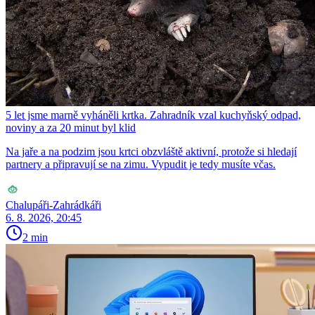
5 let jsme marně vyháněli krtka. Zahradník vzal kuchyňský odpad,
noviny a za 20 minut byl klid
Na jaře a na podzim jsou krtci obzvláště aktivní, protože si hledají
partnery a připravují se na zimu. Vypudit je tedy musíte včas.
Chalupáři-Zahrádkáři
6. 8. 2026, 20:45
2 min