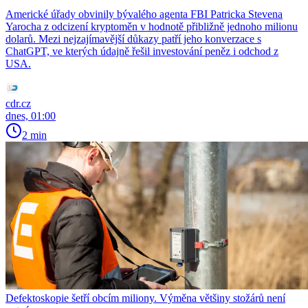
Americké úřady obvinily bývalého agenta FBI Patricka Stevena
Yarocha z odcizení kryptoměn v hodnotě přibližně jednoho milionu
dolarů. Mezi nejzajímavější důkazy patří jeho konverzace s
ChatGPT, ve kterých údajně řešil investování peněz i odchod z
USA.
cdr.cz
dnes, 01:00
2 min
Defektoskopie šetří obcím miliony. Výměna většiny stožárů není