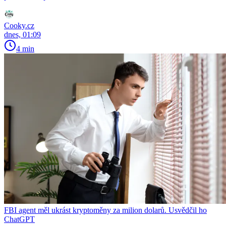
Cooky.cz
dnes, 01:09
4 min
FBI agent měl ukrást kryptoměny za milion dolarů. Usvědčil ho
ChatGPT