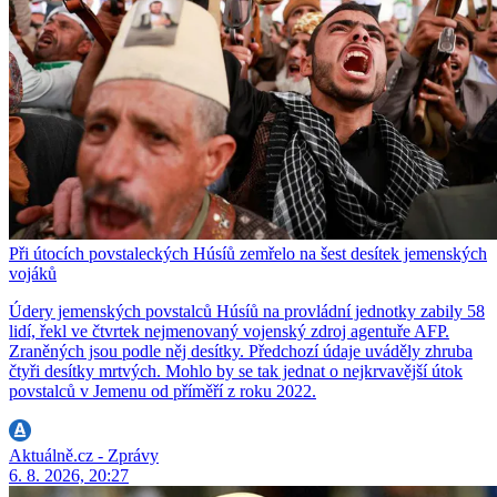
Při útocích povstaleckých Húsíů zemřelo na šest desítek jemenských
vojáků
Údery jemenských povstalců Húsíů na provládní jednotky zabily 58
lidí, řekl ve čtvrtek nejmenovaný vojenský zdroj agentuře AFP.
Zraněných jsou podle něj desítky. Předchozí údaje uváděly zhruba
čtyři desítky mrtvých. Mohlo by se tak jednat o nejkrvavější útok
povstalců v Jemenu od příměří z roku 2022.
Aktuálně.cz - Zprávy
6. 8. 2026, 20:27