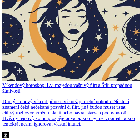
Víkendový horoskop: Lvi rozjedou vášnivý flirt a Štíři propadnou
žárlivosti
Druhý srpnový víkend přinese víc než jen letní pohodu. Některá
znamení čeká nečekané pozvání či flirt, jiná budou muset ustát
citlivý rozhovor, změnu plánů nebo návrat starých pochybností.
Hvězdy napoví, komu prospěje odvaha, kdo by měl zpomalit a kdo
tentokrát nesmí ignorovat vlastní intuici.