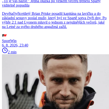
„To je váš názor." Jedna otázka po velkém večeru trenéra Sparty
viditelně popudila
Devětačtyřicetiletý Brian Priske posadil kapitána na lavičku a do
základní sestavy poslal muže, který byl ve Spartě sotva čtyři dny. Po
výhře 2:1 nad Lyonem mluvil o jednom z nejsilnějších večerů, jaké
na Letné za svého druhého angažmá zažil.
SportWin
6. 8. 2026, 23:40
2 min