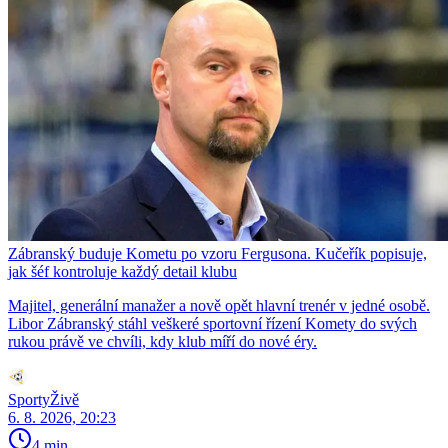
Zábranský buduje Kometu po vzoru Fergusona. Kučeřík popisuje,
jak šéf kontroluje každý detail klubu
Majitel, generální manažer a nově opět hlavní trenér v jedné osobě.
Libor Zábranský stáhl veškeré sportovní řízení Komety do svých
rukou právě ve chvíli, kdy klub míří do nové éry.
SportyŽivě
6. 8. 2026, 20:23
4 min