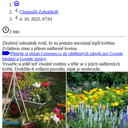
Chalupáři-Zahrádkáři
4. 10. 2025, 07:01
2 min
Zkušený zahradník tvrdí, že na podzim neexistují lepší květiny.
Zvládnou zimu a přitom nádherně kvetou
Přidejte si obsah Centrum.cz do oblíbených zdrojů pro Google
hledání a Google zprávy
Vysaďte si ještě teď vhodné rostliny a těšte se z jejích nádherných
květů. Dodržíte-li veškerá pravidla, nijak je neohrozíte.