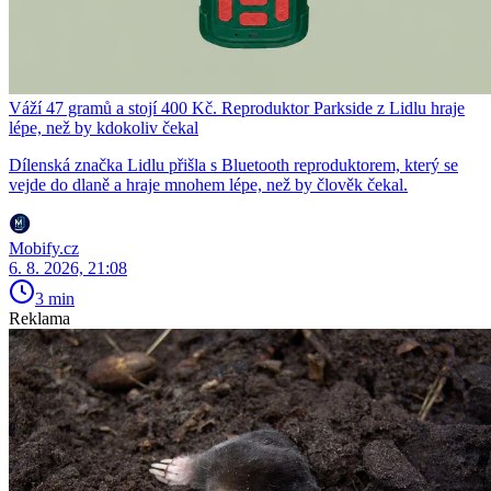
Váží 47 gramů a stojí 400 Kč. Reproduktor Parkside z Lidlu hraje
lépe, než by kdokoliv čekal
Dílenská značka Lidlu přišla s Bluetooth reproduktorem, který se
vejde do dlaně a hraje mnohem lépe, než by člověk čekal.
Mobify.cz
6. 8. 2026, 21:08
3 min
Reklama