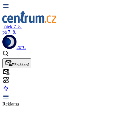
pátek 7. 8.
pá 7. 8.
20°C
Přihlášení
Reklama