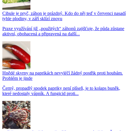
Cibule je pryč, záhon je prázdný. Kdo do něj teď v červenci nasadí
tyhle plodiny, v září sklízí znovu
Praxe využívání již „použitých“ záhonů zajišťuje, že půda zůstane
aktivní, obohacená a připravená na další...
Hnědé skvrny na paprikách nevyléčí žádný postřik proti houbám.
Problém je jinde
Černý, propadlý spodek papriky není plíseň, je to kolaps buněk,
které nedostaly vápník. A fungicid proti...