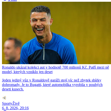
Ronaldo ukázal kolekci aut v hodnotě 700 milionů Kč. Patří mezi ně
model, kterých vzniklo jen deset
Jeden jediný vůz v Ronaldově garáži stojí víc než zbytek sbírky
dohromady. Je to Bugatti, které automobilka vyrobila v pouhých
deseti kusech.
SportyŽivě
6. 8. 2026, 20:16