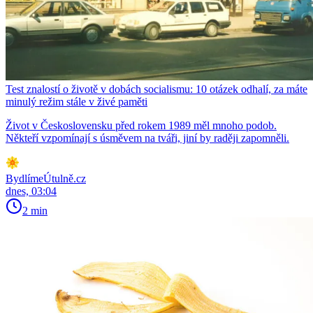
Test znalostí o životě v dobách socialismu: 10 otázek odhalí, za máte
minulý režim stále v živé paměti
Život v Československu před rokem 1989 měl mnoho podob.
Někteří vzpomínají s úsměvem na tváři, jiní by raději zapomněli.
BydlímeÚtulně.cz
dnes, 03:04
2 min