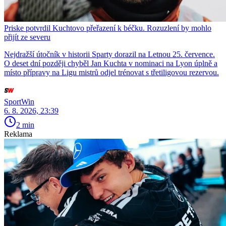
Priske potvrdil Kuchtovo přeřazení k béčku. Rozuzlení by mohlo
přijít ze severu
Nejdražší útočník v historii Sparty dorazil na Letnou 25. července.
O deset dní později chyběl Jan Kuchta v nominaci na Lyon úplně a
místo přípravy na Ligu mistrů odjel trénovat s třetiligovou rezervou.
SportWin
6. 8. 2026, 23:39
2 min
Reklama