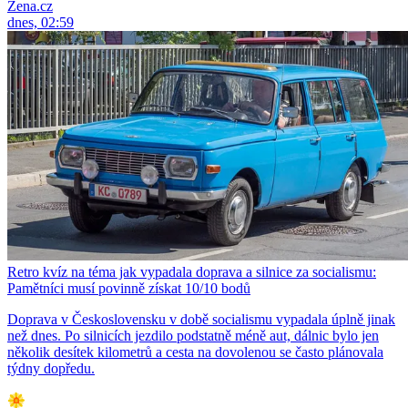
Žena.cz
dnes, 02:59
Retro kvíz na téma jak vypadala doprava a silnice za socialismu:
Pamětníci musí povinně získat 10/10 bodů
Doprava v Československu v době socialismu vypadala úplně jinak
než dnes. Po silnicích jezdilo podstatně méně aut, dálnic bylo jen
několik desítek kilometrů a cesta na dovolenou se často plánovala
týdny dopředu.