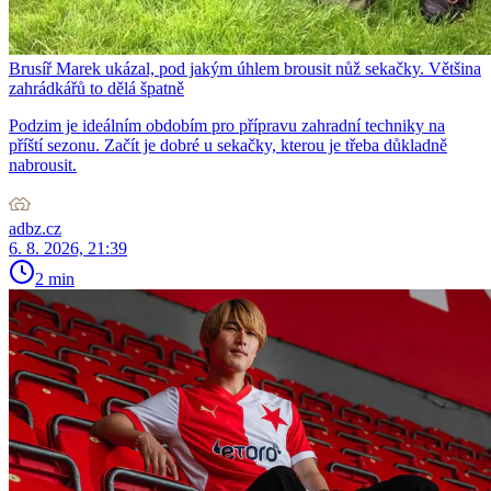
Brusíř Marek ukázal, pod jakým úhlem brousit nůž sekačky. Většina
zahrádkářů to dělá špatně
Podzim je ideálním obdobím pro přípravu zahradní techniky na
příští sezonu. Začít je dobré u sekačky, kterou je třeba důkladně
nabrousit.
adbz.cz
6. 8. 2026, 21:39
2 min