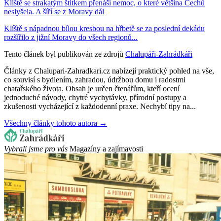
Klíště se strakatým štítkem přenáší nemoc, o které většina Čechů
neslyšela. A šíří se z Moravy dál
Klíště s nápadnou bílou kresbou na hřbetě se za poslední dekádu
rozšířilo z jižní Moravy do všech regionů...
Tento článek byl publikován ze zdrojů
Chalupáři-Zahrádkáři
Články z Chalupari-Zahradkari.cz nabízejí praktický pohled na vše,
co souvisí s bydlením, zahradou, údržbou domu i radostmi
chatařského života. Obsah je určen čtenářům, kteří ocení
jednoduché návody, chytré vychytávky, přírodní postupy a
zkušenosti vycházející z každodenní praxe. Nechybí tipy na...
Všechny články tohoto autora →
Vybrali jsme pro vás
Magazíny a zajímavosti