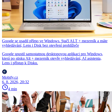
Google se usadil přímo ve Windows. Stačí ALT + mezerník a máte
vyhledávání, Lens i Disk bez otevření prohlížeče
Google spustil samostatnou desktopovou aplikaci pro Windows,
která po stisku Alt + mezerník otevře vyhledávání, AI asistenta,
Lens i přístup k Disku.
Mobify.cz
6. 8. 2026, 20:32
4 min