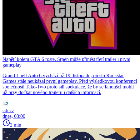
Napětí kolem GTA 6 roste. Srpen může přinést třetí trailer i první
gameplay
Grand Theft Auto 6 vychází už 19. listopadu, přesto Rockstar
Games stále neukázal první gameplay. Před výsledkovou konferencí
společnosti Take-Two proto sílí spekulace, že by se fanoušci mohli
už brzy dočkat nového traileru i dalších informací.
cdr.cz
dnes, 03:00
2 min