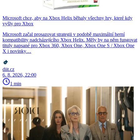
Microsoft chce, aby na Xbox Helix běhaly všechny hry, které kdy
vyšly pro Xbox
Microsoft začal prosazovat strategii v podobě maximální herní
kompatibility nadcházejícího Xbox Helix. Měly by na něm fungovat
tituly napsané pro Xbox 360, Xbox One, Xbox One S / Xbox One
X i novinky…
diit.cz
6. 8. 2026, 22:00
1 min