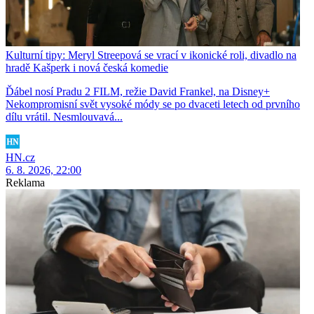
Kulturní tipy: Meryl Streepová se vrací v ikonické roli, divadlo na
hradě Kašperk i nová česká komedie
Ďábel nosí Pradu 2 FILM, režie David Frankel, na Disney+
Nekompromisní svět vysoké módy se po dvaceti letech od prvního
dílu vrátil. Nesmlouvavá...
HN.cz
6. 8. 2026, 22:00
Reklama