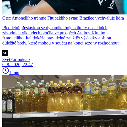
Otec Antonelliho trénuje Fittipaldiho syna: Brazilec vychvaluje lídra
Před letní přestávkou se dynamika boje o titul v posledních
závodních víkendech otočila ve prospěch Andrey Kimiho
Antonelliho. Ital dokáže pravidelně zajíždět výsledky a sbírat
důležité body, které mohou v součtu na konci sezony rozhodnout.
SvětFormule.cz
6. 8. 2026, 22:47
1 min