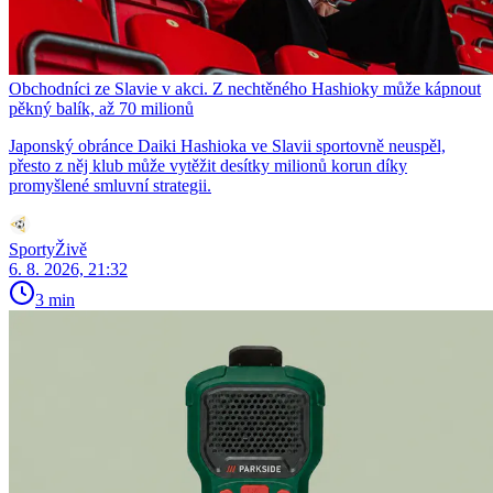
Obchodníci ze Slavie v akci. Z nechtěného Hashioky může kápnout
pěkný balík, až 70 milionů
Japonský obránce Daiki Hashioka ve Slavii sportovně neuspěl,
přesto z něj klub může vytěžit desítky milionů korun díky
promyšlené smluvní strategii.
SportyŽivě
6. 8. 2026, 21:32
3 min