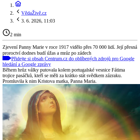
VědaŽivě.cz
3. 6. 2026, 11:03
2 min
Zjevení Panny Marie v roce 1917 vidělo přes 70 000 lidí. Její přesná
proroctví dodnes budí úžas a mráz po zádech
Přidejte si obsah Centrum.cz do oblíbených zdrojů pro Google
hledání a Google zprávy
Během hrůz války putovala kolem portugalské vesnice Fátima
trojice pasáčků, kteří se měli za krátko stát svědkem zázraku.
Promluvila k nim Kristova matka, Panna Maria.