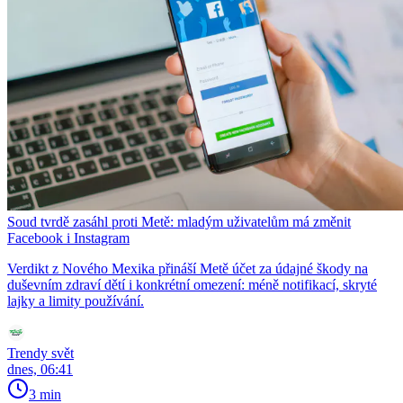
Soud tvrdě zasáhl proti Metě: mladým uživatelům má změnit
Facebook i Instagram
Verdikt z Nového Mexika přináší Metě účet za údajné škody na
duševním zdraví dětí i konkrétní omezení: méně notifikací, skryté
lajky a limity používání.
Trendy svět
dnes, 06:41
3 min