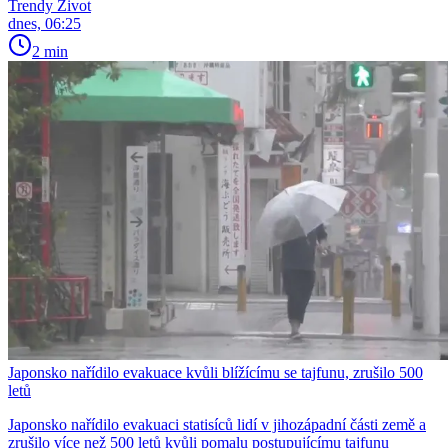
Trendy Život
dnes, 06:25
2 min
Japonsko nařídilo evakuace kvůli blížícímu se tajfunu, zrušilo 500
letů
Japonsko nařídilo evakuaci statisíců lidí v jihozápadní části země a
zrušilo více než 500 letů kvůli pomalu postupujícímu tajfunu