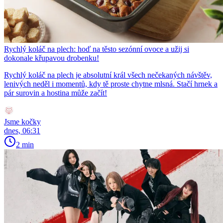
Rychlý koláč na plech: hoď na těsto sezónní ovoce a užij si
dokonale křupavou drobenku!
Rychlý koláč na plech je absolutní král všech nečekaných návštěv,
lenivých neděl i momentů, kdy tě proste chytne mlsná. Stačí hrnek a
pár surovin a hostina může začít!
Jsme kočky
dnes, 06:31
2 min