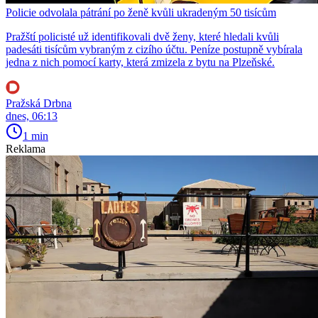
Policie odvolala pátrání po ženě kvůli ukradeným 50 tisícům
Pražští policisté už identifikovali dvě ženy, které hledali kvůli
padesáti tisícům vybraným z cizího účtu. Peníze postupně vybírala
jedna z nich pomocí karty, která zmizela z bytu na Plzeňské.
Pražská Drbna
dnes, 06:13
1 min
Reklama