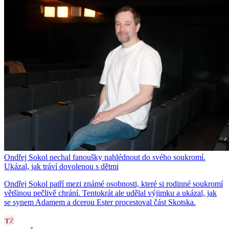
Ondřej Sokol nechal fanoušky nahlédnout do svého soukromí.
Ukázal, jak tráví dovolenou s dětmi
Ondřej Sokol patří mezi známé osobnosti, které si rodinné soukromí
většinou pečlivě chrání. Tentokrát ale udělal výjimku a ukázal, jak
se synem Adamem a dcerou Ester procestoval část Skotska.