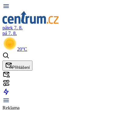
pátek 7. 8.
pá 7. 8.
20°C
Přihlášení
Reklama