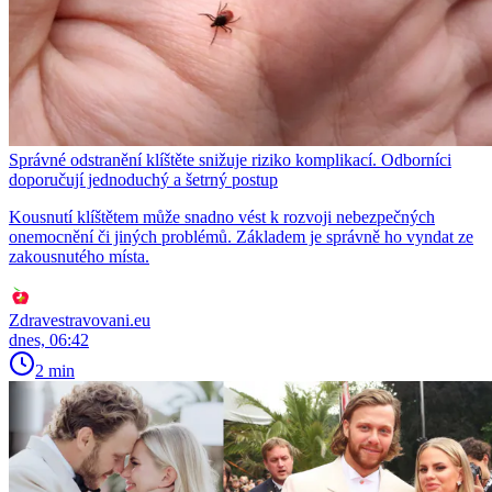
Správné odstranění klíštěte snižuje riziko komplikací. Odborníci
doporučují jednoduchý a šetrný postup
Kousnutí klíštětem může snadno vést k rozvoji nebezpečných
onemocnění či jiných problémů. Základem je správně ho vyndat ze
zakousnutého místa.
Zdravestravovani.eu
dnes, 06:42
2 min