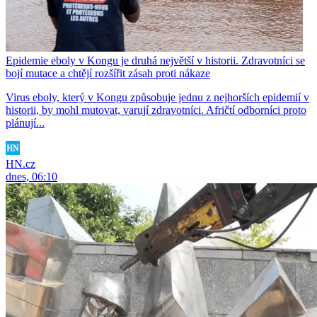
Epidemie eboly v Kongu je druhá největší v historii. Zdravotníci se
bojí mutace a chtějí rozšířit zásah proti nákaze
Virus eboly, který v Kongu způsobuje jednu z nejhorších epidemií v
historii, by mohl mutovat, varují zdravotníci. Afričtí odborníci proto
plánují...
HN.cz
dnes, 06:10