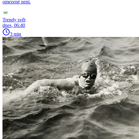
omezené není.
Trendy svět
dnes, 06:40
3 min