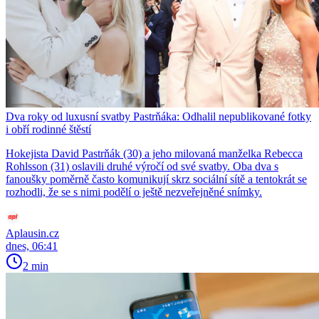
Dva roky od luxusní svatby Pastrňáka: Odhalil nepublikované fotky
i obří rodinné štěstí
Hokejista David Pastrňák (30) a jeho milovaná manželka Rebecca
Rohlsson (31) oslavili druhé výročí od své svatby. Oba dva s
fanoušky poměrně často komunikují skrz sociální sítě a tentokrát se
rozhodli, že se s nimi podělí o ještě nezveřejněné snímky.
Aplausin.cz
dnes, 06:41
2 min