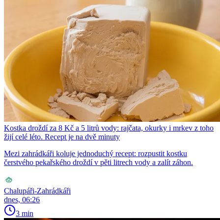
Kostka droždí za 8 Kč a 5 litrů vody: rajčata, okurky i mrkev z toho
žijí celé léto. Recept je na dvě minuty
Mezi zahrádkáři koluje jednoduchý recept: rozpustit kostku
čerstvého pekařského droždí v pěti litrech vody a zalít záhon.
Chalupáři-Zahrádkáři
dnes, 06:26
3 min