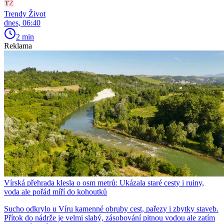
Trendy Život
dnes, 06:40
2 min
Reklama
Vírská přehrada klesla o osm metrů: Ukázala staré cesty i ruiny,
voda ale pořád míří do kohoutků
Sucho odkrylo u Víru kamenné obruby cest, pařezy i zbytky staveb.
Přítok do nádrže je velmi slabý, zásobování pitnou vodou ale zatím