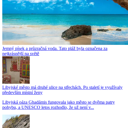
Jemný písek a průzračná voda. Tato pláž byla označena za
nejkrásnější na světě
Libyjské město má druhé ulice na střechách. Po staletí je využívaly
především místní ženy
Libyjská oáza Ghadámis fungovala jako město se dvěma patry
pohybu, a UNESCO letos rozhodlo, že už není v...