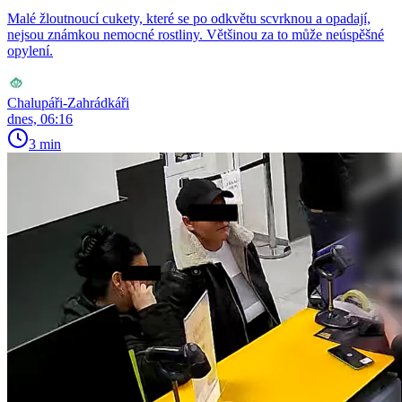
Malé žloutnoucí cukety, které se po odkvětu scvrknou a opadají,
nejsou známkou nemocné rostliny. Většinou za to může neúspěšné
opylení.
Chalupáři-Zahrádkáři
dnes, 06:16
3 min