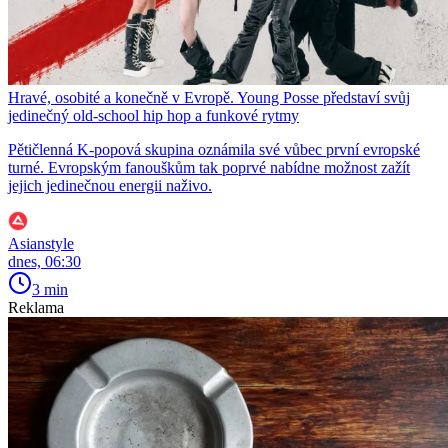
Hravé, osobité a konečně v Evropě. Young Posse představí svůj
jedinečný old-school hip hop a funkové rytmy
Pětičlenná K-popová skupina oznámila své vůbec první evropské
turné. Evropským fanouškům tak poprvé nabídne možnost zažít
jejich jedinečnou energii naživo.
Asianstyle
dnes, 06:30
3 min
Reklama