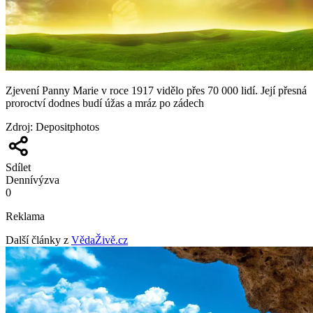
Zjevení Panny Marie v roce 1917 vidělo přes 70 000 lidí. Její přesná
proroctví dodnes budí úžas a mráz po zádech
Zdroj
:
Depositphotos
Sdílet
Denní
výzva
0
Reklama
Další články z
VědaŽivě.cz