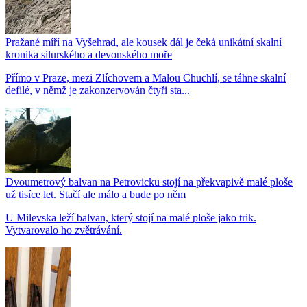
Pražané míří na Vyšehrad, ale kousek dál je čeká unikátní skalní
kronika silurského a devonského moře
Přímo v Praze, mezi Zlíchovem a Malou Chuchlí, se táhne skalní
defilé, v němž je zakonzervován čtyři sta...
Dvoumetrový balvan na Petrovicku stojí na překvapivě malé ploše
už tisíce let. Stačí ale málo a bude po něm
U Milevska leží balvan, který stojí na malé ploše jako trik.
Vytvarovalo ho zvětrávání.