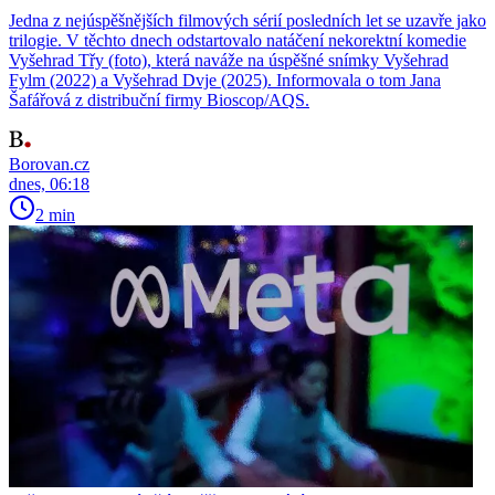
Jedna z nejúspěšnějších filmových sérií posledních let se uzavře jako
trilogie. V těchto dnech odstartovalo natáčení nekorektní komedie
Vyšehrad Třy (foto), která naváže na úspěšné snímky Vyšehrad
Fylm (2022) a Vyšehrad Dvje (2025). Informovala o tom Jana
Šafářová z distribuční firmy Bioscop/AQS.
Borovan.cz
dnes, 06:18
2 min