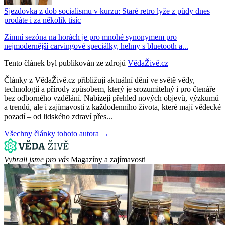
Sjezdovka z dob socialismu v kurzu: Staré retro lyže z půdy dnes
prodáte i za několik tisíc
Zimní sezóna na horách je pro mnohé synonymem pro
nejmodernější carvingové speciálky, helmy s bluetooth a...
Tento článek byl publikován ze zdrojů
VědaŽivě.cz
Články z VědaŽivě.cz přibližují aktuální dění ve světě vědy,
technologií a přírody způsobem, který je srozumitelný i pro čtenáře
bez odborného vzdělání. Nabízejí přehled nových objevů, výzkumů
a trendů, ale i zajímavosti z každodenního života, které mají vědecké
pozadí – od lidského zdraví přes...
Všechny články tohoto autora →
Vybrali jsme pro vás
Magazíny a zajímavosti