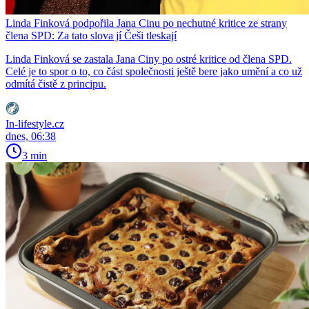
Linda Finková podpořila Jana Cinu po nechutné kritice ze strany
člena SPD: Za tato slova jí Češi tleskají
Linda Finková se zastala Jana Ciny po ostré kritice od člena SPD.
Celé je to spor o to, co část společnosti ještě bere jako umění a co už
odmítá čistě z principu.
In-lifestyle.cz
dnes, 06:38
3 min