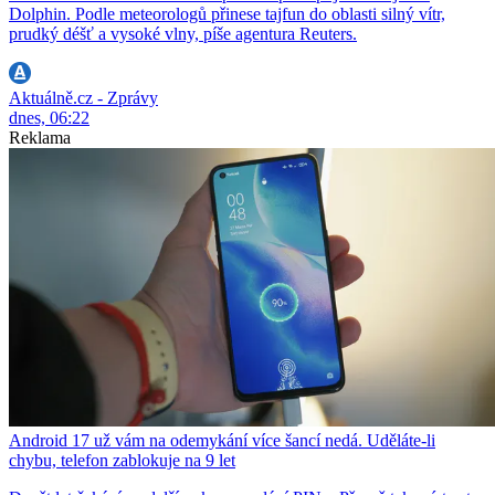
Dolphin. Podle meteorologů přinese tajfun do oblasti silný vítr,
prudký déšť a vysoké vlny, píše agentura Reuters.
Aktuálně.cz - Zprávy
dnes, 06:22
Reklama
Android 17 už vám na odemykání více šancí nedá. Uděláte-li
chybu, telefon zablokuje na 9 let