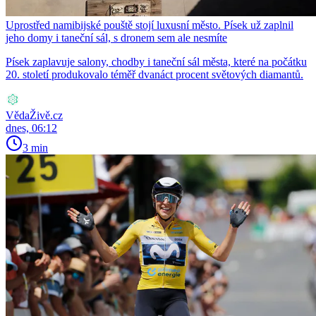
Uprostřed namibijské pouště stojí luxusní město. Písek už zaplnil
jeho domy i taneční sál, s dronem sem ale nesmíte
Písek zaplavuje salony, chodby i taneční sál města, které na počátku
20. století produkovalo téměř dvanáct procent světových diamantů.
VědaŽivě.cz
dnes, 06:12
3 min