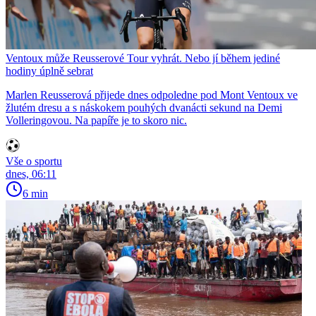
Ventoux může Reusserové Tour vyhrát. Nebo jí během jediné
hodiny úplně sebrat
Marlen Reusserová přijede dnes odpoledne pod Mont Ventoux ve
žlutém dresu a s náskokem pouhých dvanácti sekund na Demi
Volleringovou. Na papíře je to skoro nic.
Vše o sportu
dnes, 06:11
6 min