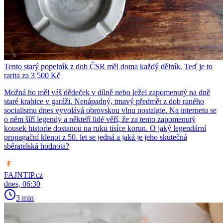
Tento starý popelník z dob ČSR měl doma každý dělník. Teď je to
rarita za 3 500 Kč
Možná ho měl váš dědeček v dílně nebo ležel zapomenutý na dně
staré krabice v garáži. Nenápadný, tmavý předmět z dob raného
socialismu dnes vyvolává obrovskou vlnu nostalgie. Na internetu se
o něm šíří legendy a někteří lidé věří, že za tento zapomenutý
kousek historie dostanou na ruku tisíce korun. O jaký legendární
propagační klenot z 50. let se jedná a jaká je jeho skutečná
sběratelská hodnota?
FAJNTIP.cz
dnes, 06:30
3 min