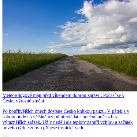
Meteorologové mají před víkendem dobrou zprávu: Počasí se v
Česku výrazně změní
Po bouřlivějších dnech dostane Česko krátkou pauzu. V pátek a v
sobotu bude na většině území převládat slunečné počasí bez
výraznějších srážek. Už v neděli ale teploty zamíří vzhůru a začátek
nového týdne znovu přinese tropická vedra.