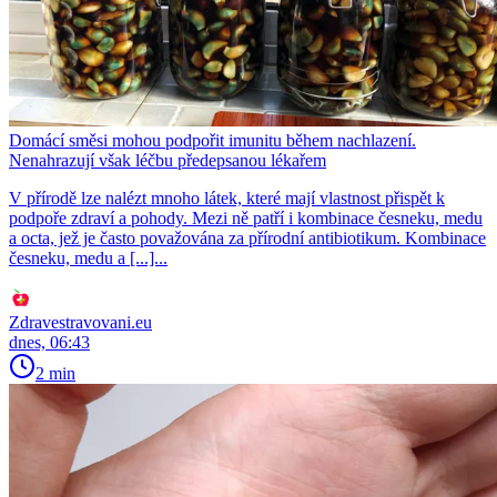
Domácí směsi mohou podpořit imunitu během nachlazení.
Nenahrazují však léčbu předepsanou lékařem
V přírodě lze nalézt mnoho látek, které mají vlastnost přispět k
podpoře zdraví a pohody. Mezi ně patří i kombinace česneku, medu
a octa, jež je často považována za přírodní antibiotikum. Kombinace
česneku, medu a [...]...
Zdravestravovani.eu
dnes, 06:43
2 min