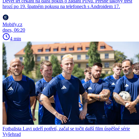
Devět let čekání na další pokus o zadání PINu. Přesně takový trest
hrozí po 19. špatném pokusu na telefonech s Androidem 17.
Mobify.cz
dnes, 06:20
4 min
Fotbalista Lavi udeří potřetí, začal se točit další film úspěšné série
Vyšehrad