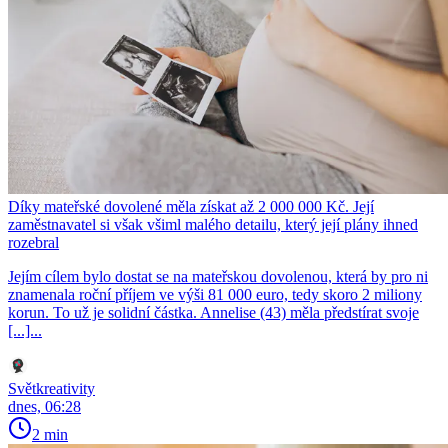
Díky mateřské dovolené měla získat až 2 000 000 Kč. Její
zaměstnavatel si však všiml malého detailu, který její plány ihned
rozebral
Jejím cílem bylo dostat se na mateřskou dovolenou, která by pro ni
znamenala roční příjem ve výši 81 000 euro, tedy skoro 2 miliony
korun. To už je solidní částka. Annelise (43) měla předstírat svoje
[...]...
Světkreativity
dnes, 06:28
2 min