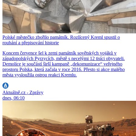
Polské městečko zbořilo památník. Rozlícený Kreml spustil o
rouhání a přepisování historie
Koncem července šel k zemi památník sovětských vojáků v
západopolských Pyrzycích, městě s necelými 12 tisíci obyvateli.
Demolice je součástí širší kampaně „dekomunizace“ veřejného
prostoru Polska, která začala v roce 2016. Přesto si akce malého
města vysloužila ostrou reakci Kremlu.
Aktuálně.cz - Zprávy
dnes, 06:10