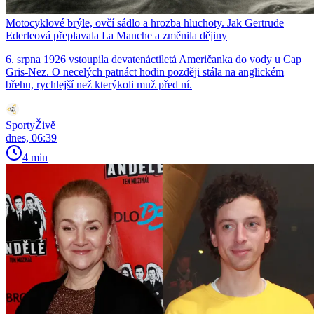
Motocyklové brýle, ovčí sádlo a hrozba hluchoty. Jak Gertrude
Ederleová přeplavala La Manche a změnila dějiny
6. srpna 1926 vstoupila devatenáctiletá Američanka do vody u Cap
Gris-Nez. O necelých patnáct hodin později stála na anglickém
břehu, rychlejší než kterýkoli muž před ní.
SportyŽivě
dnes, 06:39
4 min