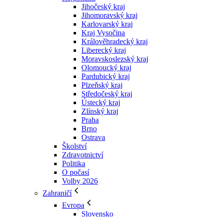
Jihočeský kraj
Jihomoravský kraj
Karlovarský kraj
Kraj Vysočina
Králověhradecký kraj
Liberecký kraj
Moravskoslezský kraj
Olomoucký kraj
Pardubický kraj
Plzeňský kraj
Středočeský kraj
Ústecký kraj
Zlínský kraj
Praha
Brno
Ostrava
Školství
Zdravotnictví
Politika
O počasí
Volby 2026
Zahraničí
Evropa
Slovensko