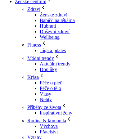
Ženské centrum
Zdraví
Ženské zdraví
Babiččina lékárna
Hubnutí
Duševní zdraví
Wellbeing
Fitness
Jóga a pilates
Módní trendy
Aktuální trendy
Doplňky
Krása
Péče o pleť
Péče o tělo
Vlasy
Nehty
Příběhy ze života
Inspirativní ženy
Rodina & komunita
Výchova
Přátelství
Vztahy