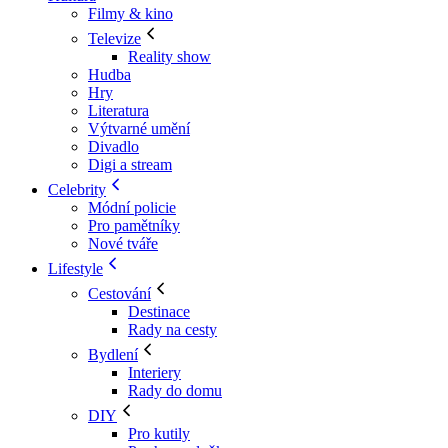
Filmy & kino
Televize
Reality show
Hudba
Hry
Literatura
Výtvarné umění
Divadlo
Digi a stream
Celebrity
Módní policie
Pro pamětníky
Nové tváře
Lifestyle
Cestování
Destinace
Rady na cesty
Bydlení
Interiery
Rady do domu
DIY
Pro kutily