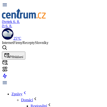
čtvrtek 6. 8.
čt 6. 8.
25°C
Internet
Firmy
Recepty
Slovníky
Přihlášení
Zprávy
Domácí
Regionální