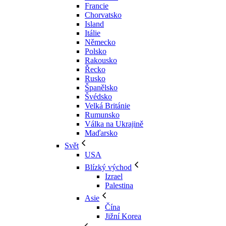
Francie
Chorvatsko
Island
Itálie
Německo
Polsko
Rakousko
Řecko
Rusko
Španělsko
Švédsko
Velká Británie
Rumunsko
Válka na Ukrajině
Maďarsko
Svět
USA
Blízký východ
Izrael
Palestina
Asie
Čína
Jižní Korea