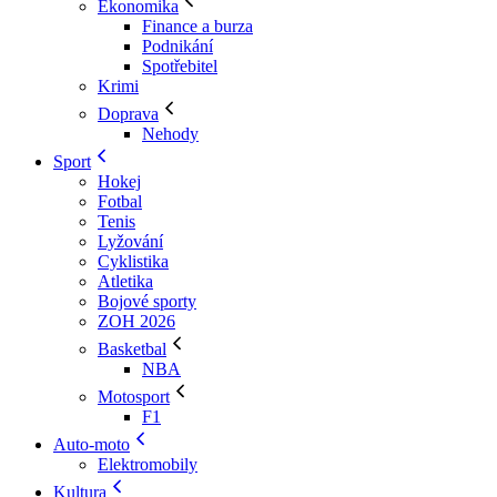
Ekonomika
Finance a burza
Podnikání
Spotřebitel
Krimi
Doprava
Nehody
Sport
Hokej
Fotbal
Tenis
Lyžování
Cyklistika
Atletika
Bojové sporty
ZOH 2026
Basketbal
NBA
Motosport
F1
Auto-moto
Elektromobily
Kultura