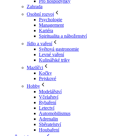
Pro hospodyňky
Zahrada
Osobní rozvoj
Psychologie
Management
Kariéra
Spiritualita a náboženství
Jídlo a vaření
Světová gastronomie
Levné vaření
Kulinářské triky
Mazlíčci
Kočky
Pejskové
Hobby
Modelářství
Včelařství
Rybaření
Letectví
Automobilismus
Adrenalin
Sběratelství
Houbaření