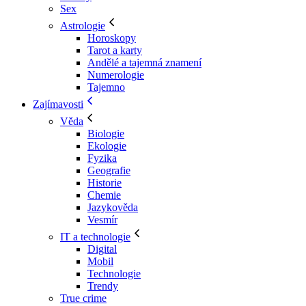
Sex
Astrologie
Horoskopy
Tarot a karty
Andělé a tajemná znamení
Numerologie
Tajemno
Zajímavosti
Věda
Biologie
Ekologie
Fyzika
Geografie
Historie
Chemie
Jazykověda
Vesmír
IT a technologie
Digital
Mobil
Technologie
Trendy
True crime