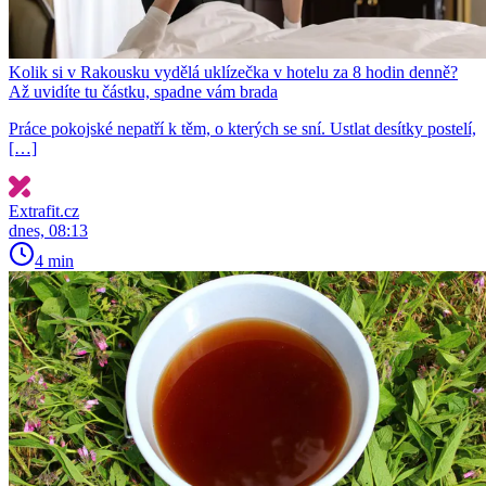
Kolik si v Rakousku vydělá uklízečka v hotelu za 8 hodin denně?
Až uvidíte tu částku, spadne vám brada
Práce pokojské nepatří k těm, o kterých se sní. Ustlat desítky postelí,
[…]
Extrafit.cz
dnes, 08:13
4 min