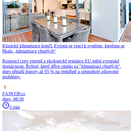
Klasické klimatizace končí. Evropa se vrací k systému, kterému se
říkalo „klimatizace chudých“
Rostoucí ceny energií a ekologické regulace EU mění evropské
domácnosti. Řešení, které dříve platilo za "klimatizaci chudých",
dnes přináší úspory až 95 % na elektřině a odstraňuje zdravotní
problémy.
FAJNTIP.cz
dnes, 08:30
3 min