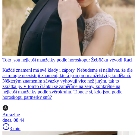
Toto jsou nejlepší manželky podle horoskopu: Žebříčku vévodí Raci
Každé znamení má své klady i zápory. Nebudeme si nalhávat, že dle
astrologie neexistují znamení, která jsou pro manželství jako dělaná.
Některým znamením závazky vyhovují více než jiným, tak to
zkrátka je. V tomto článku se zaměříme na ženy, konkrétně na
nejlepší manželky podle zvěrokruhu. Tipnete si, kdo jsou podle
horoskopu partnerky snů?
Aurazine
dnes, 08:44
3 min