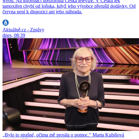
webu. Na informaci upozornila Česká televize. V Česku lék
tamoxifen chybí od loňska, když jeho výrobce přerušil dodávky. Od
června není k dispozici ani jeho náhrada.
Aktuálně.cz - Zprávy
dnes, 08:39
„Bylo to strašné, očima mě prosila o pomoc." Marta Kubišová