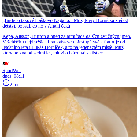
„Bude to takové Haškovo Nagano." Muž, který Horníčka zná od
dětství, popsal, co ho v Anglii čeká
Kepa, Alisson, Buffon a hned za nimi řada dalších zvučných jmen.
V žebříčku nejdražších brankářských přestupů světa figuruje od
letošního léta i Lukáš Horníček, a to na jedenáctém místě. Muž,
který ho zná od sedmi let, mluví o bláznivé statistice.
SportWin
dnes, 08:11
2 min