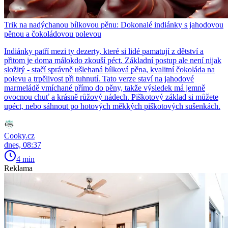
Trik na nadýchanou bílkovou pěnu: Dokonalé indiánky s jahodovou
pěnou a čokoládovou polevou
Indiánky patří mezi ty dezerty, které si lidé pamatují z dětství a
přitom je doma málokdo zkouší péct. Základní postup ale není nijak
složitý - stačí správně ušlehaná bílková pěna, kvalitní čokoláda na
polevu a trpělivost při tuhnutí. Tato verze staví na jahodové
marmeládě vmíchané přímo do pěny, takže výsledek má jemně
ovocnou chuť a krásně růžový nádech. Piškotový základ si můžete
upéct, nebo sáhnout po hotových měkkých piškotových sušenkách.
Cooky.cz
dnes, 08:37
4 min
Reklama