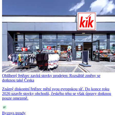
Oblíbený řetězec zavírá stovky prodejen: Rozsáhlé změny se
dotknou také Česka
Známý diskontní řetězec mění svou evropskou síť. Do konce roku
2026 uzavře stovky obchodů, českého trhu se však úpravy dotknou
pouze omezeně.
Byznys trendy