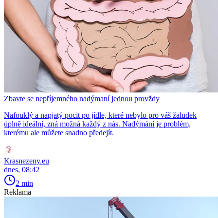
Zbavte se nepříjemného nadýmaní jednou provždy
Nafouklý a napjatý pocit po jídle, které nebylo pro váš žaludek
úplně ideální, zná možná každý z nás. Nadýmání je problém,
kterému ale můžete snadno předejít.
Krasnezeny.eu
dnes, 08:42
2 min
Reklama