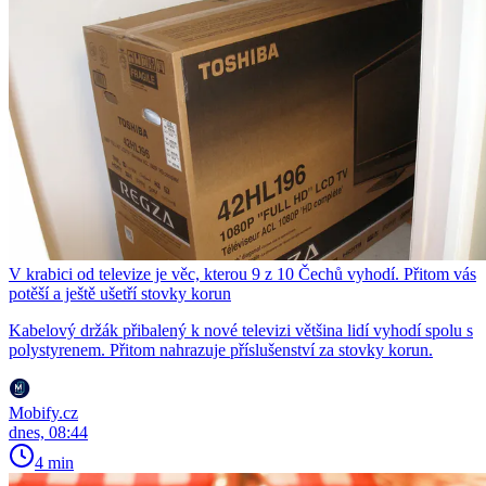
V krabici od televize je věc, kterou 9 z 10 Čechů vyhodí. Přitom vás
potěší a ještě ušetří stovky korun
Kabelový držák přibalený k nové televizi většina lidí vyhodí spolu s
polystyrenem. Přitom nahrazuje příslušenství za stovky korun.
Mobify.cz
dnes, 08:44
4 min