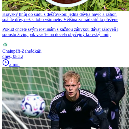
Kravský hnůj do sudu s dešťovkou: jedna dávka navíc a záhon
spálíte dřív, než si toho všimnete. Většina zahrádkářů to přežene
Pokud chcete svým rostlinám s každou zálivkou dávat zároveň i
spoustu živin, pak vsaďte na docela obyčejný kravský hnůj.
Chalupáři-Zahrádkáři
dnes, 08:12
2 min