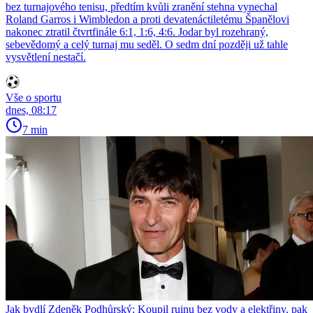
bez turnajového tenisu, předtím kvůli zranění stehna vynechal
Roland Garros i Wimbledon a proti devatenáctiletému Španělovi
nakonec ztratil čtvrtfinále 6:1, 1:6, 4:6. Jodar byl rozehraný,
sebevědomý a celý turnaj mu seděl. O sedm dní později už tahle
vysvětlení nestačí.
Vše o sportu
dnes, 08:17
7 min
Jak bydlí Zdeněk Podhůrský: Koupil ruinu bez vody a elektřiny, pak