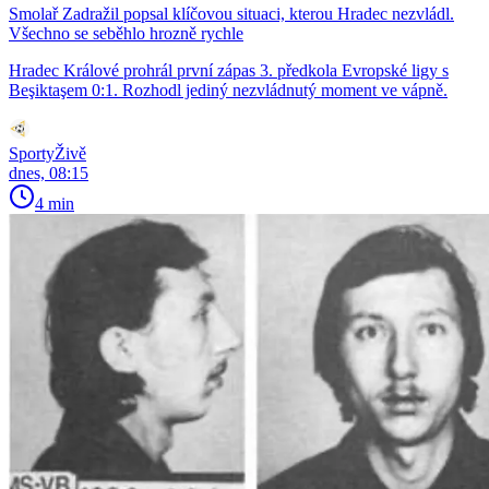
Smolař Zadražil popsal klíčovou situaci, kterou Hradec nezvládl.
Všechno se seběhlo hrozně rychle
Hradec Králové prohrál první zápas 3. předkola Evropské ligy s
Beşiktaşem 0:1. Rozhodl jediný nezvládnutý moment ve vápně.
SportyŽivě
dnes, 08:15
4 min