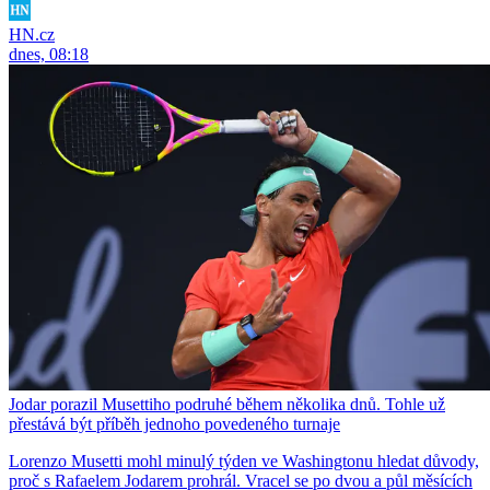
HN.cz
dnes, 08:18
Jodar porazil Musettiho podruhé během několika dnů. Tohle už
přestává být příběh jednoho povedeného turnaje
Lorenzo Musetti mohl minulý týden ve Washingtonu hledat důvody,
proč s Rafaelem Jodarem prohrál. Vracel se po dvou a půl měsících