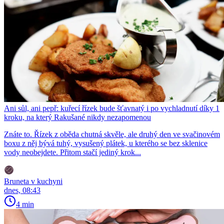
Ani sůl, ani pepř: kuřecí řízek bude šťavnatý i po vychladnutí díky 1
kroku, na který Rakušané nikdy nezapomenou
Znáte to. Řízek z oběda chutná skvěle, ale druhý den ve svačinovém
boxu z něj bývá tuhý, vysušený plátek, u kterého se bez sklenice
vody neobejdete. Přitom stačí jediný krok...
Bruneta v kuchyni
dnes, 08:43
4 min