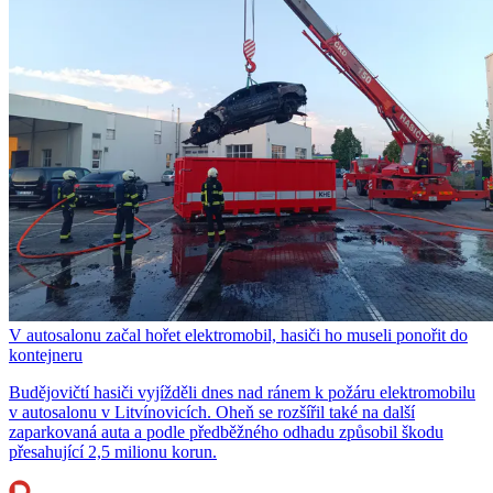
V autosalonu začal hořet elektromobil, hasiči ho museli ponořit do
kontejneru
Budějovičtí hasiči vyjížděli dnes nad ránem k požáru elektromobilu
v autosalonu v Litvínovicích. Oheň se rozšířil také na další
zaparkovaná auta a podle předběžného odhadu způsobil škodu
přesahující 2,5 milionu korun.