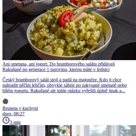
Ani smetana, ani jogurt. Do bramborového salátu přidávají
Rakušané po generace 1 surovinu, kterou máte v lednici
Český bramborový salát stojí a padá na majonéze. Kdo ji chce
nahradit něčím lehčím, obvykle sáhne po zakysané smetaně nebo
bílém jogurtu. Rakušané ale tuhle otázku vyřešili úplně jinak a...
Bruneta v kuchyni
dnes, 08:27
3 min