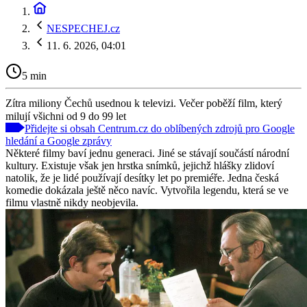
NESPECHEJ.cz
11. 6. 2026, 04:01
5 min
Zítra miliony Čechů usednou k televizi. Večer poběží film, který
milují všichni od 9 do 99 let
Přidejte si obsah Centrum.cz do oblíbených zdrojů pro Google
hledání a Google zprávy
Některé filmy baví jednu generaci. Jiné se stávají součástí národní
kultury. Existuje však jen hrstka snímků, jejichž hlášky zlidoví
natolik, že je lidé používají desítky let po premiéře. Jedna česká
komedie dokázala ještě něco navíc. Vytvořila legendu, která se ve
filmu vlastně nikdy neobjevila.