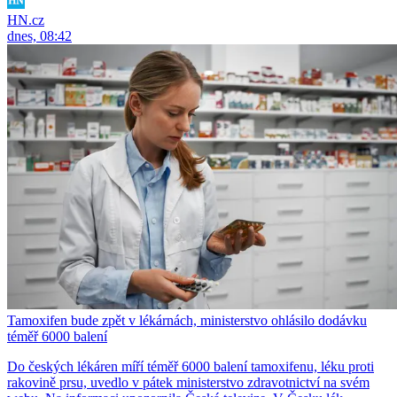
HN.cz
dnes, 08:42
Tamoxifen bude zpět v lékárnách, ministerstvo ohlásilo dodávku
téměř 6000 balení
Do českých lékáren míří téměř 6000 balení tamoxifenu, léku proti
rakovině prsu, uvedlo v pátek ministerstvo zdravotnictví na svém