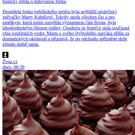
tragicky přišla o milovanou fenku
Desetiletá fenka jorkšírského teriéra byla nejbližší společnicí
zpěvačky Marty Kubišové. Trávily spolu všechen čas a pro
umělkyni, která psům zasvětila významnou část života, byla
plnohodnotným členem rodiny. Osudnou se fenečce stala současná
vlna extrémních veder. Marta o svého čtyřnohého parťáka přišla za
dramatických okolností a přiznává, že po odchodu spřízněné duše
zůstala úplně sama.
Žena.cz
dnes, 08:39