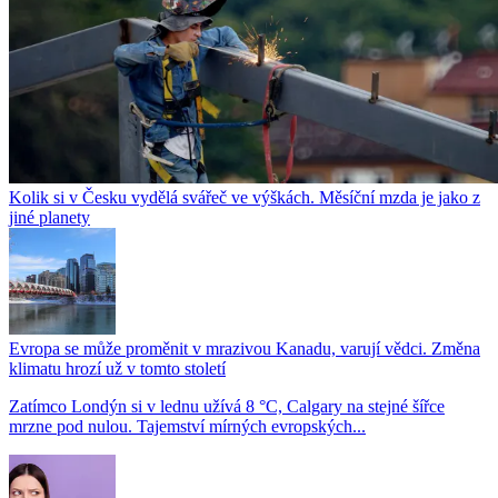
Kolik si v Česku vydělá svářeč ve výškách. Měsíční mzda je jako z
jiné planety
Evropa se může proměnit v mrazivou Kanadu, varují vědci. Změna
klimatu hrozí už v tomto století
Zatímco Londýn si v lednu užívá 8 °C, Calgary na stejné šířce
mrzne pod nulou. Tajemství mírných evropských...