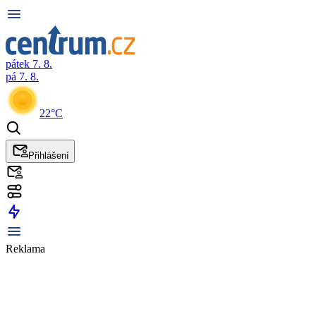
pátek 7. 8.
pá 7. 8.
22°C
Přihlášení
Reklama