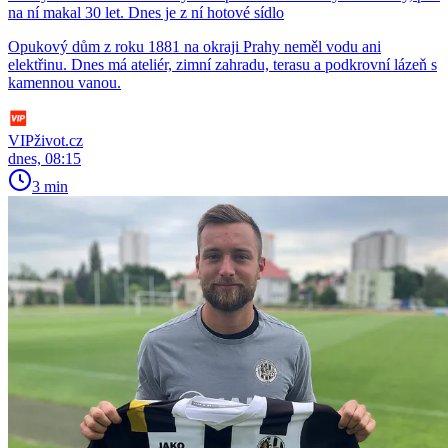
na ní makal 30 let. Dnes je z ní hotové sídlo
Opukový dům z roku 1881 na okraji Prahy neměl vodu ani
elektřinu. Dnes má ateliér, zimní zahradu, terasu a podkrovní lázeň s
kamennou vanou.
VIPživot.cz
dnes, 08:15
3 min