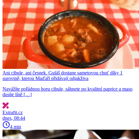
Ani cibule, ani česnek. Guláš dostane sametovou chuť díky 1
surovině, kterou Maďaři přidávají odjakživa
Navážíte pořádnou horu cibule, sáhnete po kvalitní paprice a maso
dusíte líně […]
Extrafit.cz
dnes, 08:44
4 min