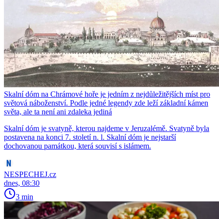
Skalní dóm na Chrámové hoře je jedním z nejdůležitějších míst pro
světová náboženství. Podle jedné legendy zde leží základní kámen
světa, ale ta není ani zdaleka jediná
Skalní dóm je svatyně, kterou najdeme v Jeruzalémě. Svatyně byla
postavena na konci 7. století n. l. Skalní dóm je nejstarší
dochovanou památkou, která souvisí s islámem.
NESPECHEJ.cz
dnes, 08:30
3 min