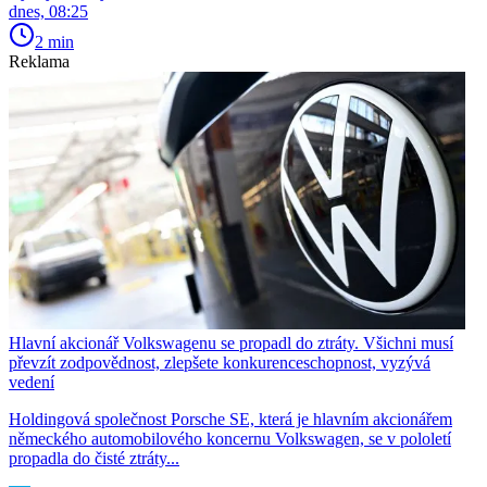
dnes, 08:25
2 min
Reklama
Hlavní akcionář Volkswagenu se propadl do ztráty. Všichni musí
převzít zodpovědnost, zlepšete konkurenceschopnost, vyzývá
vedení
Holdingová společnost Porsche SE, která je hlavním akcionářem
německého automobilového koncernu Volkswagen, se v pololetí
propadla do čisté ztráty...