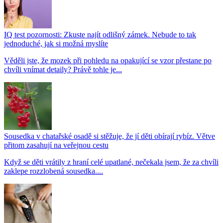
IQ test pozornosti: Zkuste najít odlišný zámek. Nebude to tak
jednoduché, jak si možná myslíte
Věděli jste, že mozek při pohledu na opakující se vzor přestane po
chvíli vnímat detaily? Právě tohle je...
Sousedka v chatařské osadě si stěžuje, že jí děti obírají rybíz. Větve
přitom zasahují na veřejnou cestu
Když se děti vrátily z hraní celé upatlané, nečekala jsem, že za chvíli
zaklepe rozzlobená sousedka....