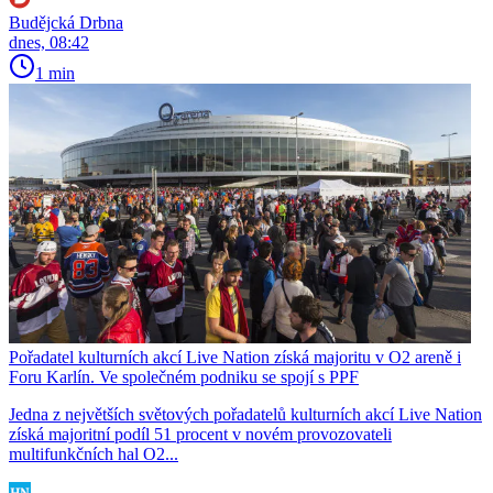
Budějcká Drbna
dnes, 08:42
1 min
Pořadatel kulturních akcí Live Nation získá majoritu v O2 areně i
Foru Karlín. Ve společném podniku se spojí s PPF
Jedna z největších světových pořadatelů kulturních akcí Live Nation
získá majoritní podíl 51 procent v novém provozovateli
multifunkčních hal O2...