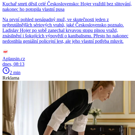
Kuchař smrti děsil celé Československo: Hojer vraždil bez slitování,
nakonec ho potopila vlastní pusa
Na první pohled nenápadný muž, ve skutečnosti jeden z
nejbrutálnějších sériových vrahů, jaké Československo poznalo.
Ladislav Hojer po sobě zanechal krvavou stopu plnou vražd,
znásilnění i šokujících výpovědí o kanibalismu. Přesto ho nakonec
nedostihla geniální policejní lest, ale jeho vlastní potřeba mluvit.
Aplausin.cz
dnes, 08:13
2 min
Reklama