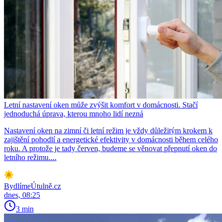
Letní nastavení oken může zvýšit komfort v domácnosti. Stačí
jednoduchá úprava, kterou mnoho lidí nezná
Nastavení oken na zimní či letní režim je vždy důležitým krokem k
zajištění pohodlí a energetické efektivity v domácnosti během celého
roku. A protože je tady červen, budeme se věnovat přepnutí oken do
letního režimu....
BydlímeÚtulně.cz
dnes, 08:25
3 min