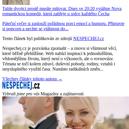
Tuhle dvojici prostě musíte milovat. Dnes ve 20:20 vytáhne Nova
romantickou komedii, která zahřeje u srdce každého Čecha
Páteční večer si zaslouží pořádnou porci emocí a humoru. Připravte
si popcorn a nechte se vtáhnout do...
Tento článek byl publikován ze zdrojů
NESPECHEJ.cz
Nespechej.cz je pozvánka zpomalit – a znovu si všimnout věcí,
které běžně přehlížíme. Web nabízí inspiraci k jednoduššímu,
vědomějšímu životu, který není o výkonech, ale o rovnováze.
Témata se točí kolem zdraví, duševní pohody, rodiny, vztahů i
smysluplného využití času. Namísto radikálních změn...
Všechny články tohoto autora →
Vybrali jsme pro vás
Magazíny a zajímavosti