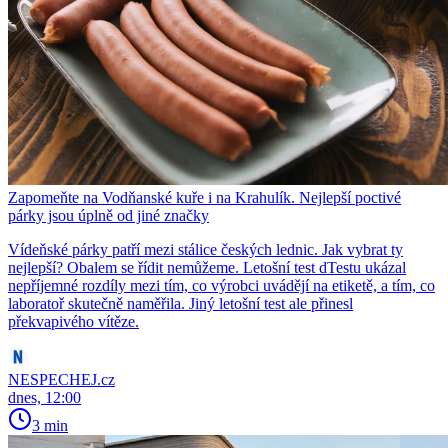
Zapomeňte na Vodňanské kuře i na Krahulík. Nejlepší poctivé
párky jsou úplně od jiné značky
Vídeňské párky patří mezi stálice českých lednic. Jak vybrat ty
nejlepší? Obalem se řídit nemůžeme. Letošní test dTestu ukázal
nepříjemné rozdíly mezi tím, co výrobci uvádějí na etiketě, a tím, co
laboratoř skutečně naměřila. Jiný letošní test ale přinesl
překvapivého vítěze.
NESPECHEJ.cz
dnes, 12:00
3 min