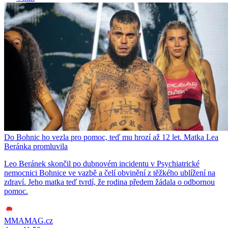
Do Bohnic ho vezla pro pomoc, teď mu hrozí až 12 let. Matka Lea
Beránka promluvila
Leo Beránek skončil po dubnovém incidentu v Psychiatrické
nemocnici Bohnice ve vazbě a čelí obvinění z těžkého ublížení na
zdraví. Jeho matka teď tvrdí, že rodina předem žádala o odbornou
pomoc.
MMAMAG.cz