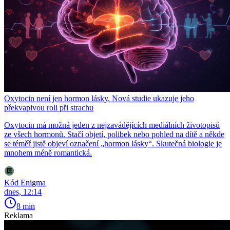
Oxytocin není jen hormon lásky. Nová studie ukazuje jeho
překvapivou roli při strachu
Oxytocin má možná jeden z nejzavádějících mediálních životopisů
ze všech hormonů. Stačí objetí, polibek nebo pohled na dítě a někde
se téměř jistě objeví označení „hormon lásky“. Skutečná biologie je
mnohem méně romantická.
Kód Enigma
dnes, 12:14
8 min
Reklama