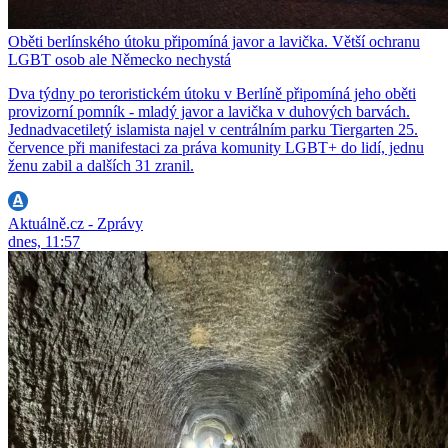
Oběti berlínského útoku připomíná javor a lavička. Větší ochranu
LGBT osob ale Německo nechystá
Dva týdny po teroristickém útoku v Berlíně připomíná jeho oběti
provizorní pomník - mladý javor a lavička v duhových barvách.
Jednadvacetiletý islamista najel v centrálním parku Tiergarten 25.
července při manifestaci za práva komunity LGBT+ do lidí, jednu
ženu zabil a dalších 31 zranil.
Aktuálně.cz - Zprávy
dnes, 11:57