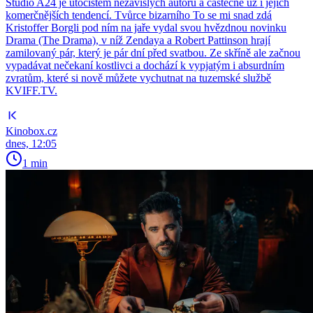
Studio A24 je útočištěm nezávislých autorů a částečně už i jejich
komerčnějších tendencí. Tvůrce bizarního To se mi snad zdá
Kristoffer Borgli pod ním na jaře vydal svou hvězdnou novinku
Drama (The Drama), v níž Zendaya a Robert Pattinson hrají
zamilovaný pár, který je pár dní před svatbou. Ze skříně ale začnou
vypadávat nečekaní kostlivci a dochází k vypjatým i absurdním
zvratům, které si nově můžete vychutnat na tuzemské službě
KVIFF.TV.
Kinobox.cz
dnes, 12:05
1 min