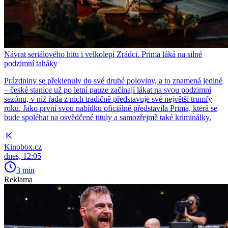
Návrat seriálového hitu i velkolepí Zrádci. Prima láká na silné
podzimní taháky
Prázdniny se překlenuly do své druhé poloviny, a to znamená jediné
– české stanice už po letní pauze začínají lákat na svou podzimní
sezónu, v níž řada z nich tradičně představuje své největší trumfy
roku. Jako první svou nabídku oficiálně představila Prima, která se
bude spoléhat na osvědčené tituly a samozřejmě také kriminálky.
Kinobox.cz
dnes, 12:05
3 min
Reklama