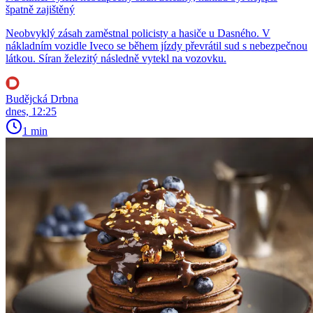
špatně zajištěný
Neobvyklý zásah zaměstnal policisty a hasiče u Dasného. V
nákladním vozidle Iveco se během jízdy převrátil sud s nebezpečnou
látkou. Síran železitý následně vytekl na vozovku.
Budějcká Drbna
dnes, 12:25
1 min