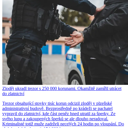
Zloděj ukradl trezor s 250 000 korunami. Okamžitě zamířil utrácet
do zlatnictví
Trezor obsahující stovky tisíc korun odcizil zloděj v plzeňské
administrativní budově. Bezprostředně po krádeži se pachatel
vypravil do zlatnictví, kde část peněz hned utratil za šperky. Ze
svého lupu a zakoupených šperků se ale dlouho neradoval.
Kriminalisté totiž muže zadrželi necelých 24 hodin po vloupání. Do