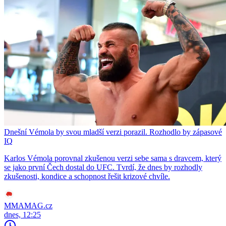
Dnešní Vémola by svou mladší verzi porazil. Rozhodlo by zápasové
IQ
Karlos Vémola porovnal zkušenou verzi sebe sama s dravcem, který
se jako první Čech dostal do UFC. Tvrdí, že dnes by rozhodly
zkušenosti, kondice a schopnost řešit krizové chvíle.
MMAMAG.cz
dnes, 12:25