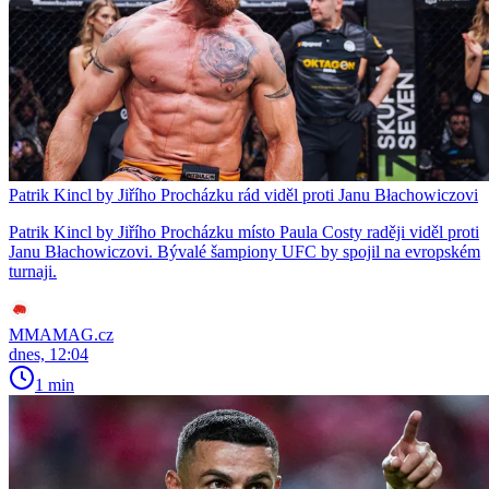
Patrik Kincl by Jiřího Procházku rád viděl proti Janu Błachowiczovi
Patrik Kincl by Jiřího Procházku místo Paula Costy raději viděl proti
Janu Błachowiczovi. Bývalé šampiony UFC by spojil na evropském
turnaji.
MMAMAG.cz
dnes, 12:04
1 min