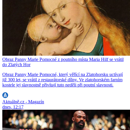
Obraz Panny Marie Pomocné z poutního místa Maria Hilf se vrátil
do Zlatých Hor
Obraz Panny Marie Pomocné, který věřící na Zlatohorsku uctívají
již 300 let, se vrátil z restaurátorské dílny. Ve zlatohorském farním
kostele jej slavnostně přivítají tuto neděli při poutní slavnosti.
Aktuálně.cz - Magazín
dnes, 12:17