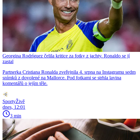
Georgina Rodríguez čelila kritice za fotky z jachty. Ronaldo se jí
zastal
Partnerka Cristiana Ronalda zveřejnila 4. srpna na Instagramu sedm
snímků z dovolené na Mallorce. Pod fotkami se strhla lavina
komentářů o jejím těle.
SportyŽivě
dnes, 12:01
3 min