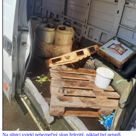
Na silnici vytekl nebezpečný síran železitý, náklad byl nejspíš