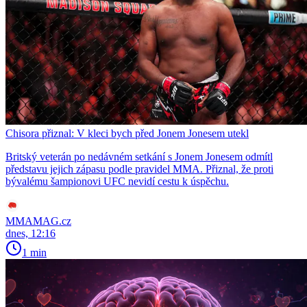
Chisora přiznal: V kleci bych před Jonem Jonesem utekl
Britský veterán po nedávném setkání s Jonem Jonesem odmítl
představu jejich zápasu podle pravidel MMA. Přiznal, že proti
bývalému šampionovi UFC nevidí cestu k úspěchu.
MMAMAG.cz
dnes, 12:16
1 min