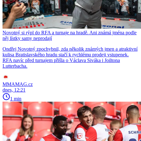
Novotný si rýpl do RFA a turnaje na hradě. Ani známá jména podle
něj lístky samy neprodají
Ondřej Novotný zpochybnil, zda několik známých jmen a atraktivní
kulisa Bratislavského hradu stačí k rychlému prodeji vstupenek.
RFA navíc před turnajem přišla o Václava Siváka i Joiltona
Lutterbacha.
MMAMAG.cz
dnes, 12:21
1 min