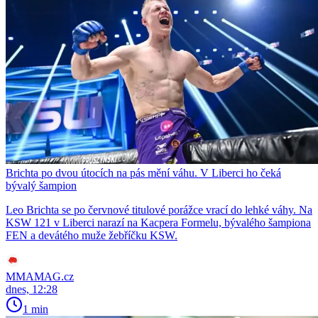
Brichta po dvou útocích na pás mění váhu. V Liberci ho čeká
bývalý šampion
Leo Brichta se po červnové titulové porážce vrací do lehké váhy. Na
KSW 121 v Liberci narazí na Kacpera Formelu, bývalého šampiona
FEN a devátého muže žebříčku KSW.
MMAMAG.cz
dnes, 12:28
1 min