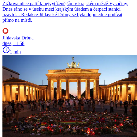
Žižkova ulice patří k nejvytíženějším v krajském městě Vysočiny.
Dnes ráno se v úseku mezi krajským úřadem a čerpací stanicí
uzavřela. Redakce Jihlavské Drbny se byla dopoledne podívat
přímo na místě.
Jihlavská Drbna
dnes, 11:58
1 min