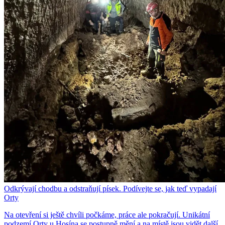
Odkrývají chodbu a odstraňují písek. Podívejte se, jak teď vypadají
Orty
Na otevření si ještě chvíli počkáme, práce ale pokračují. Unikátní
podzemí Orty u Hosína se postupně mění a na místě jsou vidět další