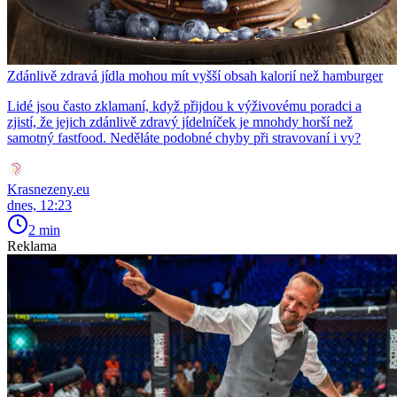
Zdánlivě zdravá jídla mohou mít vyšší obsah kalorií než hamburger
Lidé jsou často zklamaní, když přijdou k výživovému poradci a
zjistí, že jejich zdánlivě zdravý jídelníček je mnohdy horší než
samotný fastfood. Neděláte podobné chyby při stravovaní i vy?
Krasnezeny.eu
dnes, 12:23
2 min
Reklama