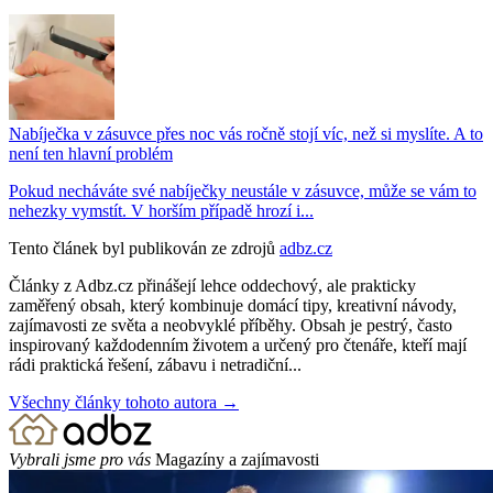
Nabíječka v zásuvce přes noc vás ročně stojí víc, než si myslíte. A to
není ten hlavní problém
Pokud necháváte své nabíječky neustále v zásuvce, může se vám to
nehezky vymstít. V horším případě hrozí i...
Tento článek byl publikován ze zdrojů
adbz.cz
Články z Adbz.cz přinášejí lehce oddechový, ale prakticky
zaměřený obsah, který kombinuje domácí tipy, kreativní návody,
zajímavosti ze světa a neobvyklé příběhy. Obsah je pestrý, často
inspirovaný každodenním životem a určený pro čtenáře, kteří mají
rádi praktická řešení, zábavu i netradiční...
Všechny články tohoto autora →
Vybrali jsme pro vás
Magazíny a zajímavosti