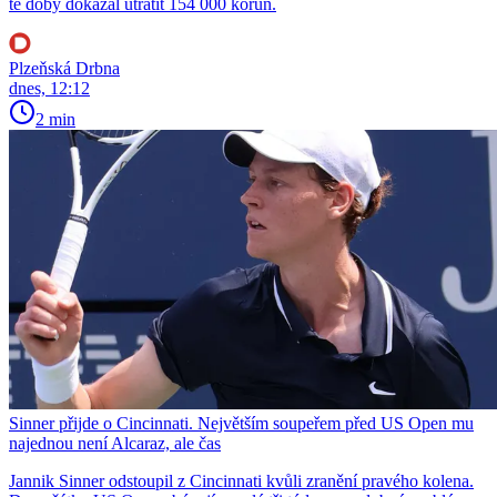
té doby dokázal utratit 154 000 korun.
Plzeňská Drbna
dnes, 12:12
2 min
Sinner přijde o Cincinnati. Největším soupeřem před US Open mu
najednou není Alcaraz, ale čas
Jannik Sinner odstoupil z Cincinnati kvůli zranění pravého kolena.