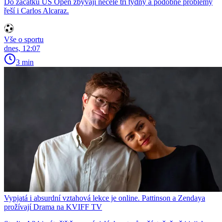
Do začátku US Open zbývají necelé tři týdny a podobné problémy
řeší i Carlos Alcaraz.
Vše o sportu
dnes, 12:07
3 min
Vypjatá i absurdní vztahová lekce je online. Pattinson a Zendaya
prožívají Drama na KVIFF TV