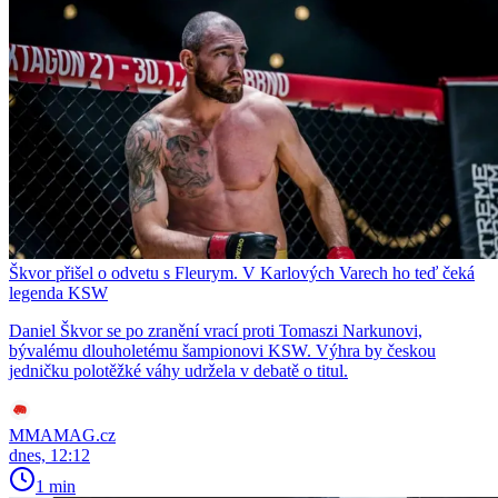
Škvor přišel o odvetu s Fleurym. V Karlových Varech ho teď čeká
legenda KSW
Daniel Škvor se po zranění vrací proti Tomaszi Narkunovi,
bývalému dlouholetému šampionovi KSW. Výhra by českou
jedničku polotěžké váhy udržela v debatě o titul.
MMAMAG.cz
dnes, 12:12
1 min