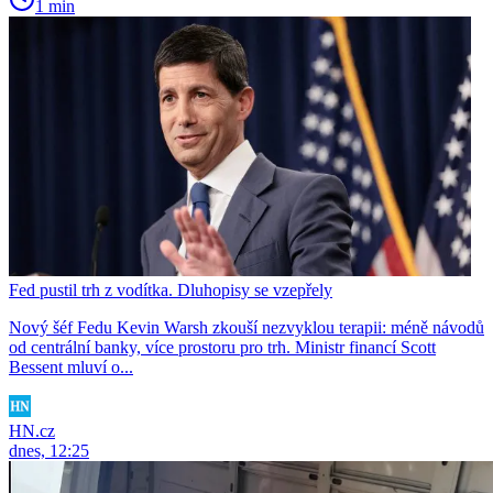
1 min
Fed pustil trh z vodítka. Dluhopisy se vzepřely
Nový šéf Fedu Kevin Warsh zkouší nezvyklou terapii: méně návodů
od centrální banky, více prostoru pro trh. Ministr financí Scott
Bessent mluví o...
HN.cz
dnes, 12:25