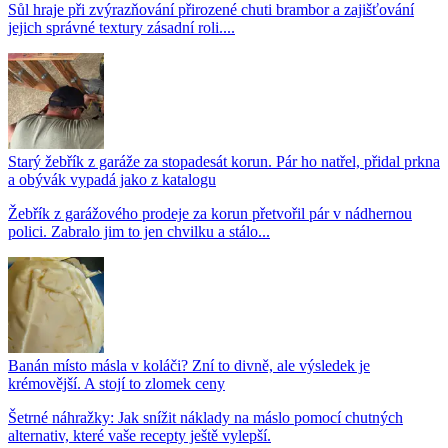
Sůl hraje při zvýrazňování přirozené chuti brambor a zajišťování
jejich správné textury zásadní roli....
Starý žebřík z garáže za stopadesát korun. Pár ho natřel, přidal prkna
a obývák vypadá jako z katalogu
Žebřík z garážového prodeje za korun přetvořil pár v nádhernou
polici. Zabralo jim to jen chvilku a stálo...
Banán místo másla v koláči? Zní to divně, ale výsledek je
krémovější. A stojí to zlomek ceny
Šetrné náhražky: Jak snížit náklady na máslo pomocí chutných
alternativ, které vaše recepty ještě vylepší.