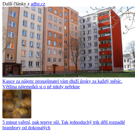
Další články z
adbz.cz
Kauce za nájem: pronajímatel vám dluží úroky za každý měsíc.
Většina nájemníků si o ně nikdy neřekne
5 minut vaření, pak teprve sůl. Tak jednoduchý trik dělí rozpadlé
brambory od dokonalých