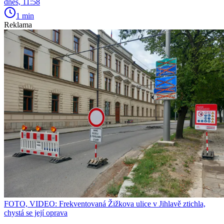
dnes, 11:58
1 min
Reklama
FOTO, VIDEO: Frekventovaná Žižkova ulice v Jihlavě ztichla,
chystá se její oprava