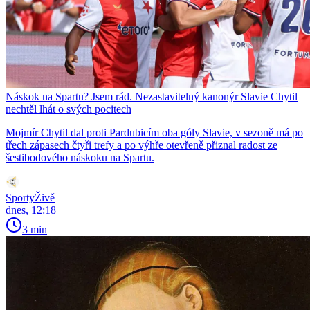
Náskok na Spartu? Jsem rád. Nezastavitelný kanonýr Slavie Chytil
nechtěl lhát o svých pocitech
Mojmír Chytil dal proti Pardubicím oba góly Slavie, v sezoně má po
třech zápasech čtyři trefy a po výhře otevřeně přiznal radost ze
šestibodového náskoku na Spartu.
SportyŽivě
dnes, 12:18
3 min