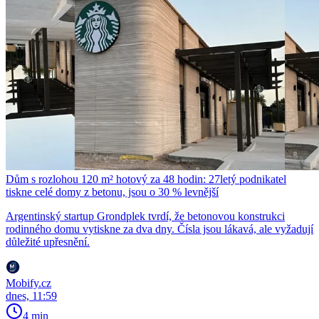
Dům s rozlohou 120 m² hotový za 48 hodin: 27letý podnikatel
tiskne celé domy z betonu, jsou o 30 % levnější
Argentinský startup Grondplek tvrdí, že betonovou konstrukci
rodinného domu vytiskne za dva dny. Čísla jsou lákavá, ale vyžadují
důležité upřesnění.
Mobify.cz
dnes, 11:59
4 min