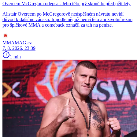
Overeem McGregora odepsal. Jeho tělo prý skončilo před pěti lety
Alistair Overeem po McGregorově neúspěšném návratu nevidí
důvod k dalšímu zápasu. Ir podle něj už nemá tělo ani životní režim
pro špičkové MMA a comeback označil za tah na peníze.
MMAMAG.cz
7. 8. 2026, 23:39
1 min