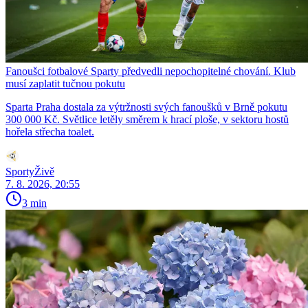
Fanoušci fotbalové Sparty předvedli nepochopitelné chování. Klub
musí zaplatit tučnou pokutu
Sparta Praha dostala za výtržnosti svých fanoušků v Brně pokutu
300 000 Kč. Světlice letěly směrem k hrací ploše, v sektoru hostů
hořela střecha toalet.
SportyŽivě
7. 8. 2026, 20:55
3 min