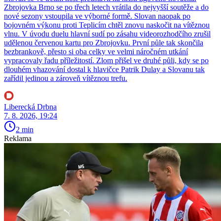
Zbrojovka Brno se po třech letech vrátila do nejvyšší soutěže a do
nové sezony vstoupila ve výborné formě. Slovan naopak po
bojovném výkonu proti Teplicím chtěl znovu naskočit na vítěznou
vlnu. V úvodu duelu hlavní sudí po zásahu videorozhodčího zrušil
udělenou červenou kartu pro Zbrojovku. První půle tak skončila
bezbrankově, přesto si oba celky ve velmi náročném utkání
vypracovaly řadu příležitostí. Zlom přišel ve druhé půli, kdy se po
dlouhém vhazování dostal k hlavičce Patrik Dulay a Slovanu tak
zařídil jedinou a zároveň vítěznou trefu.
Liberecká Drbna
7. 8. 2026, 19:24
2 min
Reklama