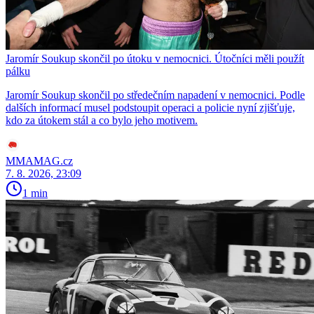
Jaromír Soukup skončil po útoku v nemocnici. Útočníci měli použít
pálku
Jaromír Soukup skončil po středečním napadení v nemocnici. Podle
dalších informací musel podstoupit operaci a policie nyní zjišťuje,
kdo za útokem stál a co bylo jeho motivem.
MMAMAG.cz
7. 8. 2026, 23:09
1 min