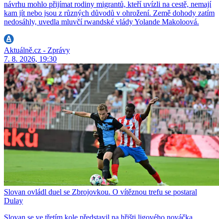
návrhu mohlo přijímat rodiny migrantů, kteří uvízli na cestě, nemají
kam jít nebo jsou z různých důvodů v ohrožení. Země dohody zatím
nedosáhly, uvedla mluvčí rwandské vlády Yolande Makoloová.
Aktuálně.cz - Zprávy
7. 8. 2026, 19:30
Slovan ovládl duel se Zbrojovkou. O vítěznou trefu se postaral
Dulay
Slovan se ve třetím kole představil na hřišti ligového nováčka.