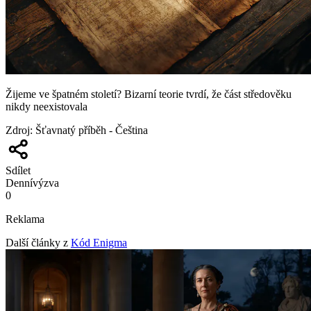
Žijeme ve špatném století? Bizarní teorie tvrdí, že část středověku
nikdy neexistovala
Zdroj
:
Šťavnatý příběh - Čeština
Sdílet
Denní
výzva
0
Reklama
Další články z
Kód Enigma