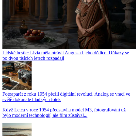
Lidské bestie: Livia měla otrávit Augusta i jeho dědice. Důkazy se
po dvou tisících letech rozpadají
Fotoaparát z roku 1954 přežil digitální revoluci. Analog se vrací ve
světě dokonale hladkých fotek
Když Leica v roce 1954 představila model M3, fotografování už
bylo moderní technologií, ale film zůstával...