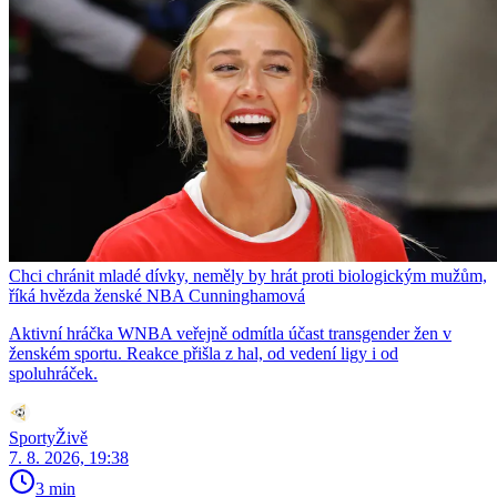
Chci chránit mladé dívky, neměly by hrát proti biologickým mužům,
říká hvězda ženské NBA Cunninghamová
Aktivní hráčka WNBA veřejně odmítla účast transgender žen v
ženském sportu. Reakce přišla z hal, od vedení ligy i od
spoluhráček.
SportyŽivě
7. 8. 2026, 19:38
3 min