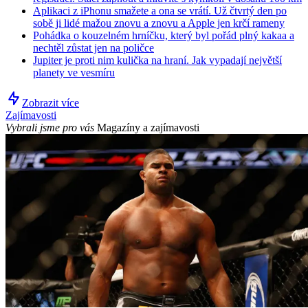
Aplikaci z iPhonu smažete a ona se vrátí. Už čtvrtý den po
sobě ji lidé mažou znovu a znovu a Apple jen krčí rameny
Pohádka o kouzelném hrníčku, který byl pořád plný kakaa a
nechtěl zůstat jen na poličce
Jupiter je proti nim kulička na hraní. Jak vypadají největší
planety ve vesmíru
Zobrazit více
Zajímavosti
Vybrali jsme pro vás
Magazíny a zajímavosti