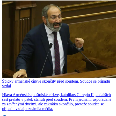
Špičky arménské církve skončily před soudem. Soudce se případu
vzdal
Hlava Arménské apoštolské církve, katolikos Garegin II., a dalších
šest prelátů v pátek stanuli před soudem. První jednání, uspořádané
za zavřenými dveřmi, ale zakrátko skončilo, protože soudce se
případu vzdal, oznámila média.