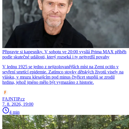
Připravte si kapesníky. V sobotu ve 20:00 vysílá Prima MAX příběh
podle skutečné události, který rozseká i ty nejtvrdší povahy
V lednu 1925 se jedno z nejizolovanějších míst na Zemi ocitlo v
sevření smrtící epidemie. Zatímco stovky dětských životů visely na
vlásku, v mrazu klesajícím pod minus čtyřicet stupňů se zrodil
hrdina, jehož jméno mělo být vymazáno z historie.
FAJNTIP.cz
7. 8. 2026, 19:00
4 min