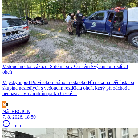
Vedoucí nedbal zákazu. S dětmi si v Českém Švýcarsku rozdělal
oheň
V jeskyni pod Pravčickou bránou nedaleko Hřenska na Děčínsku si
skupina nezletilých s vedoucím rozdělala oheň, který při odchodu
neuhasila. V národním parku České…
Náš REGION
7. 8. 2026, 18:50
1 min