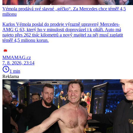
Vémola prodává své slavné „géčko“. Za Mercedes chce téměř 4,5
milionu
Karlos Vémola poslal do prodeje výrazně upravený Mercedes-
AMG G 63, který ho v minulosti doprovázel i k oltáři. Auto má
najeto přes 262 tisíc kilometrů a nový majitel za něj musí zaplatit
téměř 4,5 milionu korun.
MMAMAG.cz
7. 8. 2026, 23:14
1 min
Reklama