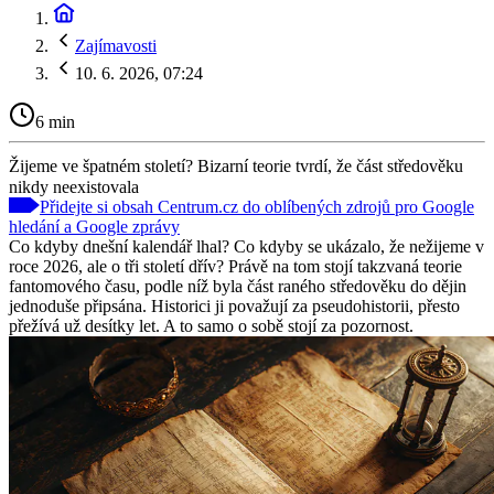
Zajímavosti
10. 6. 2026, 07:24
6 min
Žijeme ve špatném století? Bizarní teorie tvrdí, že část středověku
nikdy neexistovala
Přidejte si obsah Centrum.cz do oblíbených zdrojů pro Google
hledání a Google zprávy
Co kdyby dnešní kalendář lhal? Co kdyby se ukázalo, že nežijeme v
roce 2026, ale o tři století dřív? Právě na tom stojí takzvaná teorie
fantomového času, podle níž byla část raného středověku do dějin
jednoduše připsána. Historici ji považují za pseudohistorii, přesto
přežívá už desítky let. A to samo o sobě stojí za pozornost.