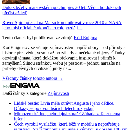
Důkaz ležel v marsovském prachu přes 20 let. Vědci ho dokázali
přečíst až teď
Rover Spirit přestal na Marsu komunikovat v roce 2010 a NASA
jeho misi oficiálně ukončila o rok později....
Tento článek byl publikován ze zdrojů
Kód Enigma
KodEnigma.cz se věnuje zajímavostem napříč obory – od přírody a
historie přes vědu, vesmír až po záhady a nečekané objevy. Články
otevírají témata, která dokážou překvapit, inspirovat i přimět k
zamyšlení. Silnou stránkou webu je pestrost – jednou narazíte na
příběhy dávných civilizací, jindy na...
Všechny články tohoto autora →
Další články z kategorie
Zajímavosti
Lidské bestie: Livia měla otrávit Augusta i jeho dědice.
Důkazy se po dvou tisících letech rozpadají
Mimozemská loď, nebo tajná zbraň? Záhada z Tater nemá
řešení
Čech vyrobil vysílačku, která běží v mobilu a nepotřebuje
registraci. Stačí zapnout a mluvíte s kýmkoli v dosahu 100 km