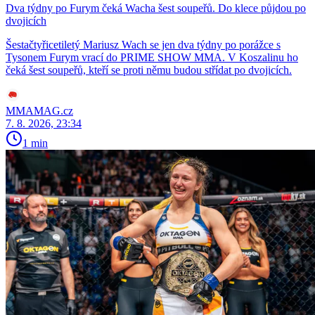
Dva týdny po Furym čeká Wacha šest soupeřů. Do klece půjdou po
dvojicích
Šestačtyřicetiletý Mariusz Wach se jen dva týdny po porážce s
Tysonem Furym vrací do PRIME SHOW MMA. V Koszalinu ho
čeká šest soupeřů, kteří se proti němu budou střídat po dvojicích.
MMAMAG.cz
7. 8. 2026, 23:34
1 min