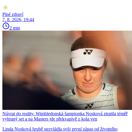
Plné zdraví
7. 8. 2026, 19:44
2 min
Návrat do reality. Wimbledonská šampionka Nosková ztratila téměř
vyhraný set a na Masters jde překvapivě z kola ven
Linda Nosková hrubě nezvládla svůj první zápas od životního