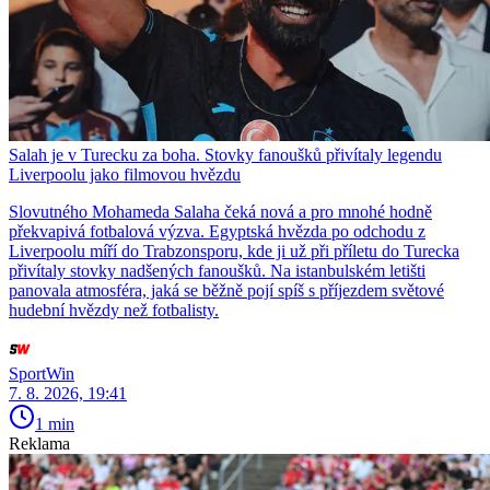
Salah je v Turecku za boha. Stovky fanoušků přivítaly legendu
Liverpoolu jako filmovou hvězdu
Slovutného Mohameda Salaha čeká nová a pro mnohé hodně
překvapivá fotbalová výzva. Egyptská hvězda po odchodu z
Liverpoolu míří do Trabzonsporu, kde ji už při příletu do Turecka
přivítaly stovky nadšených fanoušků. Na istanbulském letišti
panovala atmosféra, jaká se běžně pojí spíš s příjezdem světové
hudební hvězdy než fotbalisty.
SportWin
7. 8. 2026, 19:41
1 min
Reklama