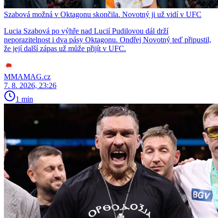
Szabová možná v Oktagonu skončila. Novotný ji už vidí v UFC
Lucia Szabová po výhře nad Lucií Pudilovou dál drží
neporazitelnost i dva pásy Oktagonu. Ondřej Novotný teď připustil,
že její další zápas už může přijít v UFC.
MMAMAG.cz
7. 8. 2026, 23:26
1 min