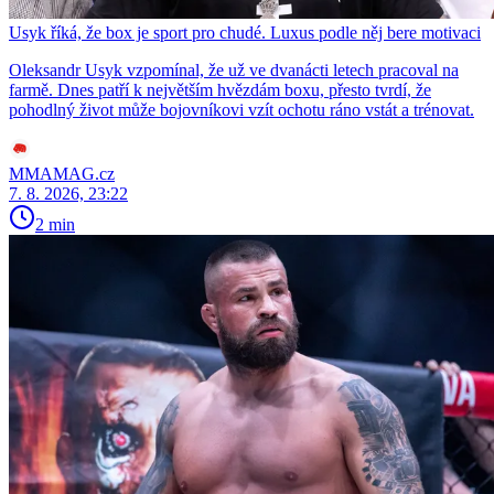
Usyk říká, že box je sport pro chudé. Luxus podle něj bere motivaci
Oleksandr Usyk vzpomínal, že už ve dvanácti letech pracoval na
farmě. Dnes patří k největším hvězdám boxu, přesto tvrdí, že
pohodlný život může bojovníkovi vzít ochotu ráno vstát a trénovat.
MMAMAG.cz
7. 8. 2026, 23:22
2 min