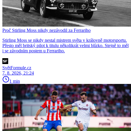
Proč Stirling Moss nikdy nezávodil za Ferrariho
Stirling Moss se nikdy nestal mistrem světa v královně motorsportu.
Přesto měl britský pilot k titulu několikrát velmi blízko. Stejně to měl
i se závodním postem u Ferrariho.
SvětFormule.cz
7. 8. 2026, 21:24
1 min