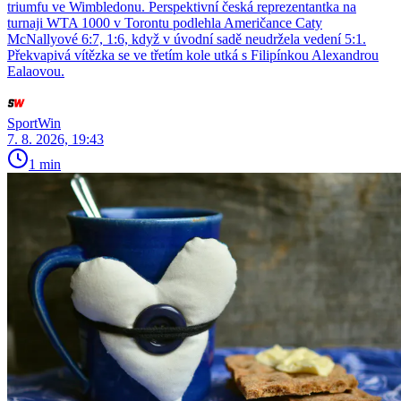
triumfu ve Wimbledonu. Perspektivní česká reprezentantka na
turnaji WTA 1000 v Torontu podlehla Američance Caty
McNallyové 6:7, 1:6, když v úvodní sadě neudržela vedení 5:1.
Překvapivá vítězka se ve třetím kole utká s Filipínkou Alexandrou
Ealaovou.
SportWin
7. 8. 2026, 19:43
1 min