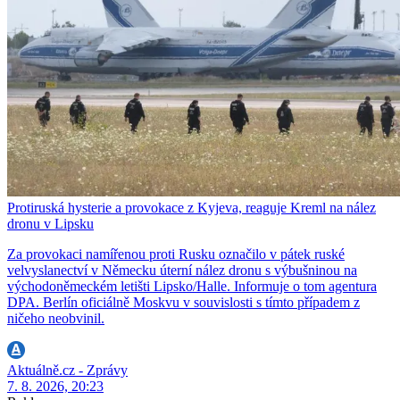
Protiruská hysterie a provokace z Kyjeva, reaguje Kreml na nález
dronu v Lipsku
Za provokaci namířenou proti Rusku označilo v pátek ruské
velvyslanectví v Německu úterní nález dronu s výbušninou na
východoněmeckém letišti Lipsko/Halle. Informuje o tom agentura
DPA. Berlín oficiálně Moskvu v souvislosti s tímto případem z
ničeho neobvinil.
Aktuálně.cz - Zprávy
7. 8. 2026, 20:23