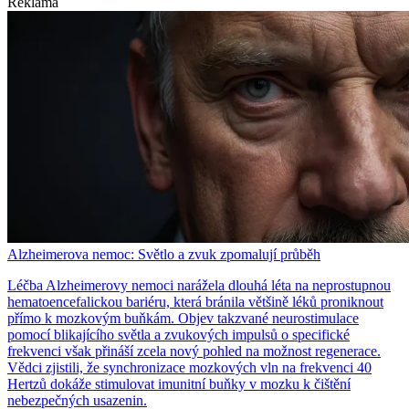
Reklama
Alzheimerova nemoc: Světlo a zvuk zpomalují průběh
Léčba Alzheimerovy nemoci narážela dlouhá léta na neprostupnou
hematoencefalickou bariéru, která bránila většině léků proniknout
přímo k mozkovým buňkám. Objev takzvané neurostimulace
pomocí blikajícího světla a zvukových impulsů o specifické
frekvenci však přináší zcela nový pohled na možnost regenerace.
Vědci zjistili, že synchronizace mozkových vln na frekvenci 40
Hertzů dokáže stimulovat imunitní buňky v mozku k čištění
nebezpečných usazenin.