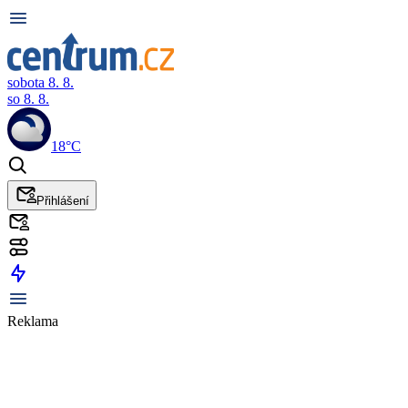
sobota 8. 8.
so 8. 8.
18°C
Přihlášení
Reklama