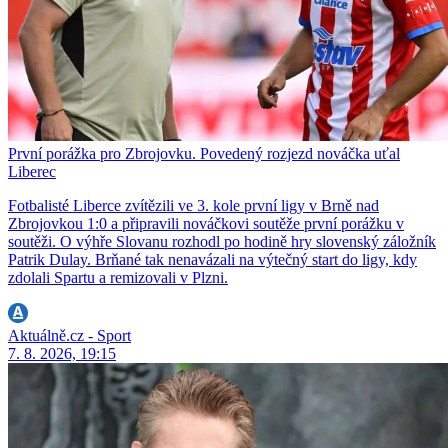
První porážka pro Zbrojovku. Povedený rozjezd nováčka uťal
Liberec
Fotbalisté Liberce zvítězili ve 3. kole první ligy v Brně nad
Zbrojovkou 1:0 a připravili nováčkovi soutěže první porážku v
soutěži. O výhře Slovanu rozhodl po hodině hry slovenský záložník
Patrik Dulay. Brňané tak nenavázali na výtečný start do ligy, kdy
zdolali Spartu a remizovali v Plzni.
Aktuálně.cz - Sport
7. 8. 2026, 19:15