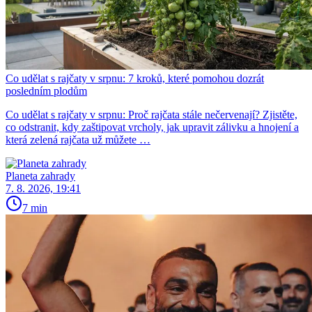
Co udělat s rajčaty v srpnu: 7 kroků, které pomohou dozrát
posledním plodům
Co udělat s rajčaty v srpnu: Proč rajčata stále nečervenají? Zjistěte,
co odstranit, kdy zaštipovat vrcholy, jak upravit zálivku a hnojení a
která zelená rajčata už můžete …
Planeta zahrady
7. 8. 2026, 19:41
7 min