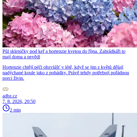
Půl skleničky pod keř a hortenzie kvetou do října. Zahrádkáři to
mají doma a nevědí
Hortenzie chtějí péči obzvlášť v létě, když se jim z květů dělají
nadýchané koule jako z pohádky. Právě tehdy potřebují pořádnou
porci živin.
adbz.cz
7. 8. 2026, 20:50
2 min