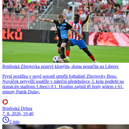
Brněnská Zbrojovka poprvé klopýtla, doma nestačila na Liberec
První porážku v nové sezoně utrpěli fotbalisté Zbrojovky Brno.
Nováček nejvyšší soutěže v páteční předehrávce 3. kola podlehl na
domácím stadionu Liberci 0:1. Hostům zajistil tři body gólem z 61.
minuty Patrik Dulay.
Brněnská Drbna
7. 8. 2026, 19:40
2 min