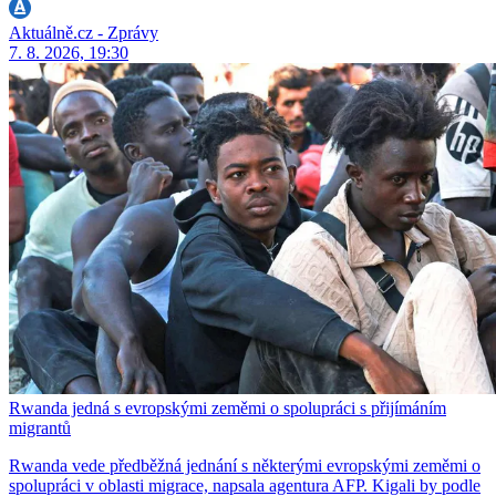
Aktuálně.cz - Zprávy
7. 8. 2026, 19:30
Rwanda jedná s evropskými zeměmi o spolupráci s přijímáním
migrantů
Rwanda vede předběžná jednání s některými evropskými zeměmi o
spolupráci v oblasti migrace, napsala agentura AFP. Kigali by podle