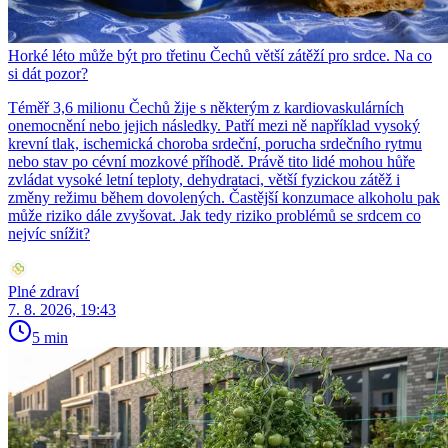
Horké léto může být pro třetinu Čechů větší zátěží pro srdce. Na co
si dát pozor?
Téměř 3,6 milionu Čechů žije s některým z kardiovaskulárních
onemocnění nebo jejich následky. Patří mezi ně například vysoký
krevní tlak, ischemická choroba srdeční, porucha srdečního rytmu
nebo stav po cévní mozkové příhodě. Právě tito lidé mohou hůře
zvládat vysoké letní teploty, dehydrataci, větší fyzickou zátěž i
změny režimu během dovolených. Častější konzumace alkoholu pak
může riziko dále zvyšovat. Jak tedy riziko problémů se srdcem co
nejvíc snížit?
Plné zdraví
7. 8. 2026, 19:43
5 min