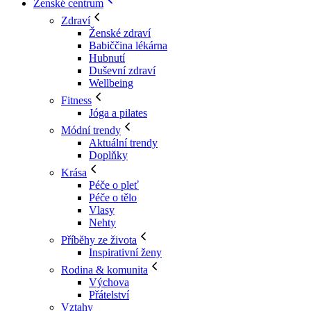
Ženské centrum
Zdraví
Ženské zdraví
Babiččina lékárna
Hubnutí
Duševní zdraví
Wellbeing
Fitness
Jóga a pilates
Módní trendy
Aktuální trendy
Doplňky
Krása
Péče o pleť
Péče o tělo
Vlasy
Nehty
Příběhy ze života
Inspirativní ženy
Rodina & komunita
Výchova
Přátelství
Vztahy