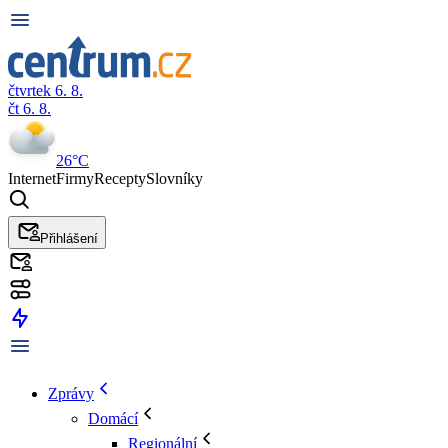
čtvrtek 6. 8.
čt 6. 8.
26°C
Internet
Firmy
Recepty
Slovníky
Přihlášení
Zprávy
Domácí
Regionální