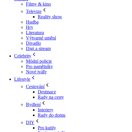
Filmy & kino
Televize
Reality show
Hudba
Hry
Literatura
Výtvarné umění
Divadlo
Digi a stream
Celebrity
Módní policie
Pro pamětníky
Nové tváře
Lifestyle
Cestování
Destinace
Rady na cesty
Bydlení
Interiery
Rady do domu
DIY
Pro kutily