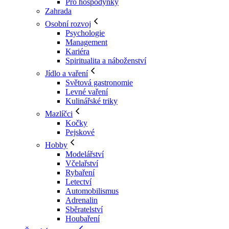
Pro hospodyňky
Zahrada
Osobní rozvoj
Psychologie
Management
Kariéra
Spiritualita a náboženství
Jídlo a vaření
Světová gastronomie
Levné vaření
Kulinářské triky
Mazlíčci
Kočky
Pejskové
Hobby
Modelářství
Včelařství
Rybaření
Letectví
Automobilismus
Adrenalin
Sběratelství
Houbaření