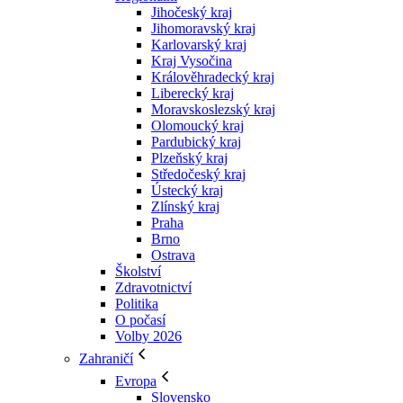
Jihočeský kraj
Jihomoravský kraj
Karlovarský kraj
Kraj Vysočina
Králověhradecký kraj
Liberecký kraj
Moravskoslezský kraj
Olomoucký kraj
Pardubický kraj
Plzeňský kraj
Středočeský kraj
Ústecký kraj
Zlínský kraj
Praha
Brno
Ostrava
Školství
Zdravotnictví
Politika
O počasí
Volby 2026
Zahraničí
Evropa
Slovensko