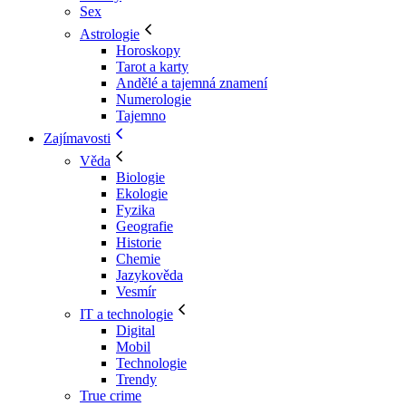
Sex
Astrologie
Horoskopy
Tarot a karty
Andělé a tajemná znamení
Numerologie
Tajemno
Zajímavosti
Věda
Biologie
Ekologie
Fyzika
Geografie
Historie
Chemie
Jazykověda
Vesmír
IT a technologie
Digital
Mobil
Technologie
Trendy
True crime