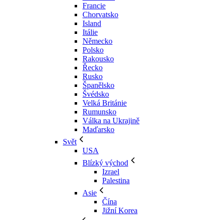
Francie
Chorvatsko
Island
Itálie
Německo
Polsko
Rakousko
Řecko
Rusko
Španělsko
Švédsko
Velká Británie
Rumunsko
Válka na Ukrajině
Maďarsko
Svět
USA
Blízký východ
Izrael
Palestina
Asie
Čína
Jižní Korea