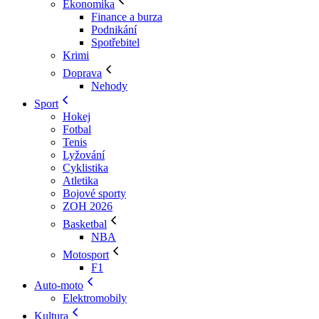
Ekonomika
Finance a burza
Podnikání
Spotřebitel
Krimi
Doprava
Nehody
Sport
Hokej
Fotbal
Tenis
Lyžování
Cyklistika
Atletika
Bojové sporty
ZOH 2026
Basketbal
NBA
Motosport
F1
Auto-moto
Elektromobily
Kultura