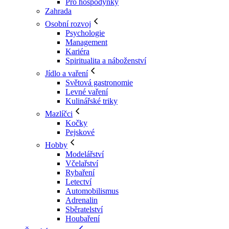
Pro hospodyňky
Zahrada
Osobní rozvoj
Psychologie
Management
Kariéra
Spiritualita a náboženství
Jídlo a vaření
Světová gastronomie
Levné vaření
Kulinářské triky
Mazlíčci
Kočky
Pejskové
Hobby
Modelářství
Včelařství
Rybaření
Letectví
Automobilismus
Adrenalin
Sběratelství
Houbaření