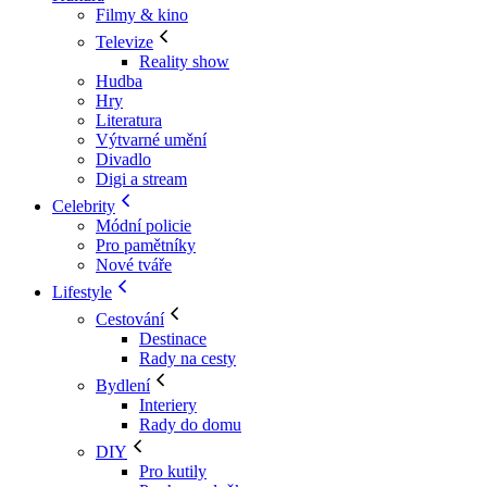
Filmy & kino
Televize
Reality show
Hudba
Hry
Literatura
Výtvarné umění
Divadlo
Digi a stream
Celebrity
Módní policie
Pro pamětníky
Nové tváře
Lifestyle
Cestování
Destinace
Rady na cesty
Bydlení
Interiery
Rady do domu
DIY
Pro kutily