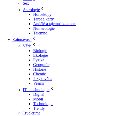
Sex
Astrologie
Horoskopy
Tarot a karty
Andělé a tajemná znamení
Numerologie
Tajemno
Zajímavosti
Věda
Biologie
Ekologie
Fyzika
Geografie
Historie
Chemie
Jazykověda
Vesmír
IT a technologie
Digital
Mobil
Technologie
Trendy
True crime