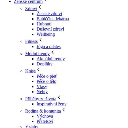
Ženské centrum
Zdraví
Ženské zdraví
Babiččina lékárna
Hubnutí
Duševní zdraví
Wellbeing
Fitness
Jóga a pilates
Módní trendy
Aktuální trendy
Doplňky
Krása
Péče o pleť
Péče o tělo
Vlasy
Nehty
Příběhy ze života
Inspirativní ženy
Rodina & komunita
Výchova
Přátelství
Vztahy