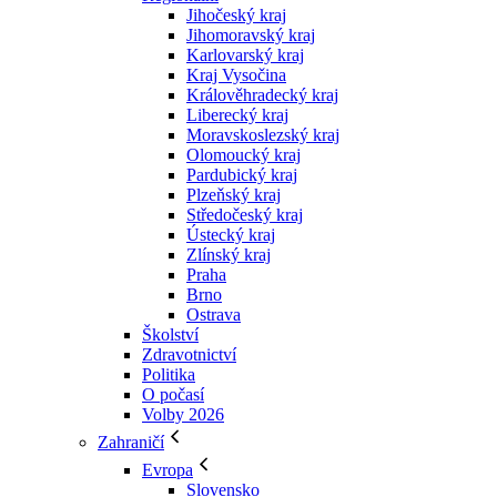
Jihočeský kraj
Jihomoravský kraj
Karlovarský kraj
Kraj Vysočina
Králověhradecký kraj
Liberecký kraj
Moravskoslezský kraj
Olomoucký kraj
Pardubický kraj
Plzeňský kraj
Středočeský kraj
Ústecký kraj
Zlínský kraj
Praha
Brno
Ostrava
Školství
Zdravotnictví
Politika
O počasí
Volby 2026
Zahraničí
Evropa
Slovensko