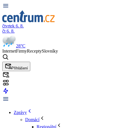
čtvrtek 6. 8.
čt 6. 8.
28°C
Internet
Firmy
Recepty
Slovníky
Přihlášení
Zprávy
Domácí
Regionální