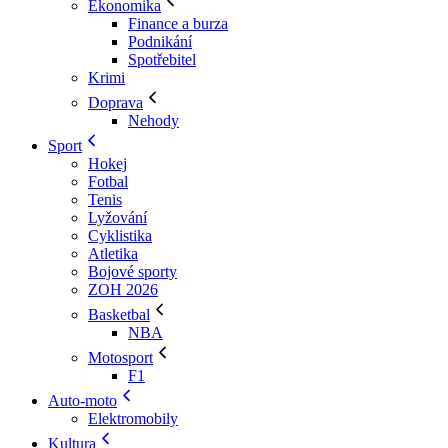
Ekonomika
Finance a burza
Podnikání
Spotřebitel
Krimi
Doprava
Nehody
Sport
Hokej
Fotbal
Tenis
Lyžování
Cyklistika
Atletika
Bojové sporty
ZOH 2026
Basketbal
NBA
Motosport
F1
Auto-moto
Elektromobily
Kultura