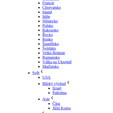
Francie
Chorvatsko
Island
Itálie
Německo
Polsko
Rakousko
Řecko
Rusko
Španělsko
Švédsko
Velká Británie
Rumunsko
Válka na Ukrajině
Maďarsko
Svět
USA
Blízký východ
Izrael
Palestina
Asie
Čína
Jižní Korea