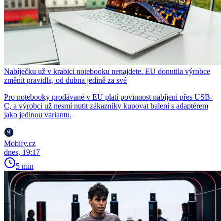
Nabíječku už v krabici notebooku nenajdete. EU donutila výrobce
změnit pravidla, od dubna jedině za své
Pro notebooky prodávané v EU platí povinnost nabíjení přes USB-
C, a výrobci už nesmí nutit zákazníky kupovat balení s adaptérem
jako jedinou variantu.
Mobify.cz
dnes, 19:17
5 min