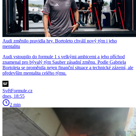
Audi změnilo pravidla hry. Bortoleto chválí nový tým i jeho
mentalitu
Audi vstoupilo do formule 1 s velkými ambicemi a jeho příchod
znamenal pro bývalý tým Sauber zásadní změnu. Podle Gabriela
Bortoleta se proměnila nejen finanční situace a technické zázemí, ale
především mentalita celého týmu.
SvětFormule.cz
dnes, 18:55
2 min