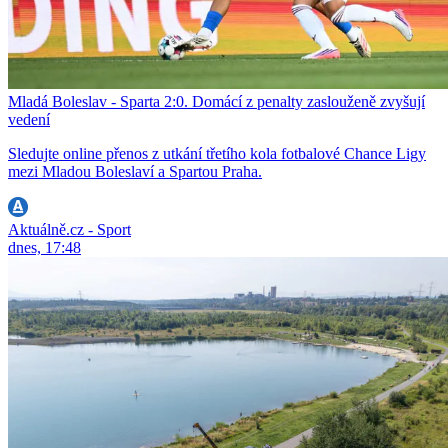
Mladá Boleslav - Sparta 2:0. Domácí z penalty zaslouženě zvyšují
vedení
Sledujte online přenos z utkání třetího kola fotbalové Chance Ligy
mezi Mladou Boleslaví a Spartou Praha.
Aktuálně.cz - Sport
dnes, 17:48