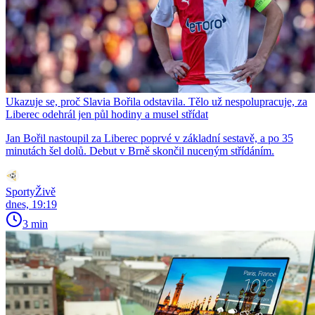
Ukazuje se, proč Slavia Bořila odstavila. Tělo už nespolupracuje, za
Liberec odehrál jen půl hodiny a musel střídat
Jan Bořil nastoupil za Liberec poprvé v základní sestavě, a po 35
minutách šel dolů. Debut v Brně skončil nuceným střídáním.
SportyŽivě
dnes, 19:19
3 min