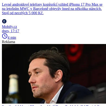
Levné androidové telefony kopírující vzhled iPhonu 17 Pro Max se
na letošním MWC v Barceloně objevily hned na několika stáncích.
Stojí od necelých 5 000 Kč.
Mobify.cz
dnes, 17:17
4 min
Reklama