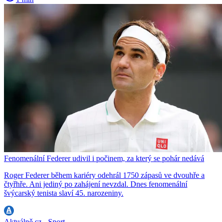
Fenomenální Federer udivil i počinem, za který se pohár nedává
Roger Federer během kariéry odehrál 1750 zápasů ve dvouhře a
čtyřhře. Ani jediný po zahájení nevzdal. Dnes fenomenální
švýcarský tenista slaví 45. narozeniny.
Aktuálně.cz - Sport