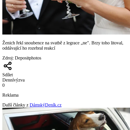
Ženich řekl snoubence na svatbě z legrace „ne". Brzy toho litoval,
oddávající ho rozebral reakcí
Zdroj
:
Depositphotos
Sdílet
Denní
výzva
0
Reklama
Další články z
DámskýDeník.cz