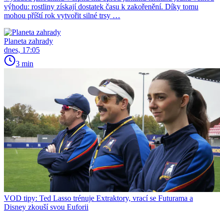
výhodu: rostliny získají dostatek času k zakořenění. Díky tomu
mohou příští rok vytvořit silné trsy …
Planeta zahrady
dnes, 17:05
3 min
VOD tipy: Ted Lasso trénuje Extraktory, vrací se Futurama a
Disney zkouší svou Euforii