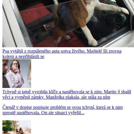
Psa vytáhli z rozpáleného auta sotva živého. Majitelé šli zrovna
kolem a nepřihlásili se
Tchyně si tajně vyrobila klíče a nastěhovala se k nim. Martin jí sbalil
věci a vyměnil zámky. Manželka plakala, ale stála za ním
Čtenář v dopise popisuje problém se svou tchyní, která se k nim
sprostě nastěhovala. On ale situaci vyřešil...