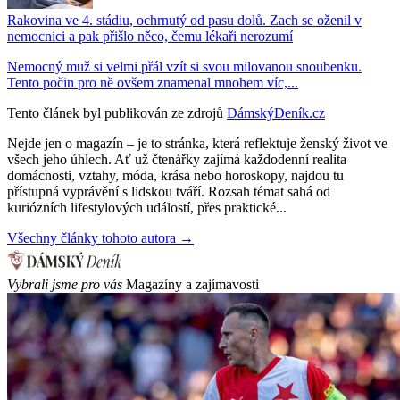
Rakovina ve 4. stádiu, ochrnutý od pasu dolů. Zach se oženil v
nemocnici a pak přišlo něco, čemu lékaři nerozumí
Nemocný muž si velmi přál vzít si svou milovanou snoubenku.
Tento počin pro ně ovšem znamenal mnohem víc,...
Tento článek byl publikován ze zdrojů
DámskýDeník.cz
Nejde jen o magazín – je to stránka, která reflektuje ženský život ve
všech jeho úhlech. Ať už čtenářky zajímá každodenní realita
domácnosti, vztahy, móda, krása nebo horoskopy, najdou tu
přístupná vyprávění s lidskou tváří. Rozsah témat sahá od
kuriózních lifestylových událostí, přes praktické...
Všechny články tohoto autora →
Vybrali jsme pro vás
Magazíny a zajímavosti