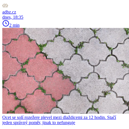
adbz.cz
dnes, 18:35
2 min
Ocet se solí rozežere plevel mezi dlaždicemi za 12 hodin. Stačí
jeden správný poměr, jinak to nefunguje