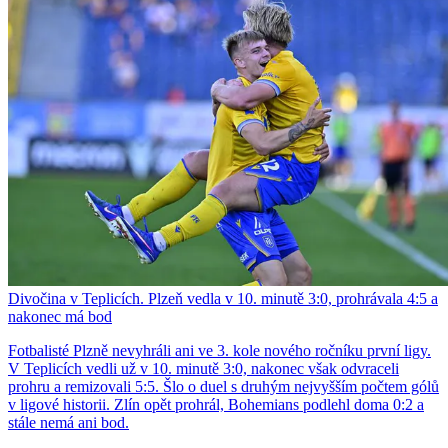
Divočina v Teplicích. Plzeň vedla v 10. minutě 3:0, prohrávala 4:5 a
nakonec má bod
Fotbalisté Plzně nevyhráli ani ve 3. kole nového ročníku první ligy.
V Teplicích vedli už v 10. minutě 3:0, nakonec však odvraceli
prohru a remizovali 5:5. Šlo o duel s druhým nejvyšším počtem gólů
v ligové historii. Zlín opět prohrál, Bohemians podlehl doma 0:2 a
stále nemá ani bod.