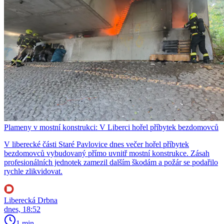
Plameny v mostní konstrukci: V Liberci hořel příbytek bezdomovců
V liberecké části Staré Pavlovice dnes večer hořel příbytek
bezdomovců vybudovaný přímo uvnitř mostní konstrukce. Zásah
profesionálních jednotek zamezil dalším škodám a požár se podařilo
rychle zlikvidovat.
Liberecká Drbna
dnes, 18:52
1 min