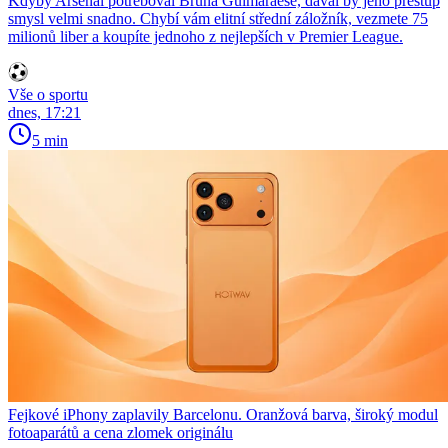
Kdyby Arsenal potřeboval Bruna Guimarãese, dával by jeho přestup
smysl velmi snadno. Chybí vám elitní střední záložník, vezmete 75
milionů liber a koupíte jednoho z nejlepších v Premier League.
Vše o sportu
dnes, 17:21
5 min
Fejkové iPhony zaplavily Barcelonu. Oranžová barva, široký modul
fotoaparátů a cena zlomek originálu