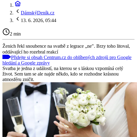
DámskýDeník.cz
13. 6. 2026, 05:44
2 min
Ženich řekl snoubence na svatbě z legrace „ne". Brzy toho litoval,
oddávající ho rozebral reakcí
Přidejte si obsah Centrum.cz do oblíbených zdrojů pro Google
hledání a Google zprávy
Svatba je jedna z událostí, na kterou se s láskou vzpomíná celý
život. Sem tam se ale najde někdo, kdo se rozhodne krásnou
atmosféru zničit.