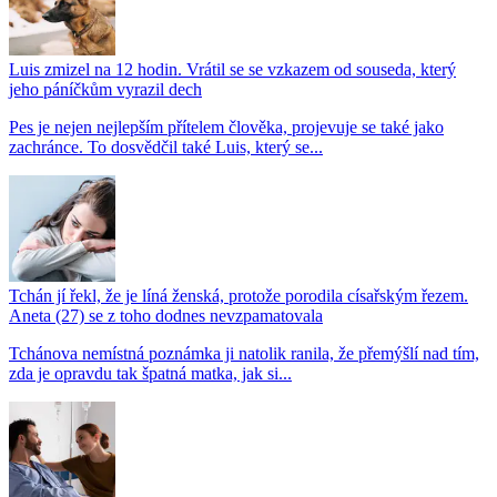
Luis zmizel na 12 hodin. Vrátil se se vzkazem od souseda, který
jeho páníčkům vyrazil dech
Pes je nejen nejlepším přítelem člověka, projevuje se také jako
zachránce. To dosvědčil také Luis, který se...
Tchán jí řekl, že je líná ženská, protože porodila císařským řezem.
Aneta (27) se z toho dodnes nevzpamatovala
Tchánova nemístná poznámka ji natolik ranila, že přemýšlí nad tím,
zda je opravdu tak špatná matka, jak si...