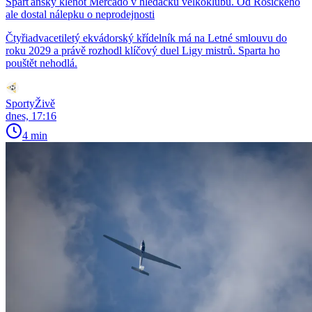
Sparťanský klenot Mercado v hledáčku velkoklubů. Od Rosického
ale dostal nálepku o neprodejnosti
Čtyřiadvacetiletý ekvádorský křídelník má na Letné smlouvu do
roku 2029 a právě rozhodl klíčový duel Ligy mistrů. Sparta ho
pouštět nehodlá.
SportyŽivě
dnes, 17:16
4 min