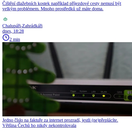
Čištění dlažebních kostek například příjezdové cesty nemusí být
velkým problémem. Mnoho prostředků už máte doma.
Chalupáři-Zahrádkáři
dnes, 18:28
2 min
Jedno číslo na faktuře za internet prozradí, jestli (ne)přeplácíte.
Většina Čechů ho nikdy nekontrolovala