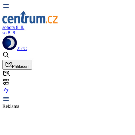
sobota 8. 8.
so 8. 8.
25°C
Přihlášení
Reklama