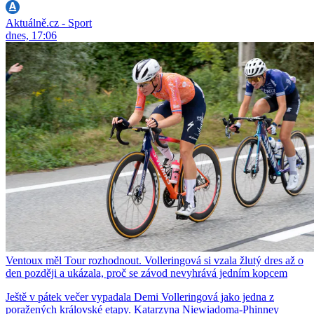
Aktuálně.cz - Sport
dnes, 17:06
Ventoux měl Tour rozhodnout. Volleringová si vzala žlutý dres až o
den později a ukázala, proč se závod nevyhrává jedním kopcem
Ještě v pátek večer vypadala Demi Volleringová jako jedna z
poražených královské etapy. Katarzyna Niewiadoma-Phinney