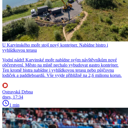
U Karvinského moře stojí nový kontejner. Nabídne bistro i
vyhlídkovou terasu
Vodní nádrž Karvinské moře nabídne svým návštěvníkům nové
občerstvení. Město na místě nechalo vybudovat gastro kontejner.
Ten kromě bistra nabídne i vyhlídkovou terasu nebo půjčovnu
lodiček a paddleboardů. Vše vyjde přibližně na 2,6 milionu korun.
Ostravská Drbna
dnes, 17:34
1 min