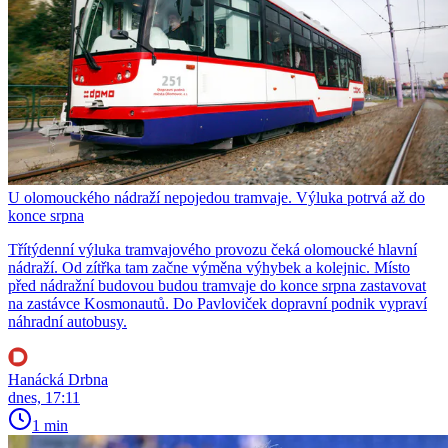
U olomouckého nádraží nepojedou tramvaje. Výluka potrvá až do
konce srpna
Třítýdenní výluka tramvajového provozu čeká olomoucké hlavní
nádraží. Od zítřka tam začne výměna výhybek a kolejnic. Místo
před nádražní budovou budou tramvaje do konce srpna zastavovat
na zastávce Kosmonautů. Do Pavloviček dopravní podnik vypraví
náhradní autobusy.
Hanácká Drbna
dnes, 17:11
1 min