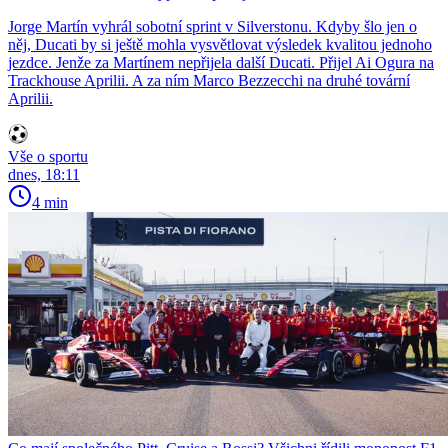
Jorge Martín vyhrál sobotní sprint v Silverstonu. Kdyby šlo jen o
něj, Ducati by si ještě mohla vysvětlovat výsledek kvalitou jednoho
jezdce. Jenže za Martínem nepřijela další Ducati. Přijel Ai Ogura na
Trackhouse Aprilii. A za ním Marco Bezzecchi na druhé tovární
Aprilii.
Vše o sportu
dnes, 18:11
4 min