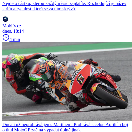
Nejde o částku, kterou každý měsíc zaplatíte. Rozhodující je název
tarifu a rychlost, která se za ním skrývá.
Mobify.cz
dnes, 18:14
4 min
Ducati už neprohrává jen s Martínem. Prohrává s celou Aprilií a boj
o titul MotoGP začíná vypadat úplně jinak