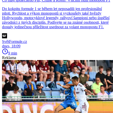
Co mají společného Pitt, Cruise a Rossi? Všichni řídili monopost F1
Do kokpitu formule 1 se během let neposadili jen profesionální
piloti. Rychlost a výkon monopostů si vyzkoušely také hvězdy
Hollywoodu, motocyklové legendy, rallyoví šampioni nebo úspěšní
závodníci z jiných disciplín. Podívejte se na známé osobnosti, které
dostaly jedinečnou příležitost usednout za volant monopostu F1.
SvětFormule.cz
dnes, 18:09
9 min
Reklama