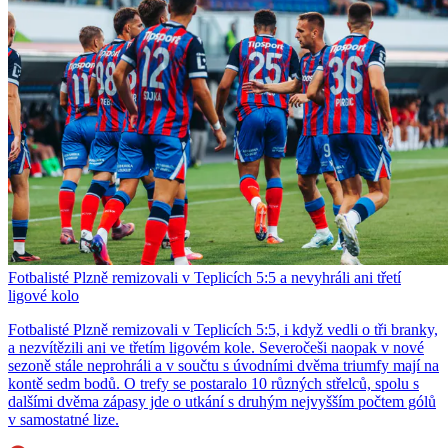
Fotbalisté Plzně remizovali v Teplicích 5:5 a nevyhráli ani třetí
ligové kolo
Fotbalisté Plzně remizovali v Teplicích 5:5, i když vedli o tři branky,
a nezvítězili ani ve třetím ligovém kole. Severočeši naopak v nové
sezoně stále neprohráli a v součtu s úvodními dvěma triumfy mají na
kontě sedm bodů. O trefy se postaralo 10 různých střelců, spolu s
dalšími dvěma zápasy jde o utkání s druhým nejvyšším počtem gólů
v samostatné lize.