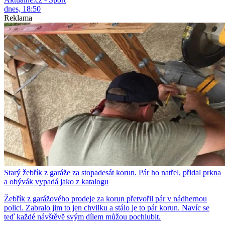
dnes, 18:50
Reklama
Starý žebřík z garáže za stopadesát korun. Pár ho natřel, přidal prkna
a obývák vypadá jako z katalogu
Žebřík z garážového prodeje za korun přetvořil pár v nádhernou
polici. Zabralo jim to jen chvilku a stálo je to pár korun. Navíc se
teď každé návštěvě svým dílem můžou pochlubit.