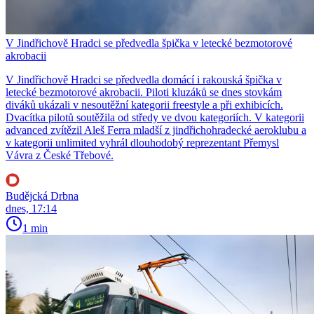
V Jindřichově Hradci se předvedla špička v letecké bezmotorové
akrobacii
V Jindřichově Hradci se předvedla domácí i rakouská špička v
letecké bezmotorové akrobacii. Piloti kluzáků se dnes stovkám
diváků ukázali v nesoutěžní kategorii freestyle a při exhibicích.
Dvacítka pilotů soutěžila od středy ve dvou kategoriích. V kategorii
advanced zvítězil Aleš Ferra mladší z jindřichohradecké aeroklubu a
v kategorii unlimited vyhrál dlouhodobý reprezentant Přemysl
Vávra z České Třebové.
Budějcká Drbna
dnes, 17:14
1 min