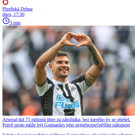
Plzeňská Drbna
dnes, 17:30
3 min
Arsenal dal 75 milionů liber za záložníka, bez kterého by se obešel.
Právě proto může být Guimarães jeho nejnebezpečnějším nákupem