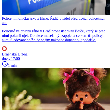
Policejní honička jako z filmu. Řidič ujížděl před trojicí policejních
aut
Policisté ve čtvrtek ráno v Brně pronásledovali řidiče, který se před
nimi pokusil ujet. Do akce musela být zapojena celkem tři policejní
auta. Sledovaného řidiče se jim nakonec dopadnout podařilo.
Brněnská Drbna
dnes, 17:00
1 min