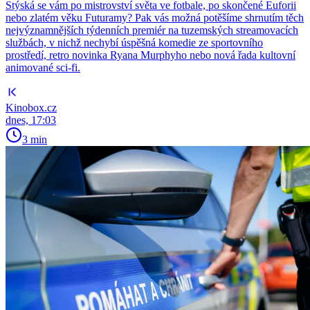
Stýská se vám po mistrovství světa ve fotbale, po skončené Euforii
nebo zlatém věku Futuramy? Pak vás možná potěšíme shrnutím těch
nejvýznamnějších týdenních premiér na tuzemských streamovacích
službách, v nichž nechybí úspěšná komedie ze sportovního
prostředí, retro novinka Ryana Murphyho nebo nová řada kultovní
animované sci-fi.
Kinobox.cz
dnes, 17:03
3 min