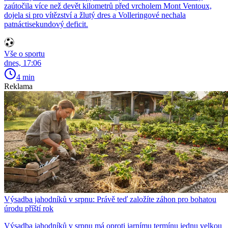
zaútočila více než devět kilometrů před vrcholem Mont Ventoux,
dojela si pro vítězství a žlutý dres a Volleringové nechala
patnáctisekundový deficit.
Vše o sportu
dnes, 17:06
4 min
Reklama
Výsadba jahodníků v srpnu: Právě teď založíte záhon pro bohatou
úrodu příští rok
Výsadba jahodníků v srpnu má oproti jarnímu termínu jednu velkou