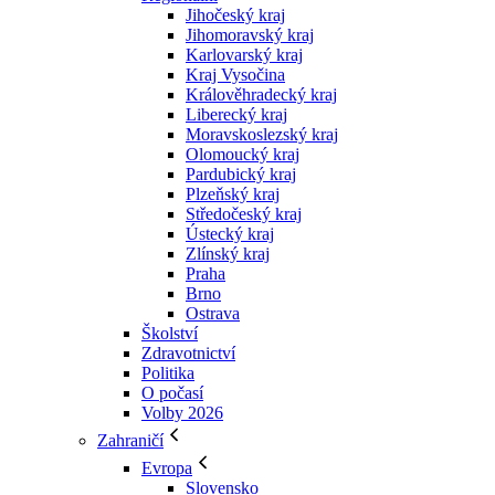
Jihočeský kraj
Jihomoravský kraj
Karlovarský kraj
Kraj Vysočina
Králověhradecký kraj
Liberecký kraj
Moravskoslezský kraj
Olomoucký kraj
Pardubický kraj
Plzeňský kraj
Středočeský kraj
Ústecký kraj
Zlínský kraj
Praha
Brno
Ostrava
Školství
Zdravotnictví
Politika
O počasí
Volby 2026
Zahraničí
Evropa
Slovensko