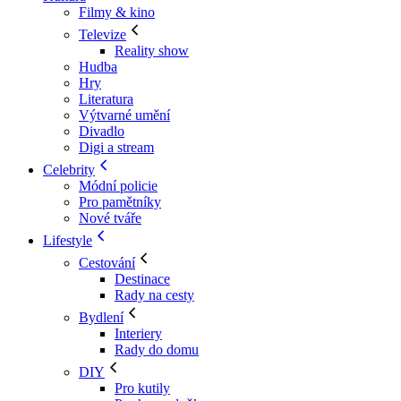
Filmy & kino
Televize
Reality show
Hudba
Hry
Literatura
Výtvarné umění
Divadlo
Digi a stream
Celebrity
Módní policie
Pro pamětníky
Nové tváře
Lifestyle
Cestování
Destinace
Rady na cesty
Bydlení
Interiery
Rady do domu
DIY
Pro kutily