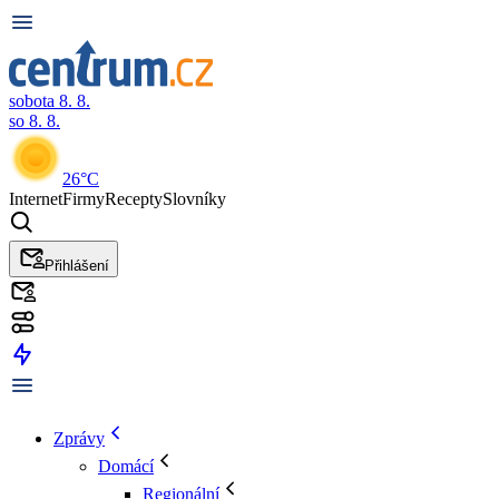
sobota 8. 8.
so 8. 8.
26°C
Internet
Firmy
Recepty
Slovníky
Přihlášení
Zprávy
Domácí
Regionální