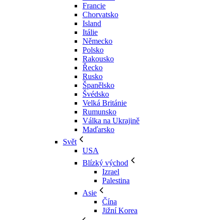
Francie
Chorvatsko
Island
Itálie
Německo
Polsko
Rakousko
Řecko
Rusko
Španělsko
Švédsko
Velká Británie
Rumunsko
Válka na Ukrajině
Maďarsko
Svět
USA
Blízký východ
Izrael
Palestina
Asie
Čína
Jižní Korea