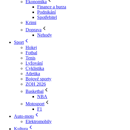
Ekonomika
Finance a burza
Podnikání
Spotřebitel
Krimi
Doprava
Nehody
Sport
Hokej
Fotbal
Tenis
Lyžování
Cyklistika
Atletika
Bojové sporty
ZOH 2026
Basketbal
NBA
Motosport
F1
Auto-moto
Elektromobily
Kultura