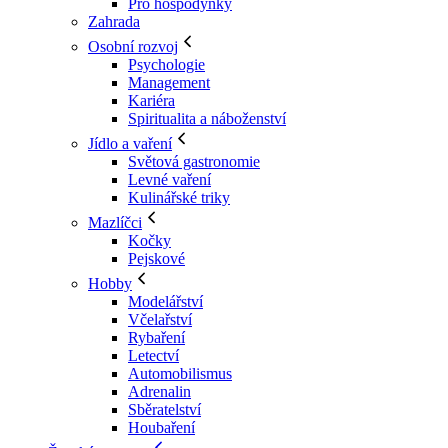
Pro hospodyňky
Zahrada
Osobní rozvoj
Psychologie
Management
Kariéra
Spiritualita a náboženství
Jídlo a vaření
Světová gastronomie
Levné vaření
Kulinářské triky
Mazlíčci
Kočky
Pejskové
Hobby
Modelářství
Včelařství
Rybaření
Letectví
Automobilismus
Adrenalin
Sběratelství
Houbaření