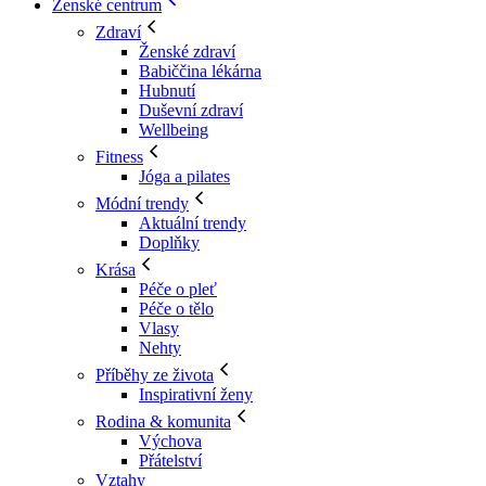
Ženské centrum
Zdraví
Ženské zdraví
Babiččina lékárna
Hubnutí
Duševní zdraví
Wellbeing
Fitness
Jóga a pilates
Módní trendy
Aktuální trendy
Doplňky
Krása
Péče o pleť
Péče o tělo
Vlasy
Nehty
Příběhy ze života
Inspirativní ženy
Rodina & komunita
Výchova
Přátelství
Vztahy