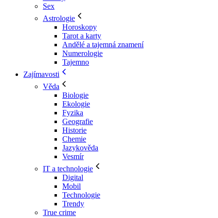
Sex
Astrologie
Horoskopy
Tarot a karty
Andělé a tajemná znamení
Numerologie
Tajemno
Zajímavosti
Věda
Biologie
Ekologie
Fyzika
Geografie
Historie
Chemie
Jazykověda
Vesmír
IT a technologie
Digital
Mobil
Technologie
Trendy
True crime