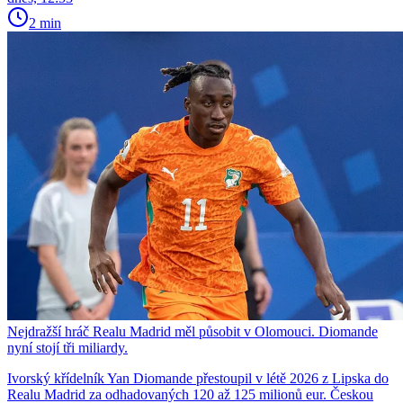
2 min
Nejdražší hráč Realu Madrid měl působit v Olomouci. Diomande
nyní stojí tři miliardy.
Ivorský křídelník Yan Diomande přestoupil v létě 2026 z Lipska do
Realu Madrid za odhadovaných 120 až 125 milionů eur. Českou