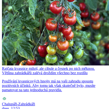
Rajčata kvasnice milují, ale cibule a česnek po nich měknou.
Většina zahrádkářů zalévá droždím všechno bez rozdílu
Používání kvasnicových hnojiv má na vaši zahradu spoustu
pozitivních účinků. Aby tomu tak však skutečně bylo, musíte
pamatovat na tato jednoduchá pravidla.
Chalupáři-Zahrádkáři
dnes, 12:53