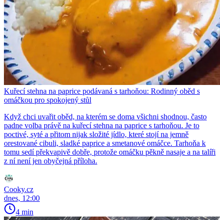
Kuřecí stehna na paprice podávaná s tarhoňou: Rodinný oběd s
omáčkou pro spokojený stůl
Když chci uvařit oběd, na kterém se doma všichni shodnou, často
padne volba právě na kuřecí stehna na paprice s tarhoňou. Je to
poctivé, syté a přitom nijak složité jídlo, které stojí na jemně
orestované cibuli, sladké paprice a smetanové omáčce. Tarhoňa k
tomu sedí překvapivě dobře, protože omáčku pěkně nasaje a na talíři
z ní není jen obyčejná příloha.
Cooky.cz
dnes, 12:00
4 min