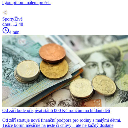
ligou přitom málem prošel.
SportyŽivě
dnes, 12:48
4 min
Od září bude přispívat stát 6 000 Kč rodičům na hlídání dětí
Od září startuje nová finanční podpora pro rodiny s malými dětmi.
Tisíce korun měsíčně na jesle či chůvy – ale ne každý dostane