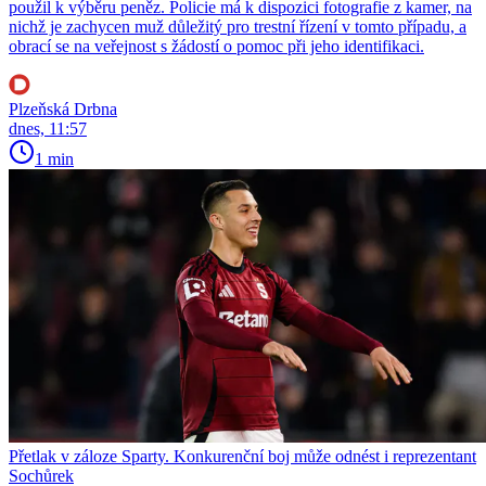
použil k výběru peněz. Policie má k dispozici fotografie z kamer, na
nichž je zachycen muž důležitý pro trestní řízení v tomto případu, a
obrací se na veřejnost s žádostí o pomoc při jeho identifikaci.
Plzeňská Drbna
dnes, 11:57
1 min
Přetlak v záloze Sparty. Konkurenční boj může odnést i reprezentant
Sochůrek