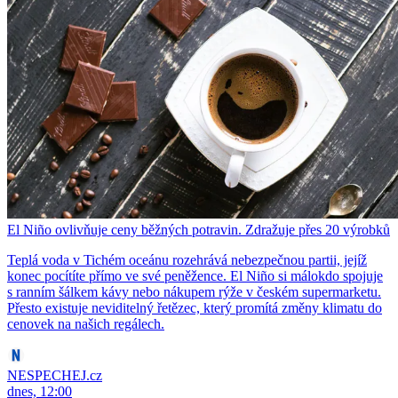
El Niño ovlivňuje ceny běžných potravin. Zdražuje přes 20 výrobků
Teplá voda v Tichém oceánu rozehrává nebezpečnou partii, jejíž
konec pocítíte přímo ve své peněžence. El Niño si málokdo spojuje
s ranním šálkem kávy nebo nákupem rýže v českém supermarketu.
Přesto existuje neviditelný řetězec, který promítá změny klimatu do
cenovek na našich regálech.
NESPECHEJ.cz
dnes, 12:00