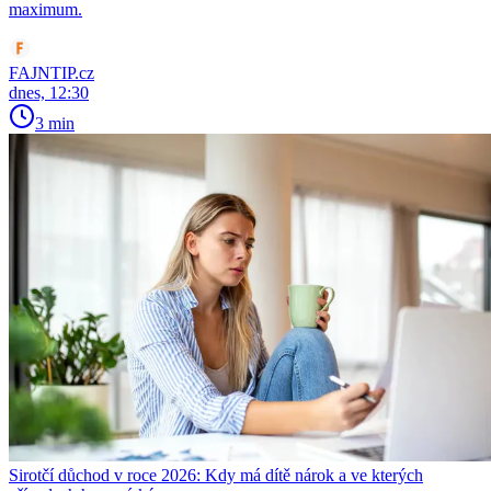
maximum.
FAJNTIP.cz
dnes, 12:30
3 min
Sirotčí důchod v roce 2026: Kdy má dítě nárok a ve kterých