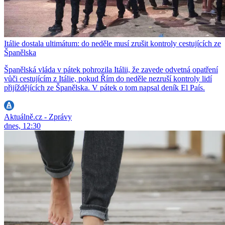
Itálie dostala ultimátum: do neděle musí zrušit kontroly cestujících ze
Španělska
Španělská vláda v pátek pohrozila Itálii, že zavede odvetná opatření
vůči cestujícím z Itálie, pokud Řím do neděle nezruší kontroly lidí
přijíždějících ze Španělska. V pátek o tom napsal deník El País.
Aktuálně.cz - Zprávy
dnes, 12:30