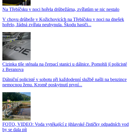
Na Třebíčsku v noci hořela drůbežárna, zvířatům se nic nestalo
V chovu drůbeže v Kožichovicích na Třebíčsku v noci na dnešek
hořelo, žádná zvířata neuhynula. Škodu hasiči...
Cizinka tiše sténala na čerpací stanici u dálnice. Pomohli jí policisté
z Beranova
Dálniční policisté v sobotu při každodenní službě našli na benzince
nemocnou ženu. Kromě poskytnutí první...
FOTO, VIDEO: Voda vytékající z jihlavské čističky odpadních vod
by se dala pít