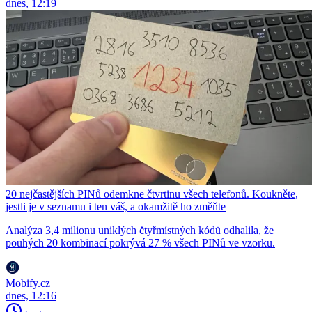
dnes, 12:19
20 nejčastějších PINů odemkne čtvrtinu všech telefonů. Koukněte,
jestli je v seznamu i ten váš, a okamžitě ho změňte
Analýza 3,4 milionu uniklých čtyřmístných kódů odhalila, že
pouhých 20 kombinací pokrývá 27 % všech PINů ve vzorku.
Mobify.cz
dnes, 12:16