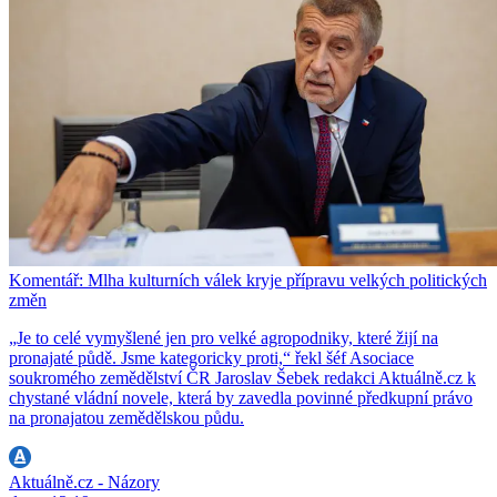
Komentář: Mlha kulturních válek kryje přípravu velkých politických
změn
„Je to celé vymyšlené jen pro velké agropodniky, které žijí na
pronajaté půdě. Jsme kategoricky proti,“ řekl šéf Asociace
soukromého zemědělství ČR Jaroslav Šebek redakci Aktuálně.cz k
chystané vládní novele, která by zavedla povinné předkupní právo
na pronajatou zemědělskou půdu.
Aktuálně.cz - Názory