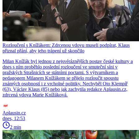
Rozloučení s Knížákem: Zdrcenou vdovu museli podpírat, Klaus
přiznal přání, aby jeho trápení už skončilo
Milan Knížák byl jednou z nejsvéráznějších postav české kultury a
dnes s ním proběhlo poslední rozloučení ve smuteční síni v
pražských Strašnicích se státními poctami. S výtvarníkem a
pedagogem Milanem Knížákem se přijelo rozloučit spoustu
známých osobností i z vrcholné politiky. Nechyběl Oto Klempíř
(63), Václav Klaus (85) nebo jak zachytila redakce Aplausin.cz,
zdrcená vdova Marie Knížáková.
Aplausin.cz
dnes, 12:53
2 min