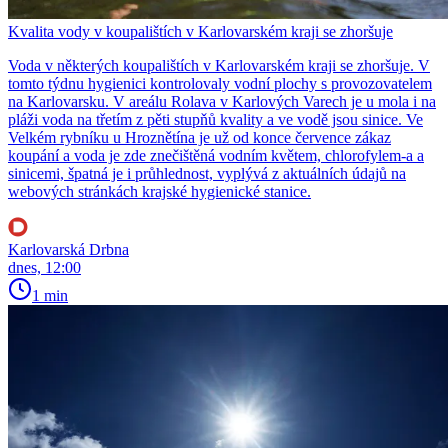
Kvalita vody v koupalištích v Karlovarském kraji se zhoršuje
Voda v některých koupalištích v Karlovarském kraji se zhoršuje. V
tomto týdnu hygienici kontrolovaly vodní plochy s provozovatelem
na Karlovarsku. V areálu Rolava v Karlových Varech je u mola i na
pláži voda na třetím z pěti stupňů kvality a ve vodě jsou sinice. Ve
Velkém rybníku u Hroznětína je už od konce července zákaz
koupání a voda je zde znečištěná vodním květem, chlorofylem-a a
sinicemi, špatná je i průhlednost, vyplývá z aktuálních údajů na
webových stránkách krajské hygienické stanice.
Karlovarská Drbna
dnes, 12:00
1 min