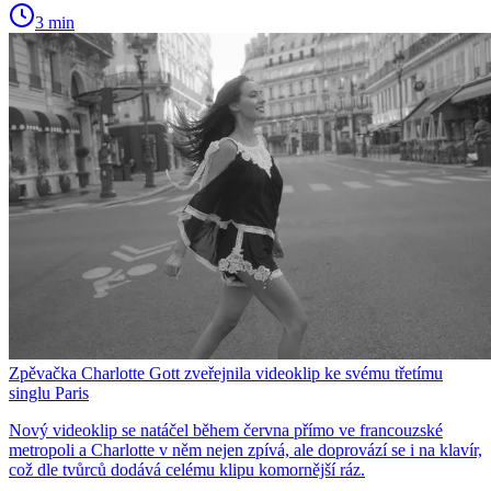
3 min
Zpěvačka Charlotte Gott zveřejnila videoklip ke svému třetímu
singlu Paris
Nový videoklip se natáčel během června přímo ve francouzské
metropoli a Charlotte v něm nejen zpívá, ale doprovází se i na klavír,
což dle tvůrců dodává celému klipu komornější ráz.