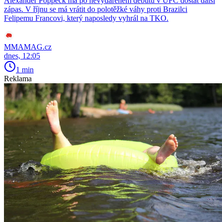
Alexander Poppeck má po nevydařeném debutu v UFC dostat další
zápas. V říjnu se má vrátit do polotěžké váhy proti Brazilci
Felipemu Francovi, který naposledy vyhrál na TKO.
MMAMAG.cz
dnes, 12:05
1 min
Reklama