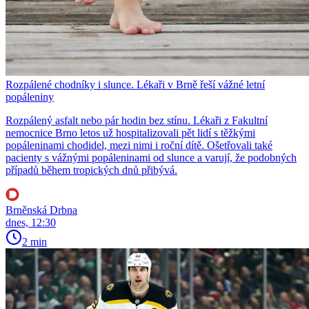
Rozpálené chodníky i slunce. Lékaři v Brně řeší vážné letní
popáleniny
Rozpálený asfalt nebo pár hodin bez stínu. Lékaři z Fakultní
nemocnice Brno letos už hospitalizovali pět lidí s těžkými
popáleninami chodidel, mezi nimi i roční dítě. Ošetřovali také
pacienty s vážnými popáleninami od slunce a varují, že podobných
případů během tropických dnů přibývá.
Brněnská Drbna
dnes, 12:30
2 min