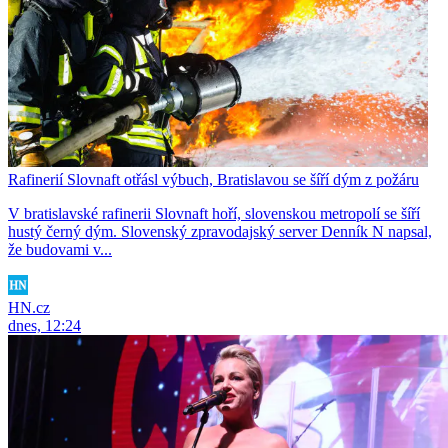
Rafinerií Slovnaft otřásl výbuch, Bratislavou se šíří dým z požáru
V bratislavské rafinerii Slovnaft hoří, slovenskou metropolí se šíří
hustý černý dým. Slovenský zpravodajský server Denník N napsal,
že budovami v...
HN.cz
dnes, 12:24