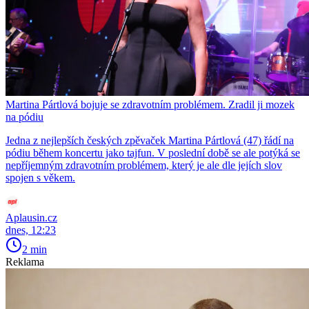
Martina Pártlová bojuje se zdravotním problémem. Zradil ji mozek
na pódiu
Jedna z nejlepších českých zpěvaček Martina Pártlová (47) řádí na
pódiu během koncertu jako tajfun. V poslední době se ale potýká se
nepříjemným zdravotním problémem, který je ale dle jejích slov
spojen s věkem.
Aplausin.cz
dnes, 12:23
2 min
Reklama