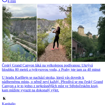
4 min
Český Grand Canyon láká na velkolepou podívanou: Ukrývá
hloubku 80 metrů a tyrkysovou vodu, z Prahy jste tam za 40 minut
U hradu Karlštejn se nachází stezka, která vás dovede k
nádhernému místu, o němž neví každý. Přezdívá se mu český Grand
Canyon a je to jedno z nejkrásnějších míst ve Středočeském kraji,
kam můžete vyrazit na dokonalý výlet.
Kapitalio