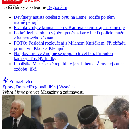
Další články z kategorie
Regionální
Devítiletý autista odešel z bytu na Letné, rodiče po něm
marně pátrají
Kvalita vody v koupalištích v Karlovarském kraji se zhoršuje
Po krádeži batohu a výběru peněz z karty hledá policie muže
z kamerového záznamu
FOTO: Poslední rozloučení s Milanem Knížákem. Při obřadu
promluvili Klaus a Klempíř
Na plovárně ve Znojmě se popralo třicet lidí. Přibudou
kamery i častější hlídky
Finalistka Miss České republiky je z Liberce. Ženy nejsou na
ozdobu, říká
Zobrazit více
Zprávy
Domácí
Regionální
Kraj Vysočina
Vybrali jsme pro vás
Magazíny a zajímavosti