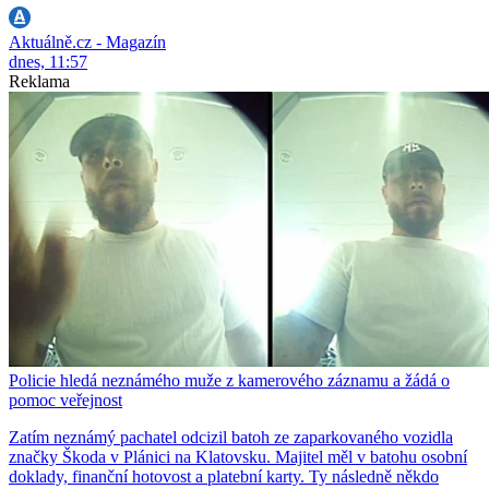
Aktuálně.cz - Magazín
dnes, 11:57
Reklama
Policie hledá neznámého muže z kamerového záznamu a žádá o
pomoc veřejnost
Zatím neznámý pachatel odcizil batoh ze zaparkovaného vozidla
značky Škoda v Plánici na Klatovsku. Majitel měl v batohu osobní
doklady, finanční hotovost a platební karty. Ty následně někdo