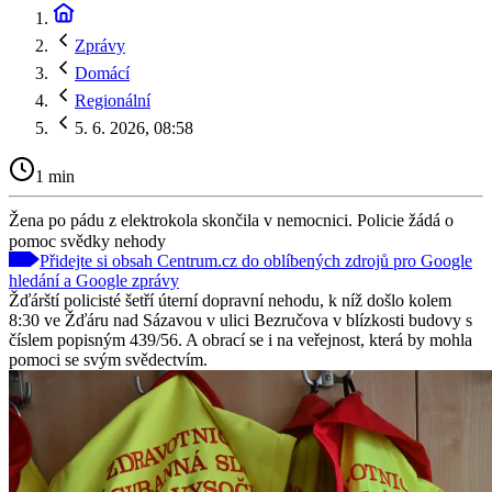
Zprávy
Domácí
Regionální
5. 6. 2026, 08:58
1 min
Žena po pádu z elektrokola skončila v nemocnici. Policie žádá o
pomoc svědky nehody
Přidejte si obsah Centrum.cz do oblíbených zdrojů pro Google
hledání a Google zprávy
Žďárští policisté šetří úterní dopravní nehodu, k níž došlo kolem
8:30 ve Žďáru nad Sázavou v ulici Bezručova v blízkosti budovy s
číslem popisným 439/56. A obrací se i na veřejnost, která by mohla
pomoci se svým svědectvím.