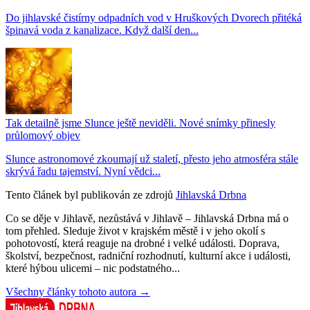
Do jihlavské čistírny odpadních vod v Hruškových Dvorech přitéká
špinavá voda z kanalizace. Když další den...
Tak detailně jsme Slunce ještě neviděli. Nové snímky přinesly
průlomový objev
Slunce astronomové zkoumají už staletí, přesto jeho atmosféra stále
skrývá řadu tajemství. Nyní vědci...
Tento článek byl publikován ze zdrojů
Jihlavská Drbna
Co se děje v Jihlavě, nezůstává v Jihlavě – Jihlavská Drbna má o
tom přehled. Sleduje život v krajském městě i v jeho okolí s
pohotovostí, která reaguje na drobné i velké události. Doprava,
školství, bezpečnost, radniční rozhodnutí, kulturní akce i události,
které hýbou ulicemi – nic podstatného...
Všechny články tohoto autora →