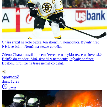
Chára srazil na kole běžce, ten skončil v nemocnici. Bývalý hráč
NHL se brání: Neměl na stezce co dělat
Zdeno Chára narazil koncem července na cyklostezce u slovenské
Beluše do chodce. Muž skončil v nemocnici, bývalý obránce
Bostonu tvrdí, že na trase neměl co dělat.
SportyŽivě
dnes, 12:28
3 min