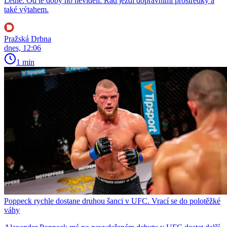
Letné. Od té doby ho neviděli. Rád jezdí dopravními prostředky a
také výtahem.
Pražská Drbna
dnes, 12:06
1 min
Poppeck rychle dostane druhou šanci v UFC. Vrací se do polotěžké
váhy