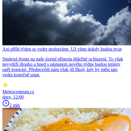
Ani příští týden se veder nezbavíme. Už víme dokdy budou trvat
Studená fronta na naše území přinesla důležité ochlazení. To však
nevydrží dlouho a hned s nástupem nového týdne budou teploty
opět tropické. Předpovědi nám však již říkají, kdy by měla tato
vedra konečně ustat.
Meteocentrum.cz
dnes, 12:00
2 min