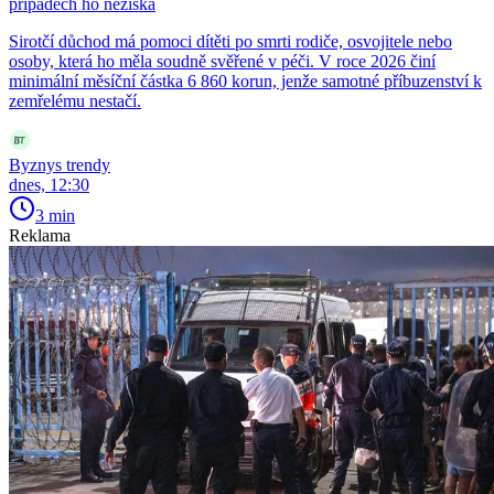
případech ho nezíská
Sirotčí důchod má pomoci dítěti po smrti rodiče, osvojitele nebo
osoby, která ho měla soudně svěřené v péči. V roce 2026 činí
minimální měsíční částka 6 860 korun, jenže samotné příbuzenství k
zemřelému nestačí.
Byznys trendy
dnes, 12:30
3 min
Reklama