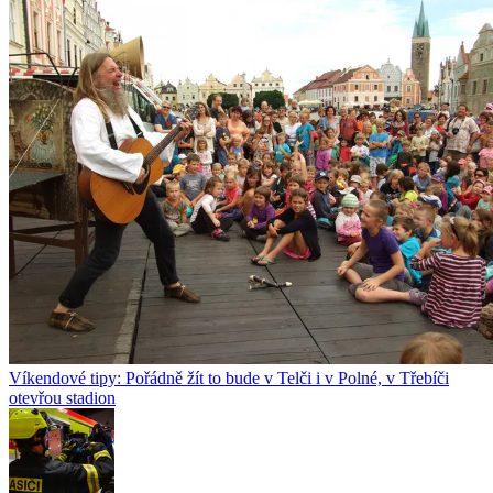
Víkendové tipy: Pořádně žít to bude v Telči i v Polné, v Třebíči
otevřou stadion