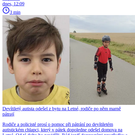
dnes, 12:09
3 min
Devítiletý autista odešel z bytu na Letné, rodiče po něm marně
pátrají
Rodiče a policisté prosí o pomoc při pátrání po devítiletém
autistickém chlapci, který v pátek dopoledne odešel domova na