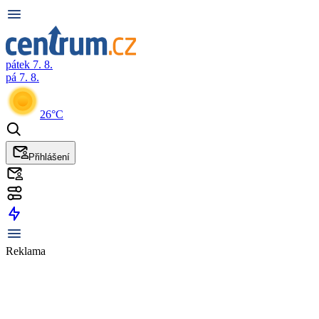
pátek 7. 8.
pá 7. 8.
26°C
Přihlášení
Reklama