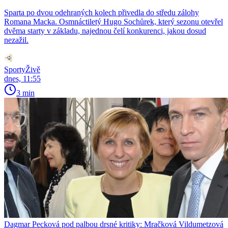
Sparta po dvou odehraných kolech přivedla do středu zálohy
Romana Macka. Osmnáctiletý Hugo Sochůrek, který sezonu otevřel
dvěma starty v základu, najednou čelí konkurenci, jakou dosud
nezažil.
SportyŽivě
dnes, 11:55
3 min
Dagmar Pecková pod palbou drsné kritiky: Mračková Vildumetzová