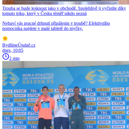
Trouba se bude lesknout jako v obchodě. Spolehlivě ji vyčistíte díky
tomuto triku, který v Česku téměř nikdo nezná
Nebaví vás pracné drhnutí připálenin v troubě? Efektivního
pomocníka najdete v malé tabletě do myčky.
BydlímeÚtulně.cz
dnes, 10:05
2 min