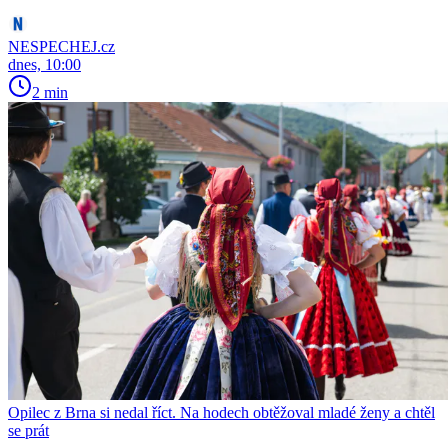
NESPECHEJ.cz
dnes, 10:00
2 min
Opilec z Brna si nedal říct. Na hodech obtěžoval mladé ženy a chtěl
se prát