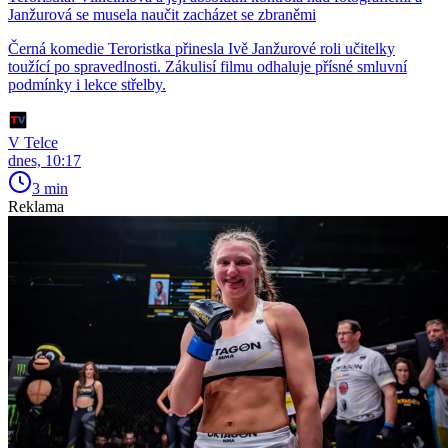
Janžurová se musela naučit zacházet se zbraněmi
Černá komedie Teroristka přinesla Ivě Janžurové roli učitelky
toužící po spravedlnosti. Zákulisí filmu odhaluje přísné smluvní
podmínky i lekce střelby.
V Telce
dnes, 10:17
3 min
Reklama