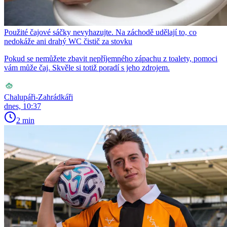
Použité čajové sáčky nevyhazujte. Na záchodě udělají to, co
nedokáže ani drahý WC čistič za stovku
Pokud se nemůžete zbavit nepříjemného zápachu z toalety, pomoci
vám může čaj. Skvěle si totiž poradí s jeho zdrojem.
Chalupáři-Zahrádkáři
dnes, 10:37
2 min