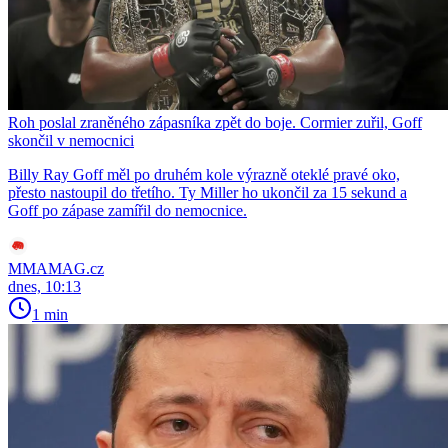
Roh poslal zraněného zápasníka zpět do boje. Cormier zuřil, Goff
skončil v nemocnici
Billy Ray Goff měl po druhém kole výrazně oteklé pravé oko,
přesto nastoupil do třetího. Ty Miller ho ukončil za 15 sekund a
Goff po zápase zamířil do nemocnice.
MMAMAG.cz
dnes, 10:13
1 min