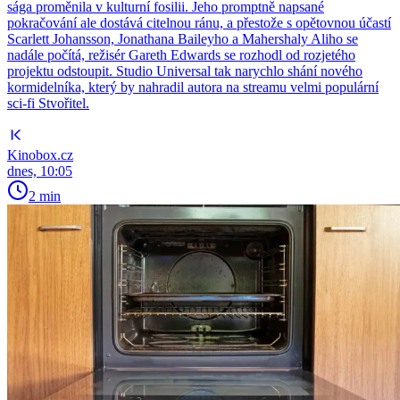
sága proměnila v kulturní fosilii. Jeho promptně napsané
pokračování ale dostává citelnou ránu, a přestože s opětovnou účastí
Scarlett Johansson, Jonathana Baileyho a Mahershaly Aliho se
nadále počítá, režisér Gareth Edwards se rozhodl od rozjetého
projektu odstoupit. Studio Universal tak narychlo shání nového
kormidelníka, který by nahradil autora na streamu velmi populární
sci-fi Stvořitel.
Kinobox.cz
dnes, 10:05
2 min