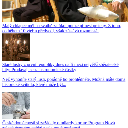
Malý chlapec měl na svatbě za úkol pouze přinést prsteny. Z toho,
co během 10 vteřin předvedl, však zůstává rozum stát
Staré lustry z první republiky dnes patří mezi největší sběratelské
hity: Prodávají se za astronomické částky
Než vyhodíte starý lustr, pořádně ho prohlédněte. Možná máte doma
historické svítidlo, které může být...
České domácnosti si zažádaly o milardy korun: Program Nová
zelená úsporám nabízí zcela nové možnosti