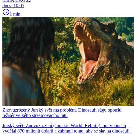
MMAMAG.cz
dnes, 10:05
1 min
Znovuzrozený Jurský svět má problém. Dinosauří ságu opouští
režisér velkého streamovacího hitu
Jurský svět: Znovuzrození (Jurassic World: Rebirth) loni v kinech
vydělal 870 milionů dolarů a zabránil tomu, aby se slavná dinosauří