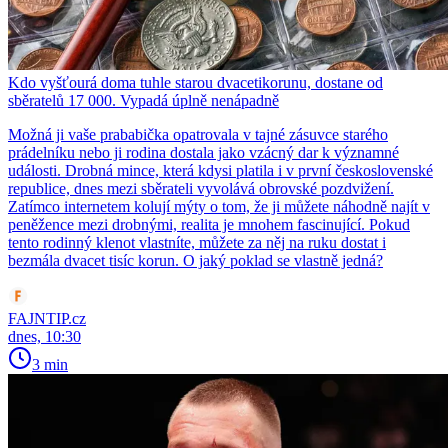
Kdo vyšťourá doma tuhle starou dvacetikorunu, dostane od
sběratelů 17 000. Vypadá úplně nenápadně
Možná ji vaše prababička opatrovala v tajné zásuvce starého
prádelníku nebo ji rodina dostala jako vzácný dar k významné
události. Drobná mince, která kdysi platila i v první československé
republice, dnes mezi sběrateli vyvolává obrovské pozdvižení.
Zatímco internetem kolují mýty o tom, že ji můžete náhodně najít v
peněžence mezi drobnými, realita je mnohem fascinující. Pokud
tento rodinný klenot vlastníte, můžete za něj na ruku dostat i
bezmála dvacet tisíc korun. O jaký poklad se vlastně jedná?
FAJNTIP.cz
dnes, 10:30
3 min