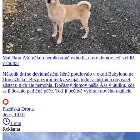
Maličkou Ášu někdo nemilosrdně vyhodil, nový domov teď vyhlíží
v útulku
Několik dní se devítiměsíční štěně potulovalo v okolí Babylonu na
Domažlicku. Bezprizorní fenky se ujali jedni z místních obyvatel,
zůstat u nich ale nemohla. Dočasný domov našla Áša v útulku, kde
se jí dostalo patřičné péče. Teď jí pečlivě vybírají nového majitele.
Plzeňská Drbna
dnes, 10:01
1 min
Reklama