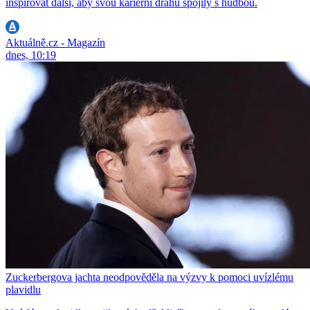
inspirovat další, aby svou kariérní dráhu spojily s hudbou.
Aktuálně.cz - Magazín
dnes, 10:19
Zuckerbergova jachta neodpověděla na výzvy k pomoci uvízlému
plavidlu