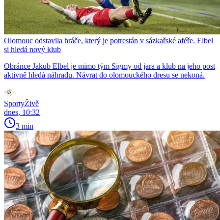
Olomouc odstavila hráče, který je potrestán v sázkařské aféře. Elbel
si hledá nový klub
Obránce Jakub Elbel je mimo tým Sigmy od jara a klub na jeho post
aktivně hledá náhradu. Návrat do olomouckého dresu se nekoná.
SportyŽivě
dnes, 10:32
3 min