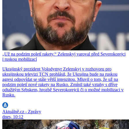
„Už na podzim poletí rakety.“ Zelenskyj varoval před Severokorejci
i ruskou mobilizací
Ukrajinský prezident Volodymyr Zelenskyj v rozhovoru pro
ukrajinskou televizi TCN prohlásil, že Ukrajina bude na ruskou
agresi odpovídat se stále větší intenzitou. Mluvil o tom, že už na
podzim poletí nové rakety na Rusko. Zmínil také vztahy s dříve
odtažitým Srbskem, hrozbě Severokorejců či o možné mobilizaci v
Rusku.
Aktuálně.cz - Zprávy
dnes, 10:12