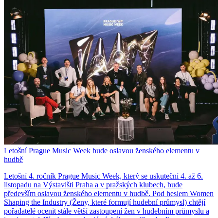
Letošní Prague Music Week bude oslavou ženského elementu v
hudbě
Letošní 4. ročník Prague Music Week, který se uskuteční 4. až 6.
listopadu na Výstavišti Praha a v pražských klubech, bude
především oslavou ženského elementu v hudbě. Pod heslem Women
Shaping the Industry (Ženy, které formují hudební průmysl) chtějí
pořadatelé ocenit stále větší zastoupení žen v hudebním průmyslu a