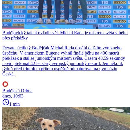
Budějovický talent ovládl svět. Michal Rada je mistrem světa v běhu
přes překážky
Devatenáctiletý Budějčák Michal Rada dosáhl dalšího výrazného
úspěchu. V americkém Eugene vyhrál finále běhu na 400 metrů
překážek a stal se juniorským mistrem světa. Časem 48,59 sekundy
navíc překonal 42 let starý evropský juniorský rekord. Jen několik
týdnů před triumfem přitom úspěšně odmaturoval na gymnáziu
Česká.
Budějcká Drbna
dnes, 10:03
1 min