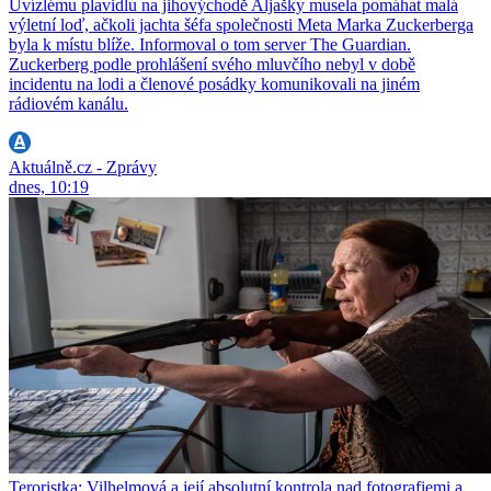
Uvízlému plavidlu na jihovýchodě Aljašky musela pomáhat malá
výletní loď, ačkoli jachta šéfa společnosti Meta Marka Zuckerberga
byla k místu blíže. Informoval o tom server The Guardian.
Zuckerberg podle prohlášení svého mluvčího nebyl v době
incidentu na lodi a členové posádky komunikovali na jiném
rádiovém kanálu.
Aktuálně.cz - Zprávy
dnes, 10:19
Teroristka: Vilhelmová a její absolutní kontrola nad fotografiemi a