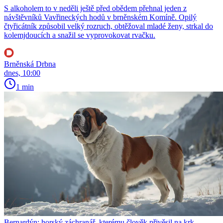
S alkoholem to v neděli ještě před obědem přehnal jeden z
návštěvníků Vavřineckých hodů v brněnském Komíně. Opilý
čtyřicátník způsobil velký rozruch, obtěžoval mladé ženy, strkal do
kolemjdoucích a snažil se vyprovokovat rvačku.
Brněnská Drbna
dnes, 10:00
1 min
Bernardýn: horský záchranář, kterému člověk přivěsil na krk