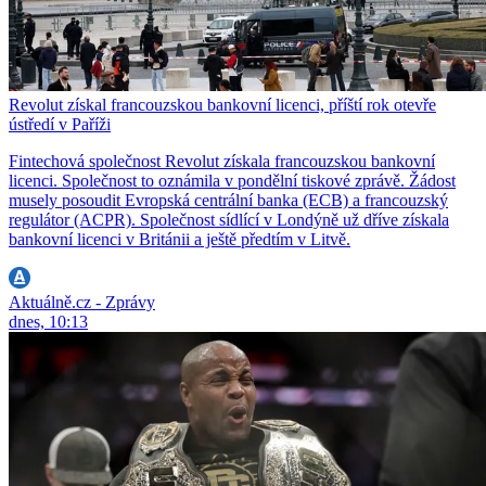
Revolut získal francouzskou bankovní licenci, příští rok otevře
ústředí v Paříži
Fintechová společnost Revolut získala francouzskou bankovní
licenci. Společnost to oznámila v pondělní tiskové zprávě. Žádost
musely posoudit Evropská centrální banka (ECB) a francouzský
regulátor (ACPR). Společnost sídlící v Londýně už dříve získala
bankovní licenci v Británii a ještě předtím v Litvě.
Aktuálně.cz - Zprávy
dnes, 10:13