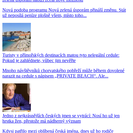
Nová podoba programu Nová zelená úsporám přináší změnu. Stát
už neposílá peníze plošně všem, místo toho...
Turisty v přímořských destinacích matou tyto nelegální cedule:
Pokud je zahlédnete, vůbec jim nevěřte
Mnoho návštěvníků chorvatského pobřeží může během dovolené
narazit na cedule s nápisem „PRIVATE BEACH“. Ale...
Jedno z nejkrásnějších českých jmen se vytrácí: Nosí ho už jen
hrstka žen, přestože má nádherný význam
Kdysi patřilo mezi oblíbená česká jména, dnes už ho rodiče