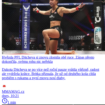
Hvězda PFL Ditcheva si znovu zlomila obě ruce. Zápas přesto
dokončila, svému rohu nic neřekla
Dakota Ditcheva se po více než roční pauze vrátila vítězně, radost
ale vydržela krátce. Britka přiznala, že už od druhého kola cítila
problém s rukama a nyní znovu nosí dlahy.
MMAMAG.cz
dnes, 10:21
1 min