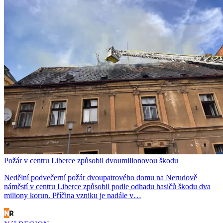
Požár v centru Liberce způsobil dvoumilionovou škodu
Nedělní podvečerní požár dvoupatrového domu na Nerudově
náměstí v centru Liberce způsobil podle odhadu hasičů škodu dva
miliony korun. Příčina vzniku je nadále v…