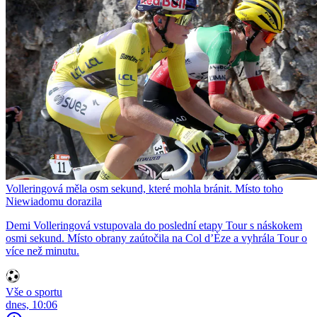
Volleringová měla osm sekund, které mohla bránit. Místo toho
Niewiadomu dorazila
Demi Volleringová vstupovala do poslední etapy Tour s náskokem
osmi sekund. Místo obrany zaútočila na Col d’Èze a vyhrála Tour o
více než minutu.
Vše o sportu
dnes, 10:06