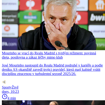
Mourinho se vrací do Realu Madrid s tvrdým režimem: povinná
dieta, posilovna a zákaz léčby mimo klub
José Mourinho nastoupil do Realu Madrid podruhé v kariéře a podle
deníku AS okamžitě zavedl trojici pravidel, která mají kabině vrátit
disciplínu ztracenou v turbulentní sezoně 2025/26.
SportyŽivě
dnes, 10:23
4 min