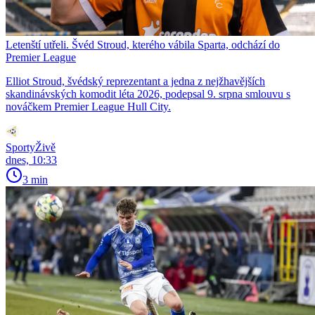
Letenští utřeli. Švéd Stroud, kterého vábila Sparta, odchází do
Premier League
Elliot Stroud, švédský reprezentant a jedna z nejžhavějších
skandinávských komodit léta 2026, podepsal 9. srpna smlouvu s
nováčkem Premier League Hull City.
SportyŽivě
dnes, 10:33
3 min