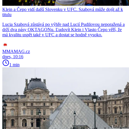
Klein a Čepo vidí další Slovenku v UFC. Szabová může dojít až k
titulu
Lucia Szabová zůstává po výhře nad Lucií Pudilovou neporažená a
drží dva pásy OKTAGONu. Ľudovít Klein i Vlasto Čepo věří, že
má kvalitu uspět také v UFC a dostat se hodně vysoko.
MMAMAG.cz
dnes, 10:16
1 min