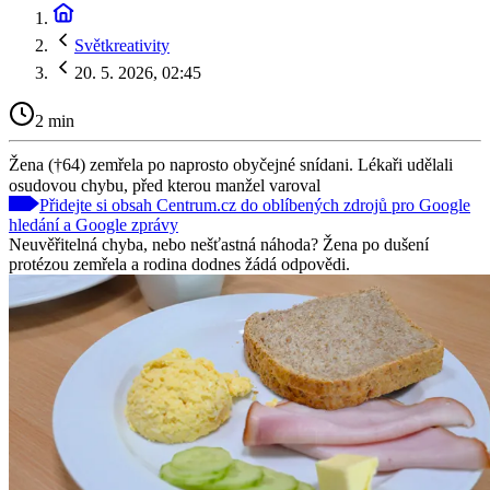
Světkreativity
20. 5. 2026, 02:45
2 min
Žena (†64) zemřela po naprosto obyčejné snídani. Lékaři udělali
osudovou chybu, před kterou manžel varoval
Přidejte si obsah Centrum.cz do oblíbených zdrojů pro Google
hledání a Google zprávy
Neuvěřitelná chyba, nebo nešťastná náhoda? Žena po dušení
protézou zemřela a rodina dodnes žádá odpovědi.