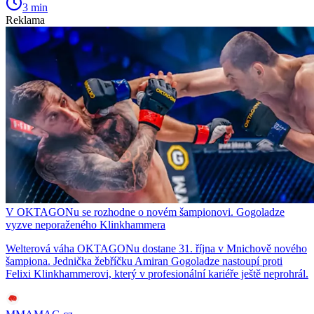
3 min
Reklama
V OKTAGONu se rozhodne o novém šampionovi. Gogoladze
vyzve neporaženého Klinkhammera
Welterová váha OKTAGONu dostane 31. října v Mnichově nového
šampiona. Jednička žebříčku Amiran Gogoladze nastoupí proti
Felixi Klinkhammerovi, který v profesionální kariéře ještě neprohrál.