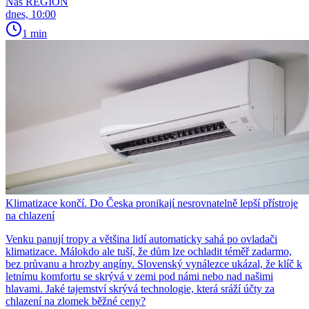
Náš REGION
dnes, 10:00
1 min
Klimatizace končí. Do Česka pronikají nesrovnatelně lepší přístroje
na chlazení
Venku panují tropy a většina lidí automaticky sahá po ovladači
klimatizace. Málokdo ale tuší, že dům lze ochladit téměř zadarmo,
bez průvanu a hrozby angíny. Slovenský vynálezce ukázal, že klíč k
letnímu komfortu se skrývá v zemi pod námi nebo nad našimi
hlavami. Jaké tajemství skrývá technologie, která sráží účty za
chlazení na zlomek běžné ceny?