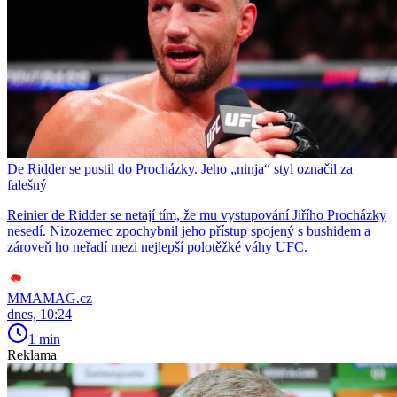
De Ridder se pustil do Procházky. Jeho „ninja“ styl označil za
falešný
Reinier de Ridder se netají tím, že mu vystupování Jiřího Procházky
nesedí. Nizozemec zpochybnil jeho přístup spojený s bushidem a
zároveň ho neřadí mezi nejlepší polotěžké váhy UFC.
MMAMAG.cz
dnes, 10:24
1 min
Reklama