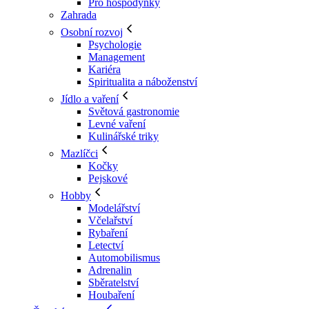
Pro hospodyňky
Zahrada
Osobní rozvoj
Psychologie
Management
Kariéra
Spiritualita a náboženství
Jídlo a vaření
Světová gastronomie
Levné vaření
Kulinářské triky
Mazlíčci
Kočky
Pejskové
Hobby
Modelářství
Včelařství
Rybaření
Letectví
Automobilismus
Adrenalin
Sběratelství
Houbaření