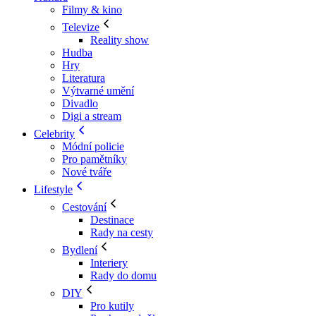
Filmy & kino
Televize
Reality show
Hudba
Hry
Literatura
Výtvarné umění
Divadlo
Digi a stream
Celebrity
Módní policie
Pro pamětníky
Nové tváře
Lifestyle
Cestování
Destinace
Rady na cesty
Bydlení
Interiery
Rady do domu
DIY
Pro kutily