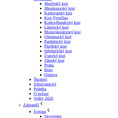
Jihočeský kraj
Jihomoravský kraj
Karlovarský kraj
Kraj Vysočina
Králověhradecký kraj
Liberecký kraj
Moravskoslezský kraj
Olomoucký kraj
Pardubický kraj
Plzeňský kraj
Středočeský kraj
Ústecký kraj
Zlínský kraj
Praha
Brno
Ostrava
Školství
Zdravotnictví
Politika
O počasí
Volby 2026
Zahraničí
Evropa
Slovensko