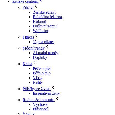
Ženské centrum
Zdraví
Ženské zdraví
Babiččina lékárna
Hubnutí
Duševní zdraví
Wellbeing
Fitness
Jóga a pilates
Módní trendy
Aktuální trendy
Doplňky
Krása
Péče o pleť
Péče o tělo
Vlasy
Nehty
Příběhy ze života
Inspirativní ženy
Rodina & komunita
Výchova
Přátelství
Vztahy