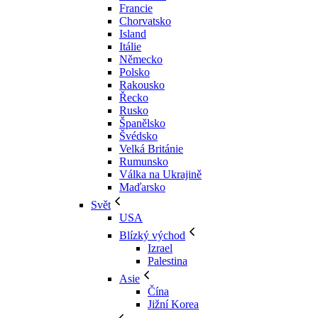
Francie
Chorvatsko
Island
Itálie
Německo
Polsko
Rakousko
Řecko
Rusko
Španělsko
Švédsko
Velká Británie
Rumunsko
Válka na Ukrajině
Maďarsko
Svět
USA
Blízký východ
Izrael
Palestina
Asie
Čína
Jižní Korea