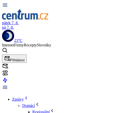
pátek 7. 8.
pá 7. 8.
23°C
Internet
Firmy
Recepty
Slovníky
Přihlášení
Zprávy
Domácí
Regionální