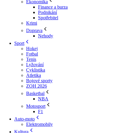
Ekonomika
Finance a burza
Podnikání
Spotřebitel
Krimi
Doprava
Nehody
Sport
Hokej
Fotbal
Tenis
Lyžování
Cyklistika
Atletika
Bojové sporty
ZOH 2026
Basketbal
NBA
Motosport
F1
Auto-moto
Elektromobily
Kultura