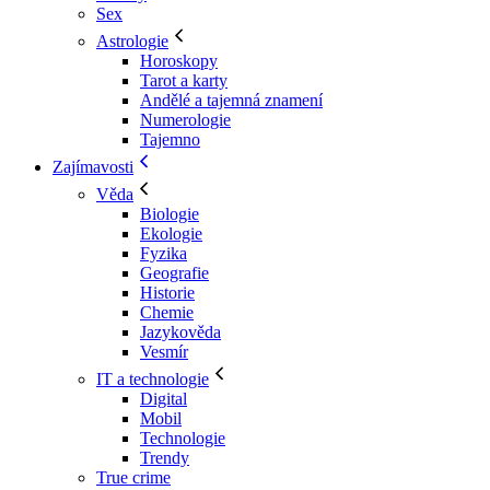
Sex
Astrologie
Horoskopy
Tarot a karty
Andělé a tajemná znamení
Numerologie
Tajemno
Zajímavosti
Věda
Biologie
Ekologie
Fyzika
Geografie
Historie
Chemie
Jazykověda
Vesmír
IT a technologie
Digital
Mobil
Technologie
Trendy
True crime