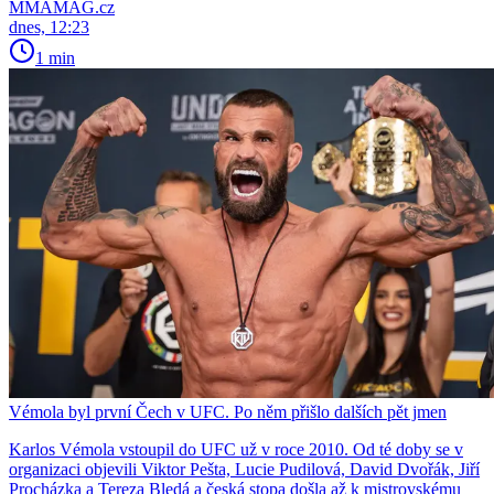
MMAMAG.cz
dnes, 12:23
1 min
Vémola byl první Čech v UFC. Po něm přišlo dalších pět jmen
Karlos Vémola vstoupil do UFC už v roce 2010. Od té doby se v
organizaci objevili Viktor Pešta, Lucie Pudilová, David Dvořák, Jiří
Procházka a Tereza Bledá a česká stopa došla až k mistrovskému