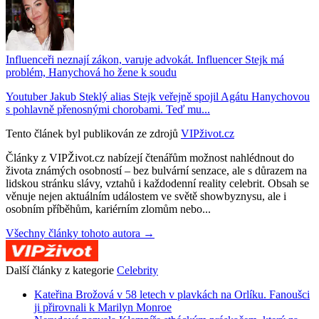
Influenceři neznají zákon, varuje advokát. Influencer Stejk má
problém, Hanychová ho žene k soudu
Youtuber Jakub Steklý alias Stejk veřejně spojil Agátu Hanychovou
s pohlavně přenosnými chorobami. Teď mu...
Tento článek byl publikován ze zdrojů
VIPživot.cz
Články z VIPŽivot.cz nabízejí čtenářům možnost nahlédnout do
života známých osobností – bez bulvární senzace, ale s důrazem na
lidskou stránku slávy, vztahů i každodenní reality celebrit. Obsah se
věnuje nejen aktuálním událostem ve světě showbyznysu, ale i
osobním příběhům, kariérním zlomům nebo...
Všechny články tohoto autora →
Další články z kategorie
Celebrity
Kateřina Brožová v 58 letech v plavkách na Orlíku. Fanoušci
ji přirovnali k Marilyn Monroe