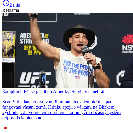
2 min
Reklama
Šampion UFC se pustil do Ameriky. Servítky si nebral
Sean Strickland znovu zamířil mimo klec a tentokrát napadl
fungování vlastní země. Kritiku spojil s válkami na Blízkém
východě, zdravotnictvím i Íránem a odmítl, že současný systém
odpovídá kapitalismu.