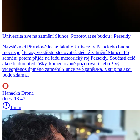
Univerzita zve na zatmění Slunce. Pozorovat se budou i Perseidy
Návštěvníci Přírodovědecké fakulty Univerzity Palackého budou
moci z její terasy ve středu sledovat částečné zatmění Slunce. Po
setmění potom přijde na řadu meteorický roj Perseidy. Součástí celé
akce budou přednášky, komentované pozorování nebo živý
videopřenos úplného zatmění Slunce ze Španělska. Vstup na akci
bude zdarma.
Hanácká Drbna
dnes, 13:47
1 min