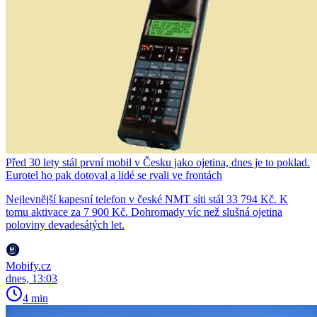
Před 30 lety stál první mobil v Česku jako ojetina, dnes je to poklad.
Eurotel ho pak dotoval a lidé se rvali ve frontách
Nejlevnější kapesní telefon v české NMT síti stál 33 794 Kč. K
tomu aktivace za 7 900 Kč. Dohromady víc než slušná ojetina
poloviny devadesátých let.
Mobify.cz
dnes, 13:03
4 min