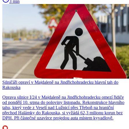
3 min
Silničáři opraví v Majdaleně na Jindřichohradecku hlavní tah do
Rakouska
Oprava silnice I/24 v Majdaleně na Jindřichohradecku omezí řidiče
od pondělí 10. srpna do poloviny listopadu. Rekonstrukce hlavního
tahu, který vede z Veselí nad Lužnicí přes Třeboň na hraniční
přechod Halámky do Rakouska, si vyžádá 62,3 milionu korun bez
DPH. Při částečné uzavírce projedou auta místem kyvadlově.