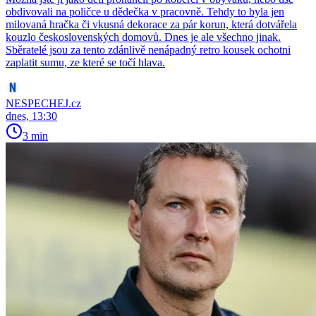
obdivovali na poličce u dědečka v pracovně. Tehdy to byla jen
milovaná hračka či vkusná dekorace za pár korun, která dotvářela
kouzlo československých domovů. Dnes je ale všechno jinak.
Sběratelé jsou za tento zdánlivě nenápadný retro kousek ochotni
zaplatit sumu, ze které se točí hlava.
NESPECHEJ.cz
dnes, 13:30
3 min