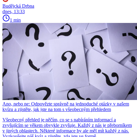
Budějcká Drbna
dnes, 13:33
1 min
Ano, nebo ne: Odpovězte správně na jednoduché otázky v našem
kvízu a zjistěte, jak jste na tom s všeobecným přehledem
Všeobecný přehled je něčím, co se s nabíráním informací a
zvyšujícím se věkem obvykle zvyšuje. Každý z nás je přeborníkem
v jiných oblastech. Některé informace by ale měl mít každý z nás.
Vyzkoušejte náš kvíz a zjistěte, zda jste ve formě.