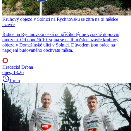
Kruhový objezd v Solnici na Rychnovsku se zítra na tři měsíce
uzavře
Řidiče na Rychnovsku čeká od příštího týdne výrazné dopravní
omezení. Od pondělí 10. srpna se na tři měsíce uzavře kruhový
objezd v Domašínské ulici v Solnici. Důvodem jsou práce na
napojení budovaného obchvatu města.
Hradecká Drbna
dnes, 13:26
1 min