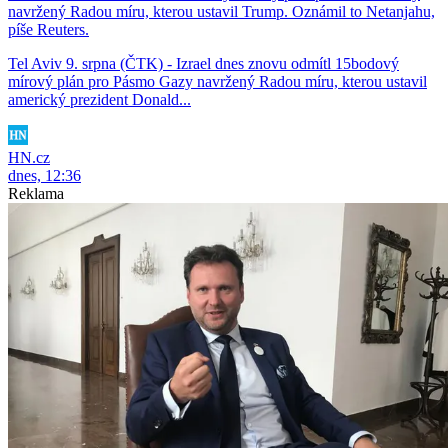
navržený Radou míru, kterou ustavil Trump. Oznámil to Netanjahu,
píše Reuters.
Tel Aviv 9. srpna (ČTK) - Izrael dnes znovu odmítl 15bodový
mírový plán pro Pásmo Gazy navržený Radou míru, kterou ustavil
americký prezident Donald...
HN.cz
dnes, 12:36
Reklama