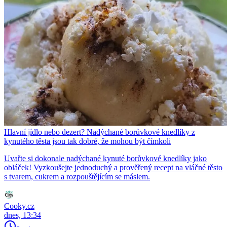
Hlavní jídlo nebo dezert? Nadýchané borůvkové knedlíky z
kynutého těsta jsou tak dobré, že mohou být čímkoli
Uvařte si dokonale nadýchané kynuté borůvkové knedlíky jako
obláček! Vyzkoušejte jednoduchý a prověřený recept na vláčné těsto
s tvarem, cukrem a rozpouštějícím se máslem.
Cooky.cz
dnes, 13:34