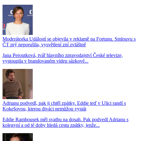
Moderátorka Událostí se objevila v reklamě na Fortunu. Smlouvu s
ČT prý neporušila, vysvětlení zní zvláštně
Jana Peroutková, tvář hlavního zpravodajství České televize,
vystoupila v brandovaném videu sázkové...
Adrianu podvedl, pak ji chtěl zpátky. Eddie teď v Ulici randí s
Kokešovou, kterou diváci nemůžou vystát
Eddie Rambousek měl svatbu na dosah. Pak podvedl Adrianu s
kolegyní a od té doby hledá cestu zpátky, jenže...