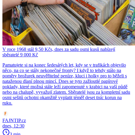
V roce 1968 stál 9,50 Kčs, dnes za sadu osmi kusů nabízejí
sběratelé 9 000 Kč
Pamatujete si na konec šedesátých let, kdy se v trafikách objevilo
něco, na co se stály nekonečné fronty? I když to tehdy stálo na
poměry brožurek neuvěřitelné peníze, kluci i holky pro to běželi s
nataženou dlaní plnou mincí. Dnes se tyto zažloutlé papírové
poklady, které možná stále leží zapomenuté v krabici na vaší půdě
nebo na chalupě, vyvažují zlatem. Sběratelé jsou za kompletní sadu
osmi sešitů ochotni okamžitě vyplatit téměř deset tisíc korun na
ruku.
FAJNTIP.cz
dnes, 12:30
3 min