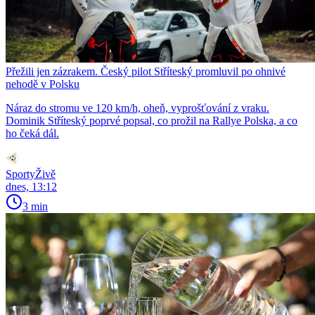
Přežili jen zázrakem. Český pilot Stříteský promluvil po ohnivé
nehodě v Polsku
Náraz do stromu ve 120 km/h, oheň, vyprošťování z vraku.
Dominik Stříteský poprvé popsal, co prožil na Rallye Polska, a co
ho čeká dál.
SportyŽivě
dnes, 13:12
3 min