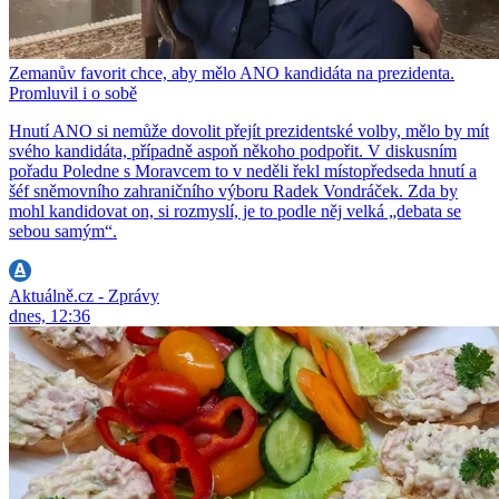
Zemanův favorit chce, aby mělo ANO kandidáta na prezidenta.
Promluvil i o sobě
Hnutí ANO si nemůže dovolit přejít prezidentské volby, mělo by mít
svého kandidáta, případně aspoň někoho podpořit. V diskusním
pořadu Poledne s Moravcem to v neděli řekl místopředseda hnutí a
šéf sněmovního zahraničního výboru Radek Vondráček. Zda by
mohl kandidovat on, si rozmyslí, je to podle něj velká „debata se
sebou samým“.
Aktuálně.cz - Zprávy
dnes, 12:36