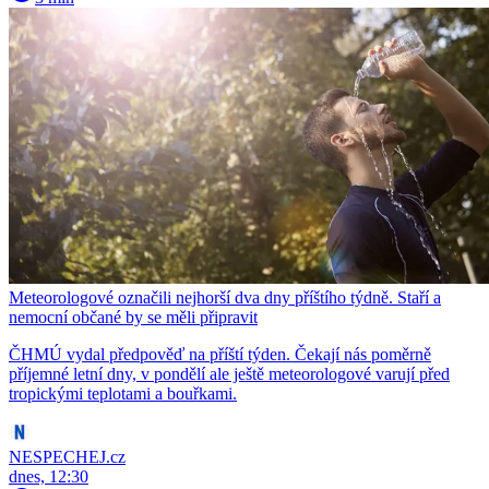
Meteorologové označili nejhorší dva dny příštího týdně. Staří a
nemocní občané by se měli připravit
ČHMÚ vydal předpověď na příští týden. Čekají nás poměrně
příjemné letní dny, v pondělí ale ještě meteorologové varují před
tropickými teplotami a bouřkami.
NESPECHEJ.cz
dnes, 12:30