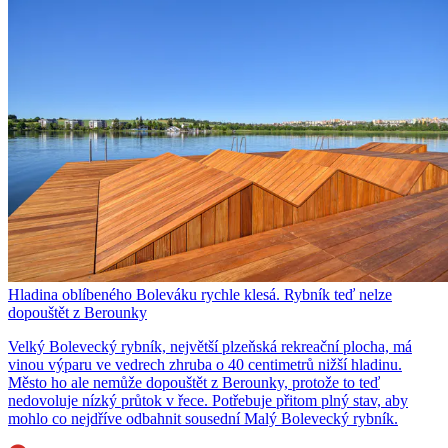
Hladina oblíbeného Boleváku rychle klesá. Rybník teď nelze
dopouštět z Berounky
Velký Bolevecký rybník, největší plzeňská rekreační plocha, má
vinou výparu ve vedrech zhruba o 40 centimetrů nižší hladinu.
Město ho ale nemůže dopouštět z Berounky, protože to teď
nedovoluje nízký průtok v řece. Potřebuje přitom plný stav, aby
mohlo co nejdříve odbahnit sousední Malý Bolevecký rybník.