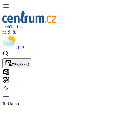
neděle 9. 8.
ne 9. 8.
31°C
Přihlášení
Reklama