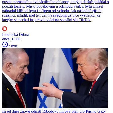
pustila neznámého dvanáctiletého chlapce, který ji slušně požádal o
použití toalety. Místo poděkování a odchodu však z bytu zmizel
náhradní klíč od bytu i s čipem od vchodu. Jak následně zjistili
strážníci, mladík měl ten den na svědomí už více výstřelků, ke
kterým se nechal inspirovat videi na sociální síti TikTok.
Liberecká Drbna
dnes, 13:00
2 min
Izrael dnes znovu odmítl 15bodový mírový plán pro Pásmo Gazy