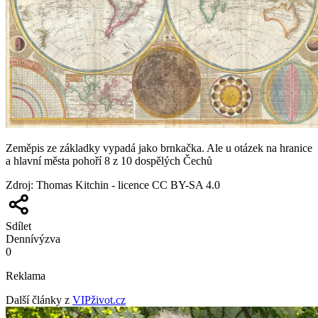
Zeměpis ze základky vypadá jako brnkačka. Ale u otázek na hranice
a hlavní města pohoří 8 z 10 dospělých Čechů
Zdroj
:
Thomas Kitchin - licence CC BY-SA 4.0
Sdílet
Denní
výzva
0
Reklama
Další články z
VIPživot.cz