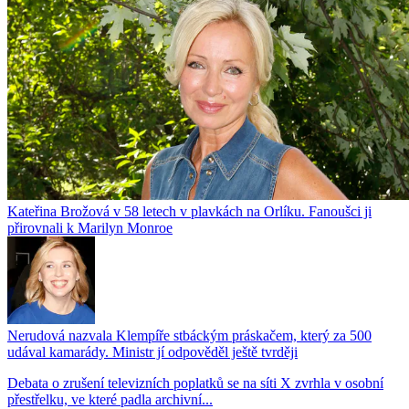
Kateřina Brožová v 58 letech v plavkách na Orlíku. Fanoušci ji
přirovnali k Marilyn Monroe
Nerudová nazvala Klempíře stbáckým práskačem, který za 500
udával kamarády. Ministr jí odpověděl ještě tvrději
Debata o zrušení televizních poplatků se na síti X zvrhla v osobní
přestřelku, ve které padla archivní...