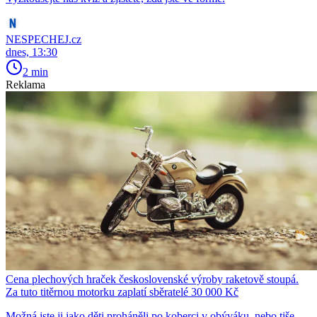
NESPECHEJ.cz
dnes, 13:30
2 min
Reklama
Cena plechových hraček československé výroby raketově stoupá.
Za tuto titěrnou motorku zaplatí sběratelé 30 000 Kč
Možná jste ji jako děti proháněli po koberci v obýváku, nebo tiše