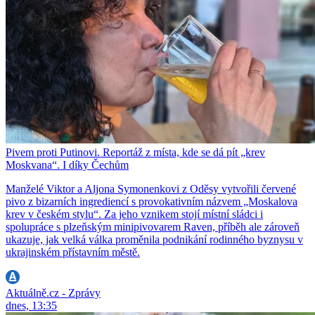
Pivem proti Putinovi. Reportáž z místa, kde se dá pít „krev
Moskvana“. I díky Čechům
Manželé Viktor a Aljona Symonenkovi z Oděsy vytvořili červené
pivo z bizarních ingrediencí s provokativním názvem „Moskalova
krev v českém stylu“. Za jeho vznikem stojí místní sládci i
spolupráce s plzeňským minipivovarem Raven, příběh ale zároveň
ukazuje, jak velká válka proměnila podnikání rodinného byznysu v
ukrajinském přístavním městě.
Aktuálně.cz - Zprávy
dnes, 13:35