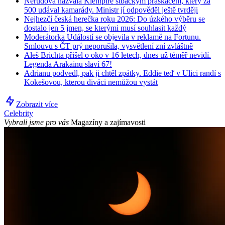
Nerudová nazvala Klempíře stbáckým práskačem, který za
500 udával kamarády. Ministr jí odpověděl ještě tvrději
Nejhezčí česká herečka roku 2026: Do úzkého výběru se
dostalo jen 5 jmen, se kterými musí souhlasit každý
Moderátorka Událostí se objevila v reklamě na Fortunu.
Smlouvu s ČT prý neporušila, vysvětlení zní zvláštně
Aleš Brichta přišel o oko v 16 letech, dnes už téměř nevidí.
Legenda Arakainu slaví 67!
Adrianu podvedl, pak ji chtěl zpátky. Eddie teď v Ulici randí s
Kokešovou, kterou diváci nemůžou vystát
Zobrazit více
Celebrity
Vybrali jsme pro vás
Magazíny a zajímavosti