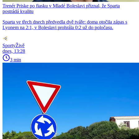
Trenér Priske po fiasku v Mladé Boleslavi přiznal, že Sparta
postrádá kvalitu
Sparta ve třech dnech předvedla dvě tváře: doma otočila zápas s
Lyonem na 2:1, v Boleslavi prohrála 0:2 už do poločasu.
SportyŽivě
dnes, 13:28
3 min