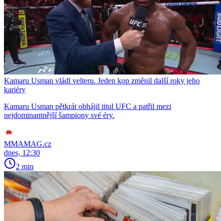
Kamaru Usman vládl velteru. Jeden kop změnil další roky jeho
kariéry
Kamaru Usman pětkrát obhájil titul UFC a patřil mezi
nejdominantnější šampiony své éry.
MMAMAG.cz
dnes, 12:30
2 min