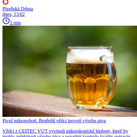
Plzeňská Drbna
dnes, 13:02
2 min
Pivní mikroroboti. Brněnští vědci inovují výrobu piva
Vědci z CEITEC VUT vyvinuli mikroskopické bioboty, které by
mohly zefektivnit výrobu piva a usnadnit kontrolu kvality potravin.