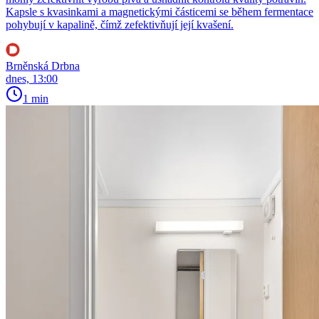
Kapsle s kvasinkami a magnetickými částicemi se během fermentace
pohybují v kapalině, čímž zefektivňují její kvašení.
Brněnská Drbna
dnes, 13:00
1 min