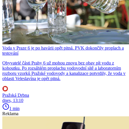
Voda v Praze 6 je po havárii opět pitná. PVK dokončily proplach a
testování
Obyvatelé části Prahy 6 už mohou znovu bez obav pít vodu z
kohoutku. Po rozsáhlém proplachu vodovodní sítě a laboratorním
rozboru vzorků Pražské vodovody a kanalizace potvrdily, že voda v
oblasti Veleslavína je opět pitná.
Pražská Drbna
dnes, 13:10
1 min
Reklama