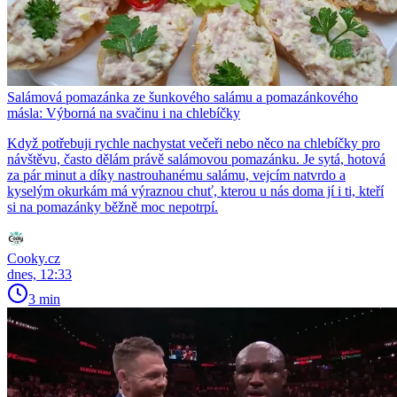
Salámová pomazánka ze šunkového salámu a pomazánkového
másla: Výborná na svačinu i na chlebíčky
Když potřebuji rychle nachystat večeři nebo něco na chlebíčky pro
návštěvu, často dělám právě salámovou pomazánku. Je sytá, hotová
za pár minut a díky nastrouhanému salámu, vejcím natvrdo a
kyselým okurkám má výraznou chuť, kterou u nás doma jí i ti, kteří
si na pomazánky běžně moc nepotrpí.
Cooky.cz
dnes, 12:33
3 min