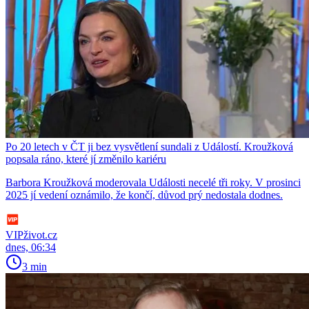
Po 20 letech v ČT ji bez vysvětlení sundali z Událostí. Kroužková
popsala ráno, které jí změnilo kariéru
Barbora Kroužková moderovala Události necelé tři roky. V prosinci
2025 jí vedení oznámilo, že končí, důvod prý nedostala dodnes.
VIPživot.cz
dnes, 06:34
3 min