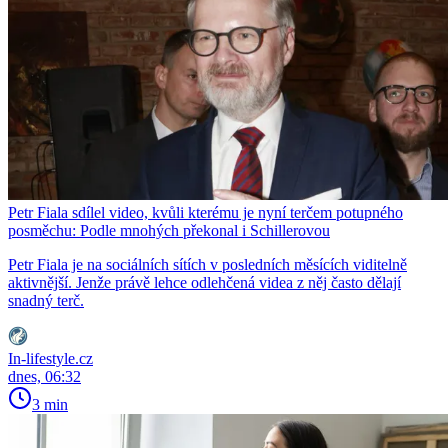
Petr Fiala sdílel video, kvůli kterému je nyní terčem potupného
posměchu: Podle mnohých překonal i Schillerovou
Petr Fiala je na sociálních sítích v posledních měsících viditelně
aktivnější. Jenže právě lehce odlehčená videa z něj často dělají
snadný terč.
In-lifestyle.cz
dnes, 06:32
3 min