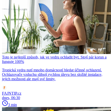
Toto je nejlepší způsob, jak ve vedru ochladit byt. Stojí pár korun a
funguje 100%
Tropická vedra nutí mnoho domácností hledat účinné ochlazení.
Ochlazovače vzduchu slibují rychlou úlevu bez složité instalace,
jejich možnosti ale mají své limity.
FAJNTIP.cz
dnes, 06:30
3 min