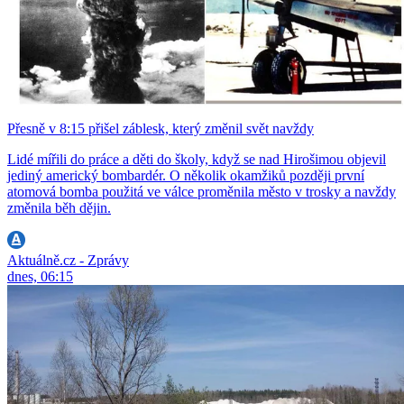
Přesně v 8:15 přišel záblesk, který změnil svět navždy
Lidé mířili do práce a děti do školy, když se nad Hirošimou objevil
jediný americký bombardér. O několik okamžiků později první
atomová bomba použitá ve válce proměnila město v trosky a navždy
změnila běh dějin.
Aktuálně.cz - Zprávy
dnes, 06:15