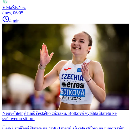
VědaŽivě.cz
dnes, 06:05
4 min
Neuvěřitelný finiš českého zázraku. Botková vytáhla štafetu ke
světovému stříbru
Česká smíšená štafeta na 4x400 metrů získala stříbro na juniorském