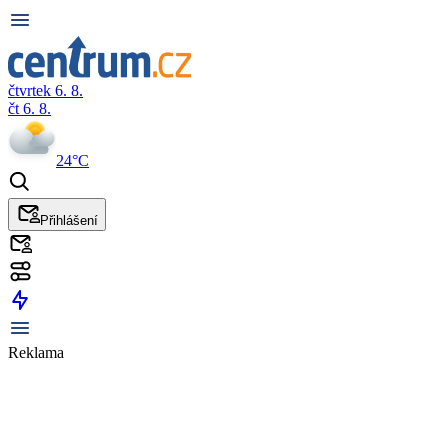
čtvrtek 6. 8.
čt 6. 8.
24°C
Přihlášení
Reklama