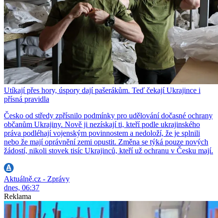
Utíkají přes hory, úspory dají pašerákům. Teď čekají Ukrajince i
přísná pravidla
Česko od středy zpřísnilo podmínky pro udělování dočasné ochrany
občanům Ukrajiny. Nově ji nezískají ti, kteří podle ukrajinského
práva podléhají vojenským povinnostem a nedoloží, že je splnili
nebo že mají oprávnění zemi opustit. Změna se týká pouze nových
žádostí, nikoli stovek tisíc Ukrajinců, kteří už ochranu v Česku mají.
Aktuálně.cz - Zprávy
dnes, 06:37
Reklama