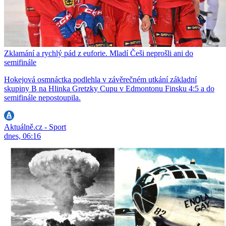
Zklamání a rychlý pád z euforie. Mladí Češi neprošli ani do
semifinále
Hokejová osmnáctka podlehla v závěrečném utkání základní
skupiny B na Hlinka Gretzky Cupu v Edmontonu Finsku 4:5 a do
semifinále nepostoupila.
Aktuálně.cz - Sport
dnes, 06:16