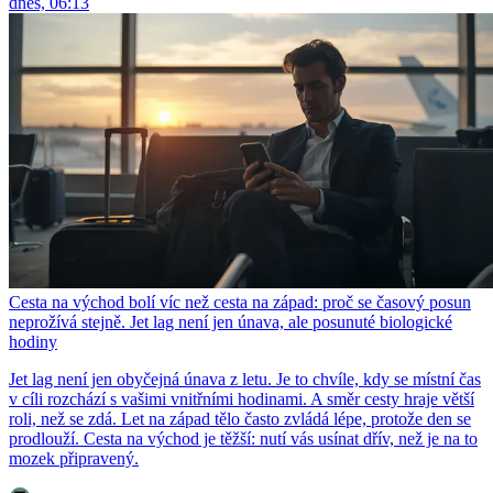
dnes, 06:13
Cesta na východ bolí víc než cesta na západ: proč se časový posun
neprožívá stejně. Jet lag není jen únava, ale posunuté biologické
hodiny
Jet lag není jen obyčejná únava z letu. Je to chvíle, kdy se místní čas
v cíli rozchází s vašimi vnitřními hodinami. A směr cesty hraje větší
roli, než se zdá. Let na západ tělo často zvládá lépe, protože den se
prodlouží. Cesta na východ je těžší: nutí vás usínat dřív, než je na to
mozek připravený.