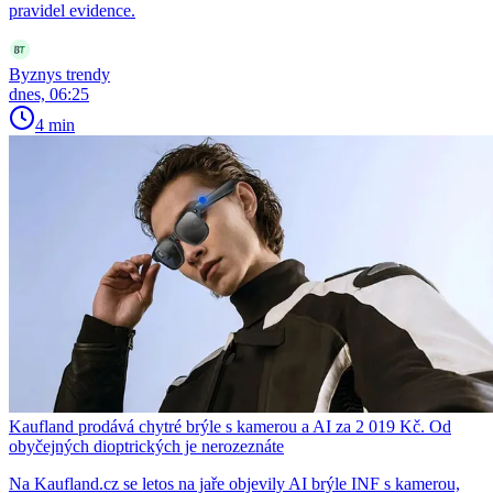
pravidel evidence.
Byznys trendy
dnes, 06:25
4 min
Kaufland prodává chytré brýle s kamerou a AI za 2 019 Kč. Od
obyčejných dioptrických je nerozeznáte
Na Kaufland.cz se letos na jaře objevily AI brýle INF s kamerou,