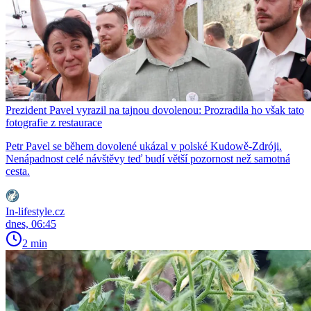
Prezident Pavel vyrazil na tajnou dovolenou: Prozradila ho však tato
fotografie z restaurace
Petr Pavel se během dovolené ukázal v polské Kudowě-Zdróji.
Nenápadnost celé návštěvy teď budí větší pozornost než samotná
cesta.
In-lifestyle.cz
dnes, 06:45
2 min