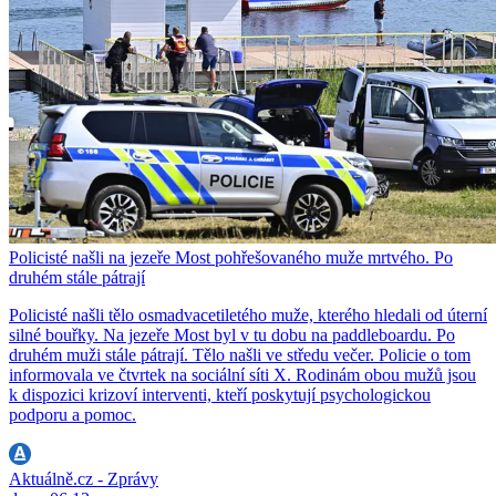
Policisté našli na jezeře Most pohřešovaného muže mrtvého. Po
druhém stále pátrají
Policisté našli tělo osmadvacetiletého muže, kterého hledali od úterní
silné bouřky. Na jezeře Most byl v tu dobu na paddleboardu. Po
druhém muži stále pátrají. Tělo našli ve středu večer. Policie o tom
informovala ve čtvrtek na sociální síti X. Rodinám obou mužů jsou
k dispozici krizoví interventi, kteří poskytují psychologickou
podporu a pomoc.
Aktuálně.cz - Zprávy