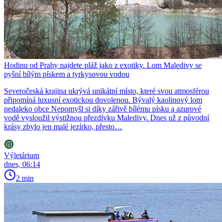
Hodinu od Prahy najdete pláž jako z exotiky. Lom Maledivy se
pyšní bílým pískem a tyrkysovou vodou
Severočeská krajina ukrývá unikátní místo, které svou atmosférou
připomíná luxusní exotickou dovolenou. Bývalý kaolinový lom
nedaleko obce Nepomyšl si díky zářivě bílému písku a azurové
vodě vysloužil výstižnou přezdívku Maledivy. Dnes už z původní
krásy zbylo jen malé jezírko, přesto…
Výletárium
dnes, 06:14
2 min