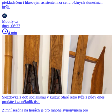
překladačem i hlasovým asistentem za cenu běžných slunečních
brýlí.
Mobify.cz
dnes, 06:23
4 min
Sjezdovka z dob socialismu v kurzu: Staré retro lyže z půdy dnes
prodáte i za několik tisíc
Zimní sezóna na horách je pro mnohé synonymem pro