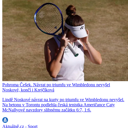
Pohroma Češek. Návrat po triumfu ve Wimbledonu nevyšel
Noskové, končí i Krejčíková
Lindě Noskové návrat na kurty po triumfu ve Wimbledonu nevyšel.
Na betonu v Torontu podlehla česká tenistka Američance Caty
McNallyové navzdory slibnému začátku 6:7, 1:6.
Aktuálně.cz - Sport