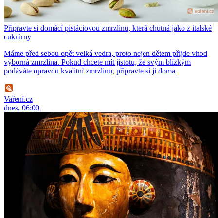
Připravte si domácí pistáciovou zmrzlinu, která chutná jako z italské
cukrárny
Máme před sebou opět velká vedra, proto nejen dětem přijde vhod
výborná zmrzlina. Pokud chcete mít jistotu, že svým blízkým
podáváte opravdu kvalitní zmrzlinu, připravte si ji doma.
Vaření.cz
dnes, 06:00