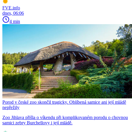
FVE.info
dnes, 06:06
4 min
Porod v české zoo skončil tragicky. Oblíbená samice ani její mládě
nepřežily
Zoo Jihlava přišla o víkendu při komplikovaném porodu o chovnou
samici zebry Burchellovy i její mládě.