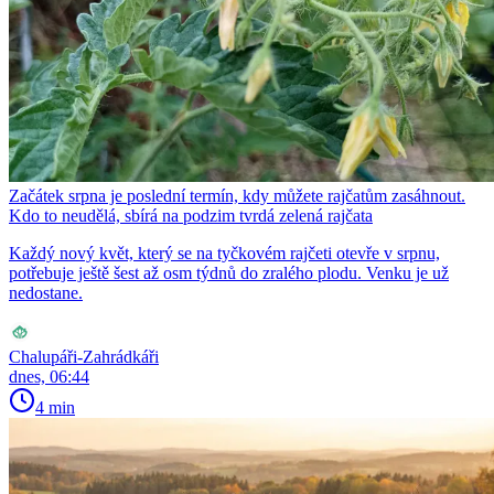
Začátek srpna je poslední termín, kdy můžete rajčatům zasáhnout.
Kdo to neudělá, sbírá na podzim tvrdá zelená rajčata
Každý nový květ, který se na tyčkovém rajčeti otevře v srpnu,
potřebuje ještě šest až osm týdnů do zralého plodu. Venku je už
nedostane.
Chalupáři-Zahrádkáři
dnes, 06:44
4 min