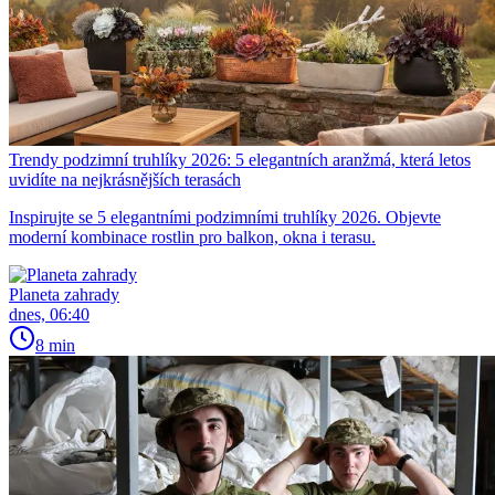
Trendy podzimní truhlíky 2026: 5 elegantních aranžmá, která letos
uvidíte na nejkrásnějších terasách
Inspirujte se 5 elegantními podzimními truhlíky 2026. Objevte
moderní kombinace rostlin pro balkon, okna i terasu.
Planeta zahrady
dnes, 06:40
8 min