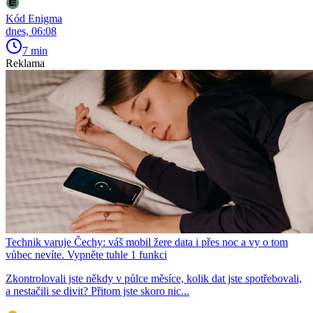
Kód Enigma
dnes, 06:08
7 min
Reklama
Technik varuje Čechy: váš mobil žere data i přes noc a vy o tom
vůbec nevíte. Vypněte tuhle 1 funkci
Zkontrolovali jste někdy v půlce měsíce, kolik dat jste spotřebovali,
a nestačili se divit? Přitom jste skoro nic...