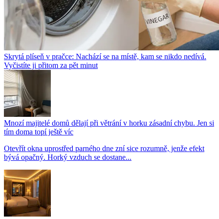
Skrytá plíseň v pračce: Nachází se na místě, kam se nikdo nedívá.
Vyčistíte ji přitom za pět minut
Mnozí majitelé domů dělají při větrání v horku zásadní chybu. Jen si
tím doma topí ještě víc
Otevřít okna uprostřed parného dne zní sice rozumně, jenže efekt
bývá opačný. Horký vzduch se dostane...