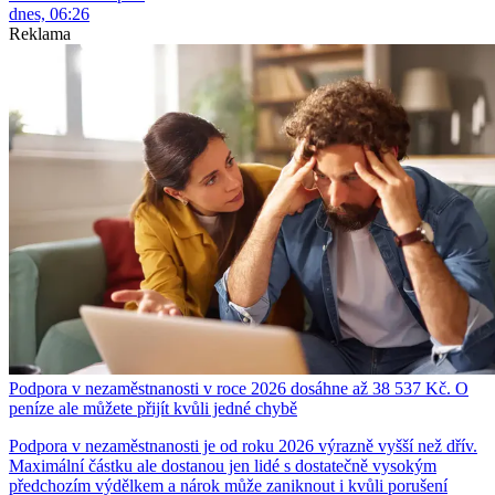
dnes, 06:26
Reklama
Podpora v nezaměstnanosti v roce 2026 dosáhne až 38 537 Kč. O
peníze ale můžete přijít kvůli jedné chybě
Podpora v nezaměstnanosti je od roku 2026 výrazně vyšší než dřív.
Maximální částku ale dostanou jen lidé s dostatečně vysokým
předchozím výdělkem a nárok může zaniknout i kvůli porušení