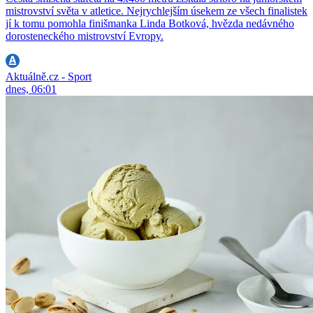
mistrovství světa v atletice. Nejrychlejším úsekem ze všech finalistek
jí k tomu pomohla finišmanka Linda Botková, hvězda nedávného
dorosteneckého mistrovství Evropy.
Aktuálně.cz - Sport
dnes, 06:01