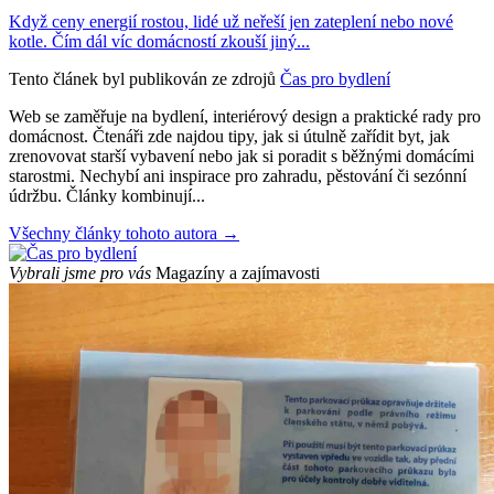
Když ceny energií rostou, lidé už neřeší jen zateplení nebo nové
kotle. Čím dál víc domácností zkouší jiný...
Tento článek byl publikován ze zdrojů
Čas pro bydlení
Web se zaměřuje na bydlení, interiérový design a praktické rady pro
domácnost. Čtenáři zde najdou tipy, jak si útulně zařídit byt, jak
zrenovovat starší vybavení nebo jak si poradit s běžnými domácími
starostmi. Nechybí ani inspirace pro zahradu, pěstování či sezónní
údržbu. Články kombinují...
Všechny články tohoto autora →
Vybrali jsme pro vás
Magazíny a zajímavosti