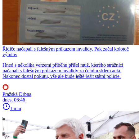
Řidiče načapali s falešným průkazem invalidy. Pak začal kolotoč
výmluv
Hned s několika verzemi příběhu přišel muž, kterého strážníci
načapali s falešným průkazem invalidy za čelním sklem auta.
Nakonec dostal pokutu, vše ale bude ještě řešit státní policie.
Pražská Drbna
dnes, 06:46
1 min