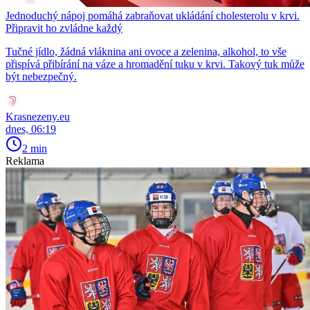
Jednoduchý nápoj pomáhá zabraňovat ukládání cholesterolu v krvi.
Připravit ho zvládne každý
Tučné jídlo, žádná vláknina ani ovoce a zelenina, alkohol, to vše
přispívá přibírání na váze a hromadění tuku v krvi. Takový tuk může
být nebezpečný.
Krasnezeny.eu
dnes, 06:19
2 min
Reklama