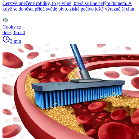
Čerstvě upečené rohlíky, to je vůně, která se line celým domem. A
když se do těsta přidá světlé pivo, získá pečivo ještě výraznější chuť.
Cooky.cz
dnes, 06:20
3 min