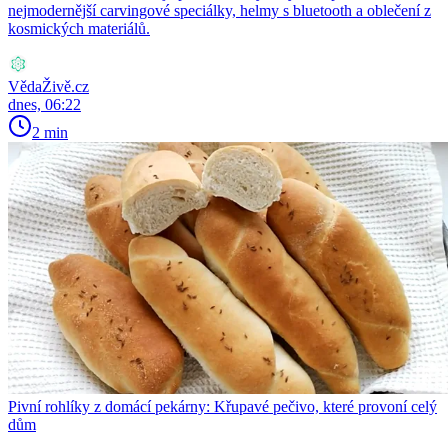
nejmodernější carvingové speciálky, helmy s bluetooth a oblečení z
kosmických materiálů.
VědaŽivě.cz
dnes, 06:22
2 min
Pivní rohlíky z domácí pekárny: Křupavé pečivo, které provoní celý
dům