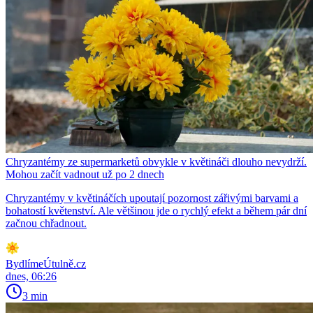
Chryzantémy ze supermarketů obvykle v květináči dlouho nevydrží.
Mohou začít vadnout už po 2 dnech
Chryzantémy v květináčích upoutají pozornost zářivými barvami a
bohatostí květenství. Ale většinou jde o rychlý efekt a během pár dní
začnou chřadnout.
BydlímeÚtulně.cz
dnes, 06:26
3 min