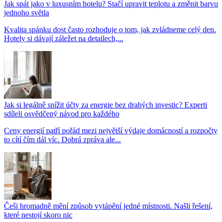
Jak spát jako v luxusním hotelu? Stačí upravit teplotu a změnit barvu
jednoho světla
Kvalita spánku dost často rozhoduje o tom, jak zvládneme celý den.
Hotely si dávají záležet na detailech,...
Jak si legálně snížit účty za energie bez drahých investic? Experti
sdíleli osvědčený návod pro každého
Ceny energií patří pořád mezi největší výdaje domácností a rozpočty
to cítí čím dál víc. Dobrá zpráva ale...
Češi hromadně mění způsob vytápění jedné místnosti. Našli řešení,
které nestojí skoro nic