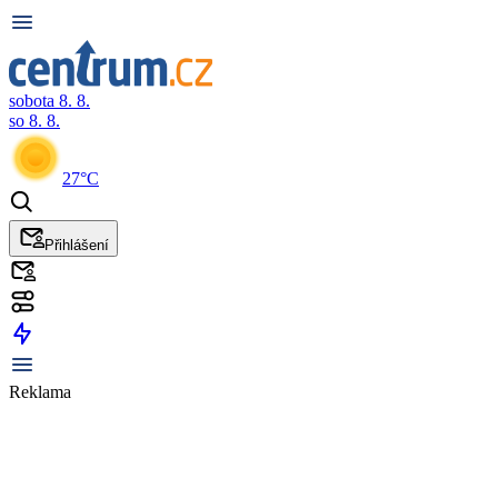
sobota 8. 8.
so 8. 8.
27°C
Přihlášení
Reklama