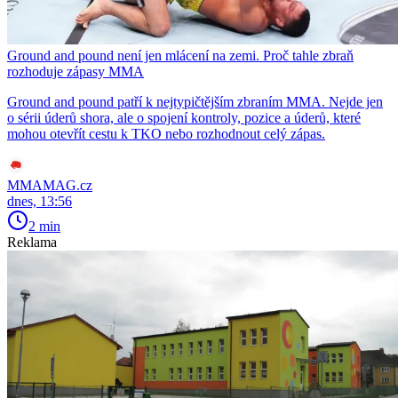
Ground and pound není jen mlácení na zemi. Proč tahle zbraň
rozhoduje zápasy MMA
Ground and pound patří k nejtypičtějším zbraním MMA. Nejde jen
o sérii úderů shora, ale o spojení kontroly, pozice a úderů, které
mohou otevřít cestu k TKO nebo rozhodnout celý zápas.
MMAMAG.cz
dnes, 13:56
2 min
Reklama