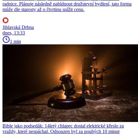
radnice. Plánuje následně nabídnout družstevní bydlení, tato forma
může dle starosty až o čtvrtinu snížit cenu.
Jihlavská Drbna
dnes, 13:33
1 min
Bible jako podsedák: 14letý chlapec dostal elektrické křeslo za
vraždy, které nespáchal. Odsouzen byl za pouhých 10 minut