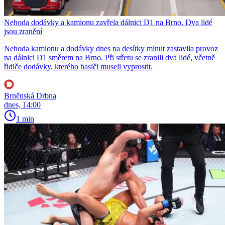
Nehoda dodávky a kamionu zavřela dálnici D1 na Brno. Dva lidé
jsou zranění
Nehoda kamionu a dodávky dnes na desítky minut zastavila provoz
na dálnici D1 směrem na Brno. Při střetu se zranili dva lidé, včetně
řidiče dodávky, kterého hasiči museli vyprostit.
Brněnská Drbna
dnes, 14:00
1 min