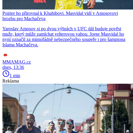
Poirier ho přirovnal k Khabibovi. Masvidal vidí v Amosovovi
hrozbu pro Machačeva
Yaroslav Amosov si po dvou výhrách v UFC dál buduje pověst
muže, který může zamíchat velterovou vahou. Jorge Masvidal ho
nyní označil za mimořádně nebezpečného soupeře i pro šampiona
Islama Machačeva.
MMAMAG.cz
dnes, 13:36
1 min
Reklama