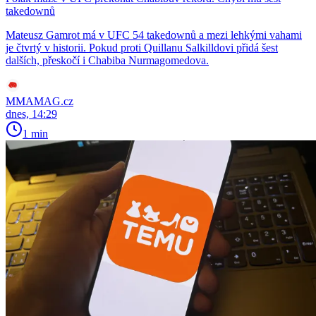
takedownů
Mateusz Gamrot má v UFC 54 takedownů a mezi lehkými vahami
je čtvrtý v historii. Pokud proti Quillanu Salkilldovi přidá šest
dalších, přeskočí i Chabiba Nurmagomedova.
MMAMAG.cz
dnes, 14:29
1 min