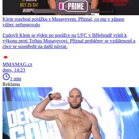
Klein rozebral porážku s Musayevem. Přiznal, co mu v zápase
vůbec nefungovalo
Ľudovít Klein se týden po porážce na UFC v Bělehradě vrátil k
výkonu proti Tofiqu Musayevovi. Přiznal problémy se vzdáleností a
chce se soustředit na další návrat.
MMAMAG.cz
dnes, 14:23
1 min
Reklama