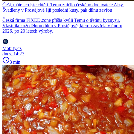
Češi, máte, co jste chtěli. Temu zničilo českého dodavatele Alzy.
Švadleny v Prostějově šijí poslední kusy, pak dílnu zavřou
Česká firma FIXED.zone přišla kvůli Temu o třetinu byznysu.
Vlastnila kožedělnou dílnu v Prostějově, kterou zavřela v únoru
2026, po 20 letech výroby.
Mobify.cz
dnes, 14:27
3 min