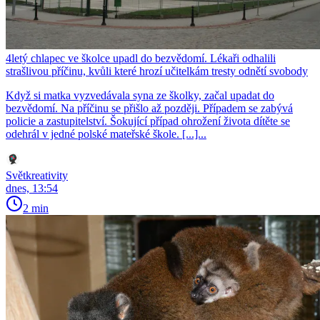
4letý chlapec ve školce upadl do bezvědomí. Lékaři odhalili
strašlivou příčinu, kvůli které hrozí učitelkám tresty odnětí svobody
Když si matka vyzvedávala syna ze školky, začal upadat do
bezvědomí. Na příčinu se přišlo až později. Případem se zabývá
policie a zastupitelství. Šokující případ ohrožení života dítěte se
odehrál v jedné polské mateřské škole. [...]...
Světkreativity
dnes, 13:54
2 min