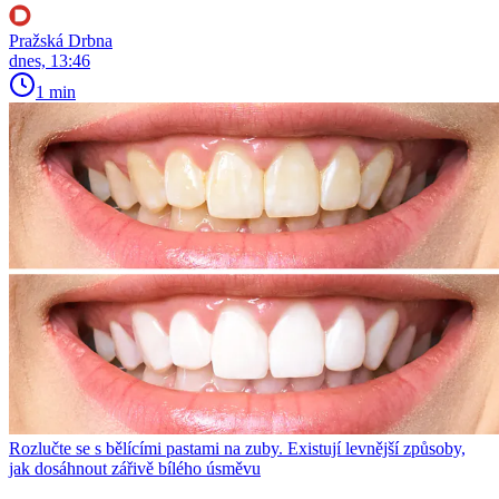
Pražská Drbna
dnes, 13:46
1 min
Rozlučte se s bělícími pastami na zuby. Existují levnější způsoby,
jak dosáhnout zářivě bílého úsměvu