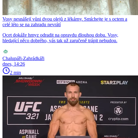
Vosy nesnášejí vůni dvou olejů z lékárny. Smíchejte je s octem a
celé léto se na zahradu nevrátí
Ocet dokáže hmyz odradit na opravdu dlouhou dobu. Vosy,
hledající něco dobrého, vás tak už zaručeně trápit nebudou.
Chalupáři-Zahrádkáři
dnes, 14:26
2 min