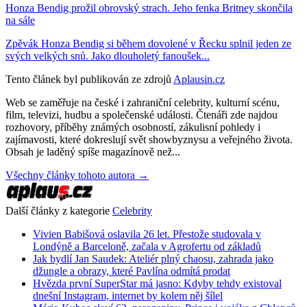
Honza Bendig prožil obrovský strach. Jeho fenka Britney skončila
na sále
Zpěvák Honza Bendig si během dovolené v Řecku splnil jeden ze
svých velkých snů. Jako dlouholetý fanoušek...
Tento článek byl publikován ze zdrojů
Aplausin.cz
Web se zaměřuje na české i zahraniční celebrity, kulturní scénu,
film, televizi, hudbu a společenské události. Čtenáři zde najdou
rozhovory, příběhy známých osobností, zákulisní pohledy i
zajímavosti, které dokreslují svět showbyznysu a veřejného života.
Obsah je laděný spíše magazínově než...
Všechny články tohoto autora →
Další články z kategorie
Celebrity
Vivien Babišová oslavila 26 let. Přestože studovala v
Londýně a Barceloně, začala v Agrofertu od základů
Jak bydlí Jan Saudek: Ateliér plný chaosu, zahrada jako
džungle a obrazy, které Pavlína odmítá prodat
Hvězda první SuperStar má jasno: Kdyby tehdy existoval
dnešní Instagram, internet by kolem něj šílel