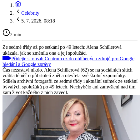
Celebrity
5. 7. 2026, 08:18
2 min
Ze sedmé třídy až po setkání po 49 letech: Alena Schillerová
ukázala, jak se změnila ona a její spolužáci
Přidejte si obsah Centrum.cz do oblíbených zdrojů pro Google
hledání a Google zprávy
Čas nezastaví nikdo. Alena Schillerová (62) se na sociálních sítích
vrátila téměř o půl století zpět a otevřela své školní vzpomínky.
Sdílela archivní fotografii ze sedmé třídy i aktuální snímek ze setkání
bývalých spolužáků po 49 letech. Nechybělo ani zamyšlení nad tím,
kam život každého z nich zavedl.