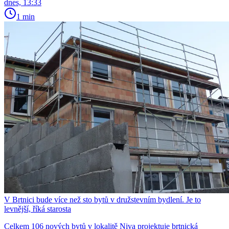
dnes, 13:33
1 min
V Brtnici bude více než sto bytů v družstevním bydlení. Je to
levnější, říká starosta
Celkem 106 nových bytů v lokalitě Niva projektuje brtnická