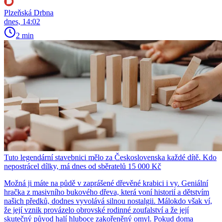
Plzeňská Drbna
dnes, 14:02
2 min
Tuto legendární stavebnici mělo za Československa každé dítě. Kdo
nepostrácel dílky, má dnes od sběratelů 15 000 Kč
Možná ji máte na půdě v zaprášené dřevěné krabici i vy. Geniální
hračka z masivního bukového dřeva, která voní historií a dětstvím
našich předků, dodnes vyvolává silnou nostalgii. Málokdo však ví,
že její vznik provázelo obrovské rodinné zoufalství a že její
skutečný původ halí hluboce zakořeněný omyl. Pokud doma