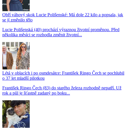
Obří váhový skok Lucie Polišenské: Má dole 22 kilo a popsala, jak
se jí změnilo tělo
Lucie Polišenská (40) prochází výraznou životní proměnou. Před
několika měsíci se rozhodla změnit životní...
Létá v oblacích i po osmdesátce: František Ringo Čech se pochlubil
o 37 let mladší pilotkou
František Ringo Čech (83) do starého železa rozhodně nepatří. Už
rok a půl je šťastně zadaný po boku...