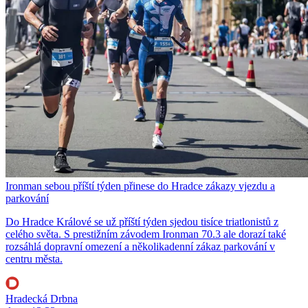
Ironman sebou příští týden přinese do Hradce zákazy vjezdu a
parkování
Do Hradce Králové se už příští týden sjedou tisíce triatlonistů z
celého světa. S prestižním závodem Ironman 70.3 ale dorazí také
rozsáhlá dopravní omezení a několikadenní zákaz parkování v
centru města.
Hradecká Drbna