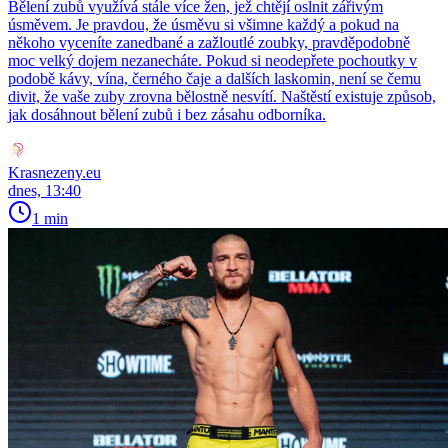
Bělení zubů využívá stále více žen, jež chtějí oslnit zářivým
úsměvem. Je pravdou, že úsměvu si všimne každý a pokud na
někoho vyceníte zanedbané a zažloutlé zoubky, pravděpodobně
moc velký dojem nezanecháte. Pokud si neodepřete pochoutky v
podobě kávy, vína, černého čaje a dalších laskomin, není se čemu
divit, že vaše zuby zrovna bělostně nesvítí. Naštěstí existuje způsob,
jak dosáhnout bělení zubů i bez zásahu odborníka.
Krasnezeny.eu
dnes, 13:40
1 min