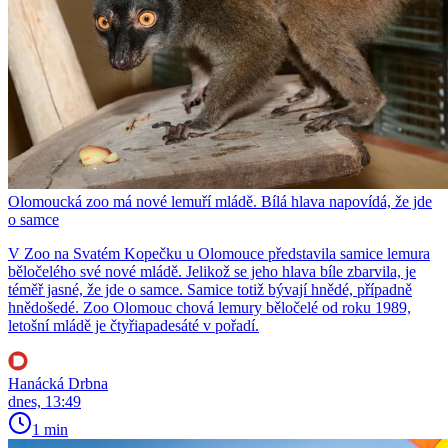
Olomoucká zoo má nové lemuří mládě. Bílá hlava napovídá, že jde
o samce
V Zoo na Svatém Kopečku u Olomouce představila samice lemura
běločelého své nové mládě. Jelikož se jeho hlava bíle zbarvila, je
téměř jasné, že jde o samce. Samice totiž bývají hnědé, případně
hnědošedé. Zoo Olomouc chová lemury běločelé od roku 1989,
letošní mládě je čtyřiapadesáté v pořadí.
Hanácká Drbna
dnes, 13:49
1 min