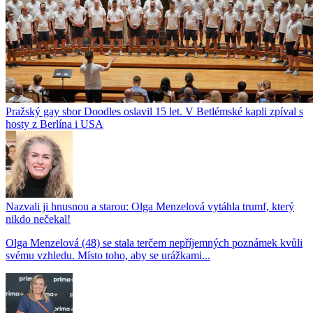
Pražský gay sbor Doodles oslavil 15 let. V Betlémské kapli zpíval s
hosty z Berlína i USA
Nazvali ji hnusnou a starou: Olga Menzelová vytáhla trumf, který
nikdo nečekal!
Olga Menzelová (48) se stala terčem nepříjemných poznámek kvůli
svému vzhledu. Místo toho, aby se urážkami...