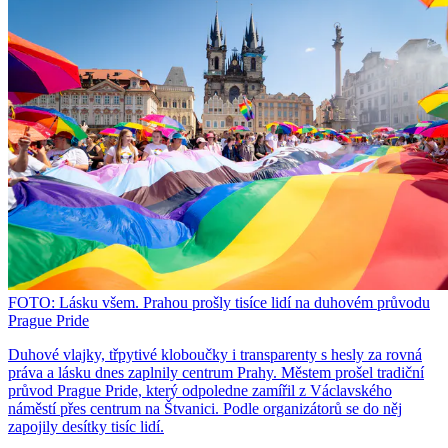
FOTO: Lásku všem. Prahou prošly tisíce lidí na duhovém průvodu
Prague Pride
Duhové vlajky, třpytivé kloboučky i transparenty s hesly za rovná
práva a lásku dnes zaplnily centrum Prahy. Městem prošel tradiční
průvod Prague Pride, který odpoledne zamířil z Václavského
náměstí přes centrum na Štvanici. Podle organizátorů se do něj
zapojily desítky tisíc lidí.