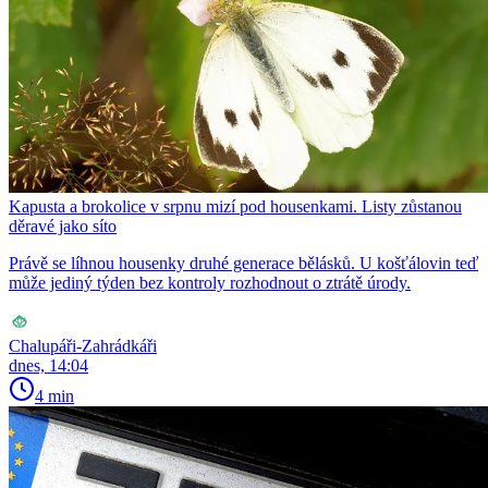
Kapusta a brokolice v srpnu mizí pod housenkami. Listy zůstanou
děravé jako síto
Právě se líhnou housenky druhé generace bělásků. U košťálovin teď
může jediný týden bez kontroly rozhodnout o ztrátě úrody.
Chalupáři-Zahrádkáři
dnes, 14:04
4 min