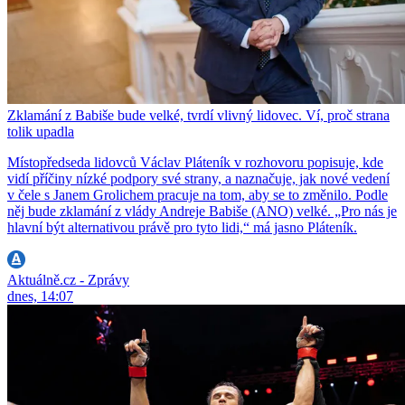
Zklamání z Babiše bude velké, tvrdí vlivný lidovec. Ví, proč strana
tolik upadla
Místopředseda lidovců Václav Pláteník v rozhovoru popisuje, kde
vidí příčiny nízké podpory své strany, a naznačuje, jak nové vedení
v čele s Janem Grolichem pracuje na tom, aby se to změnilo. Podle
něj bude zklamání z vlády Andreje Babiše (ANO) velké. „Pro nás je
hlavní být alternativou právě pro tyto lidi,“ má jasno Pláteník.
Aktuálně.cz - Zprávy
dnes, 14:07