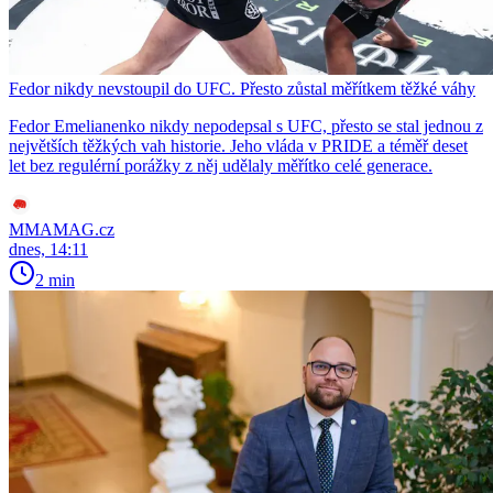
Fedor nikdy nevstoupil do UFC. Přesto zůstal měřítkem těžké váhy
Fedor Emelianenko nikdy nepodepsal s UFC, přesto se stal jednou z
největších těžkých vah historie. Jeho vláda v PRIDE a téměř deset
let bez regulérní porážky z něj udělaly měřítko celé generace.
MMAMAG.cz
dnes, 14:11
2 min