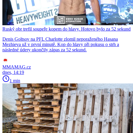
Ruský obr trefil soupeře kopem do hlavy. Hotovo bylo za 52 sekund
Denis Goltsov na PFL Charlotte zlomil neporaženého Hasana
Mezhieva už v první minutě. Kop do hlavy při pokusu o strh a
následné údery ukončily zápas za 52 sekund.
MMAMAG.cz
dnes, 14:19
1 min