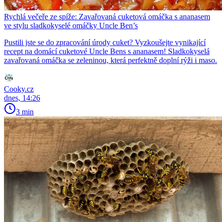
Rychlá večeře ze spíže: Zavařovaná cuketová omáčka s ananasem
ve stylu sladkokyselé omáčky Uncle Ben’s
Pustili jste se do zpracování úrody cuket? Vyzkoušejte vynikající
recept na domácí cuketové Uncle Bens s ananasem! Sladkokyselá
zavařovaná omáčka se zeleninou, která perfektně doplní rýži i maso.
Cooky.cz
dnes, 14:26
3 min