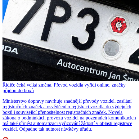
Řidiče čeká velká změna. Převod vozidla vyřídí online, značky
přijdou do boxů
Ministerstvo dopravy navrhuje snadnější převody vozidel, zasílání
registračních značek a osvědčení o registraci vozidla do výdejních
boxů i související přenositelnost registračních značek. Novela
zákona o podmínkách provozu vozidel na pozemních komunikacích
má také přinést automatizaci vyřizování žádostí v oblasti registrace
vozidel. Odpadne tak nutnost návštěvy úřadu.