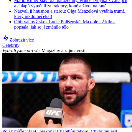
Mário Kubec slaví 62. narozeniny. Prince i vojáka z Chlapců
a chlapů vyměnil za traktory, koně a život na ranči
Nazvali ji hnusnou a starou: Olga Menzelová vytáhla trumf,
který nikdo nečekal!
Obří váhový skok Lucie Polišenské: Má dole 22 kilo a
popsala, jak se jí změnilo tělo
Zobrazit více
Celebrity
Vybrali jsme pro vás
Magazíny a zajímavosti
Polák může v UFC překonat Chabibův rekord. Chybí mu šest