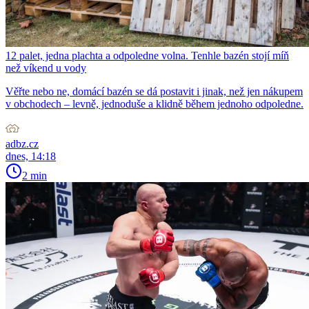
12 palet, jedna plachta a odpoledne volna. Tenhle bazén stojí míň
než víkend u vody
Věřte nebo ne, domácí bazén se dá postavit i jinak, než jen nákupem
v obchodech – levně, jednoduše a klidně během jednoho odpoledne.
adbz.cz
dnes, 14:18
2 min