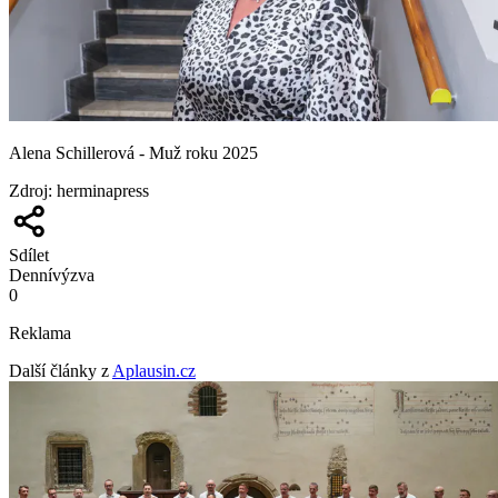
Alena Schillerová - Muž roku 2025
Zdroj
:
herminapress
Sdílet
Denní
výzva
0
Reklama
Další články z
Aplausin.cz