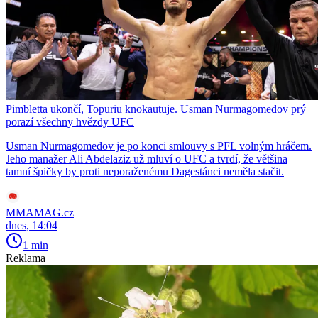
Pimbletta ukončí, Topuriu knokautuje. Usman Nurmagomedov prý
porazí všechny hvězdy UFC
Usman Nurmagomedov je po konci smlouvy s PFL volným hráčem.
Jeho manažer Ali Abdelaziz už mluví o UFC a tvrdí, že většina
tamní špičky by proti neporaženému Dagestánci neměla stačit.
MMAMAG.cz
dnes, 14:04
1 min
Reklama