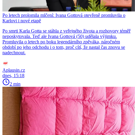
Po letech prolomila mlčení: Ivana Gottová otevřeně promluvila o
Karlovi i nové etapě
Po smrti Karla Gotta se stáhla z veřejného života a rozhovory téměř
neposkytovala. Teď ale Ivana Gottová (50) udělala výjimku.
Promluvila o letech po boku legendárního zpěváka, náročném
období po jeho odchodu i o tom, proč cítí, že nastal čas znovu se
nadechnout.
Aplausin.cz
dnes, 15:18
2 min