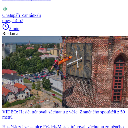
Chalupáři-Zahrádkáři
dnes, 14:57
3 min
Reklama
VIDEO: Hasiči trénovali záchranu z věže. Zraněného spouštěli z 50
metrů
Hasiči-lezci ze stanice Frýdek-Místek trénovali záchranu zraněného