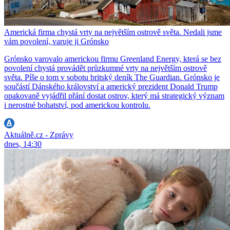
Americká firma chystá vrty na největším ostrově světa. Nedali jsme
vám povolení, varuje ji Grónsko
Grónsko varovalo americkou firmu Greenland Energy, která se bez
povolení chystá provádět průzkumné vrty na největším ostrově
světa. Píše o tom v sobotu britský deník The Guardian. Grónsko je
součástí Dánského království a americký prezident Donald Trump
opakovaně vyjádřil přání dostat ostrov, který má strategický význam
i nerostné bohatství, pod americkou kontrolu.
Aktuálně.cz - Zprávy
dnes, 14:30