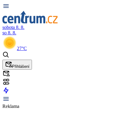
sobota 8. 8.
so 8. 8.
27°C
Přihlášení
Reklama