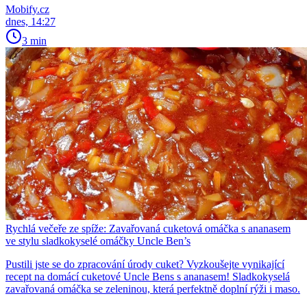
Mobify.cz
dnes, 14:27
3 min
Rychlá večeře ze spíže: Zavařovaná cuketová omáčka s ananasem
ve stylu sladkokyselé omáčky Uncle Ben’s
Pustili jste se do zpracování úrody cuket? Vyzkoušejte vynikající
recept na domácí cuketové Uncle Bens s ananasem! Sladkokyselá
zavařovaná omáčka se zeleninou, která perfektně doplní rýži i maso.