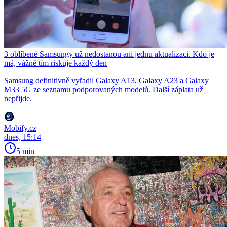
3 oblíbené Samsungy už nedostanou ani jednu aktualizaci. Kdo je
má, vážně tím riskuje každý den
Samsung definitivně vyřadil Galaxy A13, Galaxy A23 a Galaxy
M33 5G ze seznamu podporovaných modelů. Další záplata už
nepřijde.
Mobify.cz
dnes, 15:14
5 min