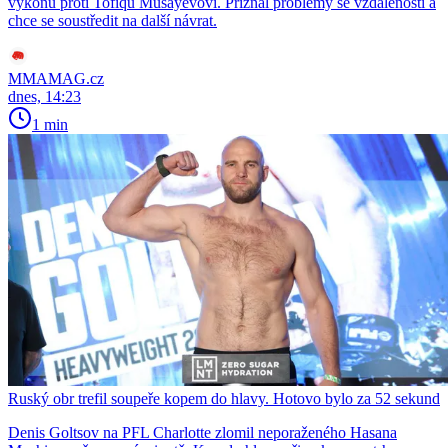
výkonu proti Tofiqu Musayevovi. Přiznal problémy se vzdáleností a
chce se soustředit na další návrat.
MMAMAG.cz
dnes, 14:23
1 min
Ruský obr trefil soupeře kopem do hlavy. Hotovo bylo za 52 sekund
Denis Goltsov na PFL Charlotte zlomil neporaženého Hasana