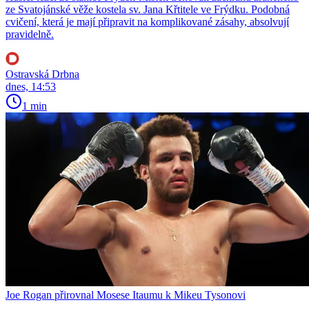
ze Svatojánské věže kostela sv. Jana Křtitele ve Frýdku. Podobná
cvičení, která je mají připravit na komplikované zásahy, absolvují
pravidelně.
Ostravská Drbna
dnes, 14:53
1 min
Joe Rogan přirovnal Mosese Itaumu k Mikeu Tysonovi