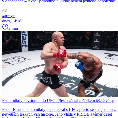
v obchodech – levně, jednoduše a klidně během jednoho odpoledne.
adbz.cz
dnes, 14:18
2 min
Fedor nikdy nevstoupil do UFC. Přesto zůstal měřítkem těžké váhy
Fedor Emelianenko nikdy nepodepsal s UFC, přesto se stal jednou z
největších těžkých vah historie. Jeho vláda v PRIDE a téměř deset