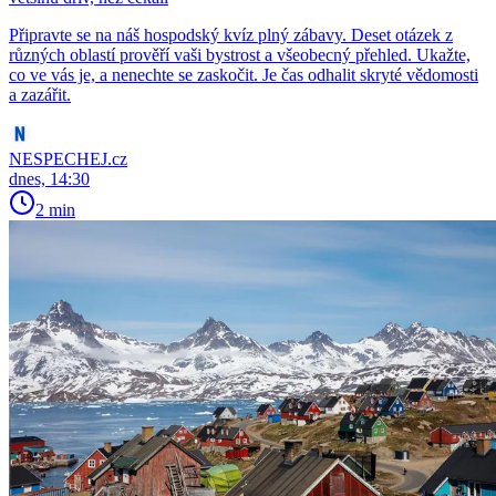
Připravte se na náš hospodský kvíz plný zábavy. Deset otázek z
různých oblastí prověří vaši bystrost a všeobecný přehled. Ukažte,
co ve vás je, a nenechte se zaskočit. Je čas odhalit skryté vědomosti
a zazářit.
NESPECHEJ.cz
dnes, 14:30
2 min