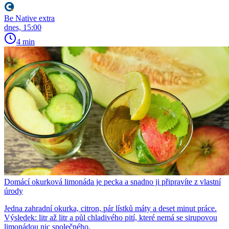
Be Native extra
dnes, 15:00
4 min
Domácí okurková limonáda je pecka a snadno ji připravíte z vlastní
úrody
Jedna zahradní okurka, citron, pár lístků máty a deset minut práce.
Výsledek: litr až litr a půl chladivého pití, které nemá se sirupovou
limonádou nic společného.