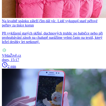
Na kvalitě spánku záleží čím dál víc. Lidé vykupují staré péřové
peřiny za tisíce korun
Při vyklízení starých skříní, duchnových truhlic po babičce nebo při
prohrabávání zásob na chalupě narážíme velmi často na textil, který
ležel desítky let netknutý.
VědaŽivě.cz
dnes, 15:17
2 min