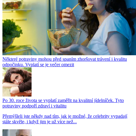
Některé potraviny mohou před spaním zhoršovat trávení i kvalitu
odpočinku. Vyplatí se je večer omezit
Po 30. roce života se vyplatí zaměřit na kvalitní jídelníček. Tyto
potraviny podpoří zdraví i vitalitu
Přemýšleli jste někdy nad tím, jak je možné, že celebrity vypadají
stále skvěle, i když jim je už více než...