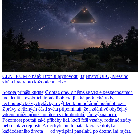
CENTRUM o páté: Dron u plynovodu, tajemství UFO, Messiho
ztráta i rady pro každodenní život
Sobota přináší klidnější obraz dne, v němž se vedle bezpečnostních
incidentů a osobních tragédií objevují také praktické rady,
technologické vychytávky a výhled k mimořádné noční obloze.
Zprávy z různých částí světa připomínají, že i zdánlivě obyčejný
víkend může přinést události s dlouhodobějším významem.
Pozornost poutají také příběhy lidí, kteří řeší vztahy, rodinné ztráty
nebo tlak veřejnosti. A nechybí ani témata, která se dotýkají
každodenního života — od vytápění paneláků po dozrávání rajčat.