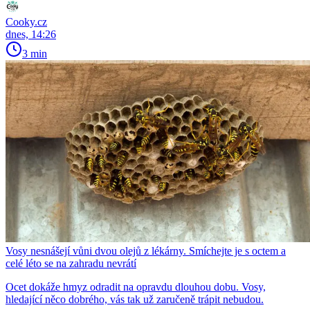
Cooky.cz
dnes, 14:26
3 min
Vosy nesnášejí vůni dvou olejů z lékárny. Smíchejte je s octem a
celé léto se na zahradu nevrátí
Ocet dokáže hmyz odradit na opravdu dlouhou dobu. Vosy,
hledající něco dobrého, vás tak už zaručeně trápit nebudou.