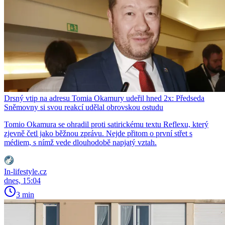
Drsný vtip na adresu Tomia Okamury udeřil hned 2x: Předseda
Sněmovny si svou reakcí udělal obrovskou ostudu
Tomio Okamura se ohradil proti satirickému textu Reflexu, který
zjevně četl jako běžnou zprávu. Nejde přitom o první střet s
médiem, s nímž vede dlouhodobě napjatý vztah.
In-lifestyle.cz
dnes, 15:04
3 min