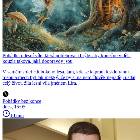
Pohádka o lesní víle, která potřebovala brýle, aby konečně viděla
kouzla taková, jaká doopravdy jsou
V samém srdci Hlubokého lesa, tam, kde se kapradí lesklo ranní
rosou a mech byl tak měkký, že by si na něm člověk nejraději ustlal
celý život, žila lesní víla jménem Líra.
Pohádky bez konce
dnes, 15:05
10 min