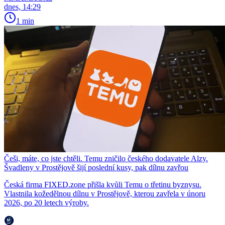
dnes, 14:29
1 min
Češi, máte, co jste chtěli. Temu zničilo českého dodavatele Alzy.
Švadleny v Prostějově šijí poslední kusy, pak dílnu zavřou
Česká firma FIXED.zone přišla kvůli Temu o třetinu byznysu.
Vlastnila kožedělnou dílnu v Prostějově, kterou zavřela v únoru
2026, po 20 letech výroby.