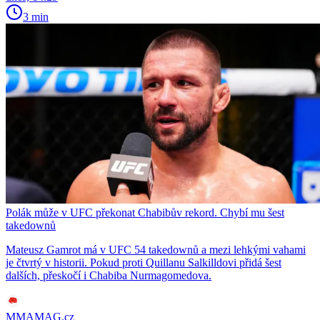
3 min
Polák může v UFC překonat Chabibův rekord. Chybí mu šest
takedownů
Mateusz Gamrot má v UFC 54 takedownů a mezi lehkými vahami
je čtvrtý v historii. Pokud proti Quillanu Salkilldovi přidá šest
dalších, přeskočí i Chabiba Nurmagomedova.
MMAMAG.cz