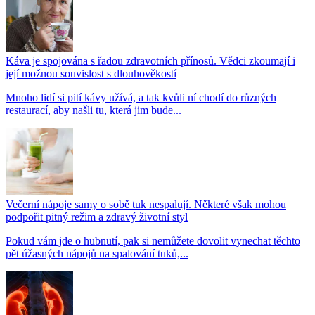
Káva je spojována s řadou zdravotních přínosů. Vědci zkoumají i
její možnou souvislost s dlouhověkostí
Mnoho lidí si pití kávy užívá, a tak kvůli ní chodí do různých
restaurací, aby našli tu, která jim bude...
Večerní nápoje samy o sobě tuk nespalují. Některé však mohou
podpořit pitný režim a zdravý životní styl
Pokud vám jde o hubnutí, pak si nemůžete dovolit vynechat těchto
pět úžasných nápojů na spalování tuků,...