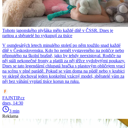
Tohoto japonského plyšáka mělo každé dítě v ČSSR. Dnes je
raritou a sběratelé ho vykupují za tisíce
V osmdesátých letech minulého století po něm toužilo snad každé
dítě v Československu. Kdo ho neměl vystaveného na poličce nebo
připnutého na školní brašně, jako by tehdy neexistoval. Rodiče na
něj stáli nekonečné fronty a platili za něj těžce vydobytými poukazy.
Dnes se tato legendární chlupatá hračka s plastovým obličejem vrací
na scénu v plné parádě. Pokud se vám doma na půdě nebo v krabici
ve sklepě dochoval jeden konkrétní vzácný model, sběratelé vám za
něj bez váhání vyplatí tisíce korun na ruku.
FAJNTIP.cz
dnes, 14:30
3 min
Reklama