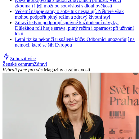
Káva je spojována s řadou zdravotních přínosů. Vědci
zkoumají i její možnou souvislost s dlouhověkostí
Večerní nápoje samy o sobě tuk nespalují. Některé však
mohou podpořit pitný režim a zdravý životní styl
Zdraví ledvin podporují správné každodenní návyky.
Důležitou roli hraje strava, pitný režim i opatrnost při užívání
léků
Letní rizika nekončí u spálené kůže: Odborníci upozorňují na
nemoci, které se šíří Evropou
Zobrazit více
Ženské centrum
Zdraví
Vybrali jsme pro vás
Magazíny a zajímavosti