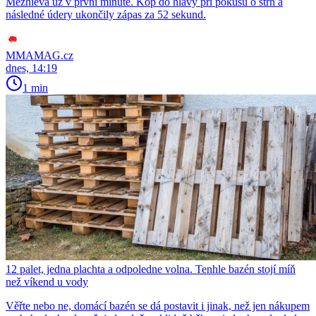
Mezhieva už v první minutě. Kop do hlavy při pokusu o strh a
následné údery ukončily zápas za 52 sekund.
MMAMAG.cz
dnes, 14:19
1 min
12 palet, jedna plachta a odpoledne volna. Tenhle bazén stojí míň
než víkend u vody
Věřte nebo ne, domácí bazén se dá postavit i jinak, než jen nákupem