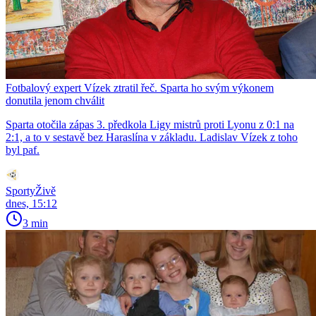
Fotbalový expert Vízek ztratil řeč. Sparta ho svým výkonem
donutila jenom chválit
Sparta otočila zápas 3. předkola Ligy mistrů proti Lyonu z 0:1 na
2:1, a to v sestavě bez Haraslína v základu. Ladislav Vízek z toho
byl paf.
SportyŽivě
dnes, 15:12
3 min