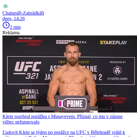
Chalupáři-Zahrádkáři
dnes, 14:26
2 min
Reklama
Klein rozebral porážku s Musayevem. Přiznal, co mu v zápase
vůbec nefungovalo
Ľudovít Klein se týden po porážce na UFC v Bělehradě vrátil k