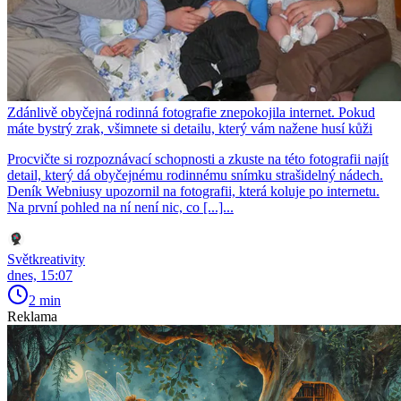
Zdánlivě obyčejná rodinná fotografie znepokojila internet. Pokud
máte bystrý zrak, všimnete si detailu, který vám nažene husí kůži
Procvičte si rozpoznávací schopnosti a zkuste na této fotografii najít
detail, který dá obyčejnému rodinnému snímku strašidelný nádech.
Deník Webniusy upozornil na fotografii, která koluje po internetu.
Na první pohled na ní není nic, co [...]...
Světkreativity
dnes, 15:07
2 min
Reklama