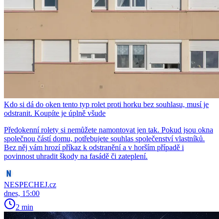
Kdo si dá do oken tento typ rolet proti horku bez souhlasu, musí je
odstranit. Koupíte je úplně všude
Předokenní rolety si nemůžete namontovat jen tak. Pokud jsou okna
společnou částí domu, potřebujete souhlas společenství vlastníků.
Bez něj vám hrozí příkaz k odstranění a v horším případě i
povinnost uhradit škody na fasádě či zateplení.
NESPECHEJ.cz
dnes, 15:00
2 min