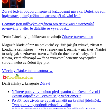
Zdraví ledvin podporují správné každodenní návyky. Důležitou roli
hraje strava, pitný režim i opatrnost při užívání léků
Ledviny jsou klíčovým orgánem pro detoxikaci a udržování
rovnováhy v těle. Je důležité se vyvarovat...
Tento článek byl publikován ze zdrojů
Zdravestravovani.eu
Magazín klade důraz na praktické využití: jak jíst zdravě, zůstat v
kondici a čelit stresu — vše s respektem k realitě, v níž žiješ. Najdeš
tu rady, jak si zdravou stravu zařadit do dne bez námahy, ale i
témata, která překvapí — třeba zdravotní benefity obyčejných
surovin nebo cvičební tipy pro...
Všechny články tohoto autora →
Další články z kategorie
Zdraví
Některé potraviny mohou před spaním zhoršovat trávení i
kvalitu odpočinku. Vyplatí se je večer omezit
Po 30. roce života se vyplatí zaměřit na kvalitní jídelníček.
Tyto potraviny podpoří zdraví i vitalitu