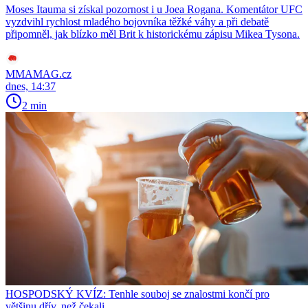
Moses Itauma si získal pozornost i u Joea Rogana. Komentátor UFC
vyzdvihl rychlost mladého bojovníka těžké váhy a při debatě
připomněl, jak blízko měl Brit k historickému zápisu Mikea Tysona.
MMAMAG.cz
dnes, 14:37
2 min
HOSPODSKÝ KVÍZ: Tenhle souboj se znalostmi končí pro
většinu dřív, než čekali