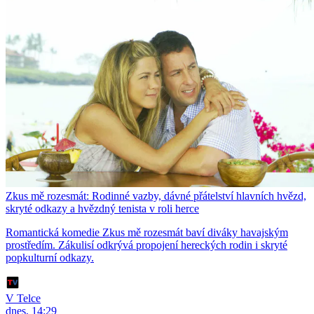
Zkus mě rozesmát: Rodinné vazby, dávné přátelství hlavních hvězd,
skryté odkazy a hvězdný tenista v roli herce
Romantická komedie Zkus mě rozesmát baví diváky havajským
prostředím. Zákulisí odkrývá propojení hereckých rodin i skryté
popkulturní odkazy.
V Telce
dnes, 14:29