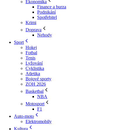
Ekonomika
Finance a burza
Podnikání
Spotřebitel
Krimi
Doprava
Nehody
Sport
Hokej
Fotbal
Tenis
Lyžování
Cyklistika
Atletika
Bojové sporty
ZOH 2026
Basketbal
NBA
Motosport
F1
Auto-moto
Elektromobily
Kultura