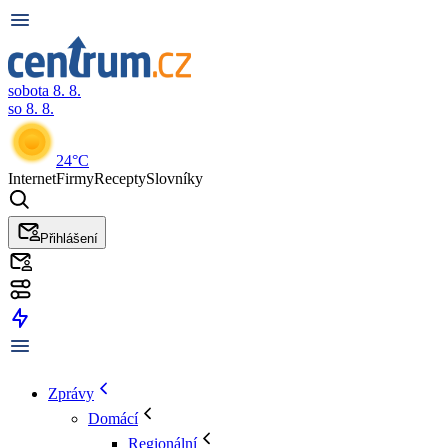
sobota 8. 8.
so 8. 8.
24°C
Internet
Firmy
Recepty
Slovníky
Přihlášení
Zprávy
Domácí
Regionální