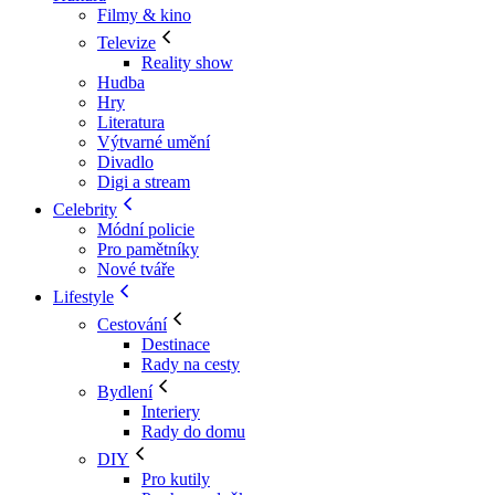
Filmy & kino
Televize
Reality show
Hudba
Hry
Literatura
Výtvarné umění
Divadlo
Digi a stream
Celebrity
Módní policie
Pro pamětníky
Nové tváře
Lifestyle
Cestování
Destinace
Rady na cesty
Bydlení
Interiery
Rady do domu
DIY
Pro kutily