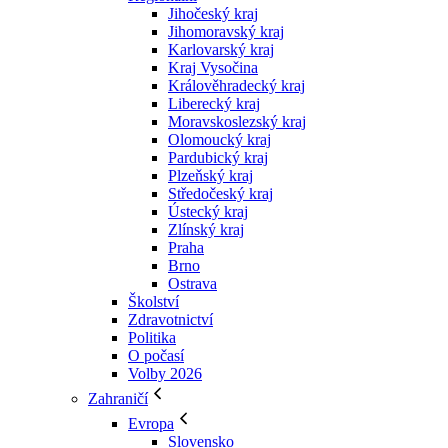
Jihočeský kraj
Jihomoravský kraj
Karlovarský kraj
Kraj Vysočina
Králověhradecký kraj
Liberecký kraj
Moravskoslezský kraj
Olomoucký kraj
Pardubický kraj
Plzeňský kraj
Středočeský kraj
Ústecký kraj
Zlínský kraj
Praha
Brno
Ostrava
Školství
Zdravotnictví
Politika
O počasí
Volby 2026
Zahraničí
Evropa
Slovensko