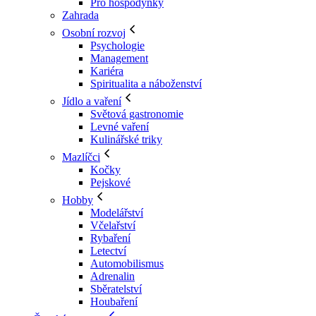
Pro hospodyňky
Zahrada
Osobní rozvoj
Psychologie
Management
Kariéra
Spiritualita a náboženství
Jídlo a vaření
Světová gastronomie
Levné vaření
Kulinářské triky
Mazlíčci
Kočky
Pejskové
Hobby
Modelářství
Včelařství
Rybaření
Letectví
Automobilismus
Adrenalin
Sběratelství
Houbaření