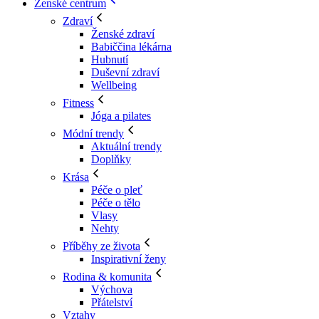
Ženské centrum
Zdraví
Ženské zdraví
Babiččina lékárna
Hubnutí
Duševní zdraví
Wellbeing
Fitness
Jóga a pilates
Módní trendy
Aktuální trendy
Doplňky
Krása
Péče o pleť
Péče o tělo
Vlasy
Nehty
Příběhy ze života
Inspirativní ženy
Rodina & komunita
Výchova
Přátelství
Vztahy