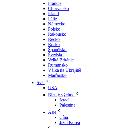
Francie
Chorvatsko
Island
Itálie
Německo
Polsko
Rakousko
Řecko
Rusko
Španělsko
Švédsko
Velká Británie
Rumunsko
Válka na Ukrajině
Maďarsko
Svět
USA
Blízký východ
Izrael
Palestina
Asie
Čína
Jižní Korea