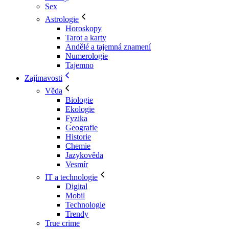
Sex
Astrologie
Horoskopy
Tarot a karty
Andělé a tajemná znamení
Numerologie
Tajemno
Zajímavosti
Věda
Biologie
Ekologie
Fyzika
Geografie
Historie
Chemie
Jazykověda
Vesmír
IT a technologie
Digital
Mobil
Technologie
Trendy
True crime