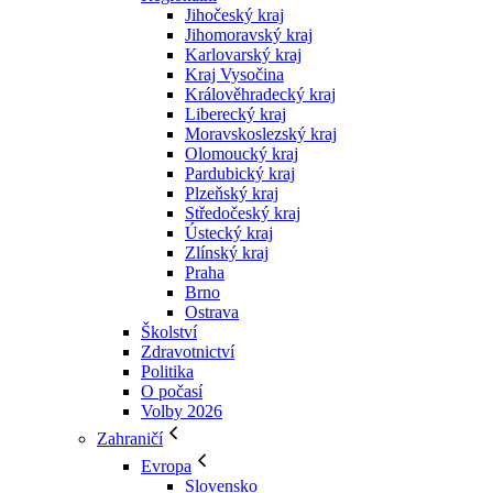
Jihočeský kraj
Jihomoravský kraj
Karlovarský kraj
Kraj Vysočina
Králověhradecký kraj
Liberecký kraj
Moravskoslezský kraj
Olomoucký kraj
Pardubický kraj
Plzeňský kraj
Středočeský kraj
Ústecký kraj
Zlínský kraj
Praha
Brno
Ostrava
Školství
Zdravotnictví
Politika
O počasí
Volby 2026
Zahraničí
Evropa
Slovensko