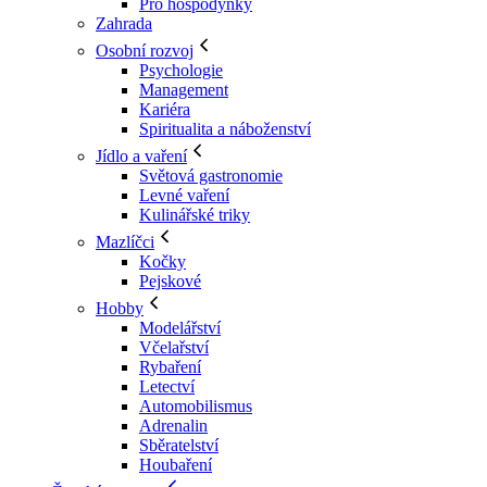
Pro hospodyňky
Zahrada
Osobní rozvoj
Psychologie
Management
Kariéra
Spiritualita a náboženství
Jídlo a vaření
Světová gastronomie
Levné vaření
Kulinářské triky
Mazlíčci
Kočky
Pejskové
Hobby
Modelářství
Včelařství
Rybaření
Letectví
Automobilismus
Adrenalin
Sběratelství
Houbaření