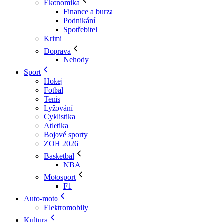
Ekonomika
Finance a burza
Podnikání
Spotřebitel
Krimi
Doprava
Nehody
Sport
Hokej
Fotbal
Tenis
Lyžování
Cyklistika
Atletika
Bojové sporty
ZOH 2026
Basketbal
NBA
Motosport
F1
Auto-moto
Elektromobily
Kultura