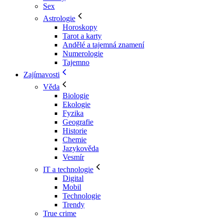
Sex
Astrologie
Horoskopy
Tarot a karty
Andělé a tajemná znamení
Numerologie
Tajemno
Zajímavosti
Věda
Biologie
Ekologie
Fyzika
Geografie
Historie
Chemie
Jazykověda
Vesmír
IT a technologie
Digital
Mobil
Technologie
Trendy
True crime