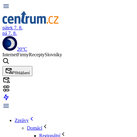
pátek 7. 8.
pá 7. 8.
20°C
Internet
Firmy
Recepty
Slovníky
Přihlášení
Zprávy
Domácí
Regionální