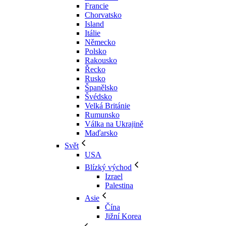
Francie
Chorvatsko
Island
Itálie
Německo
Polsko
Rakousko
Řecko
Rusko
Španělsko
Švédsko
Velká Británie
Rumunsko
Válka na Ukrajině
Maďarsko
Svět
USA
Blízký východ
Izrael
Palestina
Asie
Čína
Jižní Korea