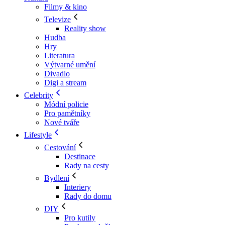
Filmy & kino
Televize
Reality show
Hudba
Hry
Literatura
Výtvarné umění
Divadlo
Digi a stream
Celebrity
Módní policie
Pro pamětníky
Nové tváře
Lifestyle
Cestování
Destinace
Rady na cesty
Bydlení
Interiery
Rady do domu
DIY
Pro kutily