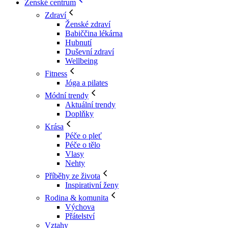
Ženské centrum
Zdraví
Ženské zdraví
Babiččina lékárna
Hubnutí
Duševní zdraví
Wellbeing
Fitness
Jóga a pilates
Módní trendy
Aktuální trendy
Doplňky
Krása
Péče o pleť
Péče o tělo
Vlasy
Nehty
Příběhy ze života
Inspirativní ženy
Rodina & komunita
Výchova
Přátelství
Vztahy