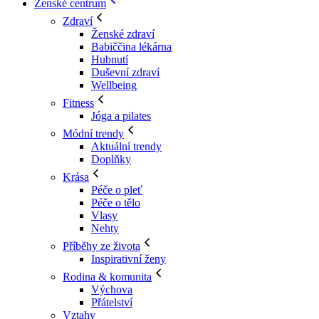
Ženské centrum
Zdraví
Ženské zdraví
Babiččina lékárna
Hubnutí
Duševní zdraví
Wellbeing
Fitness
Jóga a pilates
Módní trendy
Aktuální trendy
Doplňky
Krása
Péče o pleť
Péče o tělo
Vlasy
Nehty
Příběhy ze života
Inspirativní ženy
Rodina & komunita
Výchova
Přátelství
Vztahy