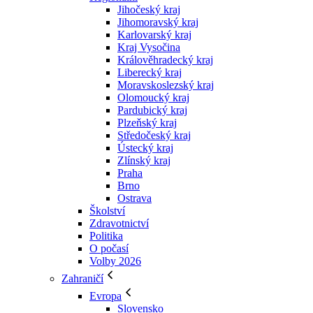
Jihočeský kraj
Jihomoravský kraj
Karlovarský kraj
Kraj Vysočina
Králověhradecký kraj
Liberecký kraj
Moravskoslezský kraj
Olomoucký kraj
Pardubický kraj
Plzeňský kraj
Středočeský kraj
Ústecký kraj
Zlínský kraj
Praha
Brno
Ostrava
Školství
Zdravotnictví
Politika
O počasí
Volby 2026
Zahraničí
Evropa
Slovensko