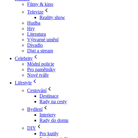
Filmy & kino
Televize
Reality show
Hudba
Hry
Literatura
Výtvarné umění
Divadlo
Digi a stream
Celebrity
Módní policie
Pro pamětníky
Nové tváře
Lifestyle
Cestování
Destinace
Rady na cesty
Bydlení
Interiery
Rady do domu
DIY
Pro kutily