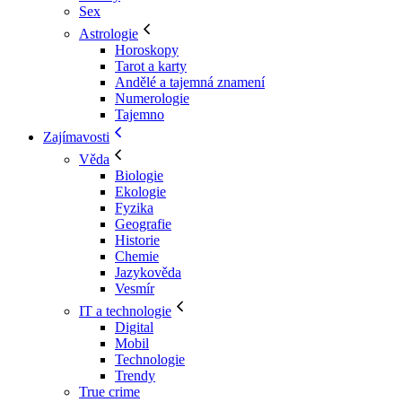
Sex
Astrologie
Horoskopy
Tarot a karty
Andělé a tajemná znamení
Numerologie
Tajemno
Zajímavosti
Věda
Biologie
Ekologie
Fyzika
Geografie
Historie
Chemie
Jazykověda
Vesmír
IT a technologie
Digital
Mobil
Technologie
Trendy
True crime