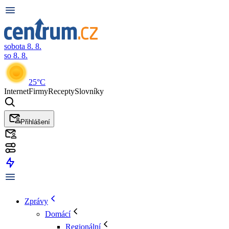
sobota 8. 8.
so 8. 8.
25°C
Internet
Firmy
Recepty
Slovníky
Přihlášení
Zprávy
Domácí
Regionální