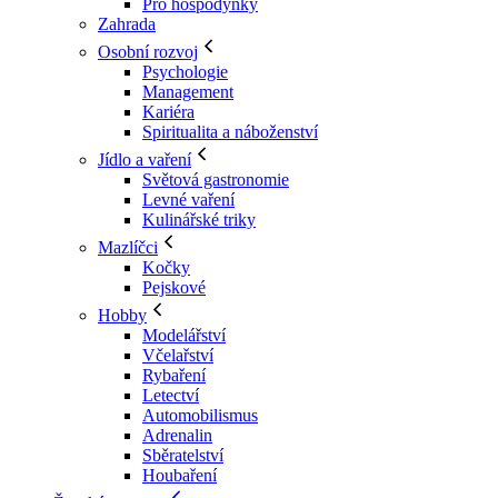
Pro hospodyňky
Zahrada
Osobní rozvoj
Psychologie
Management
Kariéra
Spiritualita a náboženství
Jídlo a vaření
Světová gastronomie
Levné vaření
Kulinářské triky
Mazlíčci
Kočky
Pejskové
Hobby
Modelářství
Včelařství
Rybaření
Letectví
Automobilismus
Adrenalin
Sběratelství
Houbaření