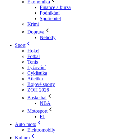
Ekonomika
Finance a burza
Podnikání
Spotřebitel
Krimi
Doprava
Nehody
Sport
Hokej
Fotbal
Tenis
Lyžování
Cyklistika
Atletika
Bojové sporty
ZOH 2026
Basketbal
NBA
Motosport
F1
Auto-moto
Elektromobily
Kultura