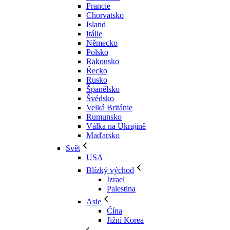
Francie
Chorvatsko
Island
Itálie
Německo
Polsko
Rakousko
Řecko
Rusko
Španělsko
Švédsko
Velká Británie
Rumunsko
Válka na Ukrajině
Maďarsko
Svět
USA
Blízký východ
Izrael
Palestina
Asie
Čína
Jižní Korea