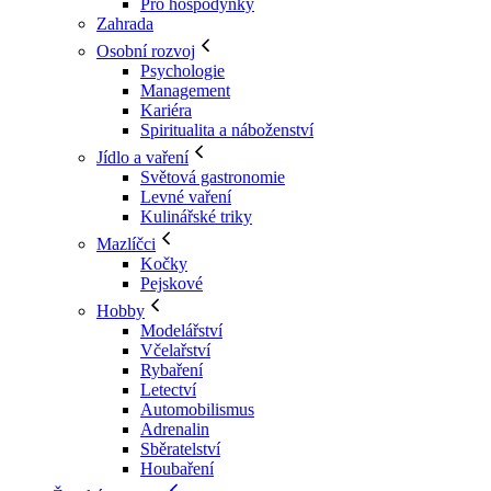
Pro hospodyňky
Zahrada
Osobní rozvoj
Psychologie
Management
Kariéra
Spiritualita a náboženství
Jídlo a vaření
Světová gastronomie
Levné vaření
Kulinářské triky
Mazlíčci
Kočky
Pejskové
Hobby
Modelářství
Včelařství
Rybaření
Letectví
Automobilismus
Adrenalin
Sběratelství
Houbaření