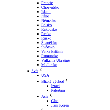
Francie
Chorvatsko
Island
Itálie
Německo
Polsko
Rakousko
Řecko
Rusko
Španělsko
Švédsko
Velká Británie
Rumunsko
Válka na Ukrajině
Maďarsko
Svět
USA
Blízký východ
Izrael
Palestina
Asie
Čína
Jižní Korea