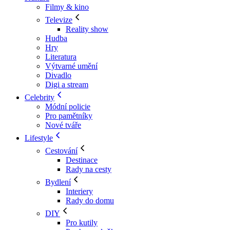
Filmy & kino
Televize
Reality show
Hudba
Hry
Literatura
Výtvarné umění
Divadlo
Digi a stream
Celebrity
Módní policie
Pro pamětníky
Nové tváře
Lifestyle
Cestování
Destinace
Rady na cesty
Bydlení
Interiery
Rady do domu
DIY
Pro kutily