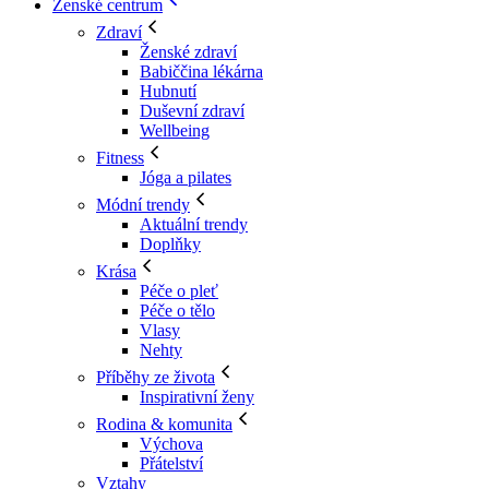
Ženské centrum
Zdraví
Ženské zdraví
Babiččina lékárna
Hubnutí
Duševní zdraví
Wellbeing
Fitness
Jóga a pilates
Módní trendy
Aktuální trendy
Doplňky
Krása
Péče o pleť
Péče o tělo
Vlasy
Nehty
Příběhy ze života
Inspirativní ženy
Rodina & komunita
Výchova
Přátelství
Vztahy