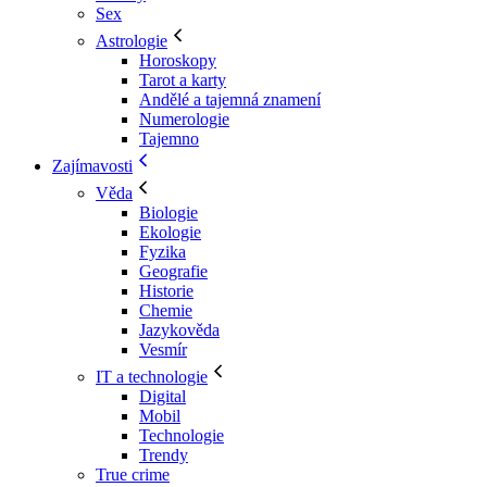
Sex
Astrologie
Horoskopy
Tarot a karty
Andělé a tajemná znamení
Numerologie
Tajemno
Zajímavosti
Věda
Biologie
Ekologie
Fyzika
Geografie
Historie
Chemie
Jazykověda
Vesmír
IT a technologie
Digital
Mobil
Technologie
Trendy
True crime