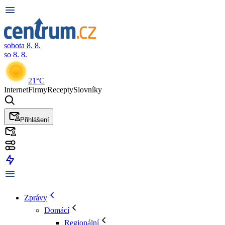
sobota 8. 8.
so 8. 8.
21°C
Internet
Firmy
Recepty
Slovníky
Přihlášení
Zprávy
Domácí
Regionální