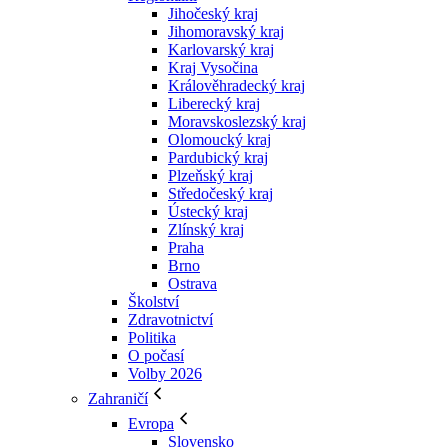
Jihočeský kraj
Jihomoravský kraj
Karlovarský kraj
Kraj Vysočina
Králověhradecký kraj
Liberecký kraj
Moravskoslezský kraj
Olomoucký kraj
Pardubický kraj
Plzeňský kraj
Středočeský kraj
Ústecký kraj
Zlínský kraj
Praha
Brno
Ostrava
Školství
Zdravotnictví
Politika
O počasí
Volby 2026
Zahraničí
Evropa
Slovensko