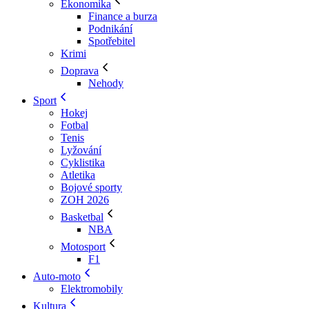
Ekonomika
Finance a burza
Podnikání
Spotřebitel
Krimi
Doprava
Nehody
Sport
Hokej
Fotbal
Tenis
Lyžování
Cyklistika
Atletika
Bojové sporty
ZOH 2026
Basketbal
NBA
Motosport
F1
Auto-moto
Elektromobily
Kultura