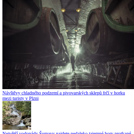
Návštěvy chladného podzemí a pivovarských sklepů frčí v horku
mezi turisty v Plzni
Největší vodopády Šumavy najdete nedaleko tajemné hory protkané