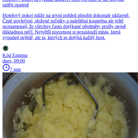
raději opatrně
Hotelový pokoj může na první pohled působit dokonale uklizeně.
Čisté povlečení, složené ručníky a naleštěná koupelna ale ještě
neznamenají, že všechny často dotýkané předměty prošly stejně
důkladnou péčí. Největší pozornost si nezaslouží místa, která
vypadají nejhůř, ale ta, kterých se dotýká každý host.
Kód Enigma
dnes, 09:00
7 min