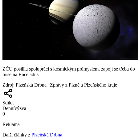
ZČU posílila spolupráci s kosmickým průmyslem, zapojí se třeba do
mise na Enceladus
Zdroj
:
Plzeňská Drbna | Zprávy z Plzně a Plzeňského kraje
Sdílet
Denní
výzva
0
Reklama
Další články z
Plzeňská Drbna