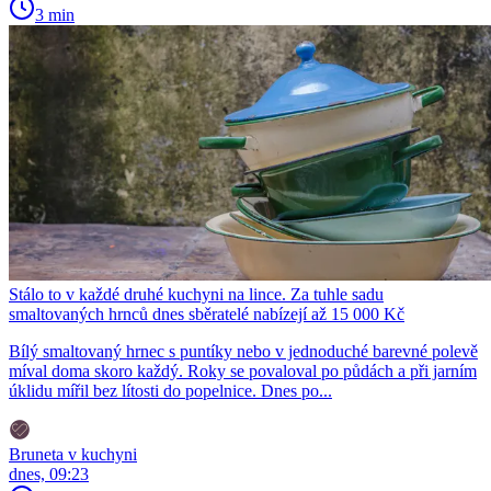
3 min
Stálo to v každé druhé kuchyni na lince. Za tuhle sadu
smaltovaných hrnců dnes sběratelé nabízejí až 15 000 Kč
Bílý smaltovaný hrnec s puntíky nebo v jednoduché barevné polevě
míval doma skoro každý. Roky se povaloval po půdách a při jarním
úklidu mířil bez lítosti do popelnice. Dnes po...
Bruneta v kuchyni
dnes, 09:23