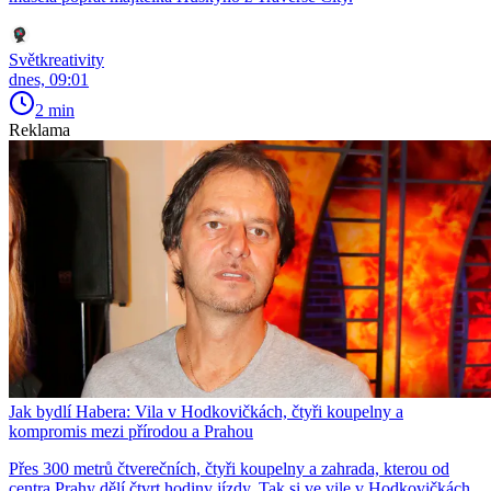
Světkreativity
dnes, 09:01
2 min
Reklama
Jak bydlí Habera: Vila v Hodkovičkách, čtyři koupelny a
kompromis mezi přírodou a Prahou
Přes 300 metrů čtverečních, čtyři koupelny a zahrada, kterou od
centra Prahy dělí čtvrt hodiny jízdy. Tak si ve vile v Hodkovičkách