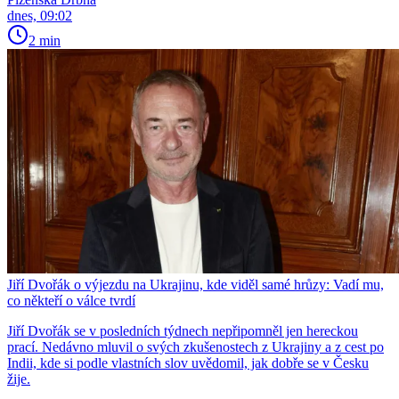
dnes, 09:02
2 min
Jiří Dvořák o výjezdu na Ukrajinu, kde viděl samé hrůzy: Vadí mu,
co někteří o válce tvrdí
Jiří Dvořák se v posledních týdnech nepřipomněl jen hereckou
prací. Nedávno mluvil o svých zkušenostech z Ukrajiny a z cest po
Indii, kde si podle vlastních slov uvědomil, jak dobře se v Česku
žije.