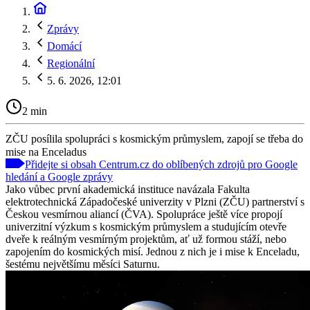
Zprávy
Domácí
Regionální
5. 6. 2026, 12:01
2 min
ZČU posílila spolupráci s kosmickým průmyslem, zapojí se třeba do
mise na Enceladus
Přidejte si obsah Centrum.cz do oblíbených zdrojů pro Google
hledání a Google zprávy
Jako vůbec první akademická instituce navázala Fakulta
elektrotechnická Západočeské univerzity v Plzni (ZČU) partnerství s
Českou vesmírnou aliancí (ČVA). Spolupráce ještě více propojí
univerzitní výzkum s kosmickým průmyslem a studujícím otevře
dveře k reálným vesmírným projektům, ať už formou stáží, nebo
zapojením do kosmických misí. Jednou z nich je i mise k Enceladu,
šestému největšímu měsíci Saturnu.