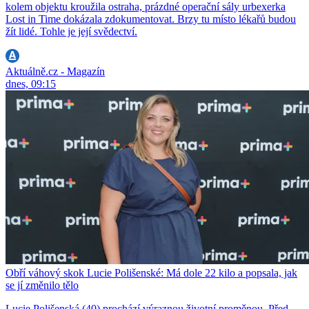
kolem objektu kroužila ostraha, prázdné operační sály urbexerka
Lost in Time dokázala zdokumentovat. Brzy tu místo lékařů budou
žít lidé. Tohle je její svědectví.
Aktuálně.cz - Magazín
dnes, 09:15
Obří váhový skok Lucie Polišenské: Má dole 22 kilo a popsala, jak
se jí změnilo tělo
Lucie Polišenská (40) prochází výraznou životní proměnou. Před