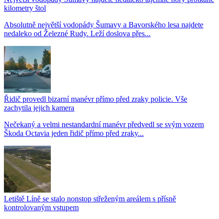
kilometry štol
Absolutně největší vodopády Šumavy a Bavorského lesa najdete
nedaleko od Železné Rudy. Leží doslova přes...
Řidič provedl bizarní manévr přímo před zraky policie. Vše
zachytila jejich kamera
Nečekaný a velmi nestandardní manévr předvedl se svým vozem
Škoda Octavia jeden řidič přímo před zraky...
Letiště Líně se stalo nonstop střeženým areálem s přísně
kontrolovaným vstupem