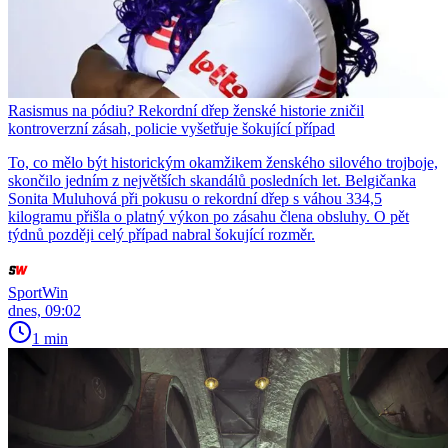
Rasismus na pódiu? Rekordní dřep ženské historie zničil
kontroverzní zásah, policie vyšetřuje šokující případ
To, co mělo být historickým okamžikem ženského silového trojboje,
skončilo jedním z největších skandálů posledních let. Belgičanka
Sonita Muluhová při pokusu o rekordní dřep s váhou 334,5
kilogramu přišla o platný výkon po zásahu člena obsluhy. O pět
týdnů později celý případ nabral šokující rozměr.
SportWin
dnes, 09:02
1 min