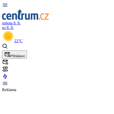
sobota 8. 8.
so 8. 8.
22°C
Přihlášení
Reklama