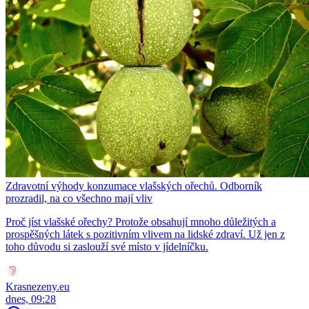
Zdravotní výhody konzumace vlašských ořechů. Odborník
prozradil, na co všechno mají vliv
Proč jíst vlašské ořechy? Protože obsahují mnoho důležitých a
prospěšných látek s pozitivním vlivem na lidské zdraví. Už jen z
toho důvodu si zaslouží své místo v jídelníčku.
Krasnezeny.eu
dnes, 09:28