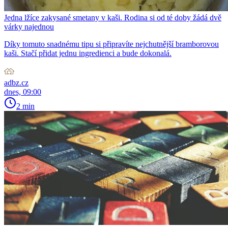
Jedna lžíce zakysané smetany v kaši. Rodina si od té doby žádá dvě
várky najednou
Díky tomuto snadnému tipu si připravíte nejchutnější bramborovou
kaši. Stačí přidat jednu ingredienci a bude dokonalá.
adbz.cz
dnes, 09:00
2 min