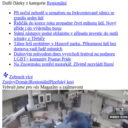
Další články z kategorie
Regionální
Při noční nehodě u semaforu na frekventované silnici se
zranilo sedm lidí
Řidičák do konce roku propadne čtvrt milionu lidí. Nový
přijde i do výdejního boxu
Státní zástupce podal obžalobu v případu investic do sudů
whisky z Třebíče
Tábor řeší problémy v Husově parku. Přítomnost lidí bez
domova vadí řadě místních
Duhovým průvodem dnes vyvrcholí festival na podporu
LGBT+ komunity Prague Pride
Na Znojemsku zemřel motorkář. Zřejmě nezvládl řízení
Zobrazit více
Zprávy
Domácí
Regionální
Plzeňský kraj
Vybrali jsme pro vás
Magazíny a zajímavosti