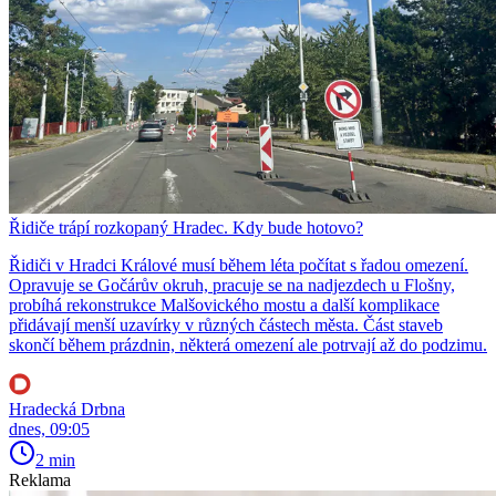
Řidiče trápí rozkopaný Hradec. Kdy bude hotovo?
Řidiči v Hradci Králové musí během léta počítat s řadou omezení.
Opravuje se Gočárův okruh, pracuje se na nadjezdech u Flošny,
probíhá rekonstrukce Malšovického mostu a další komplikace
přidávají menší uzavírky v různých částech města. Část staveb
skončí během prázdnin, některá omezení ale potrvají až do podzimu.
Hradecká Drbna
dnes, 09:05
2 min
Reklama