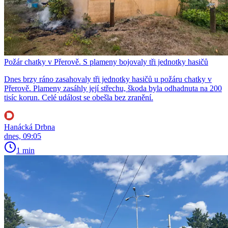
Požár chatky v Přerově. S plameny bojovaly tři jednotky hasičů
Dnes brzy ráno zasahovaly tři jednotky hasičů u požáru chatky v
Přerově. Plameny zasáhly její střechu, škoda byla odhadnuta na 200
tisíc korun. Celé událost se obešla bez zranění.
Hanácká Drbna
dnes, 09:05
1 min