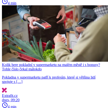
4 min
Kolik bere pokladní v supermarketu na malém městě i s bonusy?
Tohle číslo čekal málokdo
Pokladna v supermarketu patří k profesím, které si většina lidí
spojuje s […]
Extrafit.cz
dnes, 09:20
4 min