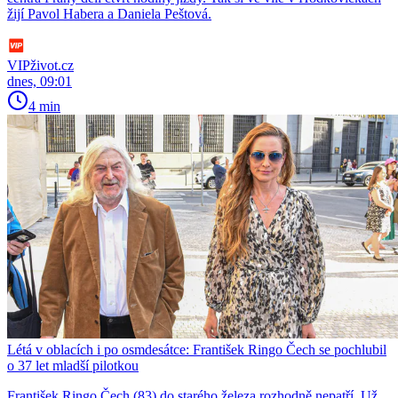
žijí Pavol Habera a Daniela Peštová.
VIPživot.cz
dnes, 09:01
4 min
Létá v oblacích i po osmdesátce: František Ringo Čech se pochlubil
o 37 let mladší pilotkou
František Ringo Čech (83) do starého železa rozhodně nepatří. Už