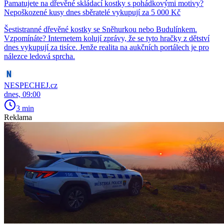
Pamatujete na dřevěné skládací kostky s pohádkovými motivy?
Nepoškozené kusy dnes sběratelé vykupují za 5 000 Kč
Šestistranné dřevěné kostky se Sněhurkou nebo Budulínkem.
Vzpomínáte? Internetem kolují zprávy, že se tyto hračky z dětství
dnes vykupují za tisíce. Jenže realita na aukčních portálech je pro
nálezce ledová sprcha.
NESPECHEJ.cz
dnes, 09:00
3 min
Reklama