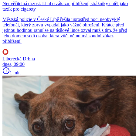
Neuvěřitelná drzost: Lhal o zákazu přiblížení, strážníky chtěl jako
taxík pro cigarety
Městská policie v České Lípě řešila uprostřed noci neobvyklý
telefonát, který zprvu vypadal jako vážné ohrožení. Krátce před
jednou hodinou ranní se na tísňové lince ozval muž s tím, že před
jeho domem sedí osoba, která vůči němu má soudní zákaz
přiblížení.
Liberecká Drbna
dnes, 09:00
1 min