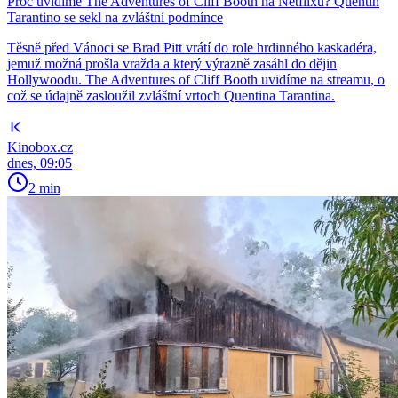
Proč uvidíme The Adventures of Cliff Booth na Netflixu? Quentin
Tarantino se sekl na zvláštní podmínce
Těsně před Vánoci se Brad Pitt vrátí do role hrdinného kaskadéra,
jemuž možná prošla vražda a který výrazně zasáhl do dějin
Hollywoodu. The Adventures of Cliff Booth uvidíme na streamu, o
což se údajně zasloužil zvláštní vrtoch Quentina Tarantina.
Kinobox.cz
dnes, 09:05
2 min