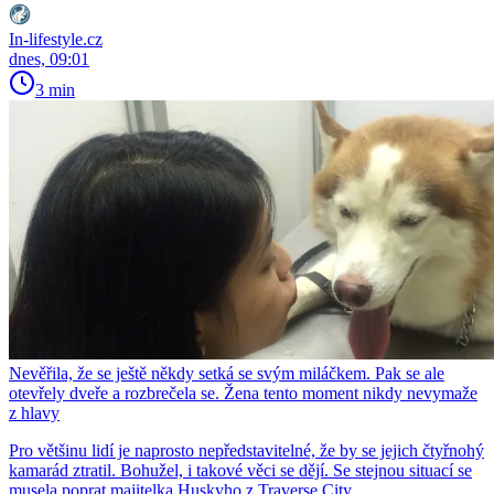
In-lifestyle.cz
dnes, 09:01
3 min
Nevěřila, že se ještě někdy setká se svým miláčkem. Pak se ale
otevřely dveře a rozbrečela se. Žena tento moment nikdy nevymaže
z hlavy
Pro většinu lidí je naprosto nepředstavitelné, že by se jejich čtyřnohý
kamarád ztratil. Bohužel, i takové věci se dějí. Se stejnou situací se
musela poprat majitelka Huskyho z Traverse City.