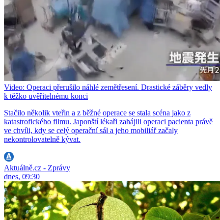
Video: Operaci přerušilo náhlé zemětřesení. Drastické záběry vedly
k těžko uvěřitelnému konci
Stačilo několik vteřin a z běžné operace se stala scéna jako z
katastrofického filmu. Japonští lékaři zahájili operaci pacienta právě
ve chvíli, kdy se celý operační sál a jeho mobiliář začaly
nekontrolovatelně kývat.
Aktuálně.cz - Zprávy
dnes, 09:30