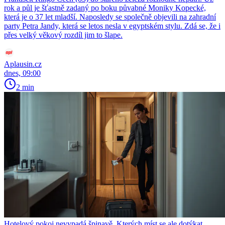
rok a půl je šťastně zadaný po boku půvabné Moniky Kopecké,
která je o 37 let mladší. Naposledy se společně objevili na zahradní
party Petra Jandy, která se letos nesla v egyptském stylu. Zdá se, že i
přes velký věkový rozdíl jim to šlape.
Aplausin.cz
dnes, 09:00
2 min
Hotelový pokoj nevypadá špinavě. Kterých míst se ale dotýkat