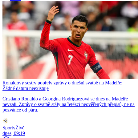
Ronaldovy sestry popřely zprávy o dnešní svatbě na Madeiře:
Žádné datum neexistuje
Cristiano Ronaldo a Georgina Rodríguezová se dnes na Madeiře
nevzali. Zprávy o svatbě stály na řetězci neověřených přepisů, ne na
pozvánce od páru.
SportyŽivě
dnes, 09:19