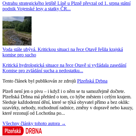
Ostrahu strategického letiště Líně u Plzně převzal od 1. srpna státní
podnik Vojenské lesy a statky ČR...
Voda stále ubývá. Kritickou situaci na řece Otavě řešila krajská
komise pro sucho
Kritická hydrologická situace na řece Otavě si vyžádala zasedání
Komise pro zvládání sucha a nedostatku...
Tento článek byl publikován ze zdrojů
Plzeňská Drbna
Plzeň není jen o pivu – i když i o něm se tu samozřejmě dočtete.
Plzeňská Drbna má přehled o tom, co hýbe městem i celým krajem.
Sleduje každodenní dění, které se týká obyvatel přímo a bez oklik:
uzavírky, nehody, rozhodnutí radnice, změny v dopravě nebo kauzy,
které rezonují od Lochotína po...
Všechny články tohoto autora →