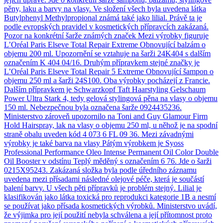
pěny, laku a barvy na vlasy. Ve složení všech byla uvedena látka
Butylphenyl Methylpropional známá také jako lilial. Právě ta je
podle evropských pravidel v kosmetických přípravcích zakázaná.
Pozor na konkrétní šarže známých značek Mezi výrobky figuruje
L’Oréal Paris Elseve Total Repair Extreme Obnovující balzám o
objemu 200 ml. Upozornění se vztahuje na šarži 24K404 s dalším
označením K 404 04/16. Druhým přípravkem stejné značky je
L’Oréal Paris Elseve Total Repair 5 Extreme Obnovující šampon o
objemu 250 ml a šarži 24S100. Oba výrobky pocházejí z Francie.
Dalším přípravkem je Schwarzkopf Taft Haarstyling Gelschaum
Power Ultra Stark 4, tedy gelová stylingová pěna na vlasy o objemu
150 ml. Nebezpečnou byla označena šarže 0924435236.
Ministerstvo zároveň upozornilo na Toni and Guy Glamour Firm
Hold Hairspray, lak na vlasy o objemu 250 ml, u něhož je na spodní
straně obalu uveden kód 4 073 6 FL 09 36. Mezi závadnými
výrobky je také barva na vlasy Pátým výrobkem je Syoss
Professional Performance Oleo Intense Permanent Oil Color Double
Oil Booster v odstínu Teplý měděný s označením 6 76. Jde o šarži
0215X95243. Zakázaná složka byla podle úředního záznamu
uvedena mezi přísadami následné olejové péče, která je součástí
balení barvy. U všech pěti přípravků je problém stejný. Lilial je
klasifikován jako látka toxická pro reprodukci kategorie 1B a nesmí
se používat jako přísada kosmetických výrobků. Ministerstvo uvádí,
že výjimka pro její použití nebyla schválena a její přítomnost proto