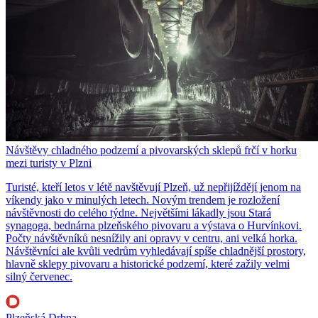
Návštěvy chladného podzemí a pivovarských sklepů frčí v horku
mezi turisty v Plzni
Turisté, kteří letos v létě navštěvují Plzeň, už nepřijíždějí jenom na
víkendy jako v minulých letech. Novým trendem je rozložení
návštěvnosti do celého týdne. Největšími lákadly jsou Stará
synagoga, bednárna plzeňského pivovaru a výstava o Hurvínkovi.
Počty návštěvníků nesnížily ani opravy v centru, ani velká horka.
Návštěvníci ale kvůli vedrům vyhledávají spíše chladnější prostory,
hlavně sklepy pivovaru a historické podzemí, které zažily velmi
silný červenec.
Plzeňská Drbna