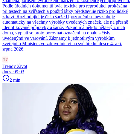
znamená porušení evropského nařízení o kosmetických přípravcích.
Podle úředních dokumentů byla toxicita pro reprodukci prokázána
při testech na zvířatech a použití látky představuje riziko pro lidské
zdraví. Rozhodující je číslo šarže Upozornění se nevztahuje
automaticky na všechny výrobky uvedených značek, ale na přesně
identifikované přípravky a šarže. Pokud má někdo některý z nich
doma, vyplatí se proto porovnat označení na obalu s čísly
uvedenými ve varování. Záznamy k jednotlivým výrobkům
zveřejnilo Ministerstvo zdravotnictví na své úřední desce 4. a 6.
srpna 2026.
Trendy Život
dnes, 09:03
2 min