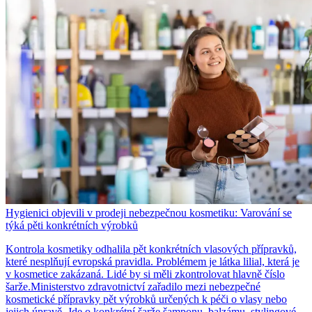
Hygienici objevili v prodeji nebezpečnou kosmetiku: Varování se
týká pěti konkrétních výrobků
Kontrola kosmetiky odhalila pět konkrétních vlasových přípravků,
které nesplňují evropská pravidla. Problémem je látka lilial, která je
v kosmetice zakázaná. Lidé by si měli zkontrolovat hlavně číslo
šarže.Ministerstvo zdravotnictví zařadilo mezi nebezpečné
kosmetické přípravky pět výrobků určených k péči o vlasy nebo
jejich úpravě. Jde o konkrétní šarže šamponu, balzámu, stylingové