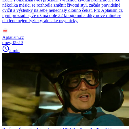
několika měsíci se rozhodla změnit životní styl, začala pravidelně
cvičit a výsledky na sebe nenechaly dlouho čekat. Pro Aplausin.cz
nyní prozradila, že už má dole 22 kilogramů a díky nové rutině se
cítí lépe nejen fyzicky, ale také psychicky.
Aplausin.cz
dnes, 09:13
2 min