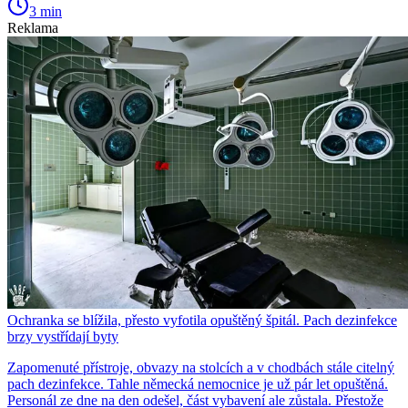
3 min
Reklama
Ochranka se blížila, přesto vyfotila opuštěný špitál. Pach dezinfekce
brzy vystřídají byty
Zapomenuté přístroje, obvazy na stolcích a v chodbách stále citelný
pach dezinfekce. Tahle německá nemocnice je už pár let opuštěná.
Personál ze dne na den odešel, část vybavení ale zůstala. Přestože