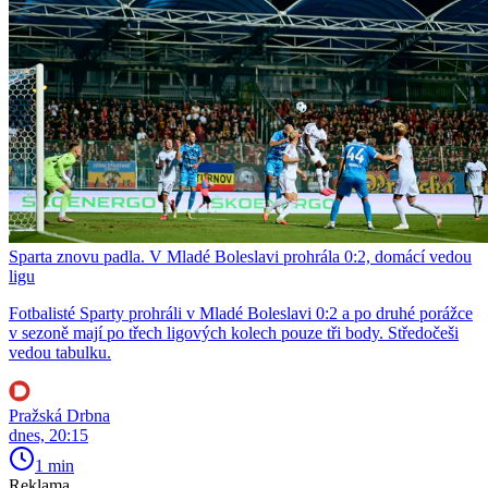
Sparta znovu padla. V Mladé Boleslavi prohrála 0:2, domácí vedou
ligu
Fotbalisté Sparty prohráli v Mladé Boleslavi 0:2 a po druhé porážce
v sezoně mají po třech ligových kolech pouze tři body. Středočeši
vedou tabulku.
Pražská Drbna
dnes, 20:15
1 min
Reklama