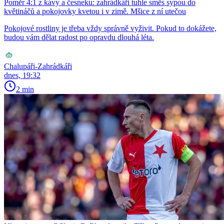
Poměr 4:1 z kávy a česneku: zahrádkáři tuhle směs sypou do
květináčů a pokojovky kvetou i v zimě. Mšice z ní utečou
Pokojové rostliny je třeba vždy správně vyživit. Pokud to dokážete,
budou vám dělat radost po opravdu dlouhá léta.
Chalupáři-Zahrádkáři
dnes, 19:32
2 min