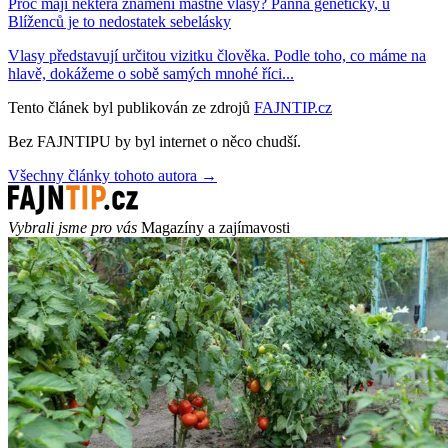
Proč mají některá znamení mastné vlasy? Panna geneticky, u
Blíženců je to nedostatek sebelásky
Vlasy představují určitou vizitku člověka. Podle toho, co máme na
hlavě, dokážeme o sobě samých mnohé říci...
Tento článek byl publikován ze zdrojů
FAJNTIP.cz
Bez FAJNTIPU by byl internet o něco chudší.
Všechny články tohoto autora →
Vybrali jsme pro vás
Magazíny a zajímavosti