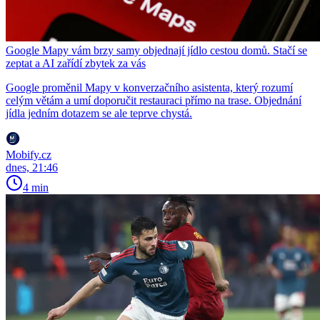
Google Mapy vám brzy samy objednají jídlo cestou domů. Stačí se
zeptat a AI zařídí zbytek za vás
Google proměnil Mapy v konverzačního asistenta, který rozumí
celým větám a umí doporučit restauraci přímo na trase. Objednání
jídla jedním dotazem se ale teprve chystá.
Mobify.cz
dnes, 21:46
4 min