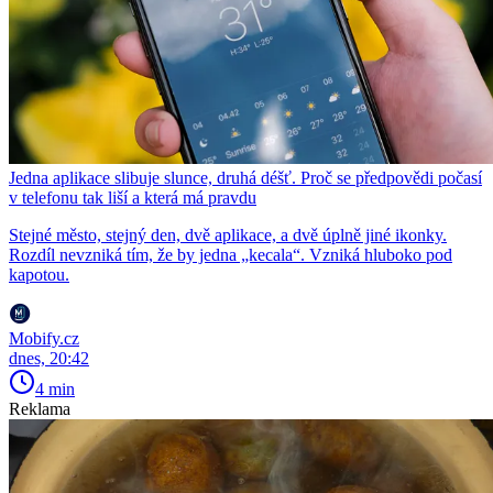
Jedna aplikace slibuje slunce, druhá déšť. Proč se předpovědi počasí
v telefonu tak liší a která má pravdu
Stejné město, stejný den, dvě aplikace, a dvě úplně jiné ikonky.
Rozdíl nevzniká tím, že by jedna „kecala“. Vzniká hluboko pod
kapotou.
Mobify.cz
dnes, 20:42
4 min
Reklama