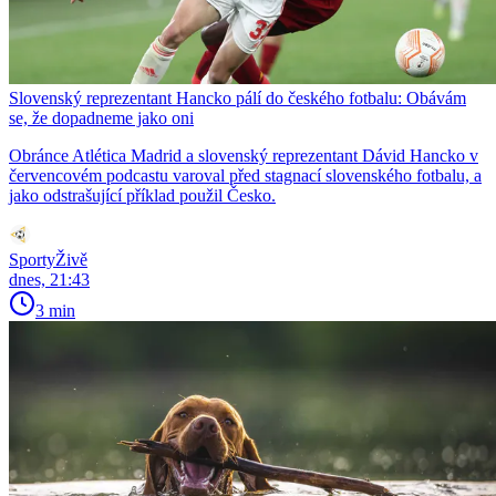
Slovenský reprezentant Hancko pálí do českého fotbalu: Obávám
se, že dopadneme jako oni
Obránce Atlética Madrid a slovenský reprezentant Dávid Hancko v
červencovém podcastu varoval před stagnací slovenského fotbalu, a
jako odstrašující příklad použil Česko.
SportyŽivě
dnes, 21:43
3 min