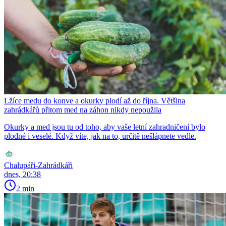
Lžíce medu do konve a okurky plodí až do října. Většina
zahrádkářů přitom med na záhon nikdy nepoužila
Okurky a med jsou tu od toho, aby vaše letní zahradničení bylo
plodné i veselé. Když víte, jak na to, určitě nešlápnete vedle.
Chalupáři-Zahrádkáři
dnes, 20:38
2 min