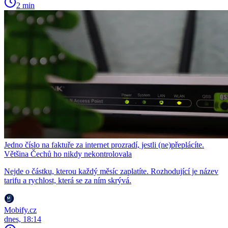
2 min
Jedno číslo na faktuře za internet prozradí, jestli (ne)přeplácíte.
Většina Čechů ho nikdy nekontrolovala
Nejde o částku, kterou každý měsíc zaplatíte. Rozhodující je název
tarifu a rychlost, která se za ním skrývá.
Mobify.cz
dnes, 18:14