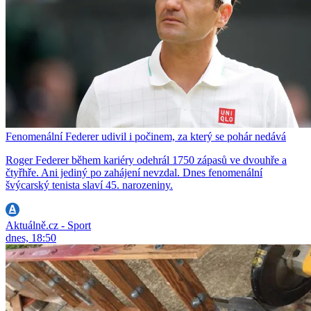
Fenomenální Federer udivil i počinem, za který se pohár nedává
Roger Federer během kariéry odehrál 1750 zápasů ve dvouhře a
čtyřhře. Ani jediný po zahájení nevzdal. Dnes fenomenální
švýcarský tenista slaví 45. narozeniny.
Aktuálně.cz - Sport
dnes, 18:50