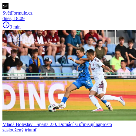
SvětFormule.cz
dnes, 18:09
9 min
Mladá Boleslav - Sparta 2:0. Domácí si připisují naprosto
zasloužený triumf