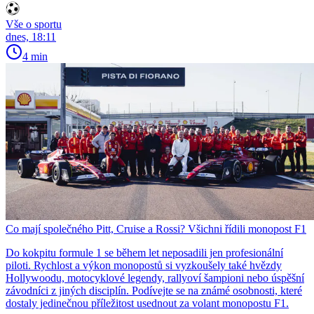
Vše o sportu
dnes, 18:11
4 min
Co mají společného Pitt, Cruise a Rossi? Všichni řídili monopost F1
Do kokpitu formule 1 se během let neposadili jen profesionální
piloti. Rychlost a výkon monopostů si vyzkoušely také hvězdy
Hollywoodu, motocyklové legendy, rallyoví šampioni nebo úspěšní
závodníci z jiných disciplín. Podívejte se na známé osobnosti, které
dostaly jedinečnou příležitost usednout za volant monopostu F1.