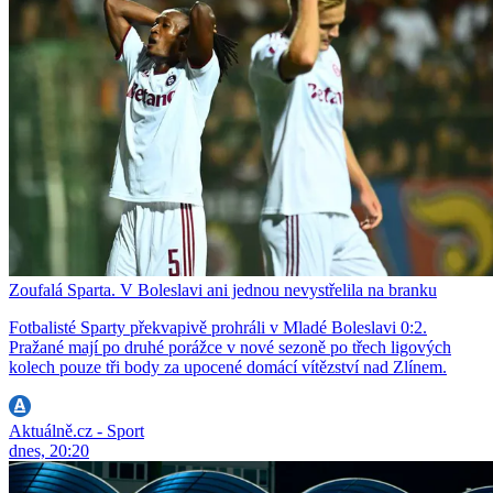
Zoufalá Sparta. V Boleslavi ani jednou nevystřelila na branku
Fotbalisté Sparty překvapivě prohráli v Mladé Boleslavi 0:2.
Pražané mají po druhé porážce v nové sezoně po třech ligových
kolech pouze tři body za upocené domácí vítězství nad Zlínem.
Aktuálně.cz - Sport
dnes, 20:20