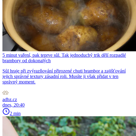
5 minut vaření, pak teprve sůl. Tak jednoduchý trik dělí rozpadlé
brambory od dokonalých
Sůl hraje při zvýrazňování přirozené chuti brambor a zajišťování
jejich správné textury zásadní roli. Musíte ji však přidat v ten
správný moment.
adbz.cz
dnes, 20:40
2 min