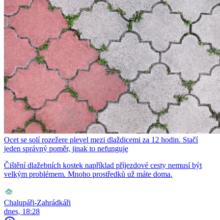
Ocet se solí rozežere plevel mezi dlaždicemi za 12 hodin. Stačí
jeden správný poměr, jinak to nefunguje
Čištění dlažebních kostek například příjezdové cesty nemusí být
velkým problémem. Mnoho prostředků už máte doma.
Chalupáři-Zahrádkáři
dnes, 18:28