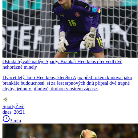
Ostuda bývalé naděje Sparty. Brankář Heerkens předvedl dvě
nehorázné minely
Dvacetiletý Joeri Heerkens, kterého Ajax před rokem kupoval jako
brankáře budoucnosti, si za šest srpnových dnů připsal dvě trapné
chyby, jednu v přípravě, druhou v ostrém zápase.
SportyŽivě
dnes, 20:21
3 min