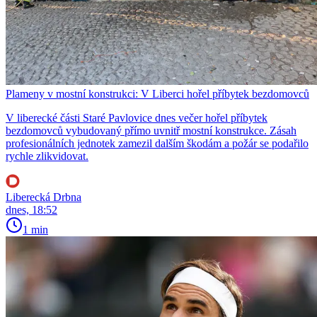
Plameny v mostní konstrukci: V Liberci hořel příbytek bezdomovců
V liberecké části Staré Pavlovice dnes večer hořel příbytek
bezdomovců vybudovaný přímo uvnitř mostní konstrukce. Zásah
profesionálních jednotek zamezil dalším škodám a požár se podařilo
rychle zlikvidovat.
Liberecká Drbna
dnes, 18:52
1 min