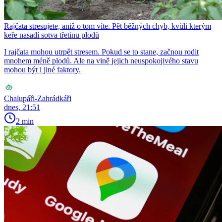
Rajčata stresujete, aniž o tom víte. Pět běžných chyb, kvůli kterým
keře nasadí sotva třetinu plodů
I rajčata mohou utrpět stresem. Pokud se to stane, začnou rodit
mnohem méně plodů. Ale na vině jejich neuspokojivého stavu
mohou být i jiné faktory.
Chalupáři-Zahrádkáři
dnes, 21:51
2 min