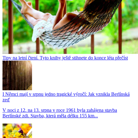
Tipy na letní čtení. Tyto knihy ještě stihnete do konce léta přečíst
I Němci mají v srpnu jedno tragické výročí: Jak vznikla Berlínská
zeď
V noci z 12. na 13. srpna v roce 1961 byla zahájena stavba
Berlínské zdi. Stavba, která měla délku 155 km...