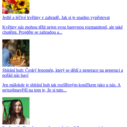
Jedlé a léčivé květiny v zahradě. Jak si je snadno vypěstovat
Květiny nás mohou těšit nejen svou barevnou rozmanitostí, ale také
chutěmi. Projděte se zahradou a...
Sbírání hub: Český fenomén, který se dědí z generace na generaci a
pořád nás baví
Jen málokde je sbírání hub tak rozšířeným koníčkem jako u nás. A
nejzajímavější na tom je, že si tuto...