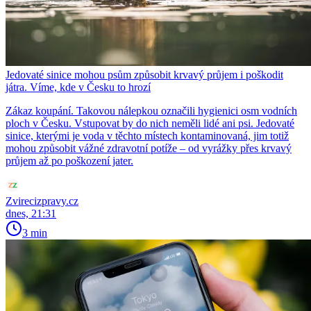
Jedovaté sinice mohou psům způsobit krvavý průjem i poškodit
játra. Víme, kde v Česku to hrozí
Zákaz koupání. Takovou nálepkou označili hygienici osm vodních
ploch v Česku. Vstupovat by do nich neměli lidé ani psi. Jedovaté
sinice, kterými je voda v těchto místech kontaminovaná, jim totiž
mohou způsobit vážné zdravotní potíže – od vyrážky přes krvavý
průjem až po poškození jater.
Zvirecizpravy.cz
dnes, 21:31
3 min