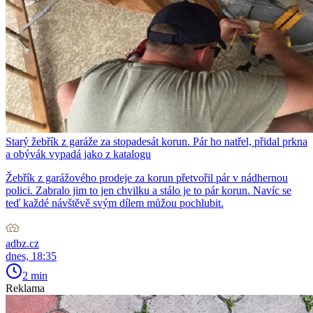
Starý žebřík z garáže za stopadesát korun. Pár ho natřel, přidal prkna
a obývák vypadá jako z katalogu
Žebřík z garážového prodeje za korun přetvořil pár v nádhernou
polici. Zabralo jim to jen chvilku a stálo je to pár korun. Navíc se
teď každé návštěvě svým dílem můžou pochlubit.
adbz.cz
dnes, 18:35
2 min
Reklama