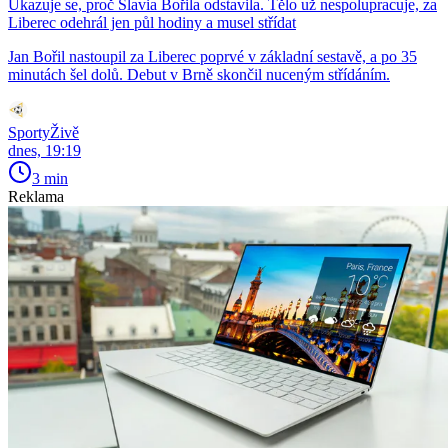
Ukazuje se, proč Slavia Bořila odstavila. Tělo už nespolupracuje, za
Liberec odehrál jen půl hodiny a musel střídat
Jan Bořil nastoupil za Liberec poprvé v základní sestavě, a po 35
minutách šel dolů. Debut v Brně skončil nuceným střídáním.
SportyŽivě
dnes, 19:19
3 min
Reklama