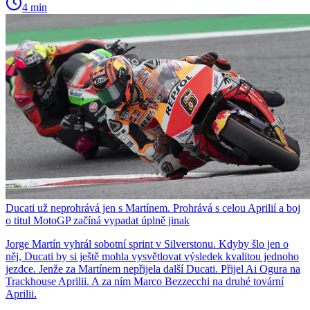
4 min
Ducati už neprohrává jen s Martínem. Prohrává s celou Aprilií a boj
o titul MotoGP začíná vypadat úplně jinak
Jorge Martín vyhrál sobotní sprint v Silverstonu. Kdyby šlo jen o
něj, Ducati by si ještě mohla vysvětlovat výsledek kvalitou jednoho
jezdce. Jenže za Martínem nepřijela další Ducati. Přijel Ai Ogura na
Trackhouse Aprilii. A za ním Marco Bezzecchi na druhé tovární
Aprilii.