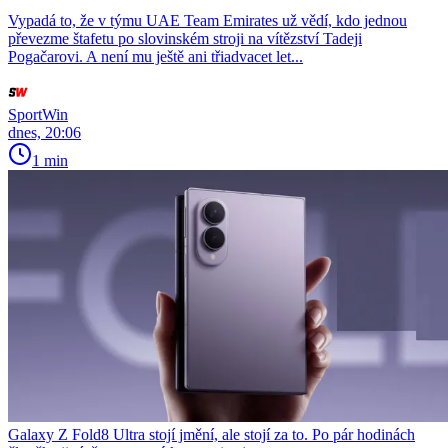
Vypadá to, že v týmu UAE Team Emirates už vědí, kdo jednou
převezme štafetu po slovinském stroji na vítězství Tadeji
Pogačarovi. A není mu ještě ani třiadvacet let...
SportWin
dnes, 20:06
1 min
Galaxy Z Fold8 Ultra stojí jmění, ale stojí za to. Po pár hodinách