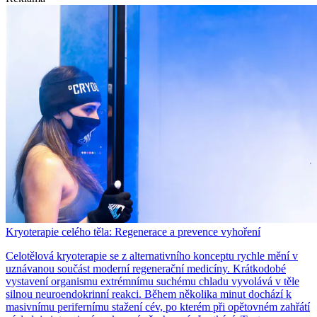
Kryoterapie celého těla: Regenerace a prevence vyhoření
Celotělová kryoterapie se z alternativního konceptu rychle mění v
uznávanou součást moderní regenerační medicíny. Krátkodobé
vystavení organismu extrémnímu suchému chladu vyvolává v těle
silnou neuroendokrinní reakci. Během několika minut dochází k
masivnímu perifernímu stažení cév, po kterém při opětovném zahřátí