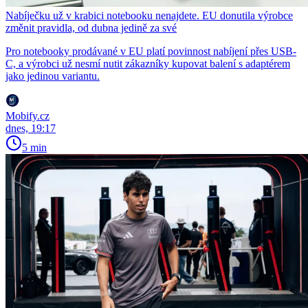
Nabíječku už v krabici notebooku nenajdete. EU donutila výrobce
změnit pravidla, od dubna jedině za své
Pro notebooky prodávané v EU platí povinnost nabíjení přes USB-
C, a výrobci už nesmí nutit zákazníky kupovat balení s adaptérem
jako jedinou variantu.
Mobify.cz
dnes, 19:17
5 min