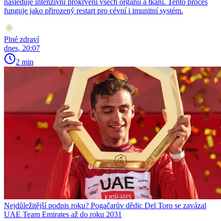
následuje intenzivní prokrvení všech orgánů a tkání. Tento proces
funguje jako přirozený restart pro cévní i imunitní systém.
Plné zdraví
dnes, 20:07
2 min
Nejdůležitější podpis roku? Pogačarův dědic Del Toro se zavázal
UAE Team Emirates až do roku 2031