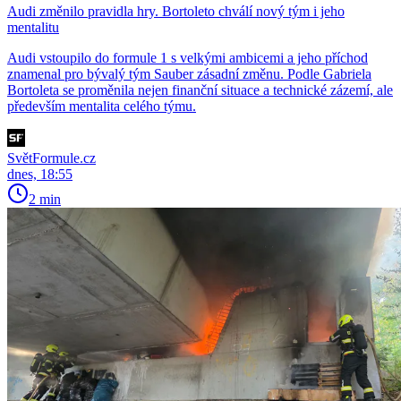
Audi změnilo pravidla hry. Bortoleto chválí nový tým i jeho
mentalitu
Audi vstoupilo do formule 1 s velkými ambicemi a jeho příchod
znamenal pro bývalý tým Sauber zásadní změnu. Podle Gabriela
Bortoleta se proměnila nejen finanční situace a technické zázemí, ale
především mentalita celého týmu.
SvětFormule.cz
dnes, 18:55
2 min