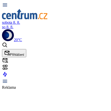
sobota 8. 8.
so 8. 8.
20°C
Přihlášení
Reklama