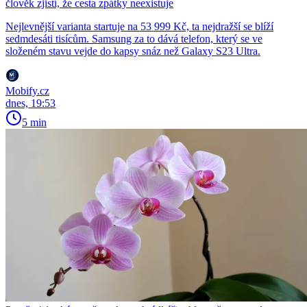
člověk zjistí, že cesta zpátky neexistuje
Nejlevnější varianta startuje na 53 999 Kč, ta nejdražší se blíží
sedmdesáti tisícům. Samsung za to dává telefon, který se ve
složeném stavu vejde do kapsy snáz než Galaxy S23 Ultra.
Mobify.cz
dnes, 19:53
5 min