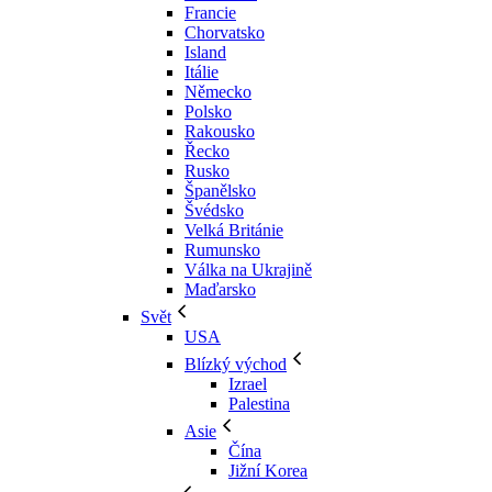
Francie
Chorvatsko
Island
Itálie
Německo
Polsko
Rakousko
Řecko
Rusko
Španělsko
Švédsko
Velká Británie
Rumunsko
Válka na Ukrajině
Maďarsko
Svět
USA
Blízký východ
Izrael
Palestina
Asie
Čína
Jižní Korea