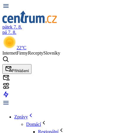
pátek 7. 8.
pá 7. 8.
22°C
Internet
Firmy
Recepty
Slovníky
Přihlášení
Zprávy
Domácí
Regionální