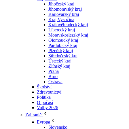
Jihočeský kraj
Jihomoravský kraj
Karlovarský kraj
Kraj Vysočina
Králověhradecký kraj
Liberecký kraj
Moravskoslezský kraj
Olomoucký kraj
Pardubický kraj
Plzeňský kraj
Středočeský kraj
Ústecký kraj
Zlínský kraj
Praha
Brno
Ostrava
Školství
Zdravotnictví
Politika
O počasí
Volby 2026
Zahraničí
Evropa
Slovensko