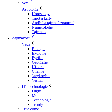
Sex
Astrologie
Horoskopy
Tarot a karty
Andělé a tajemná znamení
Numerologie
Tajemno
Zajímavosti
Věda
Biologie
Ekologie
Fyzika
Geografie
Historie
Chemie
Jazykověda
Vesmír
IT a technologie
Digital
Mobil
Technologie
Trendy
True crime