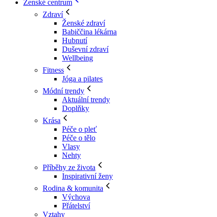
Ženské centrum
Zdraví
Ženské zdraví
Babiččina lékárna
Hubnutí
Duševní zdraví
Wellbeing
Fitness
Jóga a pilates
Módní trendy
Aktuální trendy
Doplňky
Krása
Péče o pleť
Péče o tělo
Vlasy
Nehty
Příběhy ze života
Inspirativní ženy
Rodina & komunita
Výchova
Přátelství
Vztahy