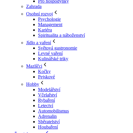
Pro hospodyňky
Zahrada
Osobní rozvoj
Psychologie
Management
Kariéra
Spiritualita a náboženství
Jídlo a vaření
Světová gastronomie
Levné vaření
Kulinářské triky
Mazlíčci
Kočky
Pejskové
Hobby
Modelářství
Včelařství
Rybaření
Letectví
Automobilismus
Adrenalin
Sběratelství
Houbaření