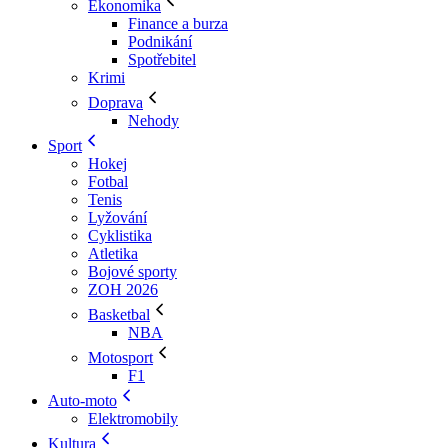
Ekonomika
Finance a burza
Podnikání
Spotřebitel
Krimi
Doprava
Nehody
Sport
Hokej
Fotbal
Tenis
Lyžování
Cyklistika
Atletika
Bojové sporty
ZOH 2026
Basketbal
NBA
Motosport
F1
Auto-moto
Elektromobily
Kultura