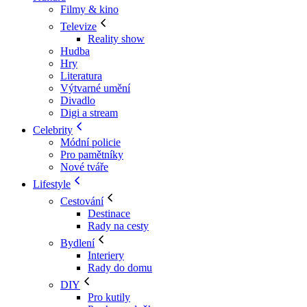
Filmy & kino
Televize
Reality show
Hudba
Hry
Literatura
Výtvarné umění
Divadlo
Digi a stream
Celebrity
Módní policie
Pro pamětníky
Nové tváře
Lifestyle
Cestování
Destinace
Rady na cesty
Bydlení
Interiery
Rady do domu
DIY
Pro kutily