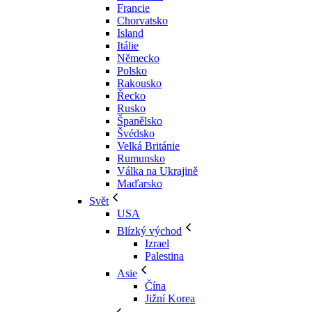
Francie
Chorvatsko
Island
Itálie
Německo
Polsko
Rakousko
Řecko
Rusko
Španělsko
Švédsko
Velká Británie
Rumunsko
Válka na Ukrajině
Maďarsko
Svět
USA
Blízký východ
Izrael
Palestina
Asie
Čína
Jižní Korea