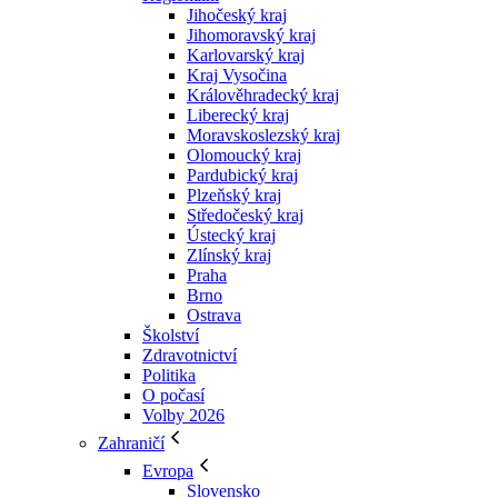
Jihočeský kraj
Jihomoravský kraj
Karlovarský kraj
Kraj Vysočina
Králověhradecký kraj
Liberecký kraj
Moravskoslezský kraj
Olomoucký kraj
Pardubický kraj
Plzeňský kraj
Středočeský kraj
Ústecký kraj
Zlínský kraj
Praha
Brno
Ostrava
Školství
Zdravotnictví
Politika
O počasí
Volby 2026
Zahraničí
Evropa
Slovensko