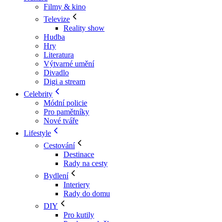
Filmy & kino
Televize
Reality show
Hudba
Hry
Literatura
Výtvarné umění
Divadlo
Digi a stream
Celebrity
Módní policie
Pro pamětníky
Nové tváře
Lifestyle
Cestování
Destinace
Rady na cesty
Bydlení
Interiery
Rady do domu
DIY
Pro kutily