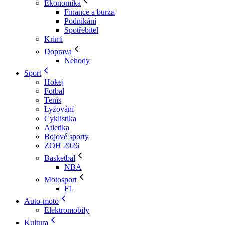
Ekonomika
Finance a burza
Podnikání
Spotřebitel
Krimi
Doprava
Nehody
Sport
Hokej
Fotbal
Tenis
Lyžování
Cyklistika
Atletika
Bojové sporty
ZOH 2026
Basketbal
NBA
Motosport
F1
Auto-moto
Elektromobily
Kultura