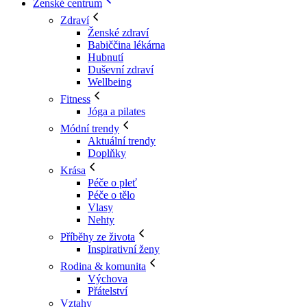
Ženské centrum
Zdraví
Ženské zdraví
Babiččina lékárna
Hubnutí
Duševní zdraví
Wellbeing
Fitness
Jóga a pilates
Módní trendy
Aktuální trendy
Doplňky
Krása
Péče o pleť
Péče o tělo
Vlasy
Nehty
Příběhy ze života
Inspirativní ženy
Rodina & komunita
Výchova
Přátelství
Vztahy