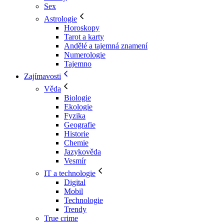
Sex
Astrologie
Horoskopy
Tarot a karty
Andělé a tajemná znamení
Numerologie
Tajemno
Zajímavosti
Věda
Biologie
Ekologie
Fyzika
Geografie
Historie
Chemie
Jazykověda
Vesmír
IT a technologie
Digital
Mobil
Technologie
Trendy
True crime