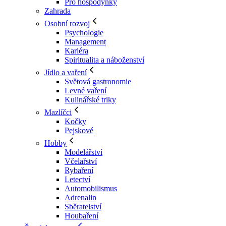
Pro hospodyňky
Zahrada
Osobní rozvoj
Psychologie
Management
Kariéra
Spiritualita a náboženství
Jídlo a vaření
Světová gastronomie
Levné vaření
Kulinářské triky
Mazlíčci
Kočky
Pejskové
Hobby
Modelářství
Včelařství
Rybaření
Letectví
Automobilismus
Adrenalin
Sběratelství
Houbaření