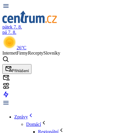
pátek 7. 8.
pá 7. 8.
26°C
Internet
Firmy
Recepty
Slovníky
Přihlášení
Zprávy
Domácí
Regionální