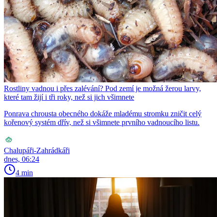
Rostliny vadnou i přes zalévání? Pod zemí je možná žerou larvy,
které tam žijí i tři roky, než si jich všimnete
Ponrava chrousta obecného dokáže mladému stromku zničit celý
kořenový systém dřív, než si všimnete prvního vadnoucího listu.
Chalupáři-Zahrádkáři
dnes, 06:24
4 min