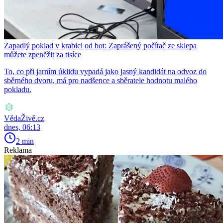
Zapadlý poklad v krabici od bot: Zaprášený počítač ze sklepa
můžete zpeněžit za tisíce
To, co při jarním úklidu vypadá jako jasný kandidát na odvoz do
sběrného dvoru, má pro nadšence a sběratele hodnotu malého
pokladu.
VědaŽivě.cz
dnes, 06:13
2 min
Reklama