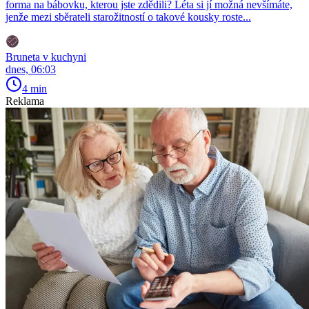
forma na bábovku, kterou jste zdědili? Léta si jí možná nevšímáte,
jenže mezi sběrateli starožitností o takové kousky roste...
Bruneta v kuchyni
dnes, 06:03
4 min
Reklama