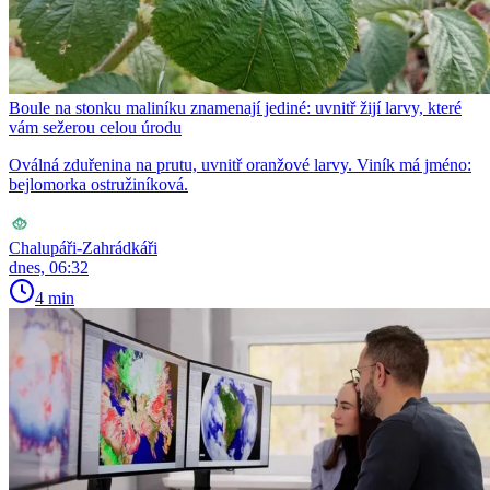
Boule na stonku maliníku znamenají jediné: uvnitř žijí larvy, které
vám sežerou celou úrodu
Oválná zduřenina na prutu, uvnitř oranžové larvy. Viník má jméno:
bejlomorka ostružiníková.
Chalupáři-Zahrádkáři
dnes, 06:32
4 min