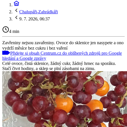
Chalupáři-Zahrádkáři
9. 7. 2026, 06:37
4 min
Zavřeniny nejsou zavařeniny. Ovoce do sklenice jen nasypete a ono
vydrží měsíce bez cukru i bez vaření
Přidejte si obsah Centrum.cz do oblíbených zdrojů pro Google
hledání a Google zprávy
Celé ovoce, čistá sklenice, žádný cukr, žádný hrnec na sporáku.
Stačí čtvrt hodiny, a sklep se plní zásobami na zimu.