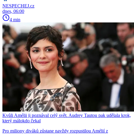
NESPECHEJ.cz
dnes, 06:00
4 min
Kvůli Amélii ji poznával celý svět. Audrey Tautou pak udělala krok,
který málokdo čekal
Pro miliony diváků zůstane navždy rozpustilou Amélií z