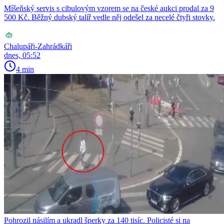
Míšeňský servis s cibulovým vzorem se na české aukci prodal za 9
500 Kč. Běžný dubský talíř vedle něj odešel za necelé čtyři stovky.
Chalupáři-Zahrádkáři
dnes, 05:52
4 min
Pohrozil násilím a ukradl šperky za 140 tisíc. Policisté si na