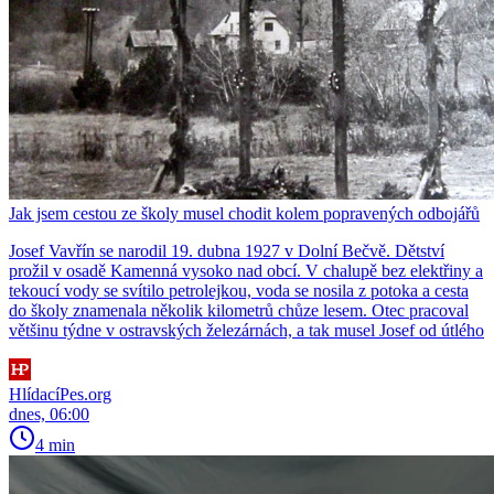
Jak jsem cestou ze školy musel chodit kolem popravených odbojářů
Josef Vavřín se narodil 19. dubna 1927 v Dolní Bečvě. Dětství
prožil v osadě Kamenná vysoko nad obcí. V chalupě bez elektřiny a
tekoucí vody se svítilo petrolejkou, voda se nosila z potoka a cesta
do školy znamenala několik kilometrů chůze lesem. Otec pracoval
většinu týdne v ostravských železárnách, a tak musel Josef od útlého
HlídacíPes.org
dnes, 06:00
4 min