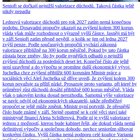
Senioři se dočkají nejnižší valorizace důchodů. Taková částka ještě
nikdy nepadla
Lednová valorizace důchodů pro rok 2027 zatím nemá konečnou
podobu. Dosavadní propočty ukazují na zvýšení kolem 300 korun,
vláda však může rozhodnout o výrazně vyšší částce. Jasněji má být
v září.Senioři zatím přesně nevědí, o kolik se jim od ledna 2027
zvýší penze. Podle současných propočtů vychází zákonná
valorizace přibližně na 300 korun měsíčně. Pokud by tato částka
zůstala beze změny, šlo by podle nynějších odhadů o nejnižší
zvýšení důchodů za posledních deset let. Konečné číslo ale ještě
není uzavřené a do výpočtu se promítne další ekonomický vývoj.
Juchelka chce zvýšení přiblížit 600 korunám Ministr práce a
sociálních věcí Aleš Juchelka už dříve uvedl, že zvýšení kolem 300
korun považuje za příliš nízké. Prosazuje proto variantu, při které by
průměrný růst důchodů dosáhl přibližně 600 korun měsíčně. Vláda
však o takovém kroku dosud nerozhodla. Samotná výše valorizace
se navíc odvíjí od ekonomických ukazatelů, takže předběžný
propočet se ještě může změnit. Ministr nyní potvrdil, že přesnější
číslo bude známé v září. Stejně opatrně se k celé věci staví také
ministryně financí Alena Schillerová. Podle ní je vyšší valorizace
jednou z možností, kterou bude kabinet řešit, ale dokud vláda nemá
definitivní výpočty a společnou dohodu, nechce seniorům slibovat
konkrétní částku. Vyšší částka nemá podporu celé koalice Varianta