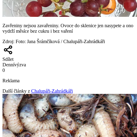
Zavřeniny nejsou zavařeniny. Ovoce do sklenice jen nasypete a ono
vydrží měsíce bez cukru i bez vaření
Zdroj
:
Foto: Jana Šrámčíková / Chalupáři-Zahrádkáři
Sdílet
Denní
výzva
0
Reklama
Další články z
Chalupáři-Zahrádkáři