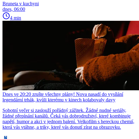
Bruneta v kuchyni
dnes, 06:00
4 min
Dnes ve 20:20 zrušte všechny plány! Nova nasadí do vysílání
legendární trhák, kvůli kterému v kinech kolabovaly davy
Sobotní večer si zaslouží pořádný zážitek. Žádné nudné seriály,
žádné přepínání kanálů. Čeká vás dobrodružství, které kombinuje
napětí, humor a akci v jednom balení. Velkofilm s hereckou chemií,
která vás vtáhne, a triky, které vás donutí zírat na obrazovku.