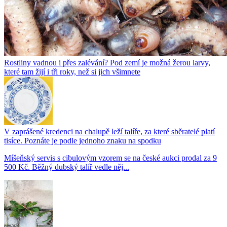
Rostliny vadnou i přes zalévání? Pod zemí je možná žerou larvy,
které tam žijí i tři roky, než si jich všimnete
V zaprášené kredenci na chalupě leží talíře, za které sběratelé platí
tisíce. Poznáte je podle jednoho znaku na spodku
Míšeňský servis s cibulovým vzorem se na české aukci prodal za 9
500 Kč. Běžný dubský talíř vedle něj...