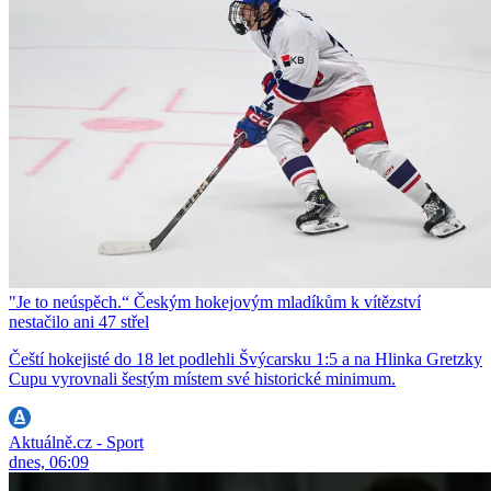
"Je to neúspěch.“ Českým hokejovým mladíkům k vítězství
nestačilo ani 47 střel
Čeští hokejisté do 18 let podlehli Švýcarsku 1:5 a na Hlinka Gretzky
Cupu vyrovnali šestým místem své historické minimum.
Aktuálně.cz - Sport
dnes, 06:09