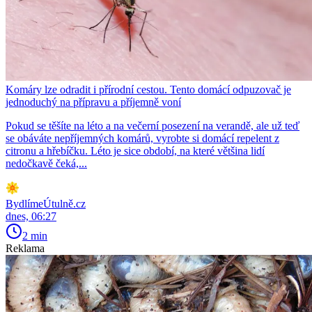
Komáry lze odradit i přírodní cestou. Tento domácí odpuzovač je
jednoduchý na přípravu a příjemně voní
Pokud se těšíte na léto a na večerní posezení na verandě, ale už teď
se obáváte nepříjemných komárů, vyrobte si domácí repelent z
citronu a hřebíčku. Léto je sice období, na které většina lidí
nedočkavě čeká,...
BydlímeÚtulně.cz
dnes, 06:27
2 min
Reklama