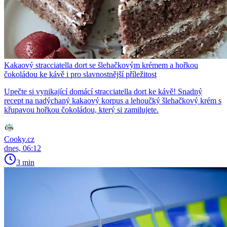
Kakaový stracciatella dort se šlehačkovým krémem a hořkou
čokoládou ke kávě i pro slavnostnější příležitost
Upečte si vynikající domácí stracciatella dort ke kávě! Snadný
recept na nadýchaný kakaový korpus a lehoučký šlehačkový krém s
křupavou hořkou čokoládou, který si zamilujete.
Cooky.cz
dnes, 06:12
3 min