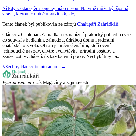
Někdy se stane, že slepičky málo nesou. Na vině může být špatná
strava, kterou je nutné upravit tak, aby...
Tento článek byl publikován ze zdrojů
Chalupáři-Zahrádkáři
Články z Chalupari-Zahradkari.cz nabízejí praktický pohled na vše,
co souvisí s bydlením, zahradou, údržbou domu i radostmi
chatařského života. Obsah je určen čtenářům, kteří ocení
jednoduché návody, chytré vychytávky, přírodní postupy a
zkušenosti vycházející z každodenní praxe. Nechybí tipy na...
Všechny články tohoto autora →
Vybrali jsme pro vás
Magazíny a zajímavosti