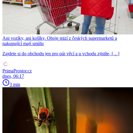
Ani vozíky, ani košíky. Oboje mizí z českých supermarketů a
nakupující mají smůlu
Zajdete si do obchodu jen pro pár věcí a u vchodu zjistíte, […]
PrimaProstor.cz
dnes, 06:17
3 min