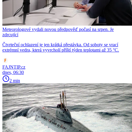
Meteorologové vydali novou předpověď počasí na srpen. Je
zdrcující
Čtvrteční ochlazení je jen krátká přestávka. Od soboty se vrací
extrémní vedra, která vyvrcholí příští týden teplotami až 35 °C.
FAJNTIP.cz
dnes, 06:30
2 min