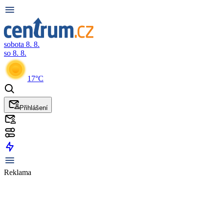
sobota 8. 8.
so 8. 8.
17°C
Přihlášení
Reklama