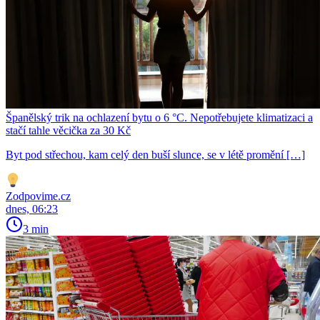
Španělský trik na ochlazení bytu o 6 °C. Nepotřebujete klimatizaci a
stačí tahle věcička za 30 Kč
Byt pod střechou, kam celý den buší slunce, se v létě promění […]
Zodpovime.cz
dnes, 06:23
3 min