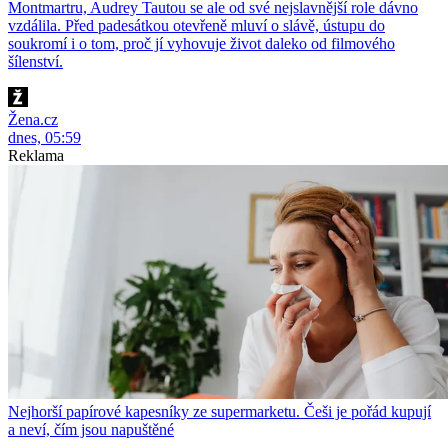
Montmartru, Audrey Tautou se ale od své nejslavnější role dávno
vzdálila. Před padesátkou otevřeně mluví o slávě, ústupu do
soukromí i o tom, proč jí vyhovuje život daleko od filmového
šílenství.
Žena.cz
dnes, 05:59
Reklama
Nejhorší papírové kapesníky ze supermarketu. Češi je pořád kupují
a neví, čím jsou napuštěné