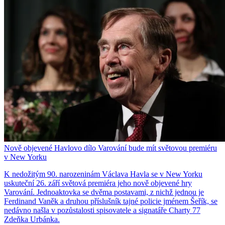
Nově objevené Havlovo dílo Varování bude mít světovou premiéru
v New Yorku
K nedožitým 90. narozeninám Václava Havla se v New Yorku
uskuteční 26. září světová premiéra jeho nově objevené hry
Varování. Jednoaktovka se dvěma postavami, z nichž jednou je
Ferdinand Vaněk a druhou příslušník tajné policie jménem Šeřík, se
nedávno našla v pozůstalosti spisovatele a signatáře Charty 77
Zdeňka Urbánka.