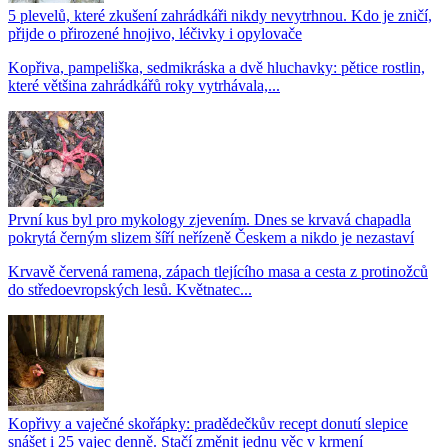
5 plevelů, které zkušení zahrádkáři nikdy nevytrhnou. Kdo je zničí,
přijde o přirozené hnojivo, léčivky i opylovače
Kopřiva, pampeliška, sedmikráska a dvě hluchavky: pětice rostlin,
které většina zahrádkářů roky vytrhávala,...
První kus byl pro mykology zjevením. Dnes se krvavá chapadla
pokrytá černým slizem šíří neřízeně Českem a nikdo je nezastaví
Krvavě červená ramena, zápach tlejícího masa a cesta z protinožců
do středoevropských lesů. Květnatec...
Kopřivy a vaječné skořápky: pradědečkův recept donutí slepice
snášet i 25 vajec denně. Stačí změnit jednu věc v krmení