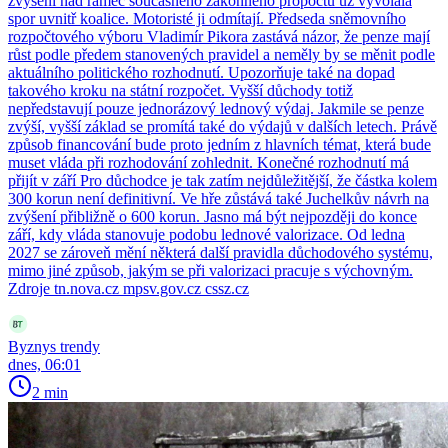
zvýšení nad rámec současného zákonného propočtu už vyvolala
spor uvnitř koalice. Motoristé ji odmítají. Předseda sněmovního
rozpočtového výboru Vladimír Pikora zastává názor, že penze mají
růst podle předem stanovených pravidel a neměly by se měnit podle
aktuálního politického rozhodnutí. Upozorňuje také na dopad
takového kroku na státní rozpočet. Vyšší důchody totiž
nepředstavují pouze jednorázový lednový výdaj. Jakmile se penze
zvýší, vyšší základ se promítá také do výdajů v dalších letech. Právě
způsob financování bude proto jedním z hlavních témat, která bude
muset vláda při rozhodování zohlednit. Konečné rozhodnutí má
přijít v září Pro důchodce je tak zatím nejdůležitější, že částka kolem
300 korun není definitivní. Ve hře zůstává také Juchelkův návrh na
zvýšení přibližně o 600 korun. Jasno má být nejpozději do konce
září, kdy vláda stanovuje podobu lednové valorizace. Od ledna
2027 se zároveň mění některá další pravidla důchodového systému,
mimo jiné způsob, jakým se při valorizaci pracuje s výchovným.
Zdroje tn.nova.cz mpsv.gov.cz cssz.cz
Byznys trendy
dnes, 06:01
2 min