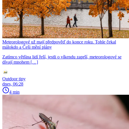
Meteorologové už mají předpověď do konce roku. Tohle čekal
málokdo a Češi mění plány
Zatímco většina lidí řeší, jestli o víkendu zaprší, meteorologové se
dívají mnohem […]
Outdoor tipy
dnes, 06:28
4 min