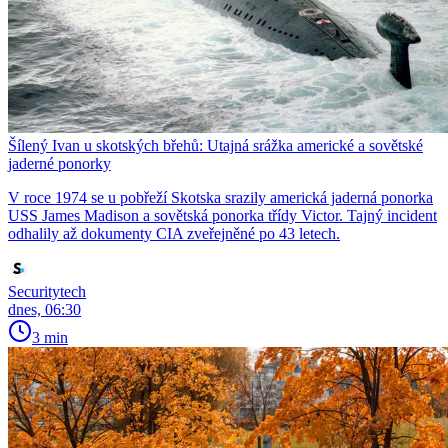
Šílený Ivan u skotských břehů: Utajná srážka americké a sovětské
jaderné ponorky
V roce 1974 se u pobřeží Skotska srazily americká jaderná ponorka
USS James Madison a sovětská ponorka třídy Victor. Tajný incident
odhalily až dokumenty CIA zveřejněné po 43 letech.
Securitytech
dnes, 06:30
3 min