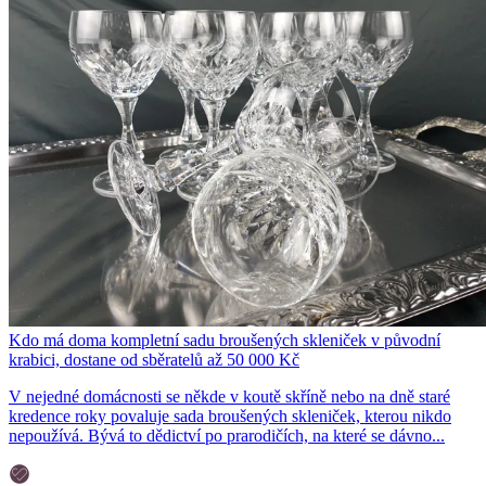
Kdo má doma kompletní sadu broušených skleniček v původní
krabici, dostane od sběratelů až 50 000 Kč
V nejedné domácnosti se někde v koutě skříně nebo na dně staré
kredence roky povaluje sada broušených skleniček, kterou nikdo
nepoužívá. Bývá to dědictví po prarodičích, na které se dávno...