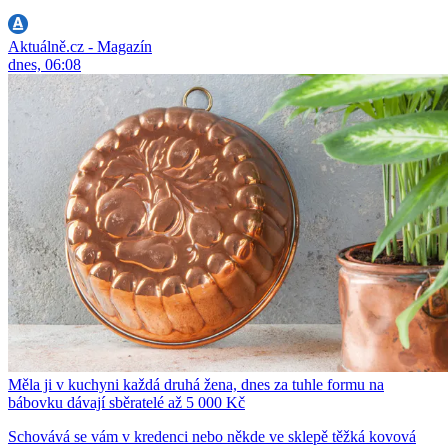
Aktuálně.cz - Magazín
dnes, 06:08
Měla ji v kuchyni každá druhá žena, dnes za tuhle formu na
bábovku dávají sběratelé až 5 000 Kč
Schovává se vám v kredenci nebo někde ve sklepě těžká kovová