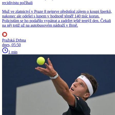
recidivistu počíhali
Muž ve zlatnictví v Praze 8 nejprve předstíral zájem o koupi šperků,
nakonec ale odešel s lupem v hodnotě téměř 140 tisíc korun.
Policistům se ho podařilo vypátrat a zadržet ještě tentýž den. Čekali
na něj totiž už na autobusovém nádraží v Brně.
Pražská Drbna
dnes, 05:50
1 min