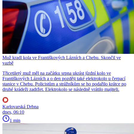
Muž kradl kola ve Františkových Lázních a Chebu. Skončil ve
vazbě
Třicetiletý muž měl na začátku srpna ukrást jízdní kolo ve
Františkových Lázních a o den později také elektrokolo u čerpací
stanice v Chebu. Policistům a strážníkům se ho podařilo krátce po
druhé krádeži zadržet. Elektrokolo se následně vrátilo majiteli.
Karlovarská Drbna
dnes, 06:10
1 min