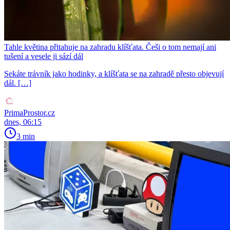
Tahle květina přitahuje na zahradu klíšťata. Češi o tom nemají ani
tušení a vesele ji sází dál
Sekáte trávník jako hodinky, a klíšťata se na zahradě přesto objevují
dál. […]
PrimaProstor.cz
dnes, 06:15
3 min