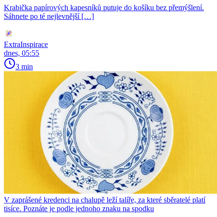
Krabička papírových kapesníků putuje do košíku bez přemýšlení.
Sáhnete po té nejlevnější […]
ExtraInspirace
dnes, 05:55
3 min
V zaprášené kredenci na chalupě leží talíře, za které sběratelé platí
tisíce. Poznáte je podle jednoho znaku na spodku