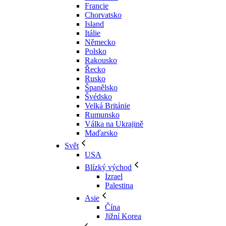
Francie
Chorvatsko
Island
Itálie
Německo
Polsko
Rakousko
Řecko
Rusko
Španělsko
Švédsko
Velká Británie
Rumunsko
Válka na Ukrajině
Maďarsko
Svět
USA
Blízký východ
Izrael
Palestina
Asie
Čína
Jižní Korea