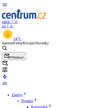
pátek 7. 8.
pá 7. 8.
24°C
Internet
Firmy
Recepty
Slovníky
Přihlášení
Zprávy
Domácí
Regionální