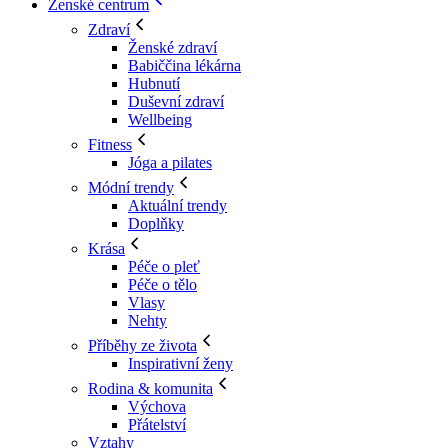
Ženské centrum
Zdraví
Ženské zdraví
Babiččina lékárna
Hubnutí
Duševní zdraví
Wellbeing
Fitness
Jóga a pilates
Módní trendy
Aktuální trendy
Doplňky
Krása
Péče o pleť
Péče o tělo
Vlasy
Nehty
Příběhy ze života
Inspirativní ženy
Rodina & komunita
Výchova
Přátelství
Vztahy