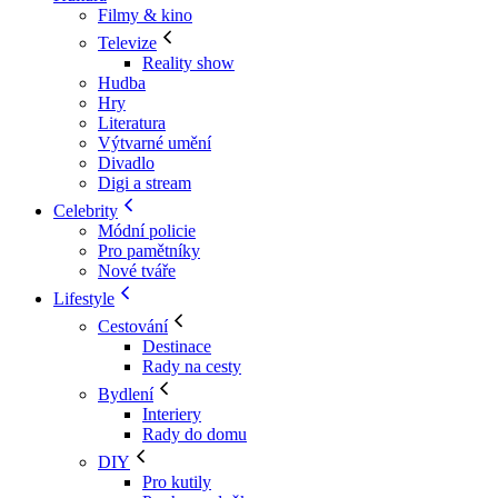
Filmy & kino
Televize
Reality show
Hudba
Hry
Literatura
Výtvarné umění
Divadlo
Digi a stream
Celebrity
Módní policie
Pro pamětníky
Nové tváře
Lifestyle
Cestování
Destinace
Rady na cesty
Bydlení
Interiery
Rady do domu
DIY
Pro kutily