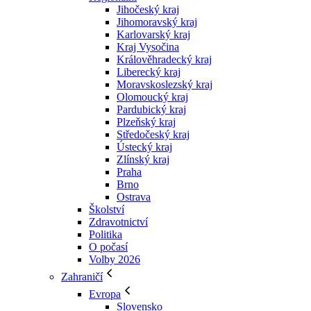
Jihočeský kraj
Jihomoravský kraj
Karlovarský kraj
Kraj Vysočina
Králověhradecký kraj
Liberecký kraj
Moravskoslezský kraj
Olomoucký kraj
Pardubický kraj
Plzeňský kraj
Středočeský kraj
Ústecký kraj
Zlínský kraj
Praha
Brno
Ostrava
Školství
Zdravotnictví
Politika
O počasí
Volby 2026
Zahraničí
Evropa
Slovensko