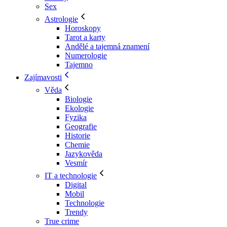
Sex
Astrologie
Horoskopy
Tarot a karty
Andělé a tajemná znamení
Numerologie
Tajemno
Zajímavosti
Věda
Biologie
Ekologie
Fyzika
Geografie
Historie
Chemie
Jazykověda
Vesmír
IT a technologie
Digital
Mobil
Technologie
Trendy
True crime