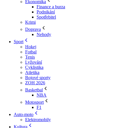
Ekonomika
Finance a burza
Podnikání
Spotřebitel
Krimi
Doprava
Nehody
Sport
Hokej
Fotbal
Tenis
Lyžování
Cyklistika
Atletika
Bojové sporty
ZOH 2026
Basketbal
NBA
Motosport
F1
Auto-moto
Elektromobily
Kultura