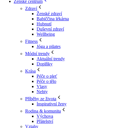
Ženské centrum
Zdraví
Ženské zdraví
Babiččina lékárna
Hubnutí
Duševní zdraví
Wellbeing
Fitness
Jóga a pilates
Módní trendy
Aktuální trendy
Doplňky
Krása
Péče o pleť
Péče o tělo
Vlasy
Nehty
Příběhy ze života
Inspirativní ženy
Rodina & komunita
Výchova
Přátelství
Vztahy