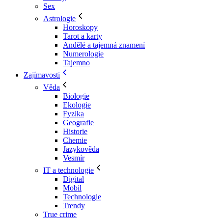
Sex
Astrologie
Horoskopy
Tarot a karty
Andělé a tajemná znamení
Numerologie
Tajemno
Zajímavosti
Věda
Biologie
Ekologie
Fyzika
Geografie
Historie
Chemie
Jazykověda
Vesmír
IT a technologie
Digital
Mobil
Technologie
Trendy
True crime