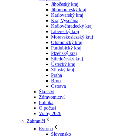
Jihočeský kraj
Jihomoravský kraj
Karlovarský kraj
Kraj Vysočina
Králověhradecký kraj
Liberecký kraj
Moravskoslezský kraj
Olomoucký kraj
Pardubický kraj
Plzeňský kraj
Středočeský kraj
Ústecký kraj
Zlínský kraj
Praha
Brno
Ostrava
Školství
Zdravotnictví
Politika
O počasí
Volby 2026
Zahraničí
Evropa
Slovensko