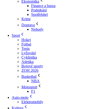
Ekonomika
Finance a burza
Podnikání
Spotřebitel
Krimi
Doprava
Nehody
Sport
Hokej
Fotbal
Tenis
Lyžování
Cyklistika
Atletika
Bojové sporty
ZOH 2026
Basketbal
NBA
Motosport
F1
Auto-moto
Elektromobily
Kultura