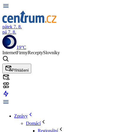
pátek 7. 8.
pá 7. 8.
19°C
Internet
Firmy
Recepty
Slovníky
Přihlášení
Zprávy
Domácí
Regionální