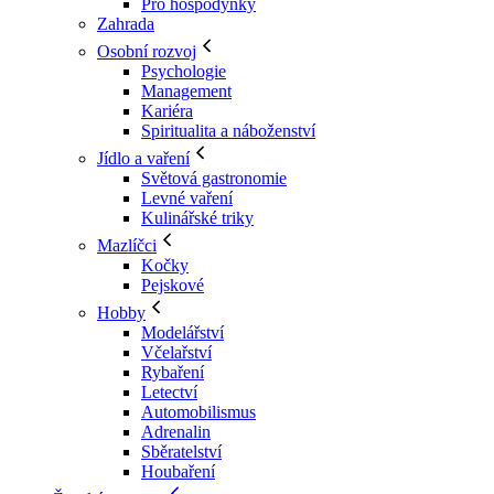
Pro hospodyňky
Zahrada
Osobní rozvoj
Psychologie
Management
Kariéra
Spiritualita a náboženství
Jídlo a vaření
Světová gastronomie
Levné vaření
Kulinářské triky
Mazlíčci
Kočky
Pejskové
Hobby
Modelářství
Včelařství
Rybaření
Letectví
Automobilismus
Adrenalin
Sběratelství
Houbaření