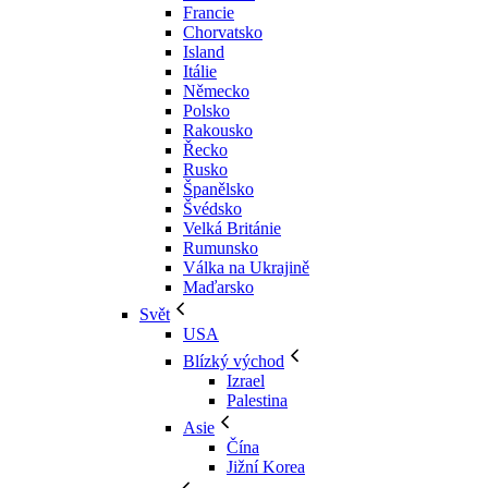
Francie
Chorvatsko
Island
Itálie
Německo
Polsko
Rakousko
Řecko
Rusko
Španělsko
Švédsko
Velká Británie
Rumunsko
Válka na Ukrajině
Maďarsko
Svět
USA
Blízký východ
Izrael
Palestina
Asie
Čína
Jižní Korea