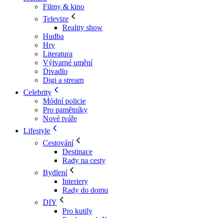
Filmy & kino
Televize
Reality show
Hudba
Hry
Literatura
Výtvarné umění
Divadlo
Digi a stream
Celebrity
Módní policie
Pro pamětníky
Nové tváře
Lifestyle
Cestování
Destinace
Rady na cesty
Bydlení
Interiery
Rady do domu
DIY
Pro kutily