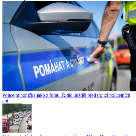
Policejní honička jako z filmu. Řidič ujížděl před trojicí policejních
aut