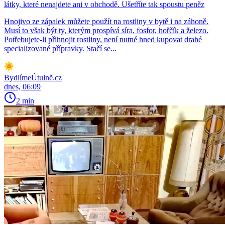
látky, které nenajdete ani v obchodě. Ušetříte tak spoustu peněz
Hnojivo ze zápalek můžete použít na rostliny v bytě i na záhoně.
Musí to však být ty, kterým prospívá síra, fosfor, hořčík a železo.
Potřebujete-li přihnojit rostliny, není nutné hned kupovat drahé
specializované přípravky. Stačí se...
BydlímeÚtulně.cz
dnes, 06:09
2 min