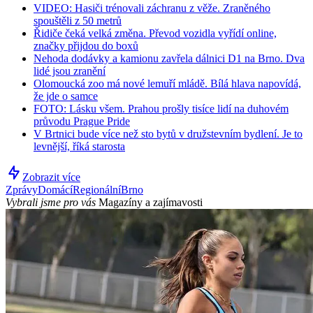
VIDEO: Hasiči trénovali záchranu z věže. Zraněného
spouštěli z 50 metrů
Řidiče čeká velká změna. Převod vozidla vyřídí online,
značky přijdou do boxů
Nehoda dodávky a kamionu zavřela dálnici D1 na Brno. Dva
lidé jsou zranění
Olomoucká zoo má nové lemuří mládě. Bílá hlava napovídá,
že jde o samce
FOTO: Lásku všem. Prahou prošly tisíce lidí na duhovém
průvodu Prague Pride
V Brtnici bude více než sto bytů v družstevním bydlení. Je to
levnější, říká starosta
Zobrazit více
Zprávy
Domácí
Regionální
Brno
Vybrali jsme pro vás
Magazíny a zajímavosti