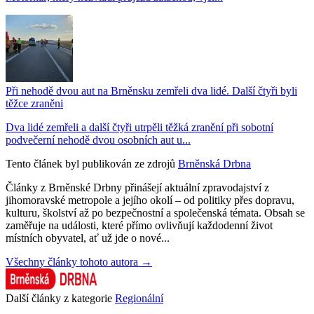
Při nehodě dvou aut na Brněnsku zemřeli dva lidé. Další čtyři byli
těžce zraněni
Dva lidé zemřeli a další čtyři utrpěli těžká zranění při sobotní
podvečerní nehodě dvou osobních aut u...
Tento článek byl publikován ze zdrojů
Brněnská Drbna
Články z Brněnské Drbny přinášejí aktuální zpravodajství z
jihomoravské metropole a jejího okolí – od politiky přes dopravu,
kulturu, školství až po bezpečnostní a společenská témata. Obsah se
zaměřuje na události, které přímo ovlivňují každodenní život
místních obyvatel, ať už jde o nové...
Všechny články tohoto autora →
Další články z kategorie
Regionální