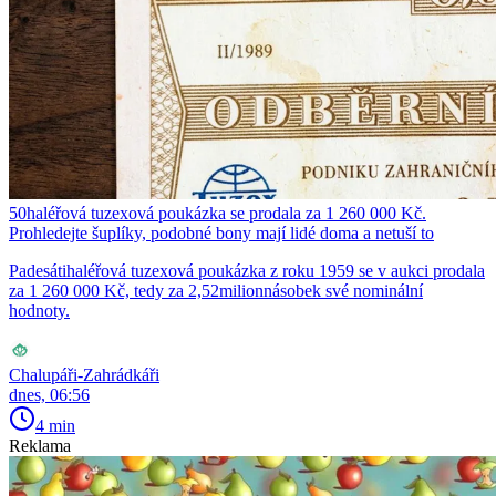
50haléřová tuzexová poukázka se prodala za 1 260 000 Kč.
Prohledejte šuplíky, podobné bony mají lidé doma a netuší to
Padesátihaléřová tuzexová poukázka z roku 1959 se v aukci prodala
za 1 260 000 Kč, tedy za 2,52milionnásobek své nominální
hodnoty.
Chalupáři-Zahrádkáři
dnes, 06:56
4 min
Reklama