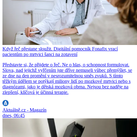
Když řeč přestane sloužit. Digitální pomocník Fonafix vrací
pacientům po mrtvici šanci na zotavení
Představte si, že přijdete o řeč. Ne o hlas, o schopnost formulovat.
Slova, nad jejichž vyřčením jste dříve nemuseli vůbec přemýšlet, se
ze dne na den promění v nesrozumitelnou směs zvuků. S tímto
těžkým údělem se potýkají miliony lidí po mozkové mrtvici nebo s
diagnózami, jako je dětská mozková obrna. Nejsou bez naděje na
zlepšení, klíčová je účinná terapie.
Aktuálně.cz - Magazín
dnes, 06:45