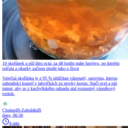
10 skořápek a půl litru octa: za 48 hodin máte hnojivo, po kterém
rajčata a okurky začnou plodit jako o život
Vaječná skořápka je z 95 % uhličitan vápenatý, surovina, kterou
zahradníci kupují v lahvičkách za stovky korun. Stačí ocet a pár
minut, aby se z kuchyňského odpadu stal rozpustný vápníkový
roztok.
Chalupáři-Zahrádkáři
dnes, 06:36
4 min