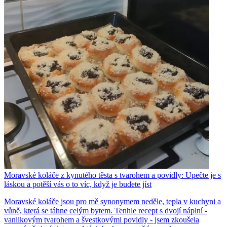
Moravské koláče z kynutého těsta s tvarohem a povidly: Upečte je s
láskou a potěší vás o to víc, když je budete jíst
Moravské koláče jsou pro mě synonymem neděle, tepla v kuchyni a
vůně, která se táhne celým bytem. Tenhle recept s dvojí náplní -
vanilkovým tvarohem a švestkovými povidly - jsem zkoušela