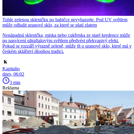
Tuhle zelenou skleničku po babičce nevyhazujte. Pod UV světlem
může odhalit uranové sklo, za které se platí zlatem
Nenápadná sklenička, miska nebo cukřenka ze staré kredence může
po nasvícení ultrafialovým světlem předvést překvapivý efekt.
Pokud se rozzáří výrazně zeleně, může jít o uranové sklo, které má v
českém sklářství dlouhou tradici.
Kapitalio
dnes, 06:02
3 min
Reklama