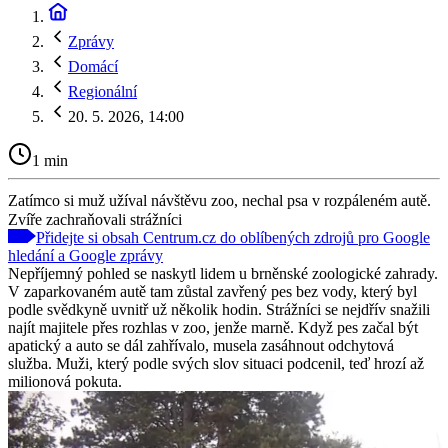
Zprávy
Domácí
Regionální
20. 5. 2026, 14:00
1 min
Zatímco si muž užíval návštěvu zoo, nechal psa v rozpáleném autě.
Zvíře zachraňovali strážníci
Přidejte si obsah Centrum.cz do oblíbených zdrojů pro Google
hledání a Google zprávy
Nepříjemný pohled se naskytl lidem u brněnské zoologické zahrady.
V zaparkovaném autě tam zůstal zavřený pes bez vody, který byl
podle svědkyně uvnitř už několik hodin. Strážníci se nejdřív snažili
najít majitele přes rozhlas v zoo, jenže marně. Když pes začal být
apatický a auto se dál zahřívalo, musela zasáhnout odchytová
služba. Muži, který podle svých slov situaci podcenil, teď hrozí až
milionová pokuta.