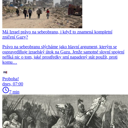
Má Izrael právo na sebeobranu, i když to znamená kompletní
zničení Gazy?
Právo na sebeobranu slýcháme jako hlavní argument, kterým se
ospravedlňuje izraelský útok na Gazu. Jenže samotné slovní spojení
neříká nic o tom, jaké prostředky smí napadený stát použít, proti
komu…
Proboha!
dnes, 07:00
7 min