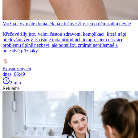
Možná i vy máte doma lék na křečové žíly, jen o něm zatím nevíte
Křečové žíly jsou velmi častou zdravotní komplikací, která trápí
především ženy. Existuje řada přírodních terapií, která nás sice
problému úplně nezbaví, ale pomůžou zmírnit nepříjemné a
bolestivé příznaky.
Krasnezeny.eu
dnes, 06:49
2 min
Reklama