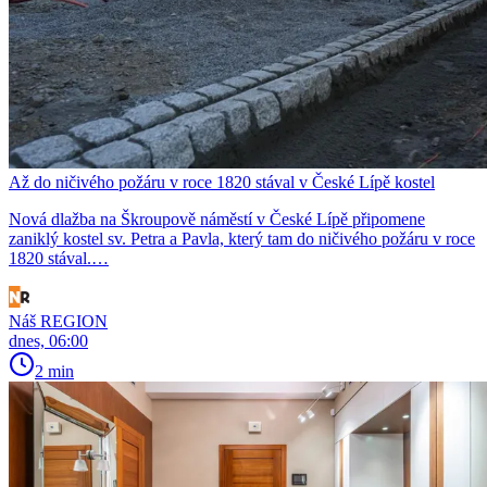
Až do ničivého požáru v roce 1820 stával v České Lípě kostel
Nová dlažba na Škroupově náměstí v České Lípě připomene
zaniklý kostel sv. Petra a Pavla, který tam do ničivého požáru v roce
1820 stával.…
Náš REGION
dnes, 06:00
2 min