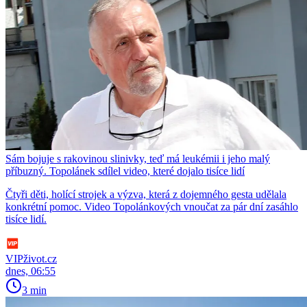
Sám bojuje s rakovinou slinivky, teď má leukémii i jeho malý
příbuzný. Topolánek sdílel video, které dojalo tisíce lidí
Čtyři děti, holící strojek a výzva, která z dojemného gesta udělala
konkrétní pomoc. Video Topolánkových vnoučat za pár dní zasáhlo
tisíce lidí.
VIPživot.cz
dnes, 06:55
3 min