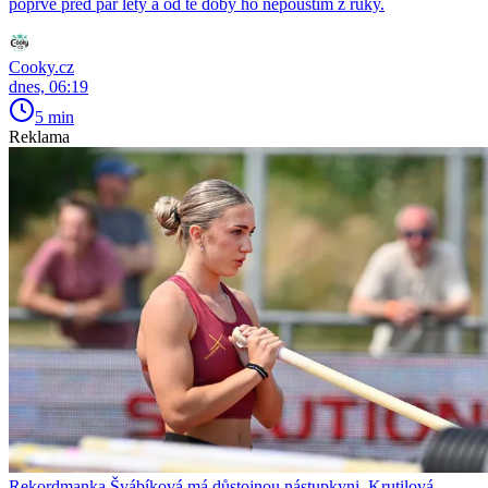
poprvé před pár lety a od té doby ho nepouštím z ruky.
Cooky.cz
dnes, 06:19
5 min
Reklama
Rekordmanka Švábíková má důstojnou nástupkyni. Krutilová