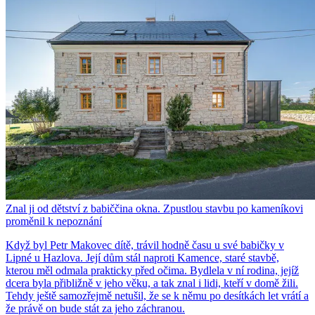
Znal ji od dětství z babiččina okna. Zpustlou stavbu po kameníkovi
proměnil k nepoznání
Když byl Petr Makovec dítě, trávil hodně času u své babičky v
Lipné u Hazlova. Její dům stál naproti Kamence, staré stavbě,
kterou měl odmala prakticky před očima. Bydlela v ní rodina, jejíž
dcera byla přibližně v jeho věku, a tak znal i lidi, kteří v domě žili.
Tehdy ještě samozřejmě netušil, že se k němu po desítkách let vrátí a
že právě on bude stát za jeho záchranou.