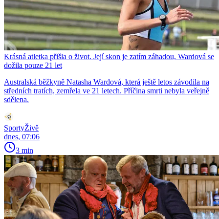
Krásná atletka přišla o život. Její skon je zatím záhadou, Wardová se
dožila pouze 21 let
Australská běžkyně Natasha Wardová, která ještě letos závodila na
středních tratích, zemřela ve 21 letech. Příčina smrti nebyla veřejně
sdělena.
SportyŽivě
dnes, 07:06
3 min