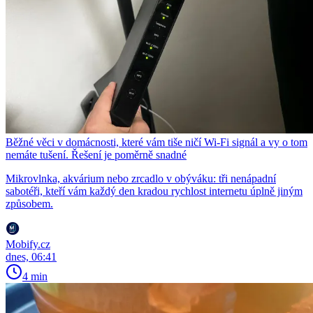
Běžné věci v domácnosti, které vám tiše ničí Wi-Fi signál a vy o tom
nemáte tušení. Řešení je poměrně snadné
Mikrovlnka, akvárium nebo zrcadlo v obýváku: tři nenápadní
sabotéři, kteří vám každý den kradou rychlost internetu úplně jiným
způsobem.
Mobify.cz
dnes, 06:41
4 min