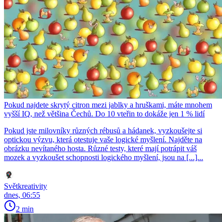
Pokud najdete skrytý citron mezi jablky a hruškami, máte mnohem
vyšší IQ, než většina Čechů. Do 10 vteřin to dokáže jen 1 % lidí
Pokud jste milovníky různých rébusů a hádanek, vyzkoušejte si
optickou výzvu, která otestuje vaše logické myšlení. Najděte na
obrázku nevítaného hosta. Různé testy, které mají potrápit váš
mozek a vyzkoušet schopnosti logického myšlení, jsou na [...]...
Světkreativity
dnes, 06:55
2 min