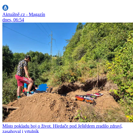
Aktuálně.cz - Magazín
dnes, 06:54
Místo pokladu boj o život. Hledače pod Ještědem zradilo zdraví,
zasahoval i vrtulník