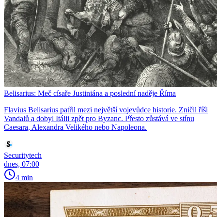
Belisarius: Meč císaře Justiniána a poslední naděje Říma
Flavius Belisarius patřil mezi největší vojevůdce historie. Zničil říši
Vandalů a dobyl Itálii zpět pro Byzanc. Přesto zůstává ve stínu
Caesara, Alexandra Velikého nebo Napoleona.
Securitytech
dnes, 07:00
4 min