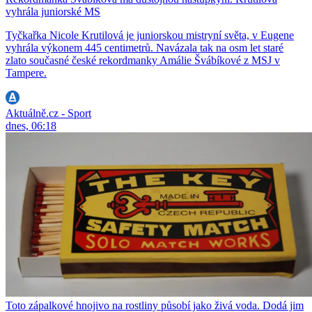
vyhrála juniorské MS
Tyčkařka Nicole Krutilová je juniorskou mistryní světa, v Eugene
vyhrála výkonem 445 centimetrů. Navázala tak na osm let staré
zlato současné české rekordmanky Amálie Švábíkové z MSJ v
Tampere.
Aktuálně.cz - Sport
dnes, 06:18
Toto zápalkové hnojivo na rostliny působí jako živá voda. Dodá jim