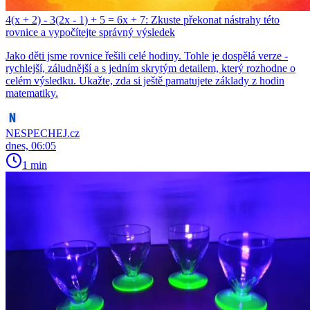
4(x + 2) - 3(2x - 1) + 5 = 6x + 7: Zkuste překonat nástrahy této
rovnice a vypočítejte správný výsledek
Jako děti jsme rovnice řešili celé hodiny. Tohle je dospělá verze -
rychlejší, záludnější a s jedním skrytým detailem, který rozhodne o
celém výsledku. Ukažte, zda si ještě pamatujete základy z hodin
matematiky.
NESPECHEJ.cz
dnes, 06:05
1 min