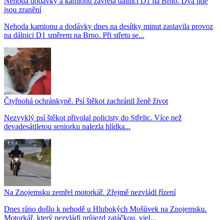
Nehoda dodávky a kamionu zavřela dálnici D1 na Brno. Dva lidé
jsou zranění
Nehoda kamionu a dodávky dnes na desítky minut zastavila provoz
na dálnici D1 směrem na Brno. Při střetu se...
Čtyřnohá ochránkyně. Psí štěkot zachránil ženě život
Nezvyklý psí štěkot přivolal policisty do Střelic. Více než
devadesátiletou seniorku nalezla hlídka...
Na Znojemsku zemřel motorkář. Zřejmě nezvládl řízení
Dnes ráno došlo k nehodě u Hlubokých Mošůvek na Znojemsku.
Motorkář, který nezvládl průjezd zatáčkou, vjel...