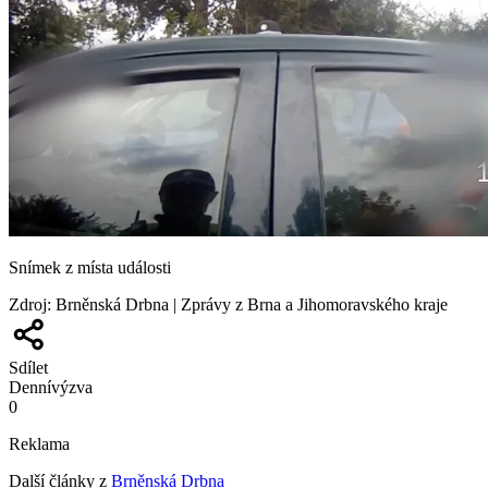
Snímek z místa události
Zdroj
:
Brněnská Drbna | Zprávy z Brna a Jihomoravského kraje
Sdílet
Denní
výzva
0
Reklama
Další články z
Brněnská Drbna