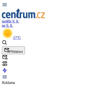
neděle 9. 8.
ne 9. 8.
17°C
Přihlášení
Reklama