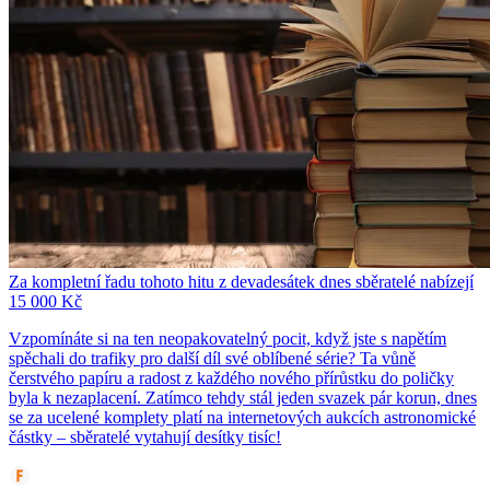
Za kompletní řadu tohoto hitu z devadesátek dnes sběratelé nabízejí
15 000 Kč
Vzpomínáte si na ten neopakovatelný pocit, když jste s napětím
spěchali do trafiky pro další díl své oblíbené série? Ta vůně
čerstvého papíru a radost z každého nového přírůstku do poličky
byla k nezaplacení. Zatímco tehdy stál jeden svazek pár korun, dnes
se za ucelené komplety platí na internetových aukcích astronomické
částky – sběratelé vytahují desítky tisíc!