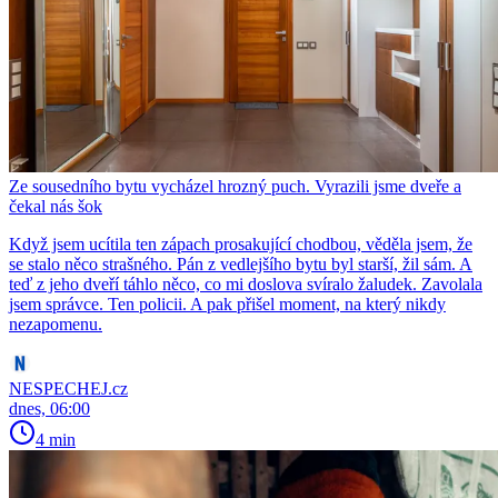
Ze sousedního bytu vycházel hrozný puch. Vyrazili jsme dveře a
čekal nás šok
Když jsem ucítila ten zápach prosakující chodbou, věděla jsem, že
se stalo něco strašného. Pán z vedlejšího bytu byl starší, žil sám. A
teď z jeho dveří táhlo něco, co mi doslova svíralo žaludek. Zavolala
jsem správce. Ten policii. A pak přišel moment, na který nikdy
nezapomenu.
NESPECHEJ.cz
dnes, 06:00
4 min