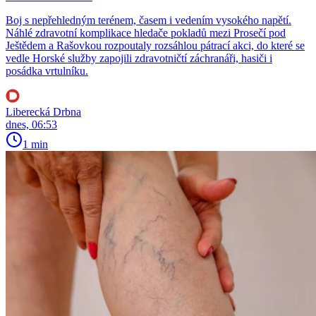
Boj s nepřehledným terénem, časem i vedením vysokého napětí.
Náhlé zdravotní komplikace hledače pokladů mezi Prosečí pod
Ještědem a Rašovkou rozpoutaly rozsáhlou pátrací akci, do které se
vedle Horské služby zapojili zdravotničtí záchranáři, hasiči i
posádka vrtulníku.
Liberecká Drbna
dnes, 06:53
1 min