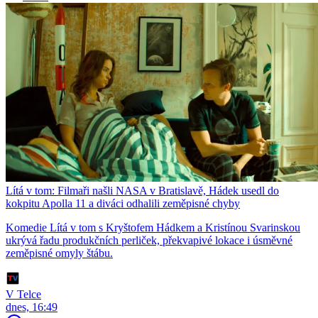
Lítá v tom: Filmaři našli NASA v Bratislavě, Hádek usedl do
kokpitu Apolla 11 a diváci odhalili zeměpisné chyby
Komedie Lítá v tom s Kryštofem Hádkem a Kristínou Svarinskou
ukrývá řadu produkčních perliček, překvapivé lokace i úsměvné
zeměpisné omyly štábu.
V Telce
dnes, 16:49