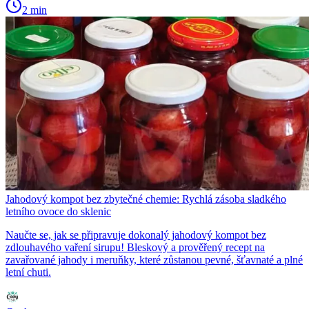
2 min
Jahodový kompot bez zbytečné chemie: Rychlá zásoba sladkého
letního ovoce do sklenic
Naučte se, jak se připravuje dokonalý jahodový kompot bez
zdlouhavého vaření sirupu! Bleskový a prověřený recept na
zavařované jahody i meruňky, které zůstanou pevné, šťavnaté a plné
letní chuti.