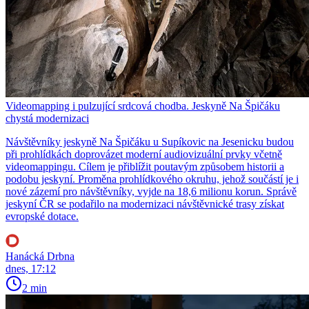
Videomapping i pulzující srdcová chodba. Jeskyně Na Špičáku
chystá modernizaci
Návštěvníky jeskyně Na Špičáku u Supíkovic na Jesenicku budou
při prohlídkách doprovázet moderní audiovizuální prvky včetně
videomappingu. Cílem je přiblížit poutavým způsobem historii a
podobu jeskyní. Proměna prohlídkového okruhu, jehož součástí je i
nové zázemí pro návštěvníky, vyjde na 18,6 milionu korun. Správě
jeskyní ČR se podařilo na modernizaci návštěvnické trasy získat
evropské dotace.
Hanácká Drbna
dnes, 17:12
2 min