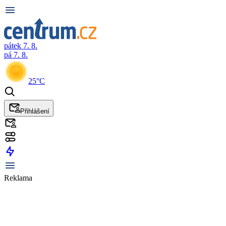
pátek 7. 8.
pá 7. 8.
25°C
Přihlášení
Reklama