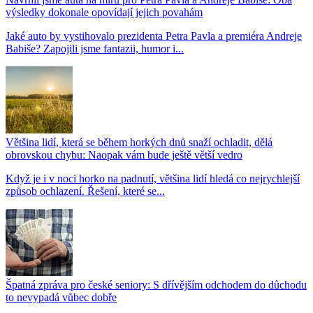
výsledky dokonale opovídají jejich povahám
Jaké auto by vystihovalo prezidenta Petra Pavla a premiéra Andreje
Babiše? Zapojili jsme fantazii, humor i...
Většina lidí, která se během horkých dnů snaží ochladit, dělá
obrovskou chybu: Naopak vám bude ještě větší vedro
Když je i v noci horko na padnutí, většina lidí hledá co nejrychlejší
způsob ochlazení. Řešení, které se...
Špatná zpráva pro české seniory: S dřívějším odchodem do důchodu
to nevypadá vůbec dobře