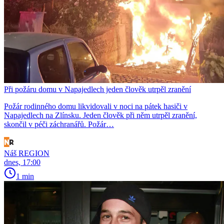
Při požáru domu v Napajedlech jeden člověk utrpěl zranění
Požár rodinného domu likvidovali v noci na pátek hasiči v
Napajedlech na Zlínsku. Jeden člověk při něm utrpěl zranění,
skončil v péči záchranářů. Požár…
Náš REGION
dnes, 17:00
1 min