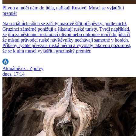
Plivou a močí nám do jídla, naříkají Rusové. Musel se vyjádřit i
premiér
Na sociálních sítích se začaly masově šířit příspěvky, podle nichž
Gruzínci záměrně ponižují a šikanují ruské turisty. Tvrdí například,
že jim zaměstnanci restaurací plivou nebo dokonce močí do jídla či
že místní průvodci ruské návštěvníky nechávají samotné v horách.
Příběhy rychle převzala ruská média a vyvolaly takovou pozornost,
že se k nim musel vyjádřit i gruzínský premiér.
Aktuálně.cz - Zprávy
dnes, 17:14