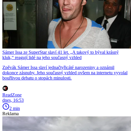
Sámer Issa ze SuperStar slaví 41 let. „A takový to býval krásný
kluk,“ reagují lidé na jeho současný vzhled
Zpěvák Sámer Issa slaví jednačtyřicáté narozeniny a oznámil
dokonce zásnuby. Jeho současný vzhled ovšem na internetu vyvolal
bouřlivou debatu o stopách minulosti.
ReadZone
dnes, 16:53
2 min
Reklama