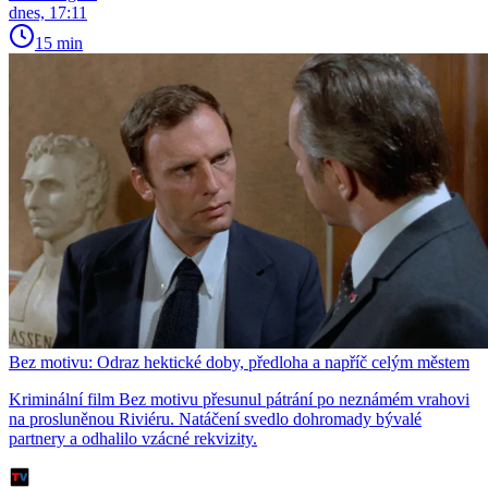
dnes, 17:11
15 min
Bez motivu: Odraz hektické doby, předloha a napříč celým městem
Kriminální film Bez motivu přesunul pátrání po neznámém vrahovi
na prosluněnou Riviéru. Natáčení svedlo dohromady bývalé
partnery a odhalilo vzácné rekvizity.