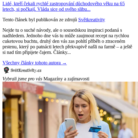
Lidé, kteří čekali rychlé zastropování důchodového věku na 65
letech, si počkají. Vláda sice od svého slibu...
Tento článek byl publikován ze zdrojů
Světkreativity
Nejde tu o suché návody, ale o sousedskou inspiraci podaná s
nadhledem. Jednoho dne vás tu může zaujmout recept na rychlou
cuketovou buchtu, druhý den vás zas pohltí příběh o ztraceném
prstenu, který po patnácti letech překvapivě našli na farmě – a ještě
si nad tím připijete čajem. Články...
Všechny články tohoto autora →
Vybrali jsme pro vás
Magazíny a zajímavosti