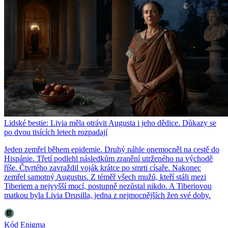
Lidské bestie: Livia měla otrávit Augusta i jeho dědice. Důkazy se
po dvou tisících letech rozpadají
Jeden zemřel během epidemie. Druhý náhle onemocněl na cestě do
Hispánie. Třetí podlehl následkům zranění utrženého na východě
říše. Čtvrtého zavraždil voják krátce po smrti císaře. Nakonec
zemřel samotný Augustus. Z téměř všech mužů, kteří stáli mezi
Tiberiem a nejvyšší mocí, postupně nezůstal nikdo. A Tiberiovou
matkou byla Livia Drusilla, jedna z nejmocnějších žen své doby.
Kód Enigma