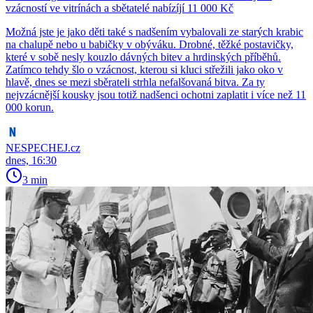
vzácností ve vitrínách a sbětatelé nabízíjí 11 000 Kč
Možná jste je jako děti také s nadšením vybalovali ze starých krabic
na chalupě nebo u babičky v obýváku. Drobné, těžké postavičky,
které v sobě nesly kouzlo dávných bitev a hrdinských příběhů.
Zatímco tehdy šlo o vzácnost, kterou si kluci střežili jako oko v
hlavě, dnes se mezi sběrateli strhla nefalšovaná bitva. Za ty
nejvzácnější kousky jsou totiž nadšenci ochotni zaplatit i více než 11
000 korun.
NESPECHEJ.cz
dnes, 16:30
3 min