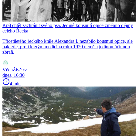
Král chtěl zachránit svého psa. Jediné kousnutí opice změnilo dějiny
celého Řecka
Třicetiletého řeckého krále Alexandra I. nezabilo kousnutí opice, ale
bakterie, proti kterým medicína roku 1920 neměla jedinou účinnou
zbraň.
VědaŽivě.cz
dnes, 16:30
4 min