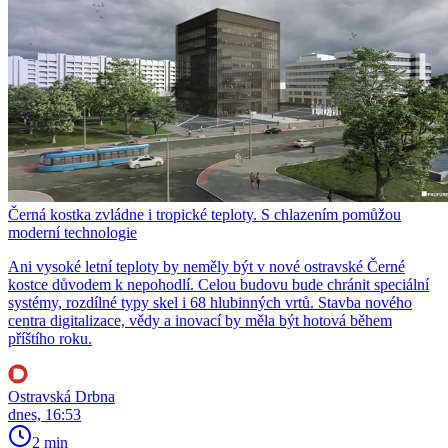
Černá kostka zvládne i tropické teploty. S chlazením pomůžou
moderní technologie
Ani vysoké letní teploty by neměly být v nové ostravské Černé
kostce důvodem k nepohodlí. Celou budovu bude chránit speciální
systémy, rozdílné typy skel i 68 hlubinných vrtů. Stavba nového
centra digitalizace, vědy a inovací by měla být hotová během
příštího roku.
Ostravská Drbna
dnes, 16:53
2 min