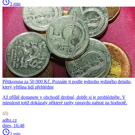
3 min
Pětikoruna za 50 000 Kč. Poznáte ji podle jednoho jediného detailu,
který většina lidí přehlédne
Až příště dostanete v obchodě drobné, dobře si je prohlédněte. V
minulosti totiž dokázaly některé rarity opravdu nabrat na hodnotě.
adbz.cz
dnes, 16:48
2 min