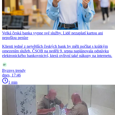
Velká česká banka vypne své služby. Lidé nezaplatí kartou ani
nepošlou peníze
Klienti jedné z největších českých bank by měli počítat s krátkým
omezením služeb. ČSOB na neděli 9. srpna naplánovala odstávku
elektronického bankovnictví, která ovlivní také nákupy na internetu.
Byznys trendy
dnes, 17:46
1 min