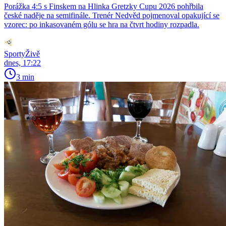
Porážka 4:5 s Finskem na Hlinka Gretzky Cupu 2026 pohřbila
české naděje na semifinále. Trenér Nedvěd pojmenoval opakující se
vzorec: po inkasovaném gólu se hra na čtvrt hodiny rozpadla.
SportyŽivě
dnes, 17:22
3 min