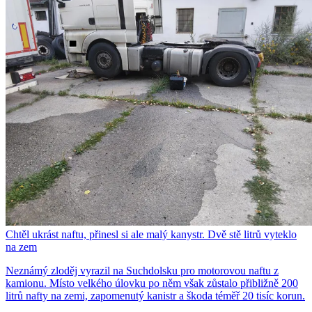
Chtěl ukrást naftu, přinesl si ale malý kanystr. Dvě stě litrů vyteklo
na zem
Neznámý zloděj vyrazil na Suchdolsku pro motorovou naftu z
kamionu. Místo velkého úlovku po něm však zůstalo přibližně 200
litrů nafty na zemi, zapomenutý kanistr a škoda téměř 20 tisíc korun.