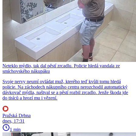
Neteklo mýdlo, tak dal pěstí zrcadlu. Policie hledá vandala ze
smíchovského nákupáku
Svoje nervy neumí ovládat muž, kterého teď kvůli tomu hledá
policie. Na záchodech nákupního centra nerozchodil automatický
dávkovač mýdla, naštval se a pěstí rozbil zrcadlo. Jenže škoda jde
do tisíců a hrozí mu i vězení.
Pražská Drbna
dnes, 17:31
1 min