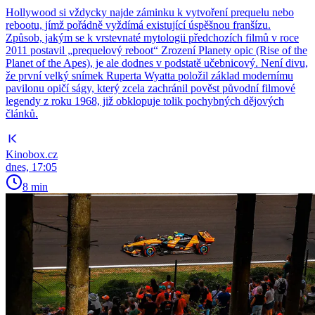
Hollywood si vždycky najde záminku k vytvoření prequelu nebo
rebootu, jímž pořádně vyždímá existující úspěšnou franšízu.
Způsob, jakým se k vrstevnaté mytologii předchozích filmů v roce
2011 postavil „prequelový reboot“ Zrození Planety opic (Rise of the
Planet of the Apes), je ale dodnes v podstatě učebnicový. Není divu,
že první velký snímek Ruperta Wyatta položil základ modernímu
pavilonu opičí ságy, který zcela zachránil pověst původní filmové
legendy z roku 1968, již obklopuje tolik pochybných dějových
článků.
Kinobox.cz
dnes, 17:05
8 min