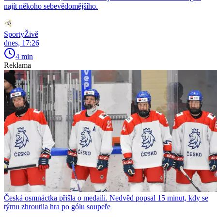
najít někoho sebevědomějšího.
SportyŽivě
dnes, 17:26
4 min
Reklama
Česká osmnáctka přišla o medaili. Nedvěd popsal 15 minut, kdy se
týmu zhroutila hra po gólu soupeře