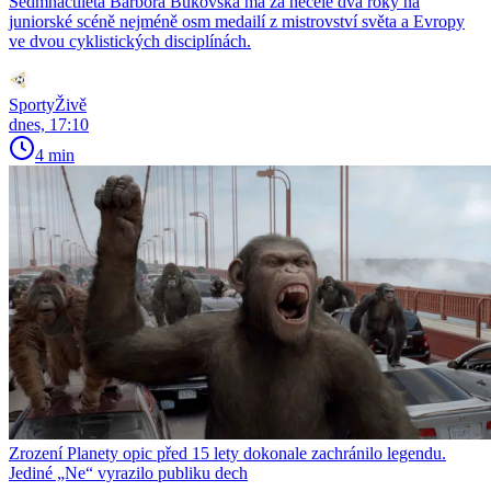
Sedmnáctiletá Barbora Bukovská má za necelé dva roky na
juniorské scéně nejméně osm medailí z mistrovství světa a Evropy
ve dvou cyklistických disciplínách.
SportyŽivě
dnes, 17:10
4 min
Zrození Planety opic před 15 lety dokonale zachránilo legendu.
Jediné „Ne“ vyrazilo publiku dech