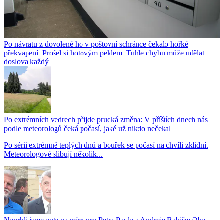
Po návratu z dovolené ho v poštovní schránce čekalo hořké
překvapení. Prošel si hotovým peklem. Tuhle chybu může udělat
doslova každý
Po extrémních vedrech přijde prudká změna: V příštích dnech nás
podle meteorologů čeká počasí, jaké už nikdo nečekal
Po sérii extrémně teplých dnů a bouřek se počasí na chvíli zklidní.
Meteorologové slibují několik...
Navrhli jsme auta na míru pro Petra Pavla a Andreje Babiše: Oba