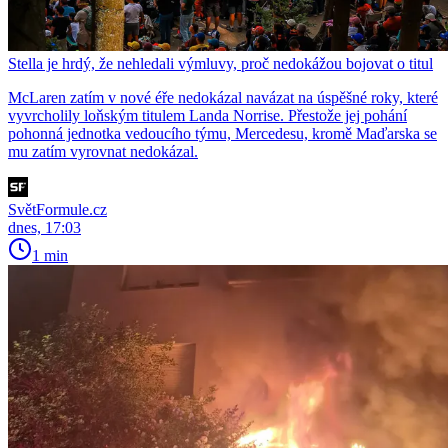
Stella je hrdý, že nehledali výmluvy, proč nedokážou bojovat o titul
McLaren zatím v nové éře nedokázal navázat na úspěšné roky, které
vyvrcholily loňským titulem Landa Norrise. Přestože jej pohání
pohonná jednotka vedoucího týmu, Mercedesu, kromě Maďarska se
mu zatím vyrovnat nedokázal.
SvětFormule.cz
dnes, 17:03
1 min