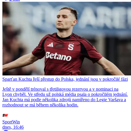
Sparťan Kuchta řeší přestup do Polska, jednání jsou v pokročilé fázi
Ještě v pondělí trénoval s třetiligovou rezervou a v nominaci na
Lyon chyběl. Ve středu už polská média psala o pokročilém jednání.
Jan Kuchta má podle několika zdrojů namířeno do Legie Varšava a
rozhodnout se má během několika hodin.
SportWin
dnes, 16:46