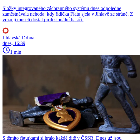
Složky integrovaného záchranného systému dnes odpoledne
zaměstnávala nehoda, kdy řidička Fiatu sjela v Jihlavě ze stráně. Z
vozu ji museli dostat profesionální hasiči.
Jihlavská Drbna
dnes, 16:39
1 min
S těmito figurkami si hrálo každé dítě v ČSSR. Dnes už jsou