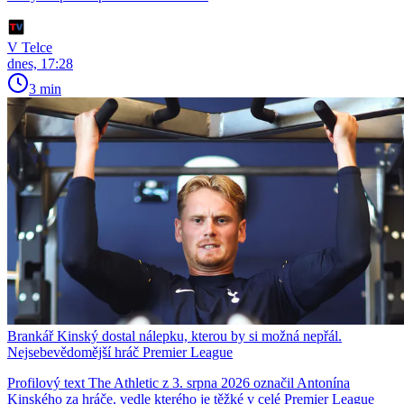
V Telce
dnes, 17:28
3 min
Brankář Kinský dostal nálepku, kterou by si možná nepřál.
Nejsebevědomější hráč Premier League
Profilový text The Athletic z 3. srpna 2026 označil Antonína
Kinského za hráče, vedle kterého je těžké v celé Premier League