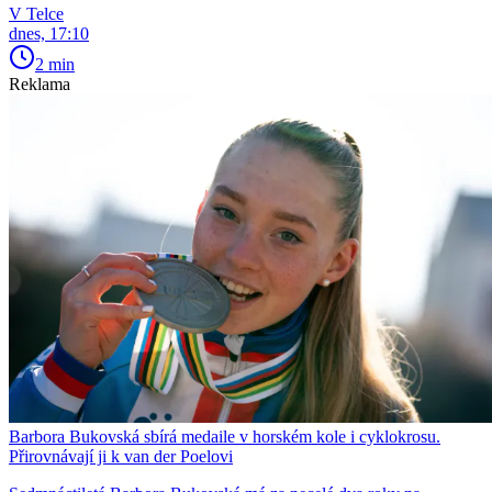
V Telce
dnes, 17:10
2 min
Reklama
Barbora Bukovská sbírá medaile v horském kole i cyklokrosu.
Přirovnávají ji k van der Poelovi