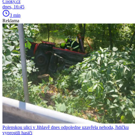
Cooky.cz
dnes, 16:45
3 min
Reklama
Polenskou ulici v Jihlavě dnes odpoledne uzavřela nehoda, řidičku
vyprostili hasiči