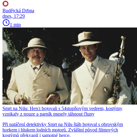
Budějcká Drbna
dnes, 17:29
1 min
Smrt na Nilu: Herci bojovali s 54stupňovým vedrem, kostýmy
vznikaly z nouze a parník musely táhnout čluny
Při natáčení detektivky Smrt na Nilu štáb bojoval s obrovským
horkem i hlukem lodních motorů. Zvláštní původ filmových
kostýmů překvapil i samotné herce.