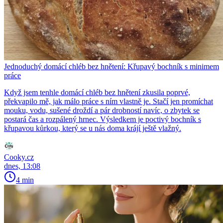
Jednoduchý domácí chléb bez hnětení: Křupavý bochník s minimem
práce
Když jsem tenhle domácí chléb bez hnětení zkusila poprvé,
překvapilo mě, jak málo práce s ním vlastně je. Stačí jen promíchat
mouku, vodu, sušené droždí a pár drobností navíc, o zbytek se
postará čas a rozpálený hrnec. Výsledkem je poctivý bochník s
křupavou kůrkou, který se u nás doma krájí ještě vlažný.
Cooky.cz
dnes, 13:08
4 min