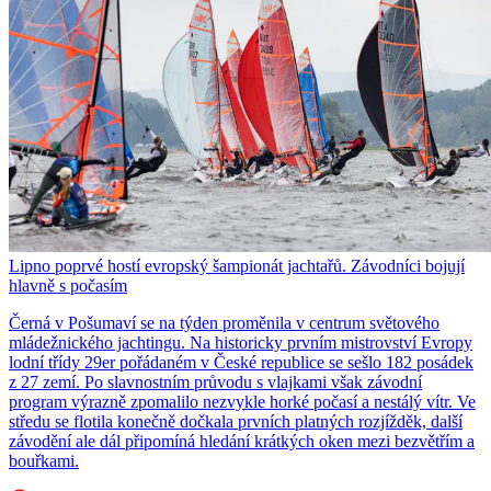
Lipno poprvé hostí evropský šampionát jachtařů. Závodníci bojují
hlavně s počasím
Černá v Pošumaví se na týden proměnila v centrum světového
mládežnického jachtingu. Na historicky prvním mistrovství Evropy
lodní třídy 29er pořádaném v České republice se sešlo 182 posádek
z 27 zemí. Po slavnostním průvodu s vlajkami však závodní
program výrazně zpomalilo nezvykle horké počasí a nestálý vítr. Ve
středu se flotila konečně dočkala prvních platných rozjížděk, další
závodění ale dál připomíná hledání krátkých oken mezi bezvětřím a
bouřkami.