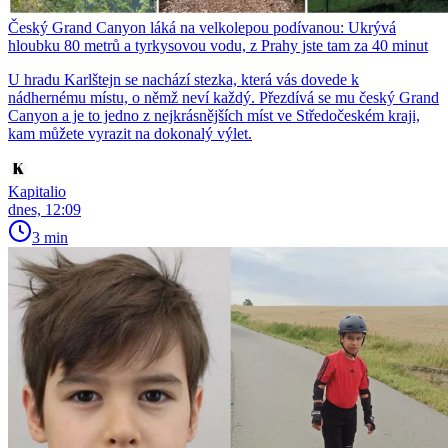
Český Grand Canyon láká na velkolepou podívanou: Ukrývá
hloubku 80 metrů a tyrkysovou vodu, z Prahy jste tam za 40 minut
U hradu Karlštejn se nachází stezka, která vás dovede k
nádhernému místu, o němž neví každý. Přezdívá se mu český Grand
Canyon a je to jedno z nejkrásnějších míst ve Středočeském kraji,
kam můžete vyrazit na dokonalý výlet.
Kapitalio
dnes, 12:09
3 min