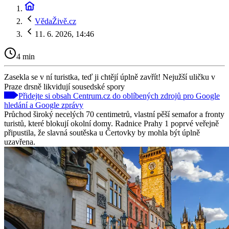
VědaŽivě.cz
11. 6. 2026, 14:46
4 min
Zasekla se v ní turistka, teď ji chtějí úplně zavřít! Nejužší uličku v
Praze drsně likvidují sousedské spory
Přidejte si obsah Centrum.cz do oblíbených zdrojů pro Google
hledání a Google zprávy
Průchod široký necelých 70 centimetrů, vlastní pěší semafor a fronty
turistů, které blokují okolní domy. Radnice Prahy 1 poprvé veřejně
připustila, že slavná soutěska u Čertovky by mohla být úplně
uzavřena.