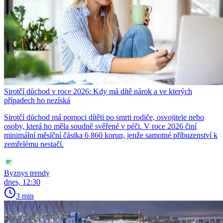
Sirotčí důchod v roce 2026: Kdy má dítě nárok a ve kterých
případech ho nezíská
Sirotčí důchod má pomoci dítěti po smrti rodiče, osvojitele nebo
osoby, která ho měla soudně svěřené v péči. V roce 2026 činí
minimální měsíční částka 6 860 korun, jenže samotné příbuzenství k
zemřelému nestačí.
Byznys trendy
dnes, 12:30
3 min