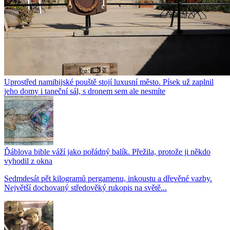
Uprostřed namibijské pouště stojí luxusní město. Písek už zaplnil
jeho domy i taneční sál, s dronem sem ale nesmíte
Ďáblova bible váží jako pořádný balík. Přežila, protože ji někdo
vyhodil z okna
Sedmdesát pět kilogramů pergamenu, inkoustu a dřevěné vazby.
Největší dochovaný středověký rukopis na světě...