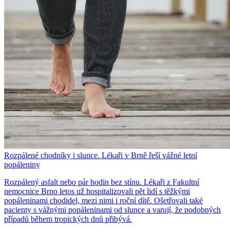
Rozpálené chodníky i slunce. Lékaři v Brně řeší vážné letní
popáleniny
Rozpálený asfalt nebo pár hodin bez stínu. Lékaři z Fakultní
nemocnice Brno letos už hospitalizovali pět lidí s těžkými
popáleninami chodidel, mezi nimi i roční dítě. Ošetřovali také
pacienty s vážnými popáleninami od slunce a varují, že podobných
případů během tropických dnů přibývá.