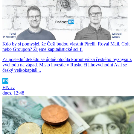
Kdo by si pomyslel, že Češi budou vlastnit Pirelli, Royal Mail, Colt
nebo Groupon? Žijeme kapitalistické sci-fi
Za poslední dekádu se úplně otočila korouhvička českého byznysu z
východu na západ. Místo investic v Rusku či jihovýchodní Asii se
český velkokapitál...
HN.cz
dnes, 12:48