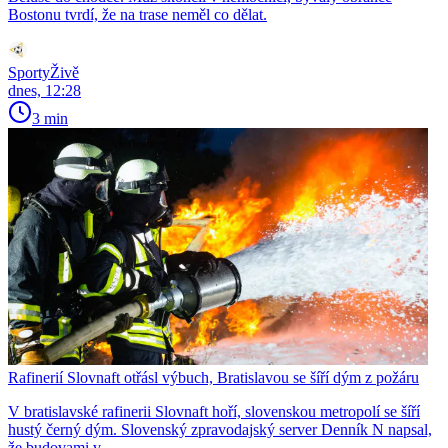
Bostonu tvrdí, že na trase neměl co dělat.
SportyŽivě
dnes, 12:28
3 min
Rafinerií Slovnaft otřásl výbuch, Bratislavou se šíří dým z požáru
V bratislavské rafinerii Slovnaft hoří, slovenskou metropolí se šíří
hustý černý dým. Slovenský zpravodajský server Denník N napsal,
že budovami v...