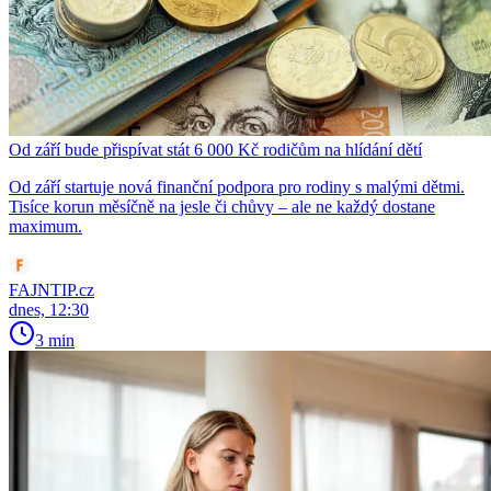
Od září bude přispívat stát 6 000 Kč rodičům na hlídání dětí
Od září startuje nová finanční podpora pro rodiny s malými dětmi.
Tisíce korun měsíčně na jesle či chůvy – ale ne každý dostane
maximum.
FAJNTIP.cz
dnes, 12:30
3 min