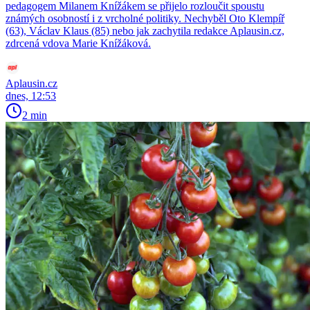
pedagogem Milanem Knížákem se přijelo rozloučit spoustu
známých osobností i z vrcholné politiky. Nechyběl Oto Klempíř
(63), Václav Klaus (85) nebo jak zachytila redakce Aplausin.cz,
zdrcená vdova Marie Knížáková.
Aplausin.cz
dnes, 12:53
2 min