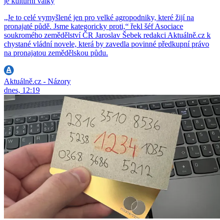
je kulturní války
„Je to celé vymyšlené jen pro velké agropodniky, které žijí na
pronajaté půdě. Jsme kategoricky proti,“ řekl šéf Asociace
soukromého zemědělství ČR Jaroslav Šebek redakci Aktuálně.cz k
chystané vládní novele, která by zavedla povinné předkupní právo
na pronajatou zemědělskou půdu.
Aktuálně.cz - Názory
dnes, 12:19