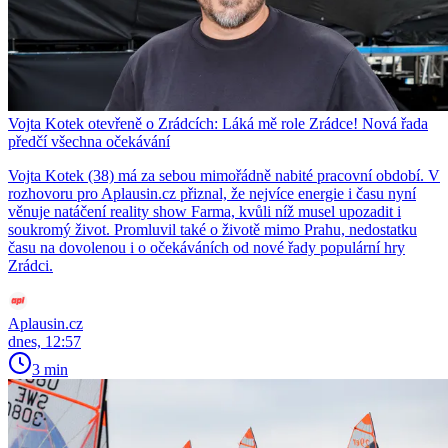
Vojta Kotek otevřeně o Zrádcích: Láká mě role Zrádce! Nová řada
předčí všechna očekávání
Vojta Kotek (38) má za sebou mimořádně nabité pracovní období. V
rozhovoru pro Aplausin.cz přiznal, že nejvíce energie i času nyní
věnuje natáčení reality show Farma, kvůli níž musel upozadit i
soukromý život. Promluvil také o životě mimo Prahu, nedostatku
času na dovolenou i o očekáváních od nové řady populární hry
Zrádci.
Aplausin.cz
dnes, 12:57
3 min