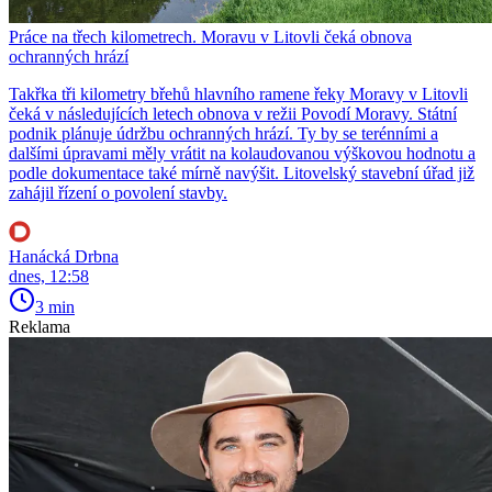
Práce na třech kilometrech. Moravu v Litovli čeká obnova
ochranných hrází
Takřka tři kilometry břehů hlavního ramene řeky Moravy v Litovli
čeká v následujících letech obnova v režii Povodí Moravy. Státní
podnik plánuje údržbu ochranných hrází. Ty by se terénními a
dalšími úpravami měly vrátit na kolaudovanou výškovou hodnotu a
podle dokumentace také mírně navýšit. Litovelský stavební úřad již
zahájil řízení o povolení stavby.
Hanácká Drbna
dnes, 12:58
3 min
Reklama