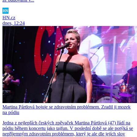
HN.cz
dnes, 12:24
Martina Pártlová bojuje se zdravotním problémem. Zradil ji mozek
na pódiu
Jedna z nejlepších českých zpěvaček Martina Pártlová (47) řádí na
pódiu během koncertu jako tajfun. V poslední době se ale potýká se
nepříjemným zdravotním problémem, který je ale dle jejích slov