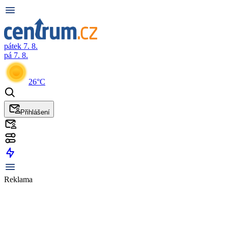
pátek 7. 8.
pá 7. 8.
26°C
Přihlášení
Reklama