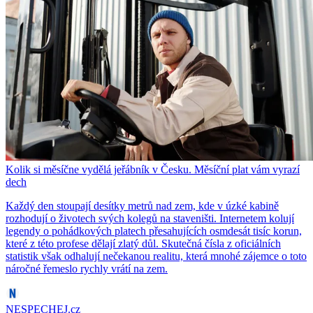
Kolik si měsíčne vydělá jeřábník v Česku. Měsíční plat vám vyrazí
dech
Každý den stoupají desítky metrů nad zem, kde v úzké kabině
rozhodují o životech svých kolegů na staveništi. Internetem kolují
legendy o pohádkových platech přesahujících osmdesát tisíc korun,
které z této profese dělají zlatý důl. Skutečná čísla z oficiálních
statistik však odhalují nečekanou realitu, která mnohé zájemce o toto
náročné řemeslo rychly vrátí na zem.
NESPECHEJ.cz