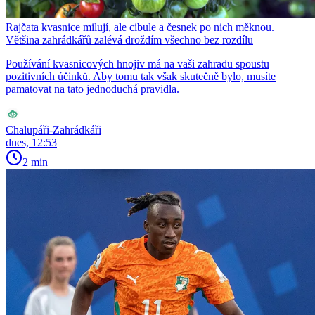
Rajčata kvasnice milují, ale cibule a česnek po nich měknou.
Většina zahrádkářů zalévá droždím všechno bez rozdílu
Používání kvasnicových hnojiv má na vaši zahradu spoustu
pozitivních účinků. Aby tomu tak však skutečně bylo, musíte
pamatovat na tato jednoduchá pravidla.
Chalupáři-Zahrádkáři
dnes, 12:53
2 min