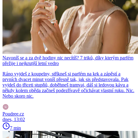
Navoníš se a za dvě hodiny nic necítíš? 7 triků, díky kterým parfém
přežije i nejkrutjší letní vedro
Ráno vyjdeš z koupelny, stříkneš si parfém na krk a zápěstí a
prvních dvacet minut voníš přesně tak, jak sis představovala. Pak
vyjdeš do třiceti stupňů, doběhneš tramvaj, dáš si ledovou kávu a
někdy kolem oběda začneš podezřívavě očichávat vlastní ruku. Nic.
Nebo skoro nic.
Poudree.cz
dnes, 13:02
7 min