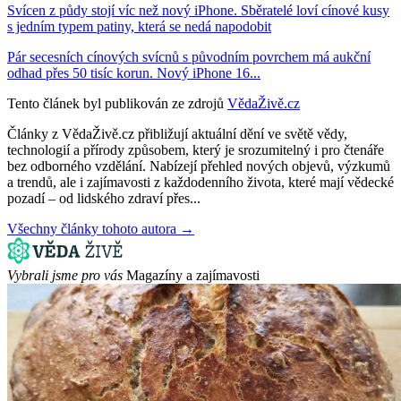
Svícen z půdy stojí víc než nový iPhone. Sběratelé loví cínové kusy
s jedním typem patiny, která se nedá napodobit
Pár secesních cínových svícnů s původním povrchem má aukční
odhad přes 50 tisíc korun. Nový iPhone 16...
Tento článek byl publikován ze zdrojů
VědaŽivě.cz
Články z VědaŽivě.cz přibližují aktuální dění ve světě vědy,
technologií a přírody způsobem, který je srozumitelný i pro čtenáře
bez odborného vzdělání. Nabízejí přehled nových objevů, výzkumů
a trendů, ale i zajímavosti z každodenního života, které mají vědecké
pozadí – od lidského zdraví přes...
Všechny články tohoto autora →
Vybrali jsme pro vás
Magazíny a zajímavosti