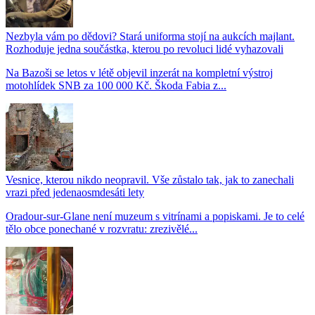
Nezbyla vám po dědovi? Stará uniforma stojí na aukcích majlant.
Rozhoduje jedna součástka, kterou po revoluci lidé vyhazovali
Na Bazoši se letos v létě objevil inzerát na kompletní výstroj
motohlídek SNB za 100 000 Kč. Škoda Fabia z...
Vesnice, kterou nikdo neopravil. Vše zůstalo tak, jak to zanechali
vrazi před jedenaosmdesáti lety
Oradour-sur-Glane není muzeum s vitrínami a popiskami. Je to celé
tělo obce ponechané v rozvratu: zrezivělé...