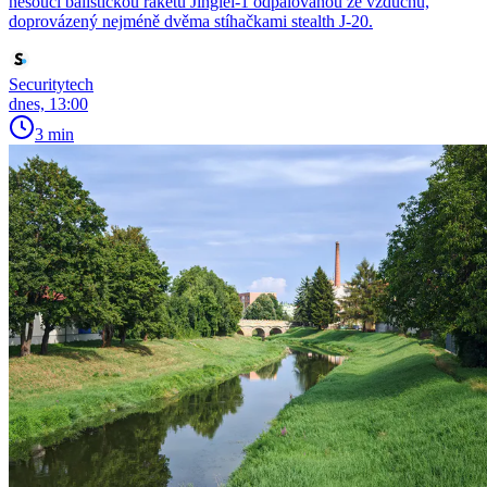
nesoucí balistickou raketu Jinglei-1 odpalovanou ze vzduchu,
doprovázený nejméně dvěma stíhačkami stealth J-20.
Securitytech
dnes, 13:00
3 min