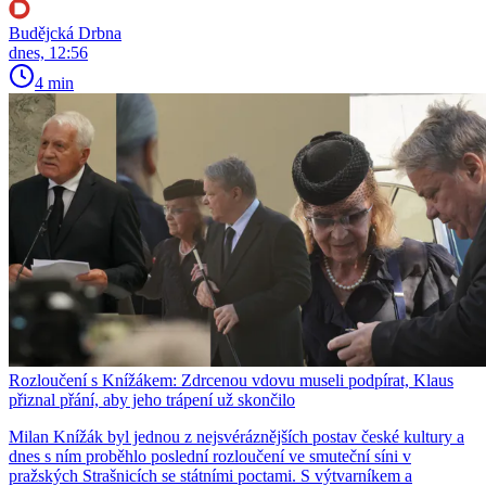
Budějcká Drbna
dnes, 12:56
4 min
Rozloučení s Knížákem: Zdrcenou vdovu museli podpírat, Klaus
přiznal přání, aby jeho trápení už skončilo
Milan Knížák byl jednou z nejsvéráznějších postav české kultury a
dnes s ním proběhlo poslední rozloučení ve smuteční síni v
pražských Strašnicích se státními poctami. S výtvarníkem a