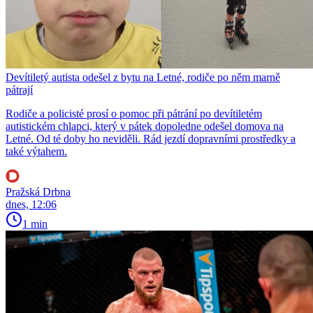
Devítiletý autista odešel z bytu na Letné, rodiče po něm marně
pátrají
Rodiče a policisté prosí o pomoc při pátrání po devítiletém
autistickém chlapci, který v pátek dopoledne odešel domova na
Letné. Od té doby ho neviděli. Rád jezdí dopravními prostředky a
také výtahem.
Pražská Drbna
dnes, 12:06
1 min