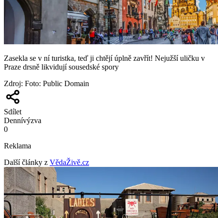
Zasekla se v ní turistka, teď ji chtějí úplně zavřít! Nejužší uličku v
Praze drsně likvidují sousedské spory
Zdroj
:
Foto: Public Domain
Sdílet
Denní
výzva
0
Reklama
Další články z
VědaŽivě.cz