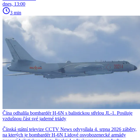
dnes, 13:00
3 min
Čína odhalila bombardér H-6N s balistickou střelou JL-1. Posiluje
vzdušnou část své jaderné triády
Čínská státní televize CCTV News odvysílala 4. srpna 2026 záběry,
na kterých je bombardér H-6N Lidové osvobozenecké armády