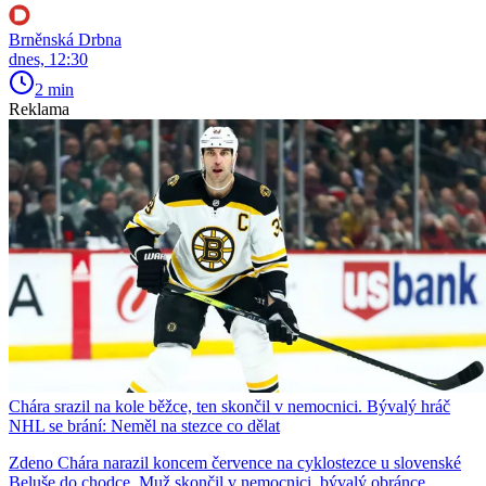
Brněnská Drbna
dnes, 12:30
2 min
Reklama
Chára srazil na kole běžce, ten skončil v nemocnici. Bývalý hráč
NHL se brání: Neměl na stezce co dělat
Zdeno Chára narazil koncem července na cyklostezce u slovenské
Beluše do chodce. Muž skončil v nemocnici, bývalý obránce