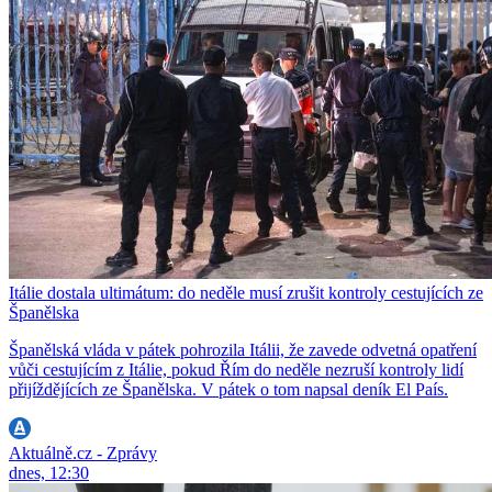
Itálie dostala ultimátum: do neděle musí zrušit kontroly cestujících ze
Španělska
Španělská vláda v pátek pohrozila Itálii, že zavede odvetná opatření
vůči cestujícím z Itálie, pokud Řím do neděle nezruší kontroly lidí
přijíždějících ze Španělska. V pátek o tom napsal deník El País.
Aktuálně.cz - Zprávy
dnes, 12:30