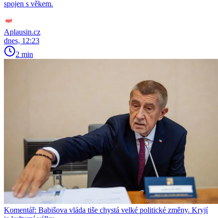
spojen s věkem.
Aplausin.cz
dnes, 12:23
2 min
Komentář: Babišova vláda tiše chystá velké politické změny. Kryjí