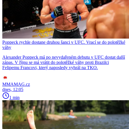
Poppeck rychle dostane druhou šanci v UFC. Vrací se do polotěžké
váhy
Alexander Poppeck má po nevydařeném debutu v UFC dostat další
zápas. V říjnu se má vrátit do polotěžké váhy proti Brazilci
Felipemu Francovi, který naposledy vyhrál na TKO.
MMAMAG.cz
dnes, 12:05
1 min