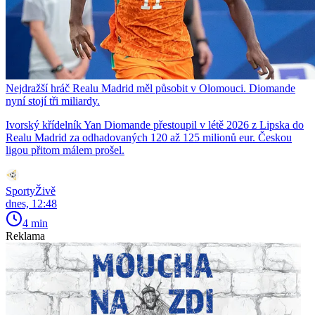
Nejdražší hráč Realu Madrid měl působit v Olomouci. Diomande
nyní stojí tři miliardy.
Ivorský křídelník Yan Diomande přestoupil v létě 2026 z Lipska do
Realu Madrid za odhadovaných 120 až 125 milionů eur. Českou
ligou přitom málem prošel.
SportyŽivě
dnes, 12:48
4 min
Reklama