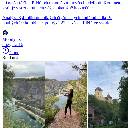
20 nejčastějších PINů odemkne čtvrtinu všech telefonů. Koukněte,
jestli je v seznamu i ten váš, a okamžitě ho změňte
Analýza 3,4 milionu uniklých čtyřmístných kódů odhalila, že
pouhých 20 kombinací pokrývá 27 % všech PINů ve vzorku.
Mobify.cz
dnes, 12:16
4 min
Reklama