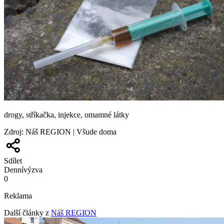
drogy, stříkačka, injekce, omamné látky
Zdroj
:
Náš REGION | Všude doma
Sdílet
Denní
výzva
0
Reklama
Další články z
Náš REGION