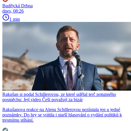
Budějcká Drbna
dnes, 08:26
1 min
Rakušan si podal Schillerovou, ze které udělal terč potupného
posměchu: Její video Češi považují za bizár
Rakušanova reakce na Alenu Schillerovou nezůstala jen u jedné
poznámky. Do hry se vrátila i starší hlasování o vydání politiků k
trestnímu stíhání.