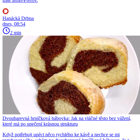
tratě Brno-Přerov.
Hanácká Drbna
dnes, 08:54
2 min
Dvoubarevná hrníčková bábovka: Jak na vláčné těsto bez vážení,
které má po upečení krásnou strukturu
Když potřebuji upéct něco rychlého ke kávě a nechce se mi