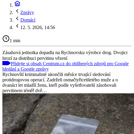
Zprávy
Domácí
12. 5. 2026, 14:56
1 min
Zásahová jednotka dopadla na Rychnovsku výrobce drog. Dvojici
hrozí za distribuci pervitinu vězení
Přidejte si obsah Centrum.cz do oblíbených zdrojů pro Google
hledání a Google zprávy
Rychnovští kriminalisté ukončili měsíce trvající sledování
protidrogovou operací. Zadrželi osmačtyřicetiletého muže a o
dvanáct let mladší ženu, kteří podle vyšetřovatelů zásobovali
pervitinem téměř dvě…