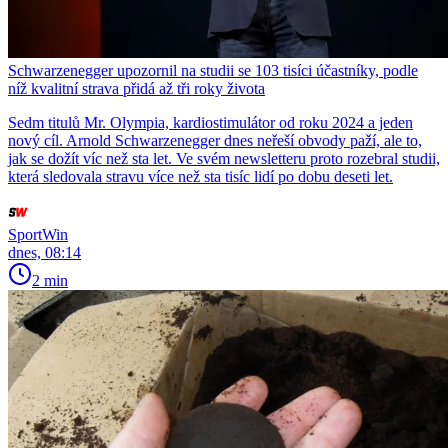
Schwarzenegger upozornil na studii se 103 tisíci účastníky, podle
níž kvalitní strava přidá až tři roky života
Sedm titulů Mr. Olympia, kardiostimulátor od roku 2024 a jeden
nový cíl. Arnold Schwarzenegger dnes neřeší obvody paží, ale to,
jak se dožít víc než sta let. Ve svém newsletteru proto rozebral studii,
která sledovala stravu více než sta tisíc lidí po dobu deseti let.
SportWin
dnes, 08:14
2 min