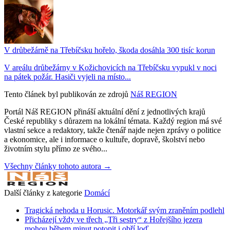
V drůbežárně na Třebíčsku hořelo, škoda dosáhla 300 tisíc korun
V areálu drůbežárny v Kožichovicích na Třebíčsku vypukl v noci
na pátek požár. Hasiči vyjeli na místo...
Tento článek byl publikován ze zdrojů
Náš REGION
Portál Náš REGION přináší aktuální dění z jednotlivých krajů
České republiky s důrazem na lokální témata. Každý region má své
vlastní sekce a redaktory, takže čtenář najde nejen zprávy o politice
a ekonomice, ale i informace o kultuře, dopravě, školství nebo
životním stylu přímo ze svého...
Všechny články tohoto autora →
Další články z kategorie
Domácí
Tragická nehoda u Horusic. Motorkář svým zraněním podlehl
Přicházejí vždy ve třech „Tři sestry“ z Hořejšího jezera
mohou během minut potopit i obří loď