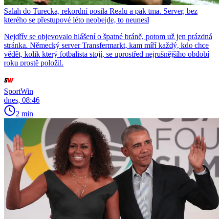
Salah do Turecka, rekordní posila Realu a pak tma. Server, bez
kterého se přestupové léto neobejde, to neunesl
Nejdřív se objevovalo hlášení o špatné bráně, potom už jen prázdná
stránka. Německý server Transfermarkt, kam míří každý, kdo chce
vědět, kolik který fotbalista stojí, se uprostřed nejrušnějšího období
roku prostě položil.
SportWin
dnes, 08:46
2 min