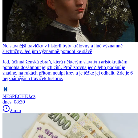
Nejslavnější travičky v historii byly královny a jiné významné
šlechtičny. Jed jim významně pomohl ke slávě
Jed, účinná ženská zbraň, která některým slavným aristokratkám
pomohla dosáhnout jejich cílů. Proč zrovna jed? Jeho podání je
snadné, na rukách přitom neulpí krev a je těžké jej odhalit. Zde je 6
nejznámějších traviček historie.
NESPECHEJ.cz
dnes, 08:30
2 min