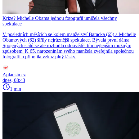
Krize? Michelle Obama jednou fotografií umlčela všechny
spekulace
V posledních měsících se kolem manželství Baracka (65) a Michelle
Obamových (62) šířily nejrůznější spekulace. Bývalá první dáma
Spojených států se ale rozhodla odpovědět tím nejlepším možným
způsobem. K 65. narozeninám svého manžela zveřejnila společnou
fotografii a připojila vzkaz plný lásky.
Aplausin.cz
dnes, 08:43
1 min