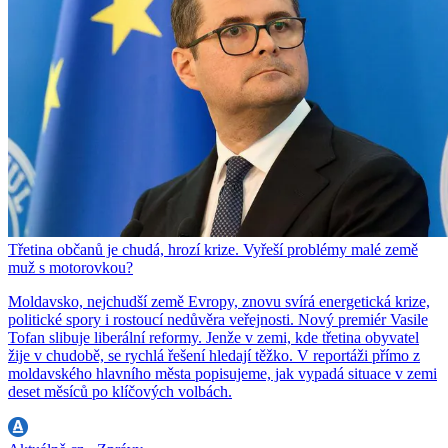
Třetina občanů je chudá, hrozí krize. Vyřeší problémy malé země
muž s motorovkou?
Moldavsko, nejchudší země Evropy, znovu svírá energetická krize,
politické spory i rostoucí nedůvěra veřejnosti. Nový premiér Vasile
Tofan slibuje liberální reformy. Jenže v zemi, kde třetina obyvatel
žije v chudobě, se rychlá řešení hledají těžko. V reportáži přímo z
moldavského hlavního města popisujeme, jak vypadá situace v zemi
deset měsíců po klíčových volbách.