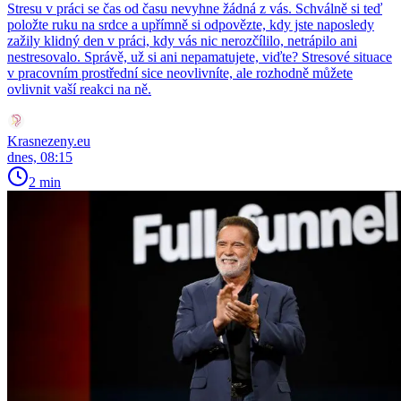
Stresu v práci se čas od času nevyhne žádná z vás. Schválně si teď
položte ruku na srdce a upřímně si odpovězte, kdy jste naposledy
zažily klidný den v práci, kdy vás nic nerozčílilo, netrápilo ani
nestresovalo. Správě, už si ani nepamatujete, viďte? Stresové situace
v pracovním prostřední sice neovlivníte, ale rozhodně můžete
ovlivnit vaší reakci na ně.
Krasnezeny.eu
dnes, 08:15
2 min