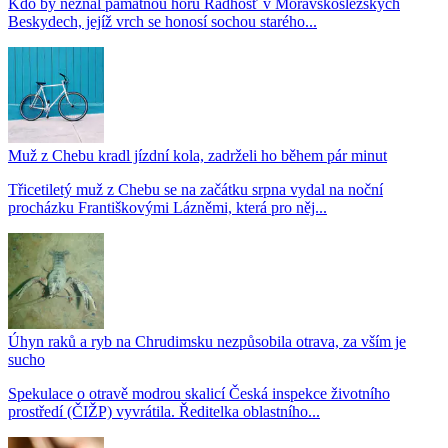
Kdo by neznal památnou horu Radhošť v Moravskoslezských
Beskydech, jejíž vrch se honosí sochou starého...
Muž z Chebu kradl jízdní kola, zadrželi ho během pár minut
Třicetiletý muž z Chebu se na začátku srpna vydal na noční
procházku Františkovými Lázněmi, která pro něj...
Úhyn raků a ryb na Chrudimsku nezpůsobila otrava, za vším je
sucho
Spekulace o otravě modrou skalicí Česká inspekce životního
prostředí (ČIŽP) vyvrátila. Ředitelka oblastního...