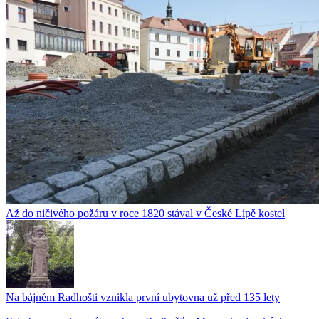
Až do ničivého požáru v roce 1820 stával v České Lípě kostel
Na bájném Radhošti vznikla první ubytovna už před 135 lety