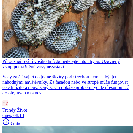
Při odstraňování vosího hnízda nedělejte tuto chybu: Uzavřený
vstup podrážděné vosy nezastaví
Vosy zalétávající do jedné škvíry pod střechou nemusí být jen
náhodnými návštěvníky. Za fasádou nebo ve stropě může fungovat
celé hnízdo a neuvážený zásah dokáže problém rychle přesunout až
do obytných místností.
Trendy Život
dnes, 08:13
3 min