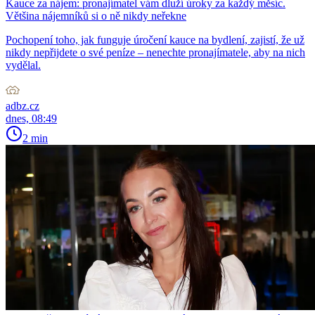
Kauce za nájem: pronajímatel vám dluží úroky za každý měsíc.
Většina nájemníků si o ně nikdy neřekne
Pochopení toho, jak funguje úročení kauce na bydlení, zajistí, že už
nikdy nepřijdete o své peníze – nenechte pronajímatele, aby na nich
vydělal.
adbz.cz
dnes, 08:49
2 min