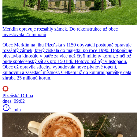
Merklín opravuje rozsáhlý zámek. Do rekonstrukce už obec
investovala 25 milionů
Obec Merklín na jihu Plzeňska s 1150 obyvateli postupně opravuje
rozsáhlý zámek, který získala do majetku po roce 1990. Dokončuje
přestavbu kinosálu v patře za více než čtyři miliony korun, z něhož
bude společenský sál až pro 150 lidí. Hotovo má být v listopadu.
Obec už opravila střechy, vybudovala nové plynové topení,
knihovnu a zasedací místnost. Celkem už do kulturní památky dala
zhruba 25 milionů korun.
Plzeňská Drbna
dnes, 09:02
1 min