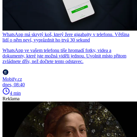
WhatsApp má skrytý koš, který žere gigabajty v telefonu. Většina
lidí o něm neví, vyprázdnit ho trvá 30 sekund
WhatsApp ve vašem telefonu tiše hromadí fotky, videa a
dokumenty, které jste možná viděli jednou. Uvolnit místo přitom
zvládnete dřív, než dočtete tento odstavec.
Mobify.cz
dnes, 08:40
4 min
Reklama