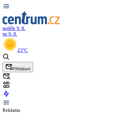
neděle 9. 8.
ne 9. 8.
23°C
Přihlášení
Reklama