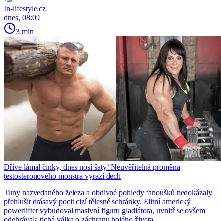
In-lifestyle.cz
dnes, 08:09
3 min
Dříve lámal činky, dnes nosí šaty! Neuvěřitelná proměna
testosteronového monstra vyrazí dech
Tuny nazvedaného železa a obdivné pohledy fanoušků nedokázaly
přehlušit drásavý pocit cizí tělesné schránky. Elitní americký
powerlifter vybudoval masivní figuru gladiátora, uvnitř se ovšem
odehrávala tichá válka o záchranu holého života.