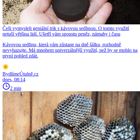
Češi vymysleli geniální trik s kávovou sedlinou. O tomto využití
netuší většina lidí. Ušetří vám spoustu peněz, námahy i času
Kávovou sedlinu, která vám zůstane na dně šálku, rozhodně
nevyhazujte. Má mnohem univerzálnější využití, než by se mohlo na
první pohled zdát.
BydlímeÚtulně.cz
dnes, 08:14
2 min