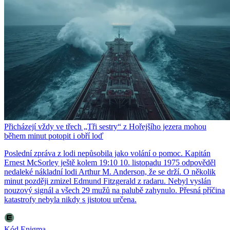
Přicházejí vždy ve třech „Tři sestry“ z Hořejšího jezera mohou
během minut potopit i obří loď
Poslední zpráva z lodi nepůsobila jako volání o pomoc. Kapitán
Ernest McSorley ještě kolem 19:10 10. listopadu 1975 odpověděl
nedaleké nákladní lodi Arthur M. Anderson, že se drží. O několik
minut později zmizel Edmund Fitzgerald z radaru. Nebyl vyslán
nouzový signál a všech 29 mužů na palubě zahynulo. Přesná příčina
katastrofy nebyla nikdy s jistotou určena.
Kód Enigma