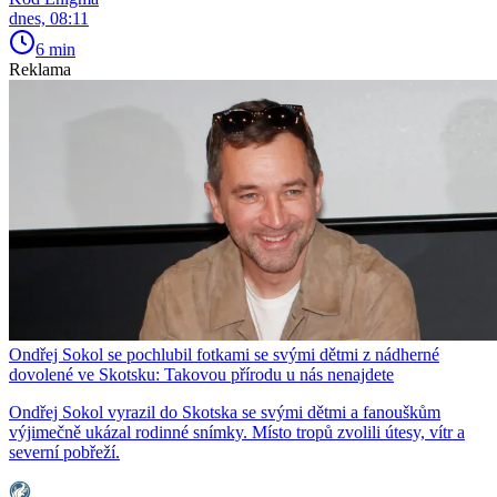
dnes, 08:11
6 min
Reklama
Ondřej Sokol se pochlubil fotkami se svými dětmi z nádherné
dovolené ve Skotsku: Takovou přírodu u nás nenajdete
Ondřej Sokol vyrazil do Skotska se svými dětmi a fanouškům
výjimečně ukázal rodinné snímky. Místo tropů zvolili útesy, vítr a
severní pobřeží.