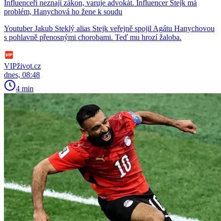
Influenceři neznají zákon, varuje advokát. Influencer Stejk má
problém, Hanychová ho žene k soudu
Youtuber Jakub Steklý alias Stejk veřejně spojil Agátu Hanychovou
s pohlavně přenosnými chorobami. Teď mu hrozí žaloba.
VIPživot.cz
dnes, 08:48
4 min