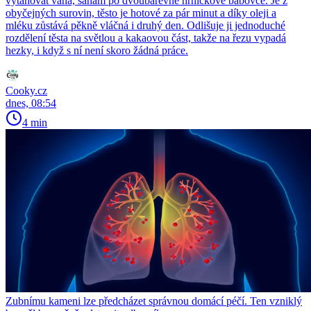
vytahovat váha, sahám po dvoubarevné hrníčkové bábovce. Je z
obyčejných surovin, těsto je hotové za pár minut a díky oleji a
mléku zůstává pěkně vláčná i druhý den. Odlišuje ji jednoduché
rozdělení těsta na světlou a kakaovou část, takže na řezu vypadá
hezky, i když s ní není skoro žádná práce.
Cooky.cz
dnes, 08:54
4 min
Zubnímu kameni lze předcházet správnou domácí péčí. Ten vzniklý