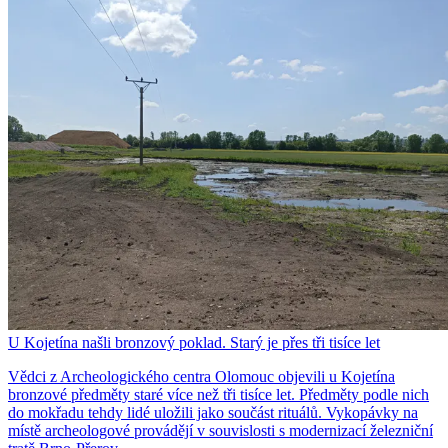
U Kojetína našli bronzový poklad. Starý je přes tři tisíce let
Vědci z Archeologického centra Olomouc objevili u Kojetína
bronzové předměty staré více než tři tisíce let. Předměty podle nich
do mokřadu tehdy lidé uložili jako součást rituálů. Vykopávky na
místě archeologové provádějí v souvislosti s modernizací železniční