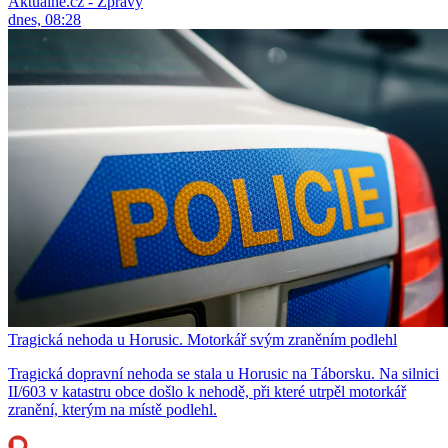
Aktuálně.cz - Zprávy
dnes, 08:28
Tragická nehoda u Horusic. Motorkář svým zraněním podlehl
Tragická dopravní nehoda se stala u Horusic na Táborsku. Na silnici
II/603 v katastru obce došlo k nehodě, při které utrpěl motorkář
zranění, kterým na místě podlehl.