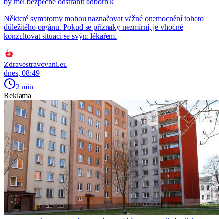
by měl bezpečně odstranit odborník
Některé symptomy mohou naznačovat vážné onemocnění tohoto
důležitého orgánu. Pokud se příznaky nezmírní, je vhodné
konzultovat situaci se svým lékařem.
Zdravestravovani.eu
dnes, 08:49
2 min
Reklama