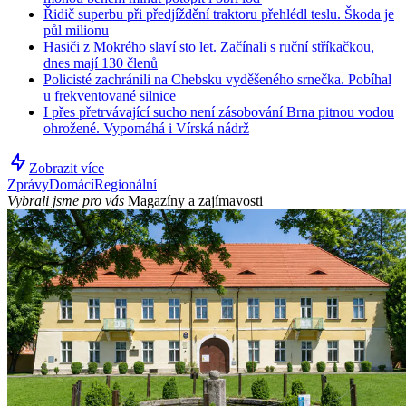
Řidič superbu při předjíždění traktoru přehlédl teslu. Škoda je
půl milionu
Hasiči z Mokrého slaví sto let. Začínali s ruční stříkačkou,
dnes mají 130 členů
Policisté zachránili na Chebsku vyděšeného srnečka. Pobíhal
u frekventované silnice
I přes přetrvávající sucho není zásobování Brna pitnou vodou
ohrožené. Vypomáhá i Vírská nádrž
Zobrazit více
Zprávy
Domácí
Regionální
Vybrali jsme pro vás
Magazíny a zajímavosti