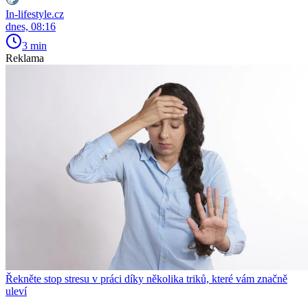
In-lifestyle.cz
dnes, 08:16
3 min
Reklama
Řekněte stop stresu v práci díky několika triků, které vám značně
uleví