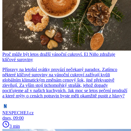
Proč může být letos dražší vánoční cukroví. El Niño zdražuje
klíčové suroviny
Přípravy na letošní svátky provází nečekaný paradox. Zatímco
některé klíčové suroviny na vánoční cukroví zažívají kvůli
globálním klimatickým změnám cenový šok, jiné překvapivě
zlevňují. Za vším stojí tichomořský strašák, jehož dopady
pociťujeme až v našich kuchyních. Jak moc se letos pečení prodraží
a které mýty o cenách potravin byste měli okamžitě pustit z hlavy?
NESPECHEJ.cz
dnes, 09:00
3 min