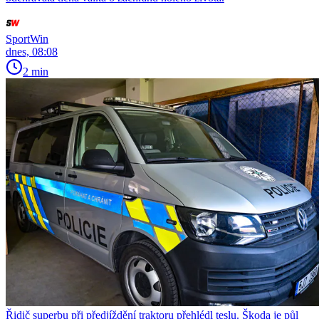
SportWin
dnes, 08:08
2 min
Řidič superbu při předjíždění traktoru přehlédl teslu. Škoda je půl