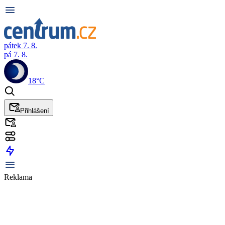
pátek 7. 8.
pá 7. 8.
18°C
Přihlášení
Reklama