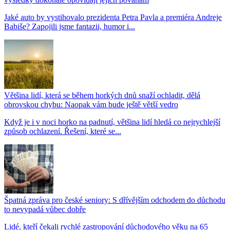
Jaké auto by vystihovalo prezidenta Petra Pavla a premiéra Andreje
Babiše? Zapojili jsme fantazii, humor i...
Většina lidí, která se během horkých dnů snaží ochladit, dělá
obrovskou chybu: Naopak vám bude ještě větší vedro
Když je i v noci horko na padnutí, většina lidí hledá co nejrychlejší
způsob ochlazení. Řešení, které se...
Špatná zpráva pro české seniory: S dřívějším odchodem do důchodu
to nevypadá vůbec dobře
Lidé, kteří čekali rychlé zastropování důchodového věku na 65