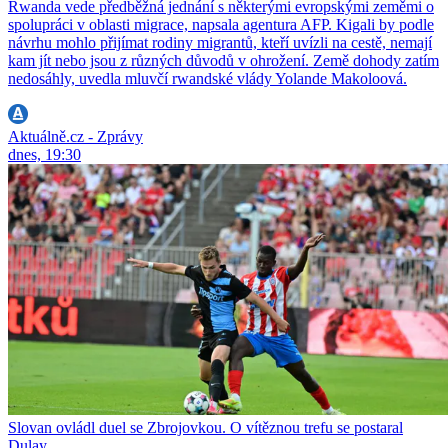
Rwanda vede předběžná jednání s některými evropskými zeměmi o
spolupráci v oblasti migrace, napsala agentura AFP. Kigali by podle
návrhu mohlo přijímat rodiny migrantů, kteří uvízli na cestě, nemají
kam jít nebo jsou z různých důvodů v ohrožení. Země dohody zatím
nedosáhly, uvedla mluvčí rwandské vlády Yolande Makoloová.
Aktuálně.cz - Zprávy
dnes, 19:30
Slovan ovládl duel se Zbrojovkou. O vítěznou trefu se postaral
Dulay