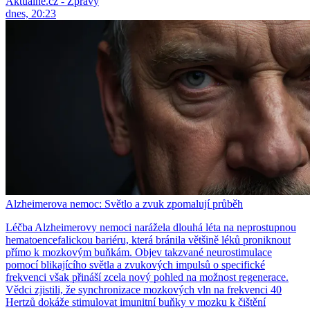
Aktuálně.cz - Zprávy
dnes, 20:23
Alzheimerova nemoc: Světlo a zvuk zpomalují průběh
Léčba Alzheimerovy nemoci narážela dlouhá léta na neprostupnou
hematoencefalickou bariéru, která bránila většině léků proniknout
přímo k mozkovým buňkám. Objev takzvané neurostimulace
pomocí blikajícího světla a zvukových impulsů o specifické
frekvenci však přináší zcela nový pohled na možnost regenerace.
Vědci zjistili, že synchronizace mozkových vln na frekvenci 40
Hertzů dokáže stimulovat imunitní buňky v mozku k čištění