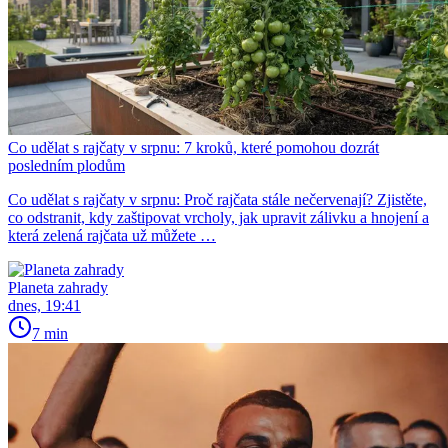
Co udělat s rajčaty v srpnu: 7 kroků, které pomohou dozrát
posledním plodům
Co udělat s rajčaty v srpnu: Proč rajčata stále nečervenají? Zjistěte,
co odstranit, kdy zaštipovat vrcholy, jak upravit zálivku a hnojení a
která zelená rajčata už můžete …
Planeta zahrady
dnes, 19:41
7 min