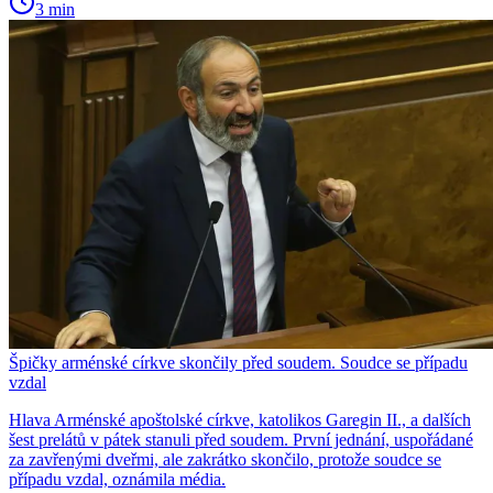
3 min
Špičky arménské církve skončily před soudem. Soudce se případu
vzdal
Hlava Arménské apoštolské církve, katolikos Garegin II., a dalších
šest prelátů v pátek stanuli před soudem. První jednání, uspořádané
za zavřenými dveřmi, ale zakrátko skončilo, protože soudce se
případu vzdal, oznámila média.