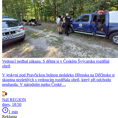
Vedoucí nedbal zákazu. S dětmi si v Českém Švýcarsku rozdělal
oheň
V jeskyni pod Pravčickou bránou nedaleko Hřenska na Děčínsku si
skupina nezletilých s vedoucím rozdělala oheň, který při odchodu
neuhasila. V národním parku České…
Náš REGION
dnes, 18:50
1 min
Reklama