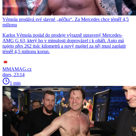
Vémola prodává své slavné „géčko“. Za Mercedes chce téměř 4,5
milionu
Karlos Vémola poslal do prodeje výrazně upravený Mercedes-
AMG G 63, který ho v minulosti doprovázel i k oltáři. Auto má
najeto přes 262 tisíc kilometrů a nový majitel za něj musí zaplatit
téměř 4,5 milionu korun.
MMAMAG.cz
dnes, 23:14
1 min