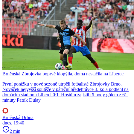
Brněnská Zbrojovka poprvé klopýtla, doma nestačila na Liberec
První porážku v nové sezoně utrpěli fotbalisté Zbrojovky Brno.
Nováček nejvyšší soutěže v páteční předehrávce 3. kola podlehl na
domácím stadionu Liberci 0:1. Hostům zajistil tři body gólem z 61.
minuty Patrik Dulay.
Brněnská Drbna
dnes, 19:40
2 min