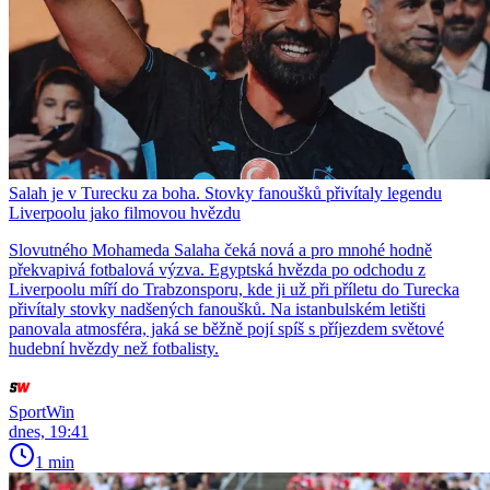
Salah je v Turecku za boha. Stovky fanoušků přivítaly legendu
Liverpoolu jako filmovou hvězdu
Slovutného Mohameda Salaha čeká nová a pro mnohé hodně
překvapivá fotbalová výzva. Egyptská hvězda po odchodu z
Liverpoolu míří do Trabzonsporu, kde ji už při příletu do Turecka
přivítaly stovky nadšených fanoušků. Na istanbulském letišti
panovala atmosféra, jaká se běžně pojí spíš s příjezdem světové
hudební hvězdy než fotbalisty.
SportWin
dnes, 19:41
1 min