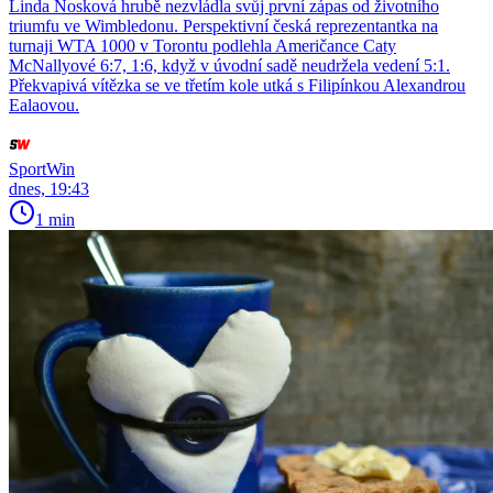
Linda Nosková hrubě nezvládla svůj první zápas od životního
triumfu ve Wimbledonu. Perspektivní česká reprezentantka na
turnaji WTA 1000 v Torontu podlehla Američance Caty
McNallyové 6:7, 1:6, když v úvodní sadě neudržela vedení 5:1.
Překvapivá vítězka se ve třetím kole utká s Filipínkou Alexandrou
Ealaovou.
SportWin
dnes, 19:43
1 min