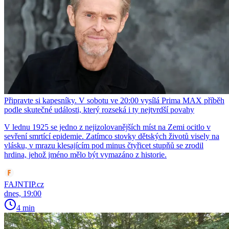
Připravte si kapesníky. V sobotu ve 20:00 vysílá Prima MAX příběh
podle skutečné události, který rozseká i ty nejtvrdší povahy
V lednu 1925 se jedno z nejizolovanějších míst na Zemi ocitlo v
sevření smrtící epidemie. Zatímco stovky dětských životů visely na
vlásku, v mrazu klesajícím pod minus čtyřicet stupňů se zrodil
hrdina, jehož jméno mělo být vymazáno z historie.
FAJNTIP.cz
dnes, 19:00
4 min