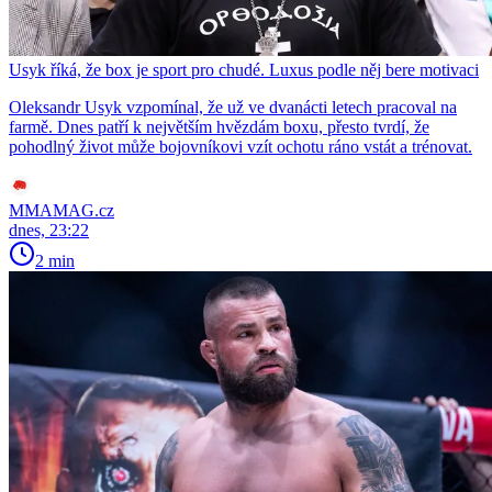
Usyk říká, že box je sport pro chudé. Luxus podle něj bere motivaci
Oleksandr Usyk vzpomínal, že už ve dvanácti letech pracoval na
farmě. Dnes patří k největším hvězdám boxu, přesto tvrdí, že
pohodlný život může bojovníkovi vzít ochotu ráno vstát a trénovat.
MMAMAG.cz
dnes, 23:22
2 min