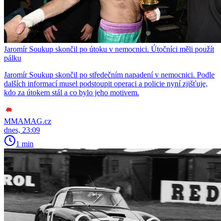
Jaromír Soukup skončil po útoku v nemocnici. Útočníci měli použít
pálku
Jaromír Soukup skončil po středečním napadení v nemocnici. Podle
dalších informací musel podstoupit operaci a policie nyní zjišťuje,
kdo za útokem stál a co bylo jeho motivem.
MMAMAG.cz
dnes, 23:09
1 min