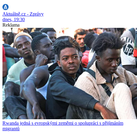
Aktuálně.cz - Zprávy
dnes, 19:30
Reklama
Rwanda jedná s evropskými zeměmi o spolupráci s přijímáním
migrantů