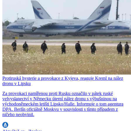
Protiruská hysterie a provokace z Kyjeva, reaguje Kreml na nález
dronu v Lipsku
Za provokaci namířenou proti Rusku označilo v pátek ruské
velvyslanectví v Německu úterní nález dronu s výbušninou na
východoněmeckém letišti Lipsko/Halle. Informuje o tom agentura
DPA. Berlín oficiálně Moskvu v souvislosti s tímto případem z
ničeho neobvinil.