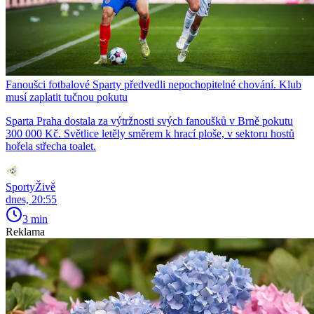
Fanoušci fotbalové Sparty předvedli nepochopitelné chování. Klub
musí zaplatit tučnou pokutu
Sparta Praha dostala za výtržnosti svých fanoušků v Brně pokutu
300 000 Kč. Světlice letěly směrem k hrací ploše, v sektoru hostů
hořela střecha toalet.
SportyŽivě
dnes, 20:55
3 min
Reklama