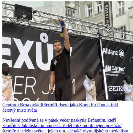
Centrum Brna ovládli šermíři. Jsem jako Kung Fu Panda, řekl
čerstvý mistr světa
Nevšední podívaná se v pátek večer naskytla Brňanům, kteří
zamířili k Jakubskému náměstí. Vidět totiž mohli nejen prestižní
šermíře z celého světa a jejich um, ale také olympijského medailistu