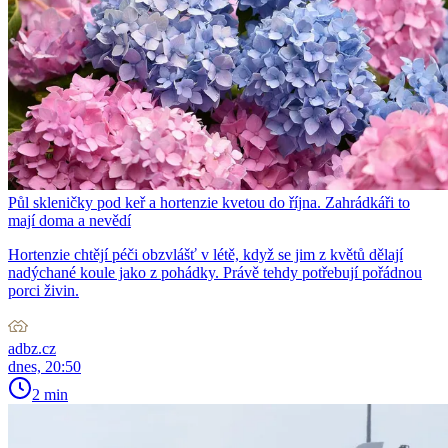
Půl skleničky pod keř a hortenzie kvetou do října. Zahrádkáři to
mají doma a nevědí
Hortenzie chtějí péči obzvlášť v létě, když se jim z květů dělají
nadýchané koule jako z pohádky. Právě tehdy potřebují pořádnou
porci živin.
adbz.cz
dnes, 20:50
2 min