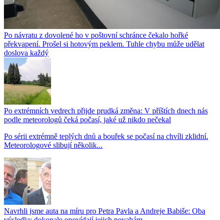
Po návratu z dovolené ho v poštovní schránce čekalo hořké
překvapení. Prošel si hotovým peklem. Tuhle chybu může udělat
doslova každý
Po extrémních vedrech přijde prudká změna: V příštích dnech nás
podle meteorologů čeká počasí, jaké už nikdo nečekal
Po sérii extrémně teplých dnů a bouřek se počasí na chvíli zklidní.
Meteorologové slibují několik...
Navrhli jsme auta na míru pro Petra Pavla a Andreje Babiše: Oba
výsledky dokonale opovídají jejich povahám