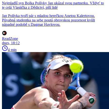
Nejmladší syn Bolka Polívky Jan ukázal svou partnerku. Vždyť to
je celá Vlastička z Dědictví, píší lidé
Jan Polívka tvoří pár s mladou herečkou Anetou Kalertovou.
Půvabná studentka na sebe poutá obrovskou pozornost kvůli
nápadné podobě s Dagmar Havlovou.
ReadZone
dnes, 18:12
4 min