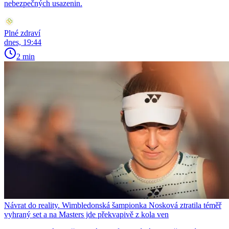
nebezpečných usazenin.
Plné zdraví
dnes, 19:44
2 min
Návrat do reality. Wimbledonská šampionka Nosková ztratila téměř
vyhraný set a na Masters jde překvapivě z kola ven