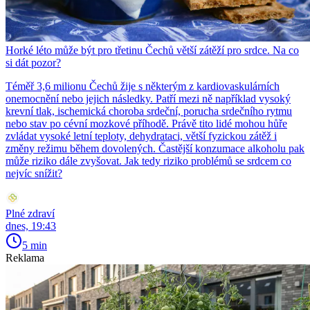
Horké léto může být pro třetinu Čechů větší zátěží pro srdce. Na co
si dát pozor?
Téměř 3,6 milionu Čechů žije s některým z kardiovaskulárních
onemocnění nebo jejich následky. Patří mezi ně například vysoký
krevní tlak, ischemická choroba srdeční, porucha srdečního rytmu
nebo stav po cévní mozkové příhodě. Právě tito lidé mohou hůře
zvládat vysoké letní teploty, dehydrataci, větší fyzickou zátěž i
změny režimu během dovolených. Častější konzumace alkoholu pak
může riziko dále zvyšovat. Jak tedy riziko problémů se srdcem co
nejvíc snížit?
Plné zdraví
dnes, 19:43
5 min
Reklama