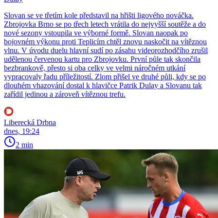
Slovan se ve třetím kole představil na hřišti ligového nováčka.
Zbrojovka Brno se po třech letech vrátila do nejvyšší soutěže a do
nové sezony vstoupila ve výborné formě. Slovan naopak po
bojovném výkonu proti Teplicím chtěl znovu naskočit na vítěznou
vlnu. V úvodu duelu hlavní sudí po zásahu videorozhodčího zrušil
udělenou červenou kartu pro Zbrojovku. První půle tak skončila
bezbrankově, přesto si oba celky ve velmi náročném utkání
vypracovaly řadu příležitostí. Zlom přišel ve druhé půli, kdy se po
dlouhém vhazování dostal k hlavičce Patrik Dulay a Slovanu tak
zařídil jedinou a zároveň vítěznou trefu.
Liberecká Drbna
dnes, 19:24
2 min