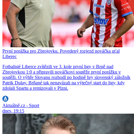
První porážka pro Zbrojovku. Povedený rozjezd nováčka uťal
Liberec
Fotbalisté Liberce zvítězili ve 3. kole první ligy v Brně nad
Zbrojovkou 1:0 a připravili nováčkovi soutěže první porážku v
soutěži. O výhře Slovanu rozhodl po hodině hry slovenský záložník
Patrik Dulay. Brňané tak nenavázali na výtečný start do ligy, kdy
zdolali Spartu a remizovali v Plzni.
Aktuálně.cz - Sport
dnes, 19:15