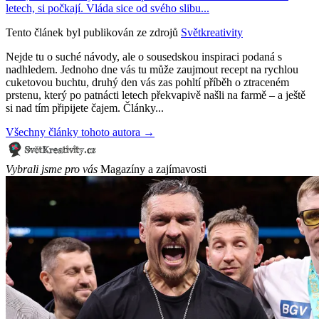
letech, si počkají. Vláda sice od svého slibu...
Tento článek byl publikován ze zdrojů
Světkreativity
Nejde tu o suché návody, ale o sousedskou inspiraci podaná s
nadhledem. Jednoho dne vás tu může zaujmout recept na rychlou
cuketovou buchtu, druhý den vás zas pohltí příběh o ztraceném
prstenu, který po patnácti letech překvapivě našli na farmě – a ještě
si nad tím připijete čajem. Články...
Všechny články tohoto autora →
Vybrali jsme pro vás
Magazíny a zajímavosti