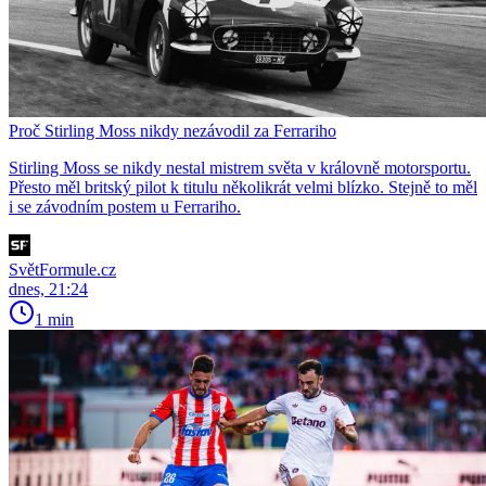
Proč Stirling Moss nikdy nezávodil za Ferrariho
Stirling Moss se nikdy nestal mistrem světa v královně motorsportu.
Přesto měl britský pilot k titulu několikrát velmi blízko. Stejně to měl
i se závodním postem u Ferrariho.
SvětFormule.cz
dnes, 21:24
1 min