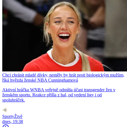
Chci chránit mladé dívky, neměly by hrát proti biologickým mužům,
říká hvězda ženské NBA Cunninghamová
Aktivní hráčka WNBA veřejně odmítla účast transgender žen v
ženském sportu. Reakce přišla z hal, od vedení ligy i od
spoluhráček.
SportyŽivě
dnes, 19:38