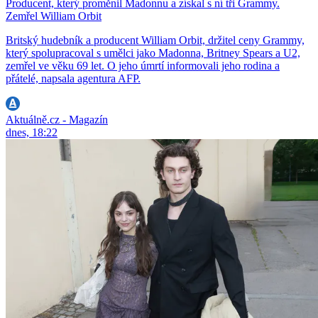
Producent, který proměnil Madonnu a získal s ní tři Grammy.
Zemřel William Orbit
Britský hudebník a producent William Orbit, držitel ceny Grammy,
který spolupracoval s umělci jako Madonna, Britney Spears a U2,
zemřel ve věku 69 let. O jeho úmrtí informovali jeho rodina a
přátelé, napsala agentura AFP.
Aktuálně.cz - Magazín
dnes, 18:22