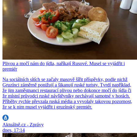
Plivou a močí nám do jídla, naříkají Rusové. Musel se vyjádřit i
premiér
Na sociálních sítích se začaly masově šířit příspěvky, podle nichž
Gruzínci záměrně ponižují a šikanují ruské turisty. Tvrdí například,
že jim zaměstnanci restaurací plivou nebo dokonce močí do jídla či
že místní průvodci ruské návštěvníky nechávají samotné v horách.
Příběhy rychle převzala ruská média a vyvolaly takovou pozornost,
že se k nim musel vyjádřit i gruzínský premiér.
Aktuálně.cz - Zprávy
dnes, 17:14