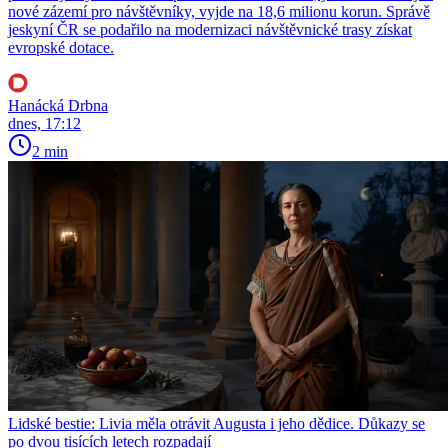
nové zázemí pro návštěvníky, vyjde na 18,6 milionu korun. Správě
jeskyní ČR se podařilo na modernizaci návštěvnické trasy získat
evropské dotace.
Hanácká Drbna
dnes, 17:12
2 min
Lidské bestie: Livia měla otrávit Augusta i jeho dědice. Důkazy se
po dvou tisících letech rozpadají