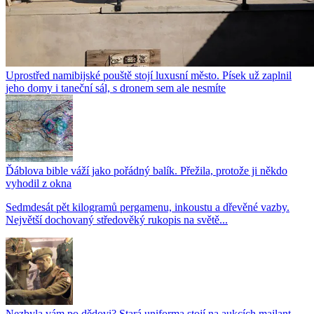
Uprostřed namibijské pouště stojí luxusní město. Písek už zaplnil
jeho domy i taneční sál, s dronem sem ale nesmíte
Ďáblova bible váží jako pořádný balík. Přežila, protože ji někdo
vyhodil z okna
Sedmdesát pět kilogramů pergamenu, inkoustu a dřevěné vazby.
Největší dochovaný středověký rukopis na světě...
Nezbyla vám po dědovi? Stará uniforma stojí na aukcích majlant.