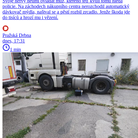
Svoje nervy neumí ovládat muž, kterého teď kvůli tomu hledá
policie. Na záchodech nákupního centra nerozchodil automatický
dávkovač mýdla, naštval se a pěstí rozbil zrcadlo. Jenže škoda jde
do tisíců a hrozí mu i vězení.
Pražská Drbna
dnes, 17:31
1 min