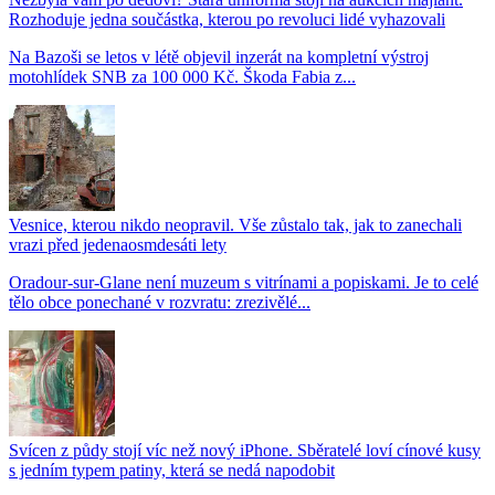
Rozhoduje jedna součástka, kterou po revoluci lidé vyhazovali
Na Bazoši se letos v létě objevil inzerát na kompletní výstroj
motohlídek SNB za 100 000 Kč. Škoda Fabia z...
Vesnice, kterou nikdo neopravil. Vše zůstalo tak, jak to zanechali
vrazi před jedenaosmdesáti lety
Oradour-sur-Glane není muzeum s vitrínami a popiskami. Je to celé
tělo obce ponechané v rozvratu: zrezivělé...
Svícen z půdy stojí víc než nový iPhone. Sběratelé loví cínové kusy
s jedním typem patiny, která se nedá napodobit