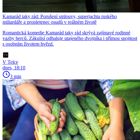
Kamarád taky rád: Porušení smlouvy, superjachta ruského
miliardáře a propletenec osudů v reálném životě
Romantická komedie Kamarád taky rád skrývá zajímavé rodinné
vazby herců. Zákulisí odhaluje utajeného dvojníka i přímou spojitost
s osobním životem hvězd.
V Telce
dnes, 18:10
3 min