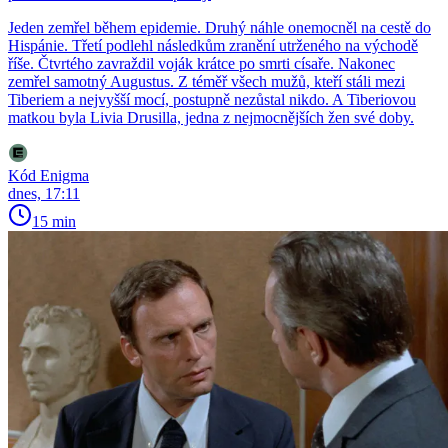
Jeden zemřel během epidemie. Druhý náhle onemocněl na cestě do
Hispánie. Třetí podlehl následkům zranění utrženého na východě
říše. Čtvrtého zavraždil voják krátce po smrti císaře. Nakonec
zemřel samotný Augustus. Z téměř všech mužů, kteří stáli mezi
Tiberiem a nejvyšší mocí, postupně nezůstal nikdo. A Tiberiovou
matkou byla Livia Drusilla, jedna z nejmocnějších žen své doby.
Kód Enigma
dnes, 17:11
15 min