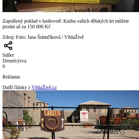
Zaprášený poklad v knihovně: Knihu vašich dětských let můžete
prodat až za 150 000 Kč
Zdroj
:
Foto: Jana Šrámčíková / VědaŽivě
Sdílet
Denní
výzva
0
Reklama
Další články z
VědaŽivě.cz