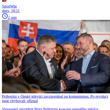
SportWin
dnes, 18:11
2 min
Pellegrini v čínské televizi zavzpomínal na komunismus. Po revoluci
jsme chybovali, přiznal
Slovenský prezident Peter Pellegrini koncem minulého měsíce