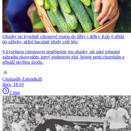
Okurky po kyselině citronové rostou do šířky i délky. Kdo ji přidá
do zálivky, sklízí baculaté plody celé léto
S kyselinou citronovou nepěstujete jen okurky, ale také robustní
zahradní ekosystém, který podporuje růst, bojuje proti chorobám a
přináší skvělou úrodu.
Chalupáři-Zahrádkáři
dnes, 18:10
2 min