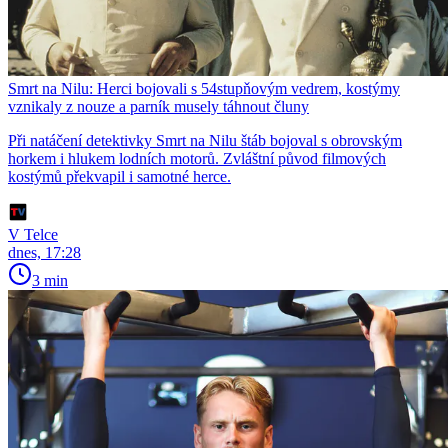
Smrt na Nilu: Herci bojovali s 54stupňovým vedrem, kostýmy
vznikaly z nouze a parník musely táhnout čluny
Při natáčení detektivky Smrt na Nilu štáb bojoval s obrovským
horkem i hlukem lodních motorů. Zvláštní původ filmových
kostýmů překvapil i samotné herce.
V Telce
dnes, 17:28
3 min