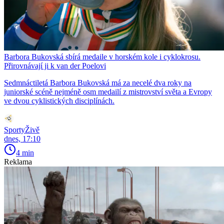
Barbora Bukovská sbírá medaile v horském kole i cyklokrosu.
Přirovnávají ji k van der Poelovi
Sedmnáctiletá Barbora Bukovská má za necelé dva roky na
juniorské scéně nejméně osm medailí z mistrovství světa a Evropy
ve dvou cyklistických disciplínách.
SportyŽivě
dnes, 17:10
4 min
Reklama