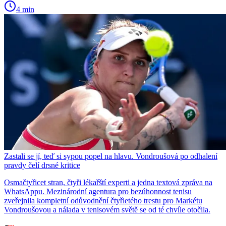
4 min
Zastali se jí, teď si sypou popel na hlavu. Vondroušová po odhalení
pravdy čelí drsné kritice
Osmačtyřicet stran, čtyři lékařští experti a jedna textová zpráva na
WhatsAppu. Mezinárodní agentura pro bezúhonnost tenisu
zveřejnila kompletní odůvodnění čtyřletého trestu pro Markétu
Vondroušovou a nálada v tenisovém světě se od té chvíle otočila.