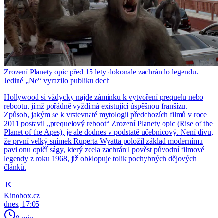
Zrození Planety opic před 15 lety dokonale zachránilo legendu.
Jediné „Ne“ vyrazilo publiku dech
Hollywood si vždycky najde záminku k vytvoření prequelu nebo
rebootu, jímž pořádně vyždímá existující úspěšnou franšízu.
Způsob, jakým se k vrstevnaté mytologii předchozích filmů v roce
2011 postavil „prequelový reboot“ Zrození Planety opic (Rise of the
Planet of the Apes), je ale dodnes v podstatě učebnicový. Není divu,
že první velký snímek Ruperta Wyatta položil základ modernímu
pavilonu opičí ságy, který zcela zachránil pověst původní filmové
legendy z roku 1968, již obklopuje tolik pochybných dějových
článků.
Kinobox.cz
dnes, 17:05
8 min