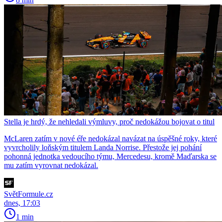
Stella je hrdý, že nehledali výmluvy, proč nedokážou bojovat o titul
McLaren zatím v nové éře nedokázal navázat na úspěšné roky, které
vyvrcholily loňským titulem Landa Norrise. Přestože jej pohání
pohonná jednotka vedoucího týmu, Mercedesu, kromě Maďarska se
mu zatím vyrovnat nedokázal.
SvětFormule.cz
dnes, 17:03
1 min