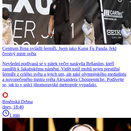
Centrum Brna ovládli šermíři. Jsem jako Kung Fu Panda, řekl
čerstvý mistr světa
Nevšední podívaná se v pátek večer naskytla Brňanům, kteří
zamířili k Jakubskému náměstí. Vidět totiž mohli nejen prestižní
šermíře z celého světa a jejich um, ale také olympijského medailistu
a novopečeného mistra světa Alexandera Choupenitche. Podívejte
se, jak to v srdci jihomoravské metropole vypadalo.
Brněnská Drbna
dnes, 18:40
1 min