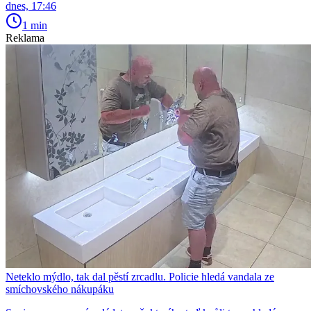
dnes, 17:46
1 min
Reklama
Neteklo mýdlo, tak dal pěstí zrcadlu. Policie hledá vandala ze
smíchovského nákupáku