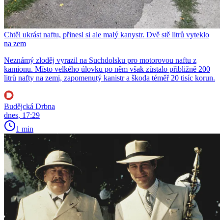
Chtěl ukrást naftu, přinesl si ale malý kanystr. Dvě stě litrů vyteklo
na zem
Neznámý zloděj vyrazil na Suchdolsku pro motorovou naftu z
kamionu. Místo velkého úlovku po něm však zůstalo přibližně 200
litrů nafty na zemi, zapomenutý kanistr a škoda téměř 20 tisíc korun.
Budějcká Drbna
dnes, 17:29
1 min