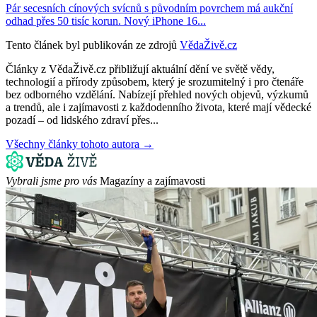
Pár secesních cínových svícnů s původním povrchem má aukční
odhad přes 50 tisíc korun. Nový iPhone 16...
Tento článek byl publikován ze zdrojů
VědaŽivě.cz
Články z VědaŽivě.cz přibližují aktuální dění ve světě vědy,
technologií a přírody způsobem, který je srozumitelný i pro čtenáře
bez odborného vzdělání. Nabízejí přehled nových objevů, výzkumů
a trendů, ale i zajímavosti z každodenního života, které mají vědecké
pozadí – od lidského zdraví přes...
Všechny články tohoto autora →
Vybrali jsme pro vás
Magazíny a zajímavosti