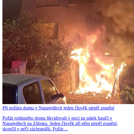
Při požáru domu v Napajedlech jeden člověk utrpěl zranění
Požár rodinného domu likvidovali v noci na pátek hasiči v
Napajedlech na Zlínsku. Jeden člověk při něm utrpěl zranění,
skončil v péči záchranářů. Požár…