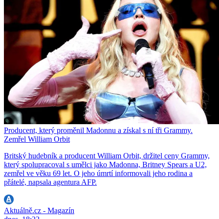
Producent, který proměnil Madonnu a získal s ní tři Grammy.
Zemřel William Orbit
Britský hudebník a producent William Orbit, držitel ceny Grammy,
který spolupracoval s umělci jako Madonna, Britney Spears a U2,
zemřel ve věku 69 let. O jeho úmrtí informovali jeho rodina a
přátelé, napsala agentura AFP.
Aktuálně.cz - Magazín