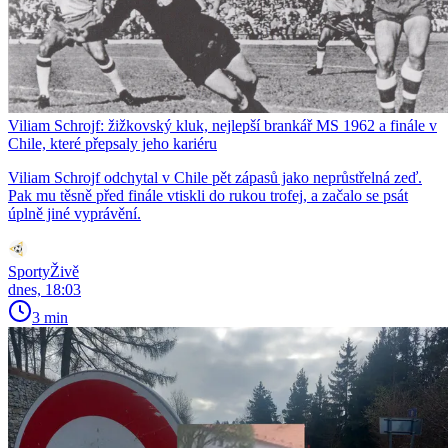
Viliam Schrojf: žižkovský kluk, nejlepší brankář MS 1962 a finále v
Chile, které přepsaly jeho kariéru
Viliam Schrojf odchytal v Chile pět zápasů jako neprůstřelná zeď.
Pak mu těsně před finále vtiskli do rukou trofej, a začalo se psát
úplně jiné vyprávění.
SportyŽivě
dnes, 18:03
3 min