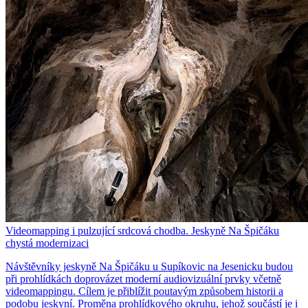
Videomapping i pulzující srdcová chodba. Jeskyně Na Špičáku
chystá modernizaci
Návštěvníky jeskyně Na Špičáku u Supíkovic na Jesenicku budou
při prohlídkách doprovázet moderní audiovizuální prvky včetně
videomappingu. Cílem je přiblížit poutavým způsobem historii a
podobu jeskyní. Proměna prohlídkového okruhu, jehož součástí je i