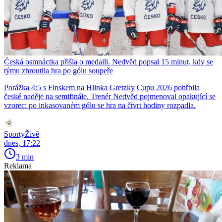
Česká osmnáctka přišla o medaili. Nedvěd popsal 15 minut, kdy se
týmu zhroutila hra po gólu soupeře
Porážka 4:5 s Finskem na Hlinka Gretzky Cupu 2026 pohřbila
české naděje na semifinále. Trenér Nedvěd pojmenoval opakující se
vzorec: po inkasovaném gólu se hra na čtvrt hodiny rozpadla.
SportyŽivě
dnes, 17:22
3 min
Reklama