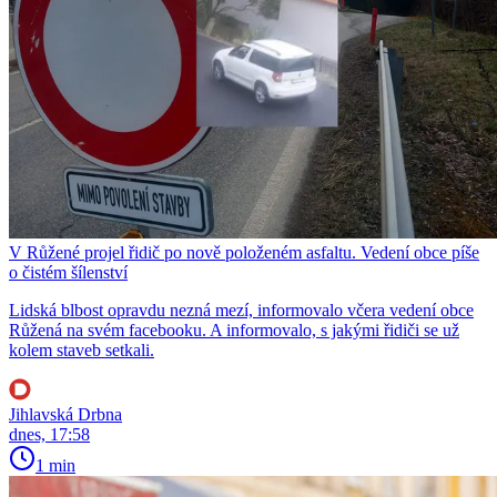
V Růžené projel řidič po nově položeném asfaltu. Vedení obce píše
o čistém šílenství
Lidská blbost opravdu nezná mezí, informovalo včera vedení obce
Růžená na svém facebooku. A informovalo, s jakými řidiči se už
kolem staveb setkali.
Jihlavská Drbna
dnes, 17:58
1 min