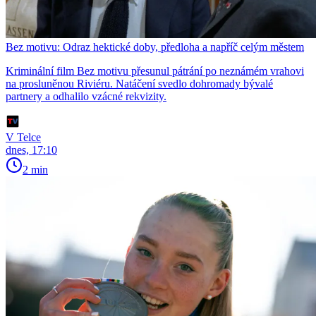
Bez motivu: Odraz hektické doby, předloha a napříč celým městem
Kriminální film Bez motivu přesunul pátrání po neznámém vrahovi
na prosluněnou Riviéru. Natáčení svedlo dohromady bývalé
partnery a odhalilo vzácné rekvizity.
V Telce
dnes, 17:10
2 min