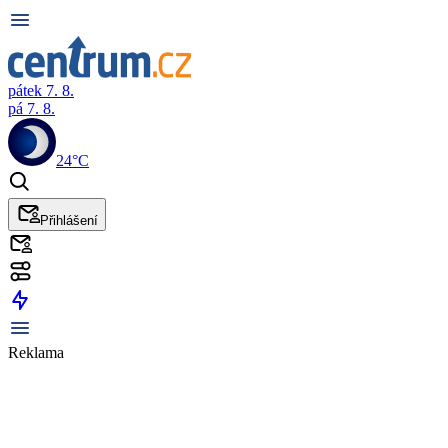
pátek 7. 8.
pá 7. 8.
24°C
Přihlášení
Reklama