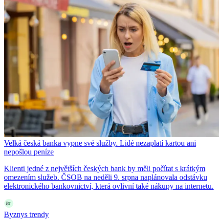
Velká česká banka vypne své služby. Lidé nezaplatí kartou ani
nepošlou peníze
Klienti jedné z největších českých bank by měli počítat s krátkým
omezením služeb. ČSOB na neděli 9. srpna naplánovala odstávku
elektronického bankovnictví, která ovlivní také nákupy na internetu.
Byznys trendy