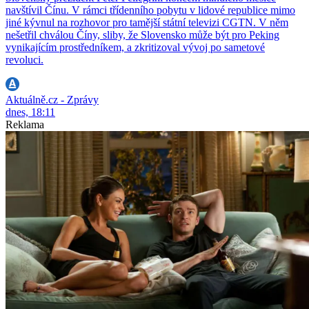
navštívil Čínu. V rámci třídenního pobytu v lidové republice mimo
jiné kývnul na rozhovor pro tamější státní televizi CGTN. V něm
nešetřil chválou Číny, sliby, že Slovensko může být pro Peking
vynikajícím prostředníkem, a zkritizoval vývoj po sametové
revoluci.
Aktuálně.cz - Zprávy
dnes, 18:11
Reklama