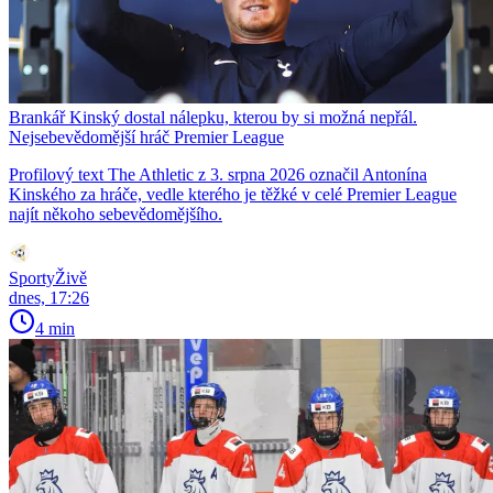
Brankář Kinský dostal nálepku, kterou by si možná nepřál.
Nejsebevědomější hráč Premier League
Profilový text The Athletic z 3. srpna 2026 označil Antonína
Kinského za hráče, vedle kterého je těžké v celé Premier League
najít někoho sebevědomějšího.
SportyŽivě
dnes, 17:26
4 min