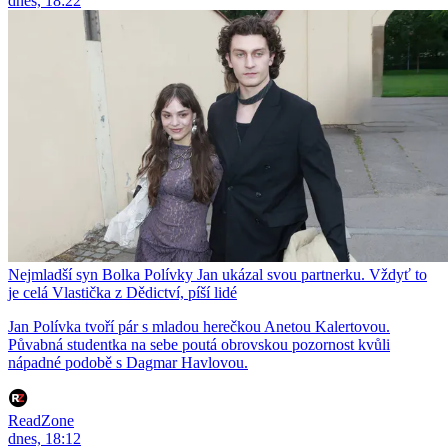
dnes, 18:22
Nejmladší syn Bolka Polívky Jan ukázal svou partnerku. Vždyť to
je celá Vlastička z Dědictví, píší lidé
Jan Polívka tvoří pár s mladou herečkou Anetou Kalertovou.
Půvabná studentka na sebe poutá obrovskou pozornost kvůli
nápadné podobě s Dagmar Havlovou.
ReadZone
dnes, 18:12