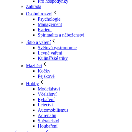
Pro hospodyňky
Zahrada
Osobní rozvoj
Psychologie
Management
Kariéra
Spiritualita a náboženství
Jídlo a vaření
Světová gastronomie
Levné vaření
Kulinářské triky
Mazlíčci
Kočky
Pejskové
Hobby
Modelářství
Včelařství
Rybaření
Letectví
Automobilismus
Adrenalin
Sběratelství
Houbaření