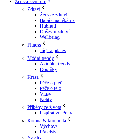
Ženské centrum
Zdraví
Ženské zdraví
Babiččina lékárna
Hubnutí
Duševní zdraví
Wellbeing
Fitness
Jóga a pilates
Módní trendy
Aktuální trendy
Doplňky
Krása
Péče o pleť
Péče o tělo
Vlasy
Nehty
Příběhy ze života
Inspirativní ženy
Rodina & komunita
Výchova
Přátelství
Vztahy