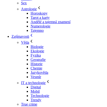
Sex
Astrologie
Horoskopy
Tarot a karty
Andělé a tajemná znamení
Numerologie
Tajemno
Zajímavosti
Věda
Biologie
Ekologie
Fyzika
Geografie
Historie
Chemie
Jazykověda
Vesmír
IT a technologie
Digital
Mobil
Technologie
Trendy
True crime