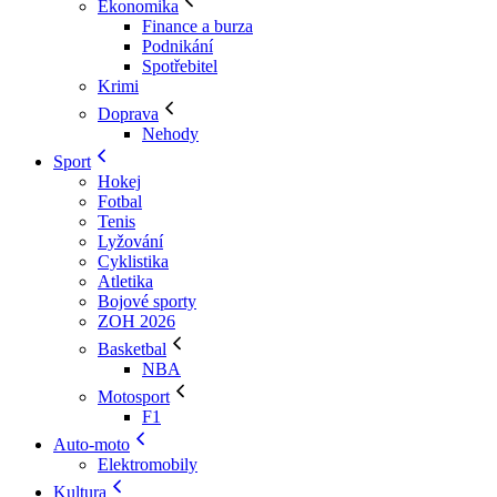
Ekonomika
Finance a burza
Podnikání
Spotřebitel
Krimi
Doprava
Nehody
Sport
Hokej
Fotbal
Tenis
Lyžování
Cyklistika
Atletika
Bojové sporty
ZOH 2026
Basketbal
NBA
Motosport
F1
Auto-moto
Elektromobily
Kultura