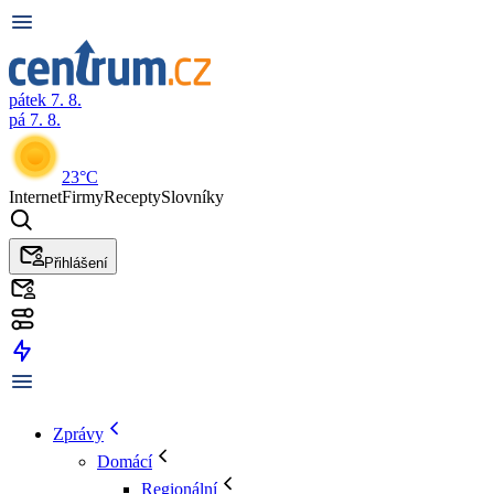
pátek 7. 8.
pá 7. 8.
23°C
Internet
Firmy
Recepty
Slovníky
Přihlášení
Zprávy
Domácí
Regionální