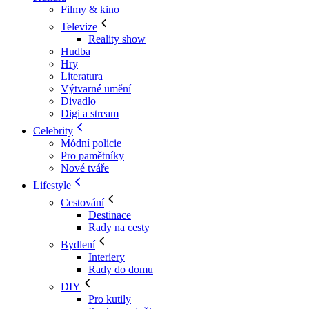
Filmy & kino
Televize
Reality show
Hudba
Hry
Literatura
Výtvarné umění
Divadlo
Digi a stream
Celebrity
Módní policie
Pro pamětníky
Nové tváře
Lifestyle
Cestování
Destinace
Rady na cesty
Bydlení
Interiery
Rady do domu
DIY
Pro kutily