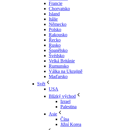
Francie
Chorvatsko
Island
Itálie
Německo
Polsko
Rakousko
Řecko
Rusko
Španělsko
Švédsko
Velká Británie
Rumunsko
Válka na Ukrajině
Maďarsko
Svět
USA
Blízký východ
Izrael
Palestina
Asie
Čína
Jižní Korea