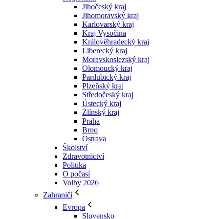
Jihočeský kraj
Jihomoravský kraj
Karlovarský kraj
Kraj Vysočina
Králověhradecký kraj
Liberecký kraj
Moravskoslezský kraj
Olomoucký kraj
Pardubický kraj
Plzeňský kraj
Středočeský kraj
Ústecký kraj
Zlínský kraj
Praha
Brno
Ostrava
Školství
Zdravotnictví
Politika
O počasí
Volby 2026
Zahraničí
Evropa
Slovensko