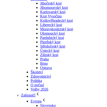
Jihočeský kraj
Jihomoravský kraj
Karlovarský kraj
Kraj Vysočina
Králověhradecký kraj
Liberecký kraj
Moravskoslezský kraj
Olomoucký kraj
Pardubický kraj
Plzeňský kraj
Středočeský kraj
Ústecký kraj
Zlínský kraj
Praha
Brno
Ostrava
Školství
Zdravotnictví
Politika
O počasí
Volby 2026
Zahraničí
Evropa
Slovensko