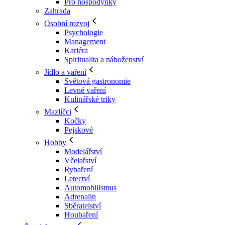
Pro hospodyňky
Zahrada
Osobní rozvoj
Psychologie
Management
Kariéra
Spiritualita a náboženství
Jídlo a vaření
Světová gastronomie
Levné vaření
Kulinářské triky
Mazlíčci
Kočky
Pejskové
Hobby
Modelářství
Včelařství
Rybaření
Letectví
Automobilismus
Adrenalin
Sběratelství
Houbaření