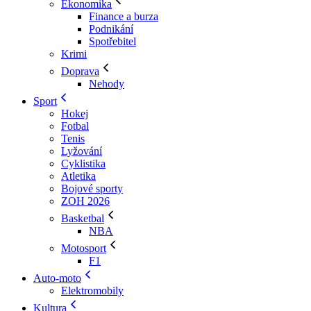
Ekonomika
Finance a burza
Podnikání
Spotřebitel
Krimi
Doprava
Nehody
Sport
Hokej
Fotbal
Tenis
Lyžování
Cyklistika
Atletika
Bojové sporty
ZOH 2026
Basketbal
NBA
Motosport
F1
Auto-moto
Elektromobily
Kultura