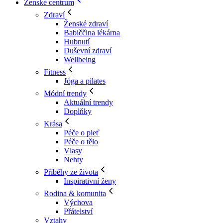
Ženské centrum
Zdraví
Ženské zdraví
Babiččina lékárna
Hubnutí
Duševní zdraví
Wellbeing
Fitness
Jóga a pilates
Módní trendy
Aktuální trendy
Doplňky
Krása
Péče o pleť
Péče o tělo
Vlasy
Nehty
Příběhy ze života
Inspirativní ženy
Rodina & komunita
Výchova
Přátelství
Vztahy