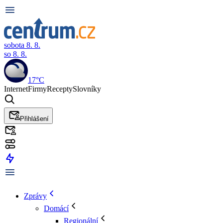
sobota 8. 8.
so 8. 8.
17°C
Internet
Firmy
Recepty
Slovníky
Přihlášení
Zprávy
Domácí
Regionální