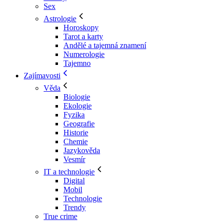
Sex
Astrologie
Horoskopy
Tarot a karty
Andělé a tajemná znamení
Numerologie
Tajemno
Zajímavosti
Věda
Biologie
Ekologie
Fyzika
Geografie
Historie
Chemie
Jazykověda
Vesmír
IT a technologie
Digital
Mobil
Technologie
Trendy
True crime