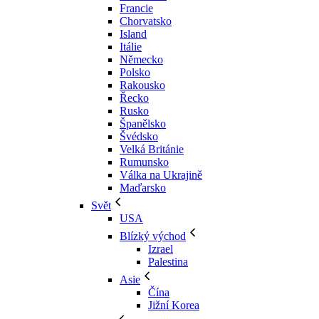
Francie
Chorvatsko
Island
Itálie
Německo
Polsko
Rakousko
Řecko
Rusko
Španělsko
Švédsko
Velká Británie
Rumunsko
Válka na Ukrajině
Maďarsko
Svět
USA
Blízký východ
Izrael
Palestina
Asie
Čína
Jižní Korea