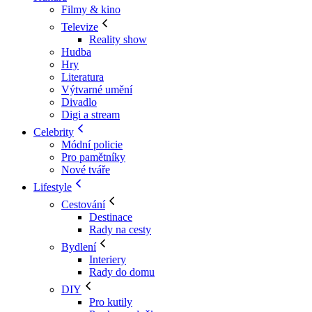
Filmy & kino
Televize
Reality show
Hudba
Hry
Literatura
Výtvarné umění
Divadlo
Digi a stream
Celebrity
Módní policie
Pro pamětníky
Nové tváře
Lifestyle
Cestování
Destinace
Rady na cesty
Bydlení
Interiery
Rady do domu
DIY
Pro kutily