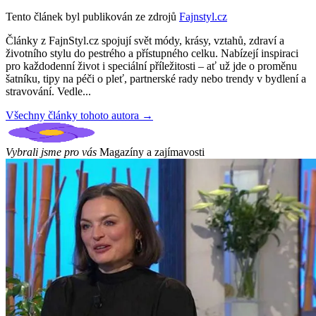
Tento článek byl publikován ze zdrojů
Fajnstyl.cz
Články z FajnStyl.cz spojují svět módy, krásy, vztahů, zdraví a
životního stylu do pestrého a přístupného celku. Nabízejí inspiraci
pro každodenní život i speciální příležitosti – ať už jde o proměnu
šatníku, tipy na péči o pleť, partnerské rady nebo trendy v bydlení a
stravování. Vedle...
Všechny články tohoto autora →
Vybrali jsme pro vás
Magazíny a zajímavosti