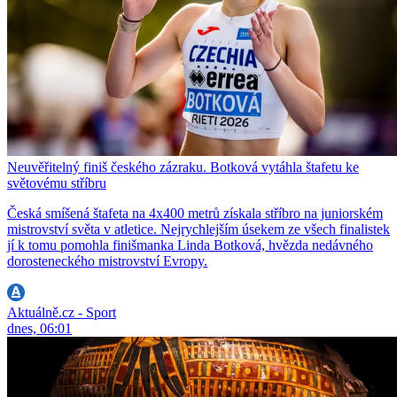
Neuvěřitelný finiš českého zázraku. Botková vytáhla štafetu ke
světovému stříbru
Česká smíšená štafeta na 4x400 metrů získala stříbro na juniorském
mistrovství světa v atletice. Nejrychlejším úsekem ze všech finalistek
jí k tomu pomohla finišmanka Linda Botková, hvězda nedávného
dorosteneckého mistrovství Evropy.
Aktuálně.cz - Sport
dnes, 06:01