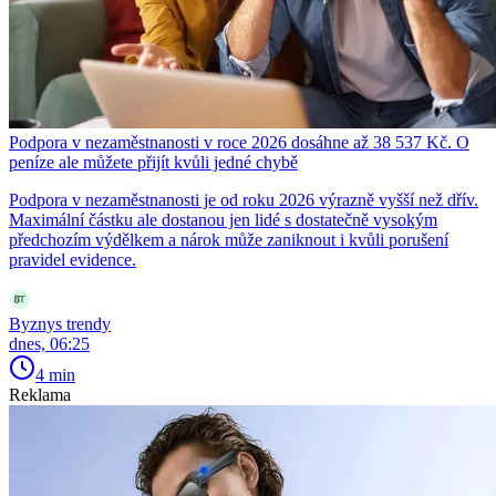
Podpora v nezaměstnanosti v roce 2026 dosáhne až 38 537 Kč. O
peníze ale můžete přijít kvůli jedné chybě
Podpora v nezaměstnanosti je od roku 2026 výrazně vyšší než dřív.
Maximální částku ale dostanou jen lidé s dostatečně vysokým
předchozím výdělkem a nárok může zaniknout i kvůli porušení
pravidel evidence.
Byznys trendy
dnes, 06:25
4 min
Reklama