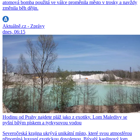
atomová bomba použitá ve válce proměnila město v trosky a navždy
změnila běh dějin.
Aktuálně.cz - Zprávy
dnes, 06:15
Hodinu od Prahy najdete pláž jako z exotiky. Lom Maledivy se
pyšní bílým pískem a tyrkysovou vodou
Severočeská krajina ukrývá unikátní místo, které svou atmosférou
připomíná luxusní exotickou dovolenou. Bývalý kaolinový lom