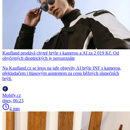
Kaufland prodává chytré brýle s kamerou a AI za 2 019 Kč. Od
obyčejných dioptrických je nerozeznáte
Na Kaufland.cz se letos na jaře objevily AI brýle INF s kamerou,
překladačem i hlasovým asistentem za cenu běžných slunečních
brýlí.
Mobify.cz
dnes, 06:23
4 min