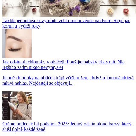
Takhle jednoduše si vyrobíte velikonoční věnec na dveře. Stojí pár
korun a vydrží roky
Jak odstranit chloupky v obličeji: Použijte babský trik s nití. Nic
lepšího zatím nikdo nevymyslel
Jemné chloupky na obličeji trápí většinu žen, i když o tom málokterá
mluví nahlas. Nejčastěji se objevují...
Crème brûlée je hit podzimu 2025: Jediný odstín blond barvy, který
sluší úplně každé ženě