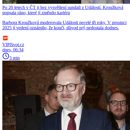
Po 20 letech v ČT ji bez vysvětlení sundali z Událostí. Kroužková
popsala ráno, které jí změnilo kariéru
Barbora Kroužková moderovala Události necelé tři roky. V prosinci
2025 jí vedení oznámilo, že končí, důvod prý nedostala dodnes.
VIPživot.cz
dnes, 06:34
3 min