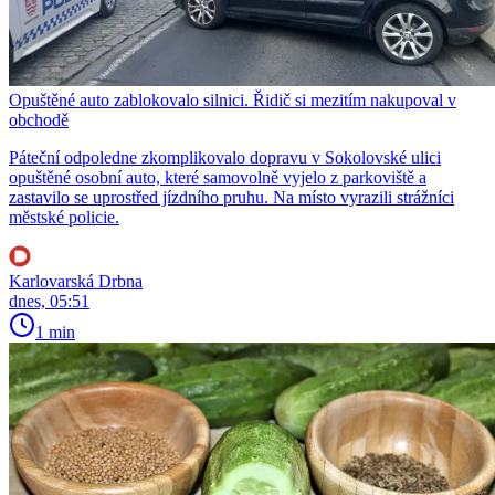
Opuštěné auto zablokovalo silnici. Řidič si mezitím nakupoval v
obchodě
Páteční odpoledne zkomplikovalo dopravu v Sokolovské ulici
opuštěné osobní auto, které samovolně vyjelo z parkoviště a
zastavilo se uprostřed jízdního pruhu. Na místo vyrazili strážníci
městské policie.
Karlovarská Drbna
dnes, 05:51
1 min