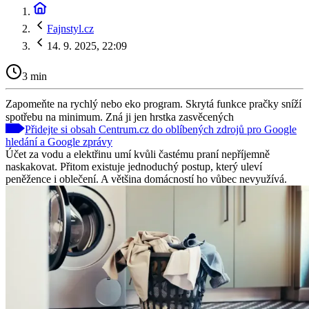
Fajnstyl.cz
14. 9. 2025, 22:09
3 min
Zapomeňte na rychlý nebo eko program. Skrytá funkce pračky sníží
spotřebu na minimum. Zná ji jen hrstka zasvěcených
Přidejte si obsah Centrum.cz do oblíbených zdrojů pro Google
hledání a Google zprávy
Účet za vodu a elektřinu umí kvůli častému praní nepříjemně
naskakovat. Přitom existuje jednoduchý postup, který uleví
peněžence i oblečení. A většina domácností ho vůbec nevyužívá.