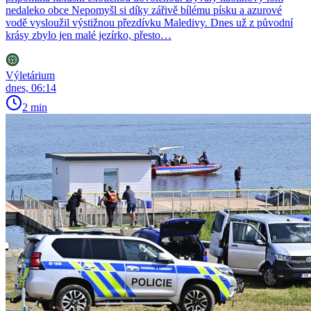
nedaleko obce Nepomyšl si díky zářivě bílému písku a azurové
vodě vysloužil výstižnou přezdívku Maledivy. Dnes už z původní
krásy zbylo jen malé jezírko, přesto…
Výletárium
dnes, 06:14
2 min