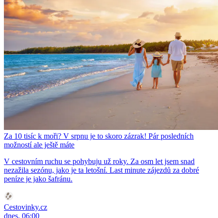
Za 10 tisíc k moři? V srpnu je to skoro zázrak! Pár posledních
možností ale ještě máte
V cestovním ruchu se pohybuju už roky. Za osm let jsem snad
nezažila sezónu, jako je ta letošní. Last minute zájezdů za dobré
peníze je jako šafránu.
Cestovinky.cz
dnes, 06:00