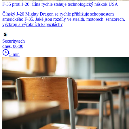
F-35 proti J-20: Čína rychle stahuje technologický náskok USA
Čínský J-20 Mighty Dragon se rychle přibližuje schopnostem
amerického F-35. Jaké jsou rozdíly ve stealth, motorech, senzorech,
výzbroji a výrobních kapacitách?
Securitytech
dnes, 06:00
5 min