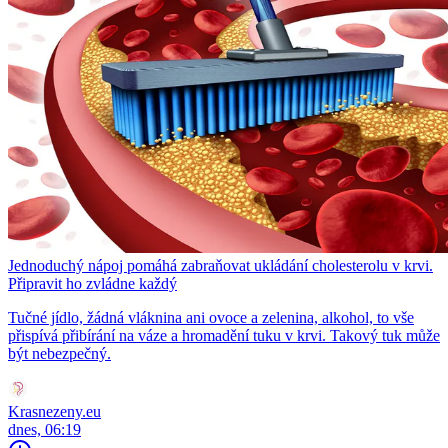
Jednoduchý nápoj pomáhá zabraňovat ukládání cholesterolu v krvi.
Připravit ho zvládne každý
Tučné jídlo, žádná vláknina ani ovoce a zelenina, alkohol, to vše
přispívá přibírání na váze a hromadění tuku v krvi. Takový tuk může
být nebezpečný.
Krasnezeny.eu
dnes, 06:19