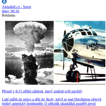
Aktuálně.cz - Sport
dnes, 06:16
Reklama
Přesně v 8:15 přišel záblesk, který změnil svět navždy
Lidé mířili do práce a děti do školy, když se nad Hirošimou objevil
jediný americký bombardér. O několik okamžiků později první