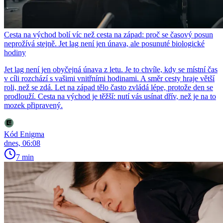
Cesta na východ bolí víc než cesta na západ: proč se časový posun
neprožívá stejně. Jet lag není jen únava, ale posunuté biologické
hodiny
Jet lag není jen obyčejná únava z letu. Je to chvíle, kdy se místní čas
v cíli rozchází s vašimi vnitřními hodinami. A směr cesty hraje větší
roli, než se zdá. Let na západ tělo často zvládá lépe, protože den se
prodlouží. Cesta na východ je těžší: nutí vás usínat dřív, než je na to
mozek připravený.
Kód Enigma
dnes, 06:08
7 min