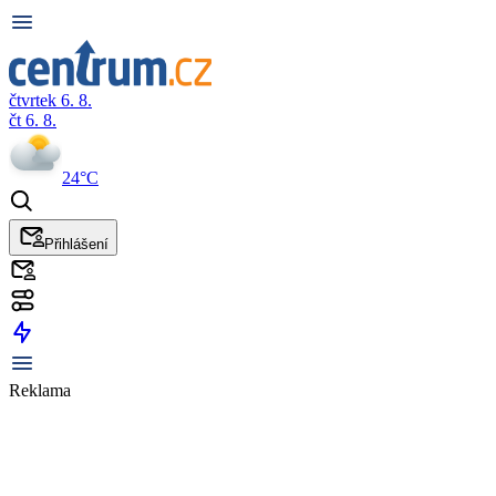
čtvrtek 6. 8.
čt 6. 8.
24°C
Přihlášení
Reklama