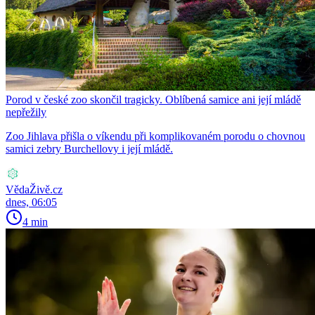
Porod v české zoo skončil tragicky. Oblíbená samice ani její mládě
nepřežily
Zoo Jihlava přišla o víkendu při komplikovaném porodu o chovnou
samici zebry Burchellovy i její mládě.
VědaŽivě.cz
dnes, 06:05
4 min