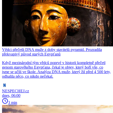
Vědci přečetli DNA muže z doby stavitelů pyramid. Prozradila
překvapivý původ starých Egypťanů
Když mezinárodní tým vědců poprvé v historii kompletně přečetl
genom starověkého Egypťana, čekal je objev, který boří vše, co
jsme se učili ve škole. Analýza DNA muže, který žil před 4 500 lety,
odhalila něco, co nikdo nečekal.
NESPECHEJ.cz
dnes, 06:00
3 min