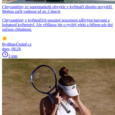
Chryzantémy ze supermarketů obvykle v květináči dlouho nevydrží.
Mohou začít vadnout už po 2 dnech
Chryzantémy v květináčích upoutají pozornost zářivými barvami a
bohatostí květenství. Ale většinou jde o rychlý efekt a během pár dní
začnou chřadnout.
BydlímeÚtulně.cz
dnes, 06:26
3 min