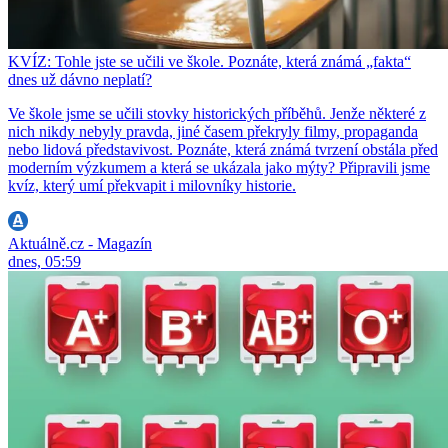
KVÍZ: Tohle jste se učili ve škole. Poznáte, která známá „fakta“
dnes už dávno neplatí?
Ve škole jsme se učili stovky historických příběhů. Jenže některé z
nich nikdy nebyly pravda, jiné časem překryly filmy, propaganda
nebo lidová představivost. Poznáte, která známá tvrzení obstála před
moderním výzkumem a která se ukázala jako mýty? Připravili jsme
kvíz, který umí překvapit i milovníky historie.
Aktuálně.cz - Magazín
dnes, 05:59