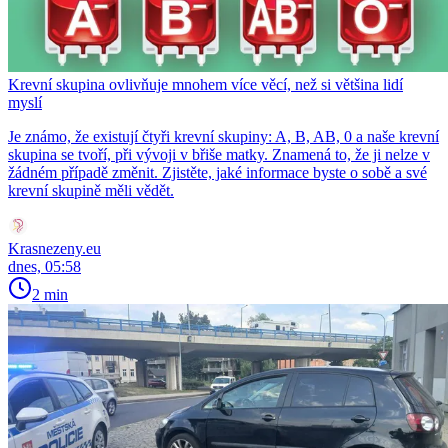
Krevní skupina ovlivňuje mnohem více věcí, než si většina lidí
myslí
Je známo, že existují čtyři krevní skupiny: A, B, AB, 0 a naše krevní
skupina se tvoří, při vývoji v břiše matky. Znamená to, že ji nelze v
žádném případě změnit. Zjistěte, jaké informace byste o sobě a své
krevní skupině měli vědět.
Krasnezeny.eu
dnes, 05:58
2 min