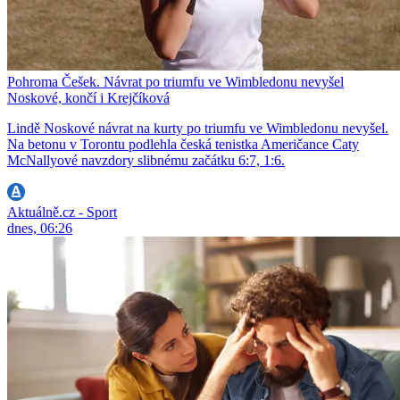
Pohroma Češek. Návrat po triumfu ve Wimbledonu nevyšel
Noskové, končí i Krejčíková
Lindě Noskové návrat na kurty po triumfu ve Wimbledonu nevyšel.
Na betonu v Torontu podlehla česká tenistka Američance Caty
McNallyové navzdory slibnému začátku 6:7, 1:6.
Aktuálně.cz - Sport
dnes, 06:26