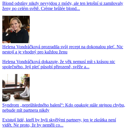
Blond odstíny nikdy nevyjdou z módy, ale ten letošní si zamilovaly
ženy po celém světě. Crème brûlée blond...
Helena Vondráčková prozradila svůj recept na dokonalou pleť. Nic
nestojí a je vhodný pro každou ženu
Helena Vondráčková dokazuje, že věk nemusí mít s krásou nic
společného. Její pleť působí přirozeně, svěže a...
Syndrom „neprůhledného balení“: Kdo opakuje stále stejnou chybu,
nebude mít partnera nikdy
Existují lidé, kteří by byli skvělými partnery, jen je zkrátka není
vidět. Ne proto, že by neměli co...