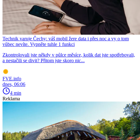
Technik varuje Čechy: váš mobil žere data i přes noc a vy o tom
vůbec nevíte. Vypněte tuhle 1 funkci
Zkontrolovali jste někdy v půlce měsíce, kolik dat jste spotřebovali,
a nestačili se divit? Přitom jste skoro nic...
FVE.info
dnes, 06:06
4 min
Reklama