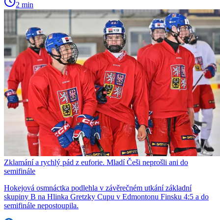
2 min
Zklamání a rychlý pád z euforie. Mladí Češi neprošli ani do
semifinále
Hokejová osmnáctka podlehla v závěrečném utkání základní
skupiny B na Hlinka Gretzky Cupu v Edmontonu Finsku 4:5 a do
semifinále nepostoupila.