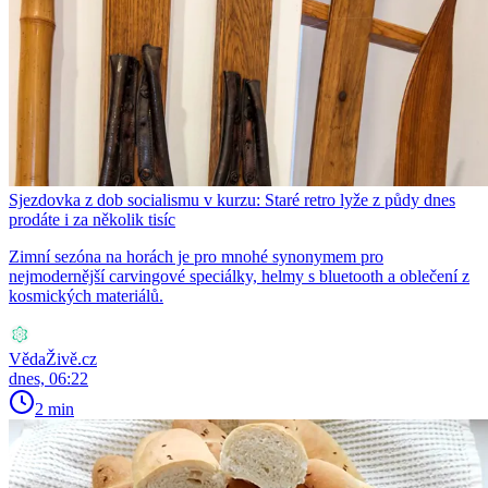
Sjezdovka z dob socialismu v kurzu: Staré retro lyže z půdy dnes
prodáte i za několik tisíc
Zimní sezóna na horách je pro mnohé synonymem pro
nejmodernější carvingové speciálky, helmy s bluetooth a oblečení z
kosmických materiálů.
VědaŽivě.cz
dnes, 06:22
2 min