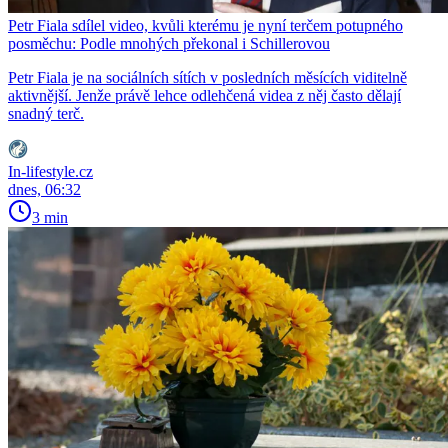
Petr Fiala sdílel video, kvůli kterému je nyní terčem potupného
posměchu: Podle mnohých překonal i Schillerovou
Petr Fiala je na sociálních sítích v posledních měsících viditelně
aktivnější. Jenže právě lehce odlehčená videa z něj často dělají
snadný terč.
In-lifestyle.cz
dnes, 06:32
3 min