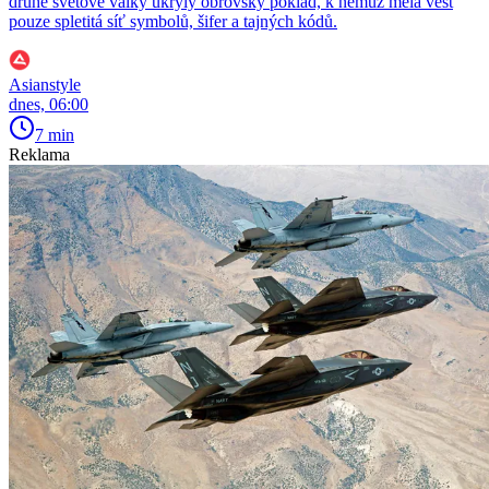
druhé světové války ukryly obrovský poklad, k němuž měla vést
pouze spletitá síť symbolů, šifer a tajných kódů.
Asianstyle
dnes, 06:00
7 min
Reklama