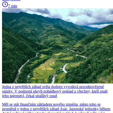
7 min
Jedna z největších záhad světa dodnes vyvolává nezodpovězené
otázky. V podzemí ukryli pohádkový poklad a všechny, kteří znali
jeho tajemství, čekal strašlivý osud
Měl se stát finančním základem nového impéria, místo toho se
proměnil v jednu z největších záhad Asie. Japonské jednotky během