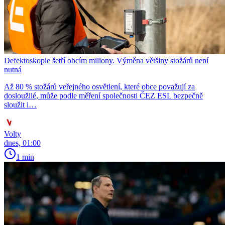
Defektoskopie šetří obcím miliony. Výměna většiny stožárů není
nutná
Až 80 % stožárů veřejného osvětlení, které obce považují za
dosloužilé, může podle měření společnosti ČEZ ESL bezpečně
sloužit i…
Volty
dnes, 01:00
1 min