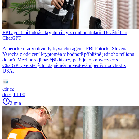
FBI agent měl ukrást kryptoměny za milion dolarů. Usvědčil ho
ChatGPT
Americké úřady obvinily bývalého agenta FBI Patricka Stevena
Yarocha z odcizení kryptoměn v hodnotě přibližně jednoho milionu
dolarů. Mezi nejzajímavější důkazy patří jeho konverzace s
ChatGPT, ve kterých údajně řešil investování peněz i odchod z
USA.
cdr.cz
dnes, 01:00
2 min