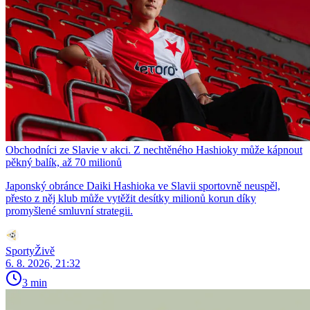
Obchodníci ze Slavie v akci. Z nechtěného Hashioky může kápnout
pěkný balík, až 70 milionů
Japonský obránce Daiki Hashioka ve Slavii sportovně neuspěl,
přesto z něj klub může vytěžit desítky milionů korun díky
promyšlené smluvní strategii.
SportyŽivě
6. 8. 2026, 21:32
3 min