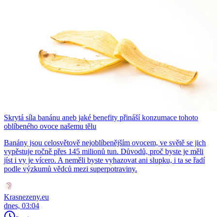
Skrytá síla banánu aneb jaké benefity přináší konzumace tohoto
oblíbeného ovoce našemu tělu
Banány jsou celosvětově nejoblíbenějším ovocem, ve světě se jich
vypěstuje ročně přes 145 milionů tun. Důvodů, proč byste je měli
jíst i vy je vícero. A neměli byste vyhazovat ani slupku, i ta se řadí
podle výzkumů vědců mezi superpotraviny.
Krasnezeny.eu
dnes, 03:04