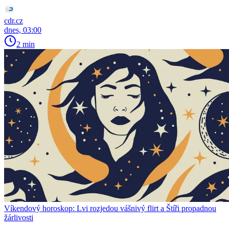
cdr.cz
dnes, 03:00
2 min
Víkendový horoskop: Lvi rozjedou vášnivý flirt a Štíři propadnou
žárlivosti