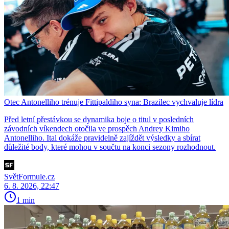
Otec Antonelliho trénuje Fittipaldiho syna: Brazilec vychvaluje lídra
Před letní přestávkou se dynamika boje o titul v posledních
závodních víkendech otočila ve prospěch Andrey Kimiho
Antonelliho. Ital dokáže pravidelně zajíždět výsledky a sbírat
důležité body, které mohou v součtu na konci sezony rozhodnout.
SvětFormule.cz
6. 8. 2026, 22:47
1 min