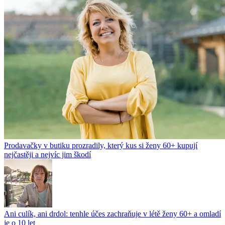
Prodavačky v butiku prozradily, který kus si ženy 60+ kupují
nejčastěji a nejvíc jim škodí
Ani culík, ani drdol: tenhle účes zachraňuje v létě ženy 60+ a omladí
je o 10 let