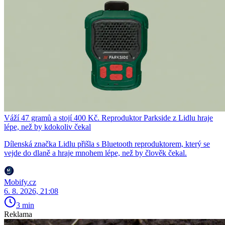
Váží 47 gramů a stojí 400 Kč. Reproduktor Parkside z Lidlu hraje
lépe, než by kdokoliv čekal
Dílenská značka Lidlu přišla s Bluetooth reproduktorem, který se
vejde do dlaně a hraje mnohem lépe, než by člověk čekal.
Mobify.cz
6. 8. 2026, 21:08
3 min
Reklama