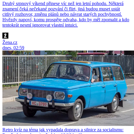
Druhý srpnový víkend přinese víc než jen letní pohodu. Některá
znamení čeká nečekané pozvání či flirt, jiná budou muset ustát
citlivý rozhovor, změnu plánů nebo návrat starých pochybností.
Hvězdy napoví, komu prospěje odvaha, kdo by měl zpomalit a kdo
tentokrát nesmí ignorovat vlastní intuici.
Žena.cz
dnes, 02:59
Retro kvíz na téma jak vypadala doprava a silnice za socialismu: