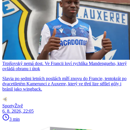
Trpišovský nemá dost. Ve Francii loví rychlíka Mandengueho, který
ovládá obranu i útok
Slavia po sedmi letních posilách míří znovu do Francie, tentokrát po
dvacetiletém Kamerunci z Auxerre, který ve třetí lize střílel góly i
bránil jako wingback.
SportyŽivě
6. 8. 2026, 22:05
3 min