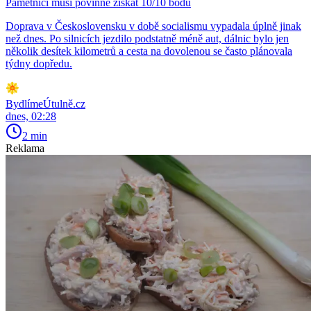
Pamětníci musí povinně získat 10/10 bodů
Doprava v Československu v době socialismu vypadala úplně jinak
než dnes. Po silnicích jezdilo podstatně méně aut, dálnic bylo jen
několik desítek kilometrů a cesta na dovolenou se často plánovala
týdny dopředu.
BydlímeÚtulně.cz
dnes, 02:28
2 min
Reklama