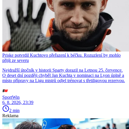
Priske potvrdil Kuchtovo přeřazení k béčku. Rozuzlení by mohlo
přijít ze severu
Nejdražší útočník v historii Sparty dorazil na Letnou 25. července.
O deset dní později chyběl Jan Kuchta v nominaci na Lyon úplně a
místo přípravy na Ligu mistrů odjel trénovat s třetiligovou rezervou.
SportWin
6. 8. 2026, 23:39
2 min
Reklama