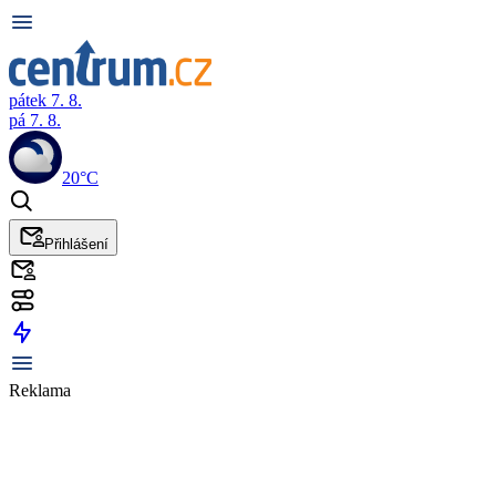
pátek 7. 8.
pá 7. 8.
20°C
Přihlášení
Reklama