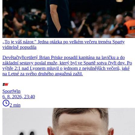
„To je váš názor." Jedna otázka po velkém večeru trenéra Sparty
viditelně popudila
Devětačtyřicetiletý Brian Priske posadil kapitána na lavičku a do
základní sestavy poslal muže, který byl ve Spartě sotva čtyři dny. Po
výhře 2:1 nad Lyonem mluvil o jednom z nejsilnějších večerů, jaké
na Letné za svého druhého angažmá zažil.
SportWin
6. 8. 2026, 23:40
2 min