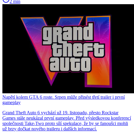
2 min
Napětí kolem GTA 6 roste. Srpen může přinést třetí trailer i první
gameplay
Grand Theft Auto 6 vychází už 19. listopadu, přesto Rockstar
Games stále neukázal první gameplay. Před výsledkovou konferencí
společnosti Take-Two proto sílí spekulace, že by se fanoušci mohli
už brzy dočkat nového traileru i dalších informací.