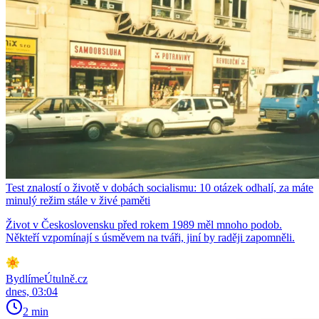
Test znalostí o životě v dobách socialismu: 10 otázek odhalí, za máte
minulý režim stále v živé paměti
Život v Československu před rokem 1989 měl mnoho podob.
Někteří vzpomínají s úsměvem na tváři, jiní by raději zapomněli.
BydlímeÚtulně.cz
dnes, 03:04
2 min