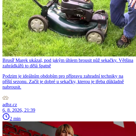
Brusíř Marek ukázal, pod jakým úhlem brousit nůž sekačky. Většina
zahrádkářů to dělá špatně
Podzim je ideálním obdobím pro přípravu zahradní techniky na
příští sezonu. Začít je dobré u sekačky, kterou je třeba důkladně
nabrousit.
adbz.cz
6. 8. 2026, 21:39
2 min