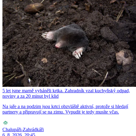
5 let jsme marně vyháněli krtka. Zahradník vzal kuchyňský odpad,
noviny a za 20 minut byl klid
Na jaře a na podzim jsou krtci obzvláště aktivní, protože si hledají
partnery a připravují se na zimu. Vypudit je tedy musíte včas.
Chalupáři-Zahrádkáři
6. 8. 2026, 20:45