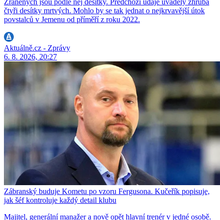
Zraněných jsou podle něj desítky. Předchozí údaje uváděly zhruba
čtyři desítky mrtvých. Mohlo by se tak jednat o nejkrvavější útok
povstalců v Jemenu od příměří z roku 2022.
Aktuálně.cz - Zprávy
6. 8. 2026, 20:27
Zábranský buduje Kometu po vzoru Fergusona. Kučeřík popisuje,
jak šéf kontroluje každý detail klubu
Majitel, generální manažer a nově opět hlavní trenér v jedné osobě.