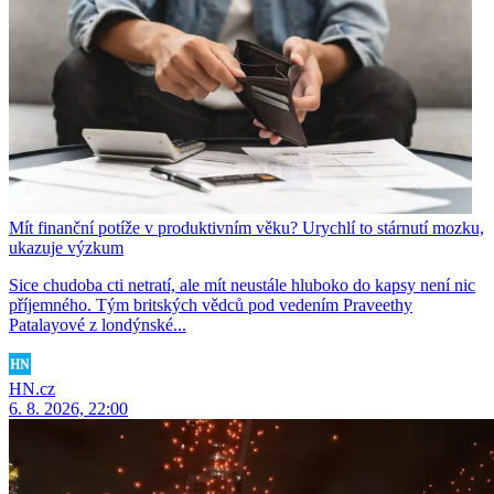
Mít finanční potíže v produktivním věku? Urychlí to stárnutí mozku,
ukazuje výzkum
Sice chudoba cti netratí, ale mít neustále hluboko do kapsy není nic
příjemného. Tým britských vědců pod vedením Praveethy
Patalayové z londýnské...
HN.cz
6. 8. 2026, 22:00