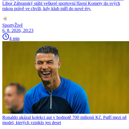
Libor Zábranský stáhl veškeré sportovní řízení Komety do svých
rukou právě ve chvíli, kdy klub míří do nové éry.
SportyŽivě
6. 8. 2026, 20:23
4 min
Ronaldo ukázal kolekci aut v hodnotě 700 milionů Kč. Patří mezi ně
model, kterých vzniklo jen deset