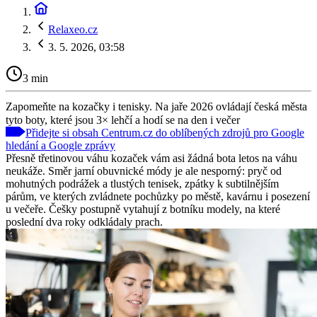
Relaxeo.cz
3. 5. 2026, 03:58
3 min
Zapomeňte na kozačky i tenisky. Na jaře 2026 ovládají česká města
tyto boty, které jsou 3× lehčí a hodí se na den i večer
Přidejte si obsah Centrum.cz do oblíbených zdrojů pro Google
hledání a Google zprávy
Přesně třetinovou váhu kozaček vám asi žádná bota letos na váhu
neukáže. Směr jarní obuvnické módy je ale nesporný: pryč od
mohutných podrážek a tlustých tenisek, zpátky k subtilnějším
párům, ve kterých zvládnete pochůzky po městě, kavárnu i posezení
u večeře. Češky postupně vytahují z botníku modely, na které
poslední dva roky odkládaly prach.