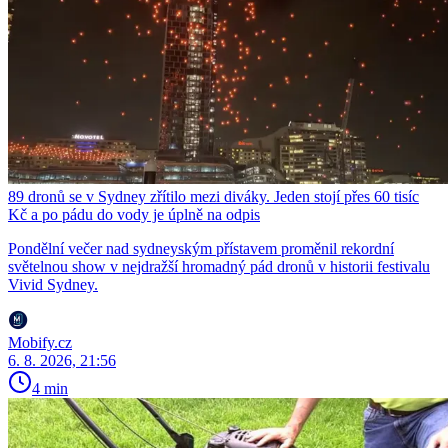
89 dronů se v Sydney zřítilo mezi diváky. Jeden stojí přes 60 tisíc
Kč a po pádu do vody je úplně na odpis
Pondělní večer nad sydneyským přístavem proměnil rekordní
světelnou show v nejdražší hromadný pád dronů v historii festivalu
Vivid Sydney.
Mobify.cz
6. 8. 2026, 21:56
4 min