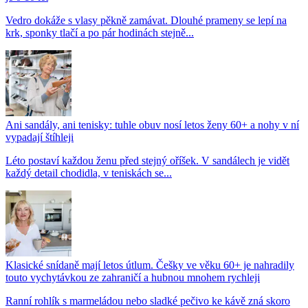
Vedro dokáže s vlasy pěkně zamávat. Dlouhé prameny se lepí na
krk, sponky tlačí a po pár hodinách stejně...
Ani sandály, ani tenisky: tuhle obuv nosí letos ženy 60+ a nohy v ní
vypadají štíhleji
Léto postaví každou ženu před stejný oříšek. V sandálech je vidět
každý detail chodidla, v teniskách se...
Klasické snídaně mají letos útlum. Češky ve věku 60+ je nahradily
touto vychytávkou ze zahraničí a hubnou mnohem rychleji
Ranní rohlík s marmeládou nebo sladké pečivo ke kávě zná skoro