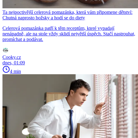
Ta nejpoctivější celerová pomazánka, která vám připomene dětství:
Chutná naprosto božsky a hodí se do diety
Celerová pomazánka patří k těm receptům, které vypadají
nenápadně, ale na stole vždy sklidí největší úspěch. Stačí nastrouhat,
promíchat a podávat.
Cooky.cz
dnes, 01:09
4 min