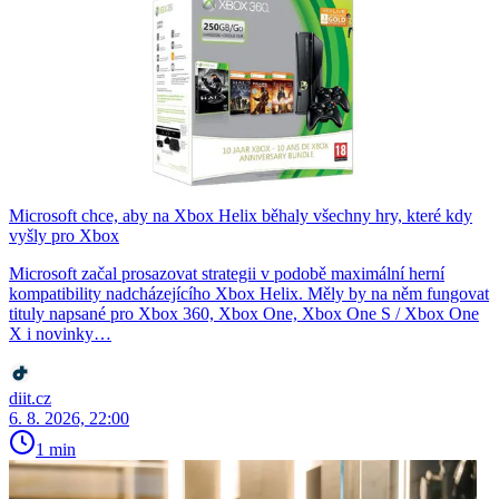
Microsoft chce, aby na Xbox Helix běhaly všechny hry, které kdy
vyšly pro Xbox
Microsoft začal prosazovat strategii v podobě maximální herní
kompatibility nadcházejícího Xbox Helix. Měly by na něm fungovat
tituly napsané pro Xbox 360, Xbox One, Xbox One S / Xbox One
X i novinky…
diit.cz
6. 8. 2026, 22:00
1 min