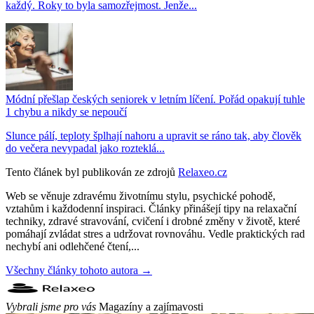
každý. Roky to byla samozřejmost. Jenže...
Módní přešlap českých seniorek v letním líčení. Pořád opakují tuhle
1 chybu a nikdy se nepoučí
Slunce pálí, teploty šplhají nahoru a upravit se ráno tak, aby člověk
do večera nevypadal jako rozteklá...
Tento článek byl publikován ze zdrojů
Relaxeo.cz
Web se věnuje zdravému životnímu stylu, psychické pohodě,
vztahům i každodenní inspiraci. Články přinášejí tipy na relaxační
techniky, zdravé stravování, cvičení i drobné změny v životě, které
pomáhají zvládat stres a udržovat rovnováhu. Vedle praktických rad
nechybí ani odlehčené čtení,...
Všechny články tohoto autora →
Vybrali jsme pro vás
Magazíny a zajímavosti