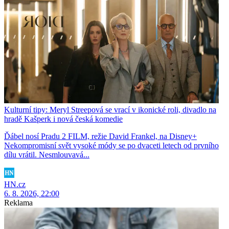
Kulturní tipy: Meryl Streepová se vrací v ikonické roli, divadlo na
hradě Kašperk i nová česká komedie
Ďábel nosí Pradu 2 FILM, režie David Frankel, na Disney+
Nekompromisní svět vysoké módy se po dvaceti letech od prvního
dílu vrátil. Nesmlouvavá...
HN.cz
6. 8. 2026, 22:00
Reklama