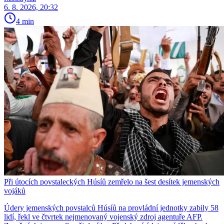
6. 8. 2026, 20:32
4 min
Při útocích povstaleckých Húsíů zemřelo na šest desítek jemenských
vojáků
Údery jemenských povstalců Húsíů na provládní jednotky zabily 58
lidí, řekl ve čtvrtek nejmenovaný vojenský zdroj agentuře AFP.