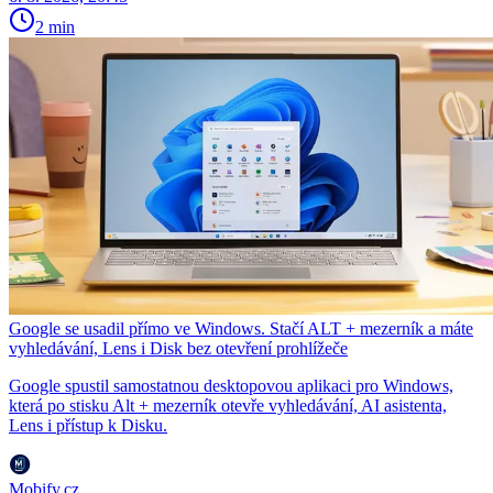
2 min
Google se usadil přímo ve Windows. Stačí ALT + mezerník a máte
vyhledávání, Lens i Disk bez otevření prohlížeče
Google spustil samostatnou desktopovou aplikaci pro Windows,
která po stisku Alt + mezerník otevře vyhledávání, AI asistenta,
Lens i přístup k Disku.
Mobify.cz