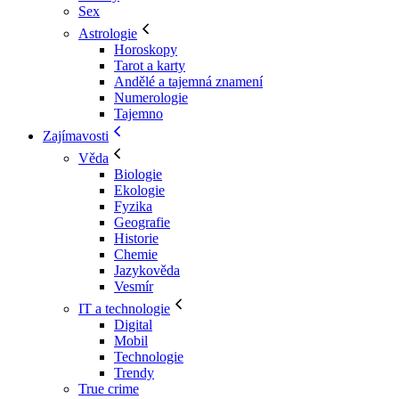
Sex
Astrologie
Horoskopy
Tarot a karty
Andělé a tajemná znamení
Numerologie
Tajemno
Zajímavosti
Věda
Biologie
Ekologie
Fyzika
Geografie
Historie
Chemie
Jazykověda
Vesmír
IT a technologie
Digital
Mobil
Technologie
Trendy
True crime