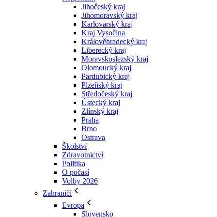
Jihočeský kraj
Jihomoravský kraj
Karlovarský kraj
Kraj Vysočina
Králověhradecký kraj
Liberecký kraj
Moravskoslezský kraj
Olomoucký kraj
Pardubický kraj
Plzeňský kraj
Středočeský kraj
Ústecký kraj
Zlínský kraj
Praha
Brno
Ostrava
Školství
Zdravotnictví
Politika
O počasí
Volby 2026
Zahraničí
Evropa
Slovensko