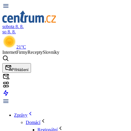
sobota 8. 8.
so 8. 8.
21°C
Internet
Firmy
Recepty
Slovníky
Přihlášení
Zprávy
Domácí
Regionální