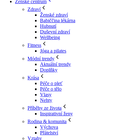
Ženské centrum
Zdraví
Ženské zdraví
Babiččina lékárna
Hubnutí
Duševní zdraví
Wellbeing
Fitness
Jóga a pilates
Módní trendy
Aktuální trendy
Doplňky
Krása
Péče o pleť
Péče o tělo
Vlasy
Nehty
Příběhy ze života
Inspirativní ženy
Rodina & komunita
Výchova
Přátelství
Vztahy