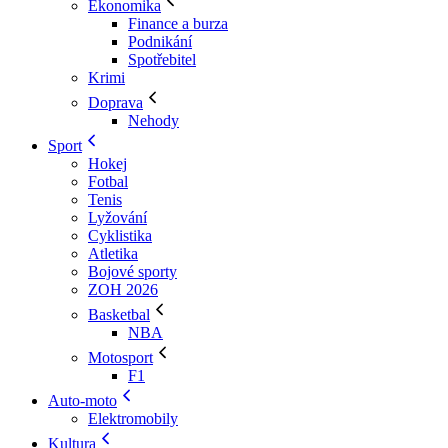
Ekonomika
Finance a burza
Podnikání
Spotřebitel
Krimi
Doprava
Nehody
Sport
Hokej
Fotbal
Tenis
Lyžování
Cyklistika
Atletika
Bojové sporty
ZOH 2026
Basketbal
NBA
Motosport
F1
Auto-moto
Elektromobily
Kultura