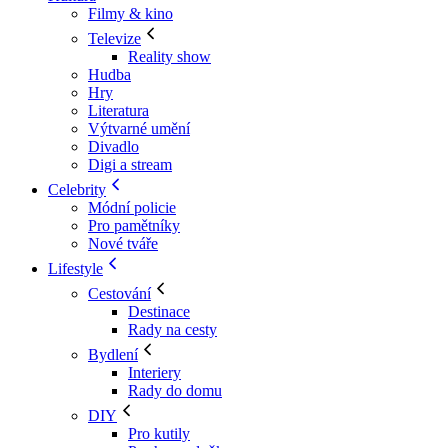
Filmy & kino
Televize
Reality show
Hudba
Hry
Literatura
Výtvarné umění
Divadlo
Digi a stream
Celebrity
Módní policie
Pro pamětníky
Nové tváře
Lifestyle
Cestování
Destinace
Rady na cesty
Bydlení
Interiery
Rady do domu
DIY
Pro kutily