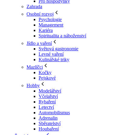
Pro hospodyňky
Zahrada
Osobní rozvoj
Psychologie
Management
Kariéra
Spiritualita a náboženství
Jídlo a vaření
Světová gastronomie
Levné vaření
Kulinářské triky
Mazlíčci
Kočky
Pejskové
Hobby
Modelářství
Včelařství
Rybaření
Letectví
Automobilismus
Adrenalin
Sběratelství
Houbaření