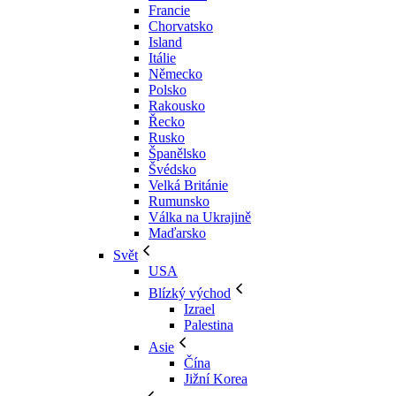
Francie
Chorvatsko
Island
Itálie
Německo
Polsko
Rakousko
Řecko
Rusko
Španělsko
Švédsko
Velká Británie
Rumunsko
Válka na Ukrajině
Maďarsko
Svět
USA
Blízký východ
Izrael
Palestina
Asie
Čína
Jižní Korea