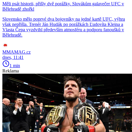
Měli psát historii, přišly dvě porážky. Slovákům galavečer UFC v
Bělehradě zhořkl
Slovensko mělo poprvé dva bojovníky na jedné kartě UFC, výhra
však nepřišla. Trenér Ján Hudák po porážkách Ľudovíta Kleina a
Vlasta Čepa vyzdvihl především atmosféru a podporu fanoušků v
Bělehradě.
MMAMAG.cz
dnes, 11:41
1 min
Reklama