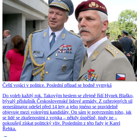
Čeští vojáci v politice. Poslední případ se hodně vymyká
Do voleb každý rok. Takovým heslem se zřejmě řídí Hynek Blaško,
bývalý příslušník Československé lidové armády. Z ozbrojených sil
generálmajor odešel před 14 lety a jeho jméno se pravidelně
objevuje mezi volenými kandidáty. On sám je potvrzením toho, jak
se lidé se zkušenostmi z vojska – někdy úspěšně, jindy ne –
pokoušejí získat politický vliv. Posledním z této řady je Karel
Řehka.