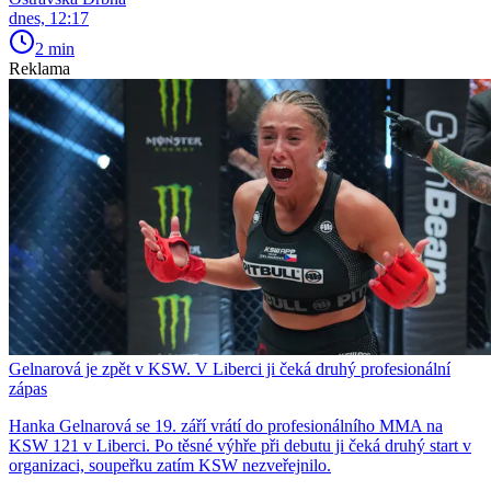
dnes, 12:17
2 min
Reklama
Gelnarová je zpět v KSW. V Liberci ji čeká druhý profesionální
zápas
Hanka Gelnarová se 19. září vrátí do profesionálního MMA na
KSW 121 v Liberci. Po těsné výhře při debutu ji čeká druhý start v
organizaci, soupeřku zatím KSW nezveřejnilo.