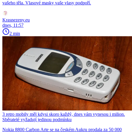
vašeho těla. Vlasové masky vaše vlasy podpoří.
Krasnezeny.eu
dnes, 11:57
2 min
3 retro mobily měl kdysi skoro každý, dnes vám vynesou i milion.
Sběratelé vyžadují jedinou podmínku
Nokia 8800 Carbon Arte se na českém Aukru prodala za 50 000