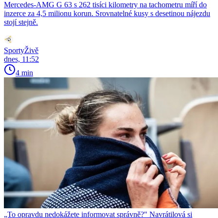
Mercedes-AMG G 63 s 262 tisíci kilometry na tachometru míří do
inzerce za 4,5 milionu korun. Srovnatelné kusy s desetinou nájezdu
stojí stejně.
SportyŽivě
dnes, 11:52
4 min
„To opravdu nedokážete informovat správně?" Navrátilová si