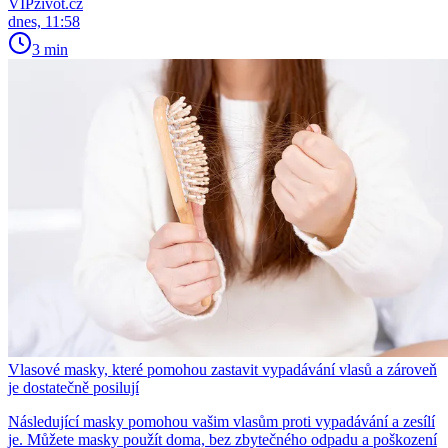
VIPživot.cz
dnes, 11:58
3 min
Vlasové masky, které pomohou zastavit vypadávání vlasů a zároveň
je dostatečně posilují
Následující masky pomohou vašim vlasům proti vypadávání a zesílí
je. Můžete masky použít doma, bez zbytečného odpadu a poškození