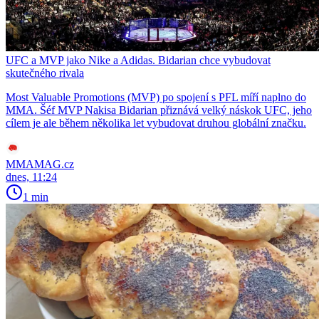
UFC a MVP jako Nike a Adidas. Bidarian chce vybudovat
skutečného rivala
Most Valuable Promotions (MVP) po spojení s PFL míří naplno do
MMA. Šéf MVP Nakisa Bidarian přiznává velký náskok UFC, jeho
cílem je ale během několika let vybudovat druhou globální značku.
MMAMAG.cz
dnes, 11:24
1 min