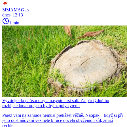
MMAMAG.cz
dnes, 12:13
1 min
Vyvrtejte do pařezu díry a nasypte hrst soli. Za pár týdnů ho
rozbijete lopatou, jako by byl z polystyrenu
Pařez vám na zahradě nemusí překážet věčně. Naopak – když si při
jeho odstraňování vezmete k ruce docela obyčejnou sůl, zmizí
rychle.