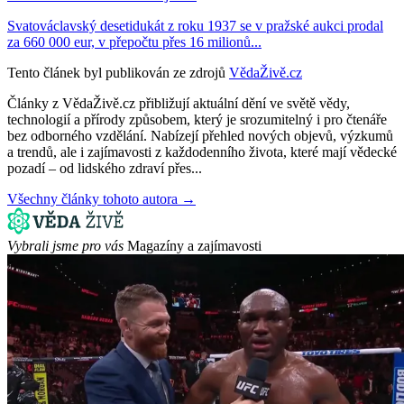
Svatováclavský desetidukát z roku 1937 se v pražské aukci prodal
za 660 000 eur, v přepočtu přes 16 milionů...
Tento článek byl publikován ze zdrojů
VědaŽivě.cz
Články z VědaŽivě.cz přibližují aktuální dění ve světě vědy,
technologií a přírody způsobem, který je srozumitelný i pro čtenáře
bez odborného vzdělání. Nabízejí přehled nových objevů, výzkumů
a trendů, ale i zajímavosti z každodenního života, které mají vědecké
pozadí – od lidského zdraví přes...
Všechny články tohoto autora →
Vybrali jsme pro vás
Magazíny a zajímavosti