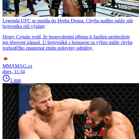
Legenda UFC se pustila do Herba Deana. Chyba sudího může stát
bojovníka půl výplaty
Henry Cejudo tvrdí, že benevolentní přístup k faulům neohrožuje
jen férovost zápasů. U bojovníků s bonusem za výhru může chyba
rozhodčího znamenat ztrátu poloviny odměny.
MMAMAG.cz
dnes, 11:34
1 min