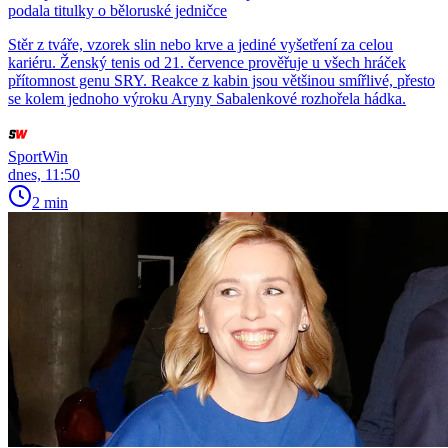
podala titulky o běloruské jedničce
Stěr z tváře, vzorek slin nebo krve a jediné vyšetření za celou
kariéru. Ženský tenis od 21. července prověřuje u všech hráček
přítomnost genu SRY. Reakce z kabin jsou většinou smířlivé, přesto
se kolem jednoho výroku Aryny Sabalenkové rozhořela hádka.
SportWin
dnes, 11:50
2 min