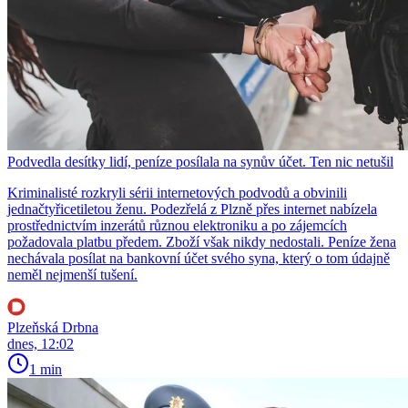
Podvedla desítky lidí, peníze posílala na synův účet. Ten nic netušil
Kriminalisté rozkryli sérii internetových podvodů a obvinili
jednačtyřicetiletou ženu. Podezřelá z Plzně přes internet nabízela
prostřednictvím inzerátů různou elektroniku a po zájemcích
požadovala platbu předem. Zboží však nikdy nedostali. Peníze žena
nechávala posílat na bankovní účet svého syna, který o tom údajně
neměl nejmenší tušení.
Plzeňská Drbna
dnes, 12:02
1 min