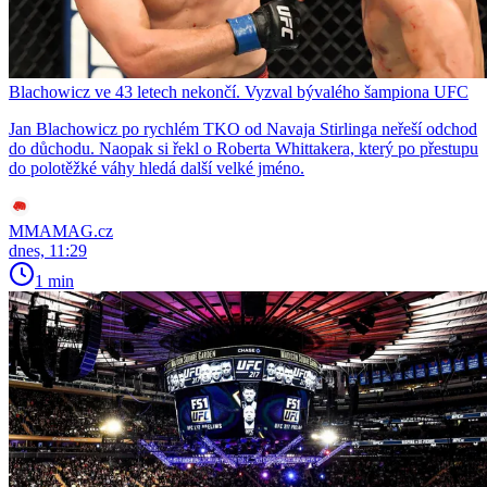
Blachowicz ve 43 letech nekončí. Vyzval bývalého šampiona UFC
Jan Blachowicz po rychlém TKO od Navaja Stirlinga neřeší odchod
do důchodu. Naopak si řekl o Roberta Whittakera, který po přestupu
do polotěžké váhy hledá další velké jméno.
MMAMAG.cz
dnes, 11:29
1 min