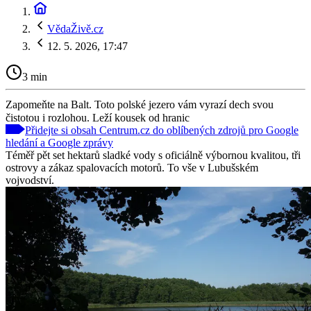
VědaŽivě.cz
12. 5. 2026, 17:47
3 min
Zapomeňte na Balt. Toto polské jezero vám vyrazí dech svou
čistotou i rozlohou. Leží kousek od hranic
Přidejte si obsah Centrum.cz do oblíbených zdrojů pro Google
hledání a Google zprávy
Téměř pět set hektarů sladké vody s oficiálně výbornou kvalitou, tři
ostrovy a zákaz spalovacích motorů. To vše v Lubušském
vojvodství.