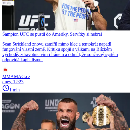
Šampion UFC se pustil do Ameriky. Servítky si nebral
Sean Strickland znovu zamířil mimo klec a tentokrát napadl
fungování vlastní země. Kritiku spojil s válkami na Blízkém
východě, zdravotnictvím i Íránem a odmítl, že současný systém
odpovídá kapitalismu.
MMAMAG.cz
dnes, 12:23
1 min