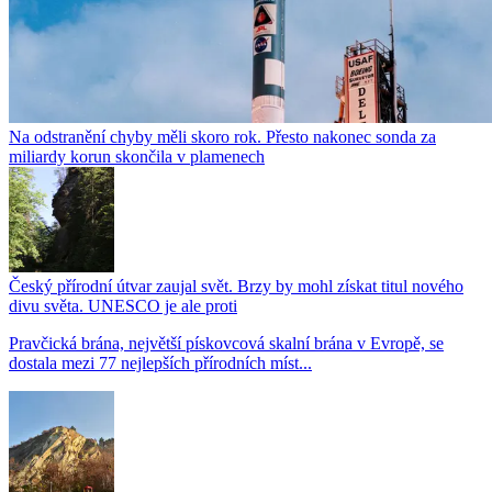
Na odstranění chyby měli skoro rok. Přesto nakonec sonda za
miliardy korun skončila v plamenech
Český přírodní útvar zaujal svět. Brzy by mohl získat titul nového
divu světa. UNESCO je ale proti
Pravčická brána, největší pískovcová skalní brána v Evropě, se
dostala mezi 77 nejlepších přírodních míst...