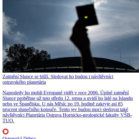
Zatmění Slunce se blíží. Sledovat ho budou i návštěvníci
ostravského planetária
Naposledy ho mohli Evropané vidět v roce 2006. Úplné zatmění
Slunce proběhne už tuto středu 12. srpna a uvidí ho lidé na Islandu
nebo ve Španělsku. U nás Měsíc po 19. hodině zakryje asi 85
procent slunečního kotouče. Tento jev budou moci sledovat také
návštěvníci Planetária Ostrava Hornicko-geologické fakulty VŠB-
TUO.
Ostravská Drbna