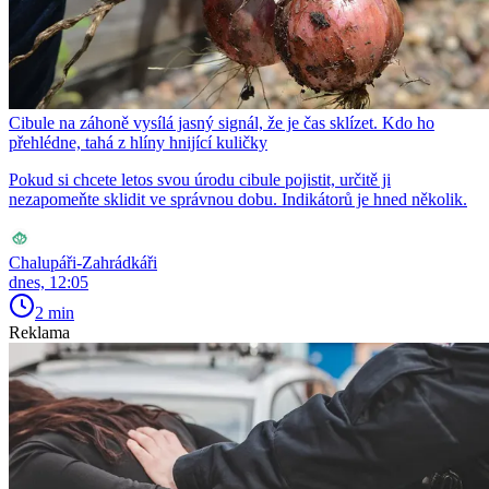
Cibule na záhoně vysílá jasný signál, že je čas sklízet. Kdo ho
přehlédne, tahá z hlíny hnijící kuličky
Pokud si chcete letos svou úrodu cibule pojistit, určitě ji
nezapomeňte sklidit ve správnou dobu. Indikátorů je hned několik.
Chalupáři-Zahrádkáři
dnes, 12:05
2 min
Reklama