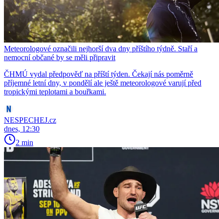
Meteorologové označili nejhorší dva dny příštího týdně. Staří a
nemocní občané by se měli připravit
ČHMÚ vydal předpověď na příští týden. Čekají nás poměrně
příjemné letní dny, v pondělí ale ještě meteorologové varují před
tropickými teplotami a bouřkami.
NESPECHEJ.cz
dnes, 12:30
2 min