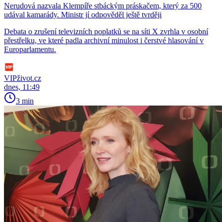
Nerudová nazvala Klempíře stbáckým práskačem, který za 500
udával kamarády. Ministr jí odpověděl ještě tvrději
Debata o zrušení televizních poplatků se na síti X zvrhla v osobní
přestřelku, ve které padla archivní minulost i čerstvé hlasování v
Europarlamentu.
VIPživot.cz
dnes, 11:49
3 min