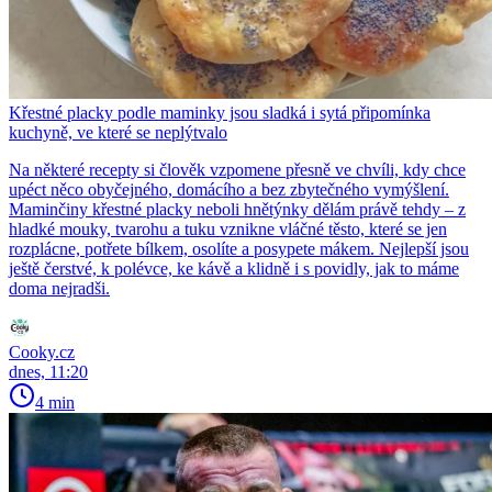
Křestné placky podle maminky jsou sladká i sytá připomínka
kuchyně, ve které se neplýtvalo
Na některé recepty si člověk vzpomene přesně ve chvíli, kdy chce
upéct něco obyčejného, domácího a bez zbytečného vymýšlení.
Maminčiny křestné placky neboli hnětýnky dělám právě tehdy – z
hladké mouky, tvarohu a tuku vznikne vláčné těsto, které se jen
rozplácne, potřete bílkem, osolíte a posypete mákem. Nejlepší jsou
ještě čerstvé, k polévce, ke kávě a klidně i s povidly, jak to máme
doma nejradši.
Cooky.cz
dnes, 11:20
4 min