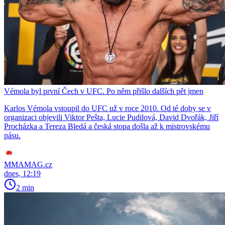
Vémola byl první Čech v UFC. Po něm přišlo dalších pět jmen
Karlos Vémola vstoupil do UFC už v roce 2010. Od té doby se v
organizaci objevili Viktor Pešta, Lucie Pudilová, David Dvořák, Jiří
Procházka a Tereza Bledá a česká stopa došla až k mistrovskému
pásu.
MMAMAG.cz
dnes, 12:19
2 min