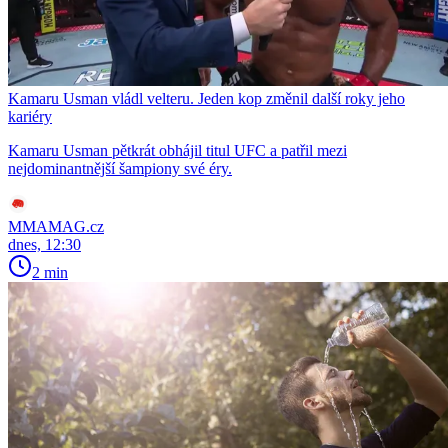
Kamaru Usman vládl velteru. Jeden kop změnil další roky jeho
kariéry
Kamaru Usman pětkrát obhájil titul UFC a patřil mezi
nejdominantnější šampiony své éry.
MMAMAG.cz
dnes, 12:30
2 min