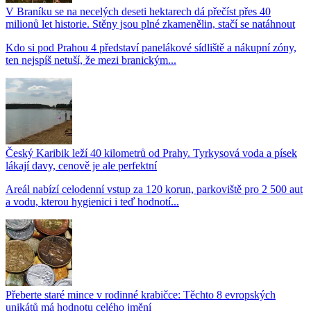
V Braníku se na necelých deseti hektarech dá přečíst přes 40
milionů let historie. Stěny jsou plné zkamenělin, stačí se natáhnout
Kdo si pod Prahou 4 představí panelákové sídliště a nákupní zóny,
ten nejspíš netuší, že mezi branickým...
Český Karibik leží 40 kilometrů od Prahy. Tyrkysová voda a písek
lákají davy, cenově je ale perfektní
Areál nabízí celodenní vstup za 120 korun, parkoviště pro 2 500 aut
a vodu, kterou hygienici i teď hodnotí...
Přeberte staré mince v rodinné krabičce: Těchto 8 evropských
unikátů má hodnotu celého jmění