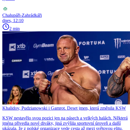
Chalupáři-Zahrádkáři
dnes, 12:10
2 min
Khalidov, Pudzianowski i Gamrot. Deset jmen, která změnila KSW
KSW nestavělo svou pozici jen na pásech a velkých halách. Některá
jména přivedla nové diváky, jiná zvýšila sportovní úroveň a další
ukázala, že z polské organizace vede cesta až mezi světovou elitu.