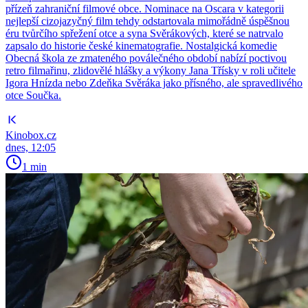
přízeň zahraniční filmové obce. Nominace na Oscara v kategorii
nejlepší cizojazyčný film tehdy odstartovala mimořádně úspěšnou
éru tvůrčího spřežení otce a syna Svěrákových, které se natrvalo
zapsalo do historie české kinematografie. Nostalgická komedie
Obecná škola ze zmateného poválečného období nabízí poctivou
retro filmařinu, zlidovělé hlášky a výkony Jana Třísky v roli učitele
Igora Hnízda nebo Zdeňka Svěráka jako přísného, ale spravedlivého
otce Součka.
Kinobox.cz
dnes, 12:05
1 min