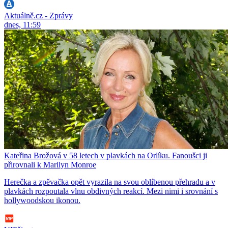
Aktuálně.cz - Zprávy
dnes, 11:59
Kateřina Brožová v 58 letech v plavkách na Orlíku. Fanoušci ji
přirovnali k Marilyn Monroe
Herečka a zpěvačka opět vyrazila na svou oblíbenou přehradu a v
plavkách rozpoutala vlnu obdivných reakcí. Mezi nimi i srovnání s
hollywoodskou ikonou.