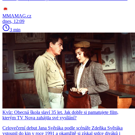
MMAMAG.cz
dnes, 12:09
3 min
Kvíz: Obecná škola slaví 35 let. Jak dobře si pamatujete film,
kterým TV Nova zahájila své vysílání?
Celovečerní debut Jana Svěráka podle scénáře Zdeňka Svěráka
vstoupil do kin v roce 1991 a okamžitě si získal srdce diváků i