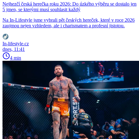
Nejhezčí česká herečka roku 2026: Do úzkého výběru se dostalo jen
5 jmen, se kterými musí souhlasit každý
Na In-Lifestyle jsme vybrali pět českých hereček, které v roce 2026
zaujmou nejen vzhledem, ale i charismatem a profesní jistotou.
In-lifestyle.cz
dnes, 11:41
4 min