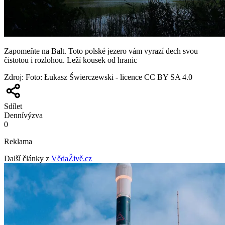
Zapomeňte na Balt. Toto polské jezero vám vyrazí dech svou
čistotou i rozlohou. Leží kousek od hranic
Zdroj
:
Foto: Łukasz Świerczewski - licence CC BY SA 4.0
Sdílet
Denní
výzva
0
Reklama
Další články z
VědaŽivě.cz