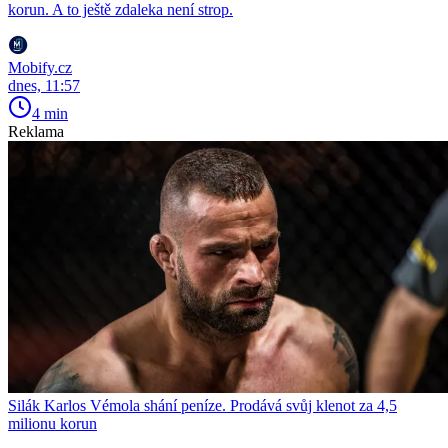
korun. A to ještě zdaleka není strop.
Mobify.cz
dnes, 11:57
4 min
Reklama
Silák Karlos Vémola shání peníze. Prodává svůj klenot za 4,5
milionu korun