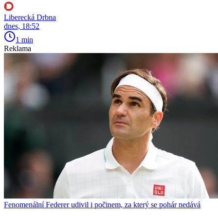
Liberecká Drbna
dnes, 18:52
1 min
Reklama
Fenomenální Federer udivil i počinem, za který se pohár nedává