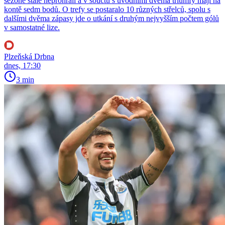
sezoně stále neprohráli a v součtu s úvodními dvěma triumfy mají na
kontě sedm bodů. O trefy se postaralo 10 různých střelců, spolu s
dalšími dvěma zápasy jde o utkání s druhým nejvyšším počtem gólů
v samostatné lize.
Plzeňská Drbna
dnes, 17:30
3 min