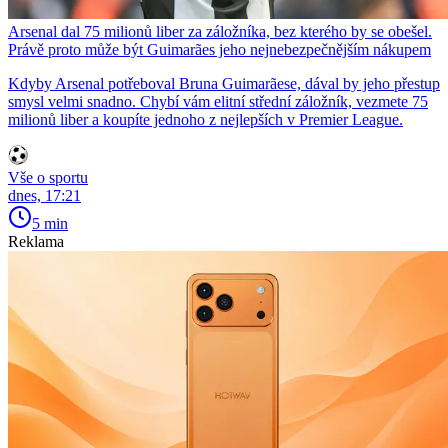
Arsenal dal 75 milionů liber za záložníka, bez kterého by se obešel.
Právě proto může být Guimarães jeho nejnebezpečnějším nákupem
Kdyby Arsenal potřeboval Bruna Guimarãese, dával by jeho přestup
smysl velmi snadno. Chybí vám elitní střední záložník, vezmete 75
milionů liber a koupíte jednoho z nejlepších v Premier League.
Vše o sportu
dnes, 17:21
5 min
Reklama