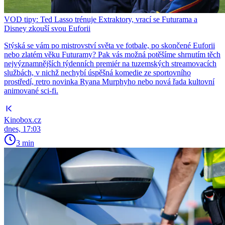
VOD tipy: Ted Lasso trénuje Extraktory, vrací se Futurama a
Disney zkouší svou Euforii
Stýská se vám po mistrovství světa ve fotbale, po skončené Euforii
nebo zlatém věku Futuramy? Pak vás možná potěšíme shrnutím těch
nejvýznamnějších týdenních premiér na tuzemských streamovacích
službách, v nichž nechybí úspěšná komedie ze sportovního
prostředí, retro novinka Ryana Murphyho nebo nová řada kultovní
animované sci-fi.
Kinobox.cz
dnes, 17:03
3 min