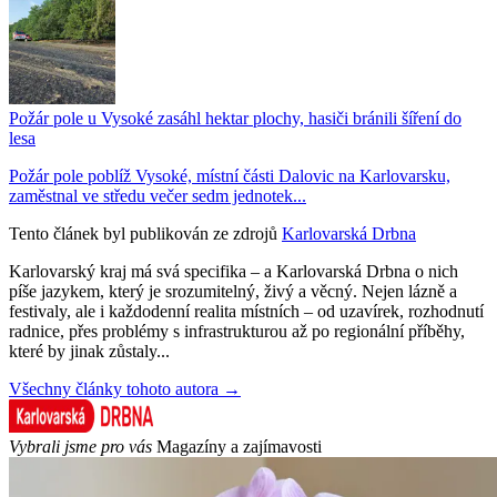
Požár pole u Vysoké zasáhl hektar plochy, hasiči bránili šíření do
lesa
Požár pole poblíž Vysoké, místní části Dalovic na Karlovarsku,
zaměstnal ve středu večer sedm jednotek...
Tento článek byl publikován ze zdrojů
Karlovarská Drbna
Karlovarský kraj má svá specifika – a Karlovarská Drbna o nich
píše jazykem, který je srozumitelný, živý a věcný. Nejen lázně a
festivaly, ale i každodenní realita místních – od uzavírek, rozhodnutí
radnice, přes problémy s infrastrukturou až po regionální příběhy,
které by jinak zůstaly...
Všechny články tohoto autora →
Vybrali jsme pro vás
Magazíny a zajímavosti