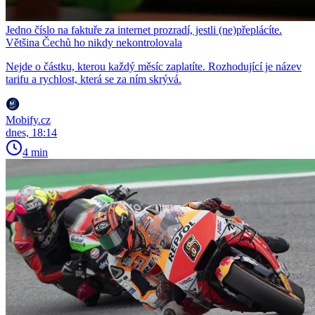
Jedno číslo na faktuře za internet prozradí, jestli (ne)přeplácíte.
Většina Čechů ho nikdy nekontrolovala
Nejde o částku, kterou každý měsíc zaplatíte. Rozhodující je název
tarifu a rychlost, která se za ním skrývá.
Mobify.cz
dnes, 18:14
4 min