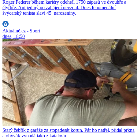
Roger Federer během kariéry odehrál 1750 zápasů ve dvouhře a
čtyřhře. Ani jediný po zahájení nevzdal. Dnes fenomenální
švýcarský tenista slaví 45. narozeniny.
Aktuálně.cz - Sport
dnes, 18:50
Starý žebřík z garáže za stopadesát korun. Pár ho natřel, přidal prkna
a obývák vypadá jako z katalogu