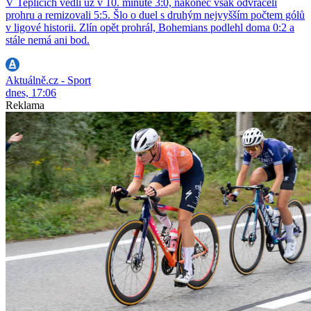
V Teplicích vedli už v 10. minutě 3:0, nakonec však odvraceli
prohru a remizovali 5:5. Šlo o duel s druhým nejvyšším počtem gólů
v ligové historii. Zlín opět prohrál, Bohemians podlehl doma 0:2 a
stále nemá ani bod.
Aktuálně.cz - Sport
dnes, 17:06
Reklama