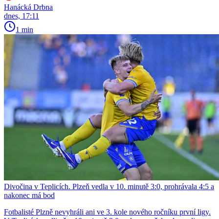
Hanácká Drbna
dnes, 17:11
1 min
Divočina v Teplicích. Plzeň vedla v 10. minutě 3:0, prohrávala 4:5 a
nakonec má bod
Fotbalisté Plzně nevyhráli ani ve 3. kole nového ročníku první ligy.