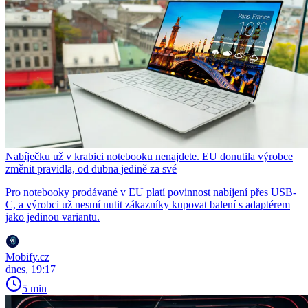
Nabíječku už v krabici notebooku nenajdete. EU donutila výrobce
změnit pravidla, od dubna jedině za své
Pro notebooky prodávané v EU platí povinnost nabíjení přes USB-
C, a výrobci už nesmí nutit zákazníky kupovat balení s adaptérem
jako jedinou variantu.
Mobify.cz
dnes, 19:17
5 min