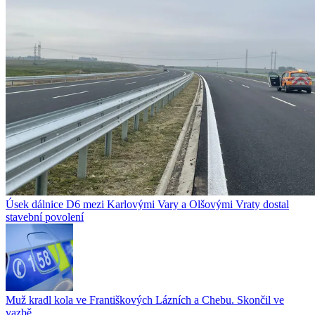
Úsek dálnice D6 mezi Karlovými Vary a Olšovými Vraty dostal
stavební povolení
Muž kradl kola ve Františkových Lázních a Chebu. Skončil ve
vazbě