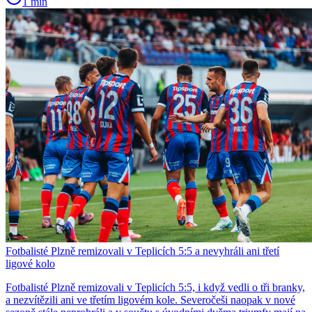
1 min
Fotbalisté Plzně remizovali v Teplicích 5:5 a nevyhráli ani třetí
ligové kolo
Fotbalisté Plzně remizovali v Teplicích 5:5, i když vedli o tři branky,
a nezvítězili ani ve třetím ligovém kole. Severočeši naopak v nové