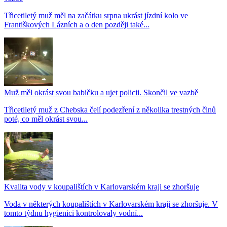
Třicetiletý muž měl na začátku srpna ukrást jízdní kolo ve
Františkových Lázních a o den později také...
Muž měl okrást svou babičku a ujet policii. Skončil ve vazbě
Třicetiletý muž z Chebska čelí podezření z několika trestných činů
poté, co měl okrást svou...
Kvalita vody v koupalištích v Karlovarském kraji se zhoršuje
Voda v některých koupalištích v Karlovarském kraji se zhoršuje. V
tomto týdnu hygienici kontrolovaly vodní...