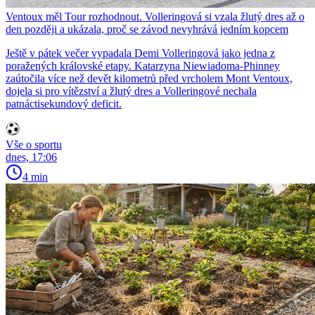
Ventoux měl Tour rozhodnout. Volleringová si vzala žlutý dres až o
den později a ukázala, proč se závod nevyhrává jedním kopcem
Ještě v pátek večer vypadala Demi Volleringová jako jedna z
poražených královské etapy. Katarzyna Niewiadoma-Phinney
zaútočila více než devět kilometrů před vrcholem Mont Ventoux,
dojela si pro vítězství a žlutý dres a Volleringové nechala
patnáctisekundový deficit.
Vše o sportu
dnes, 17:06
4 min