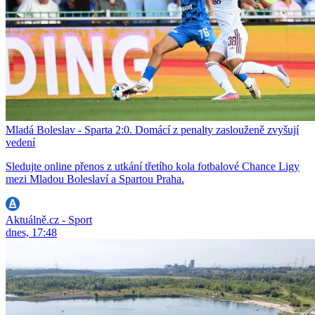
Mladá Boleslav - Sparta 2:0. Domácí z penalty zaslouženě zvyšují
vedení
Sledujte online přenos z utkání třetího kola fotbalové Chance Ligy
mezi Mladou Boleslaví a Spartou Praha.
Aktuálně.cz - Sport
dnes, 17:48