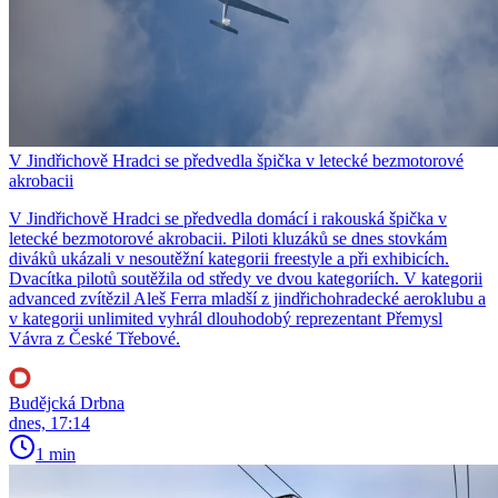
V Jindřichově Hradci se předvedla špička v letecké bezmotorové
akrobacii
V Jindřichově Hradci se předvedla domácí i rakouská špička v
letecké bezmotorové akrobacii. Piloti kluzáků se dnes stovkám
diváků ukázali v nesoutěžní kategorii freestyle a při exhibicích.
Dvacítka pilotů soutěžila od středy ve dvou kategoriích. V kategorii
advanced zvítězil Aleš Ferra mladší z jindřichohradecké aeroklubu a
v kategorii unlimited vyhrál dlouhodobý reprezentant Přemysl
Vávra z České Třebové.
Budějcká Drbna
dnes, 17:14
1 min