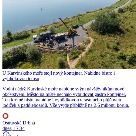
U Karvinského moře stojí nový kontejner. Nabídne bistro i
vyhlídkovou terasu
Vodní nádrž Karvinské moře nabídne svým návštěvníkům nové
občerstvení. Město na místě nechalo vybudovat gastro kontejner.
Ten kromě bistra nabídne i vyhlídkovou terasu nebo půjčovnu
lodiček a paddleboardů. Vše vyjde přibližně na 2,6 milionu korun.
Ostravská Drbna
dnes, 17:34