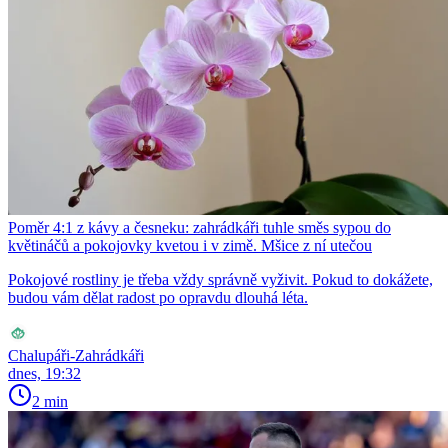
Poměr 4:1 z kávy a česneku: zahrádkáři tuhle směs sypou do
květináčů a pokojovky kvetou i v zimě. Mšice z ní utečou
Pokojové rostliny je třeba vždy správně vyživit. Pokud to dokážete,
budou vám dělat radost po opravdu dlouhá léta.
Chalupáři-Zahrádkáři
dnes, 19:32
2 min