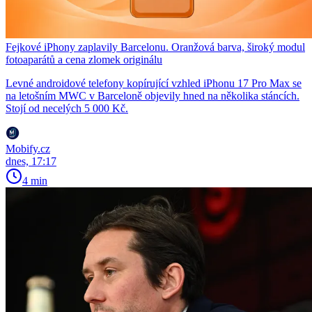
Fejkové iPhony zaplavily Barcelonu. Oranžová barva, široký modul
fotoaparátů a cena zlomek originálu
Levné androidové telefony kopírující vzhled iPhonu 17 Pro Max se
na letošním MWC v Barceloně objevily hned na několika stáncích.
Stojí od necelých 5 000 Kč.
Mobify.cz
dnes, 17:17
4 min