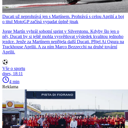
Ducati už neprohrává jen s Martínem. Prohrává s celou Aprilií a boj
o titul MotoGP začíná vypadat úplně jinak
Jorge Martín vyhrál sobotní sprint v Silverstonu. Kdyby šlo jen o
něj, Ducati by si ještě mohla vysvětlovat výsledek kvalitou jednoho
jezdce. Jenže za Martínem nepřijela další Ducati. Přijel Ai Ogura na
Trackhouse Aprilii. A za ním Marco Bezzecchi na druhé tovární
Aprilii.
Vše o sportu
dnes, 18:11
4 min
Reklama