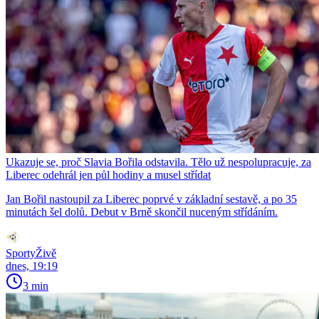
Ukazuje se, proč Slavia Bořila odstavila. Tělo už nespolupracuje, za
Liberec odehrál jen půl hodiny a musel střídat
Jan Bořil nastoupil za Liberec poprvé v základní sestavě, a po 35
minutách šel dolů. Debut v Brně skončil nuceným střídáním.
SportyŽivě
dnes, 19:19
3 min