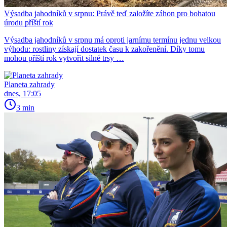
Výsadba jahodníků v srpnu: Právě teď založíte záhon pro bohatou
úrodu příští rok
Výsadba jahodníků v srpnu má oproti jarnímu termínu jednu velkou
výhodu: rostliny získají dostatek času k zakořenění. Díky tomu
mohou příští rok vytvořit silné trsy …
Planeta zahrady
dnes, 17:05
3 min