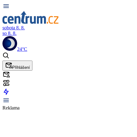
sobota 8. 8.
so 8. 8.
24°C
Přihlášení
Reklama