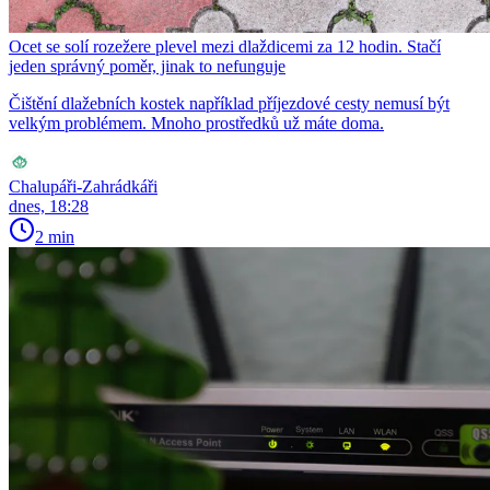
Ocet se solí rozežere plevel mezi dlaždicemi za 12 hodin. Stačí
jeden správný poměr, jinak to nefunguje
Čištění dlažebních kostek například příjezdové cesty nemusí být
velkým problémem. Mnoho prostředků už máte doma.
Chalupáři-Zahrádkáři
dnes, 18:28
2 min