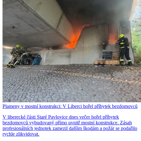
Plameny v mostní konstrukci: V Liberci hořel příbytek bezdomovců
V liberecké části Staré Pavlovice dnes večer hořel příbytek
bezdomovců vybudovaný přímo uvnitř mostní konstrukce. Zásah
profesionálních jednotek zamezil dalším škodám a požár se podařilo
rychle zlikvidovat.