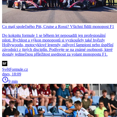
Co mají společného Pitt, Cruise a Rossi? Všichni řídili monopost F1
Do kokpitu formule 1 se během let neposadili jen profesionální
piloti. Rychlost a výkon monopostů si vyzkoušely také hvězdy
Hollywoodu, motocyklové legendy, rallyoví šampioni nebo úspěšní
závodníci z jiných disciplín. Podívejte se na známé osobnosti, které
dostaly jedinečnou příležitost usednout za volant monopostu F1.
SvětFormule.cz
dnes, 18:09
9 min