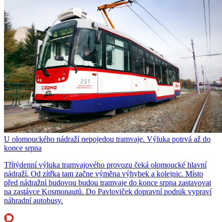
U olomouckého nádraží nepojedou tramvaje. Výluka potrvá až do
konce srpna
Třítýdenní výluka tramvajového provozu čeká olomoucké hlavní
nádraží. Od zítřka tam začne výměna výhybek a kolejnic. Místo
před nádražní budovou budou tramvaje do konce srpna zastavovat
na zastávce Kosmonautů. Do Pavloviček dopravní podnik vypraví
náhradní autobusy.