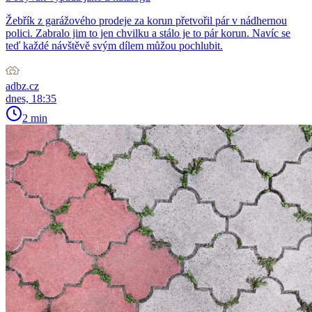
Žebřík z garážového prodeje za korun přetvořil pár v nádhernou
polici. Zabralo jim to jen chvilku a stálo je to pár korun. Navíc se
teď každé návštěvě svým dílem můžou pochlubit.
adbz.cz
dnes, 18:35
2 min