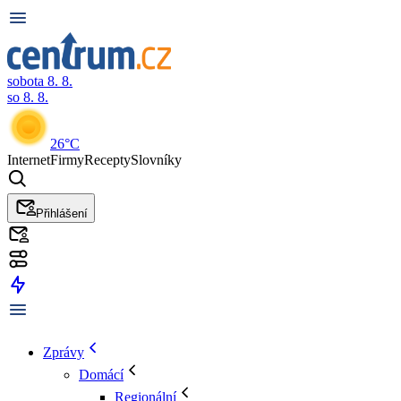
sobota 8. 8.
so 8. 8.
26°C
Internet
Firmy
Recepty
Slovníky
Přihlášení
Zprávy
Domácí
Regionální