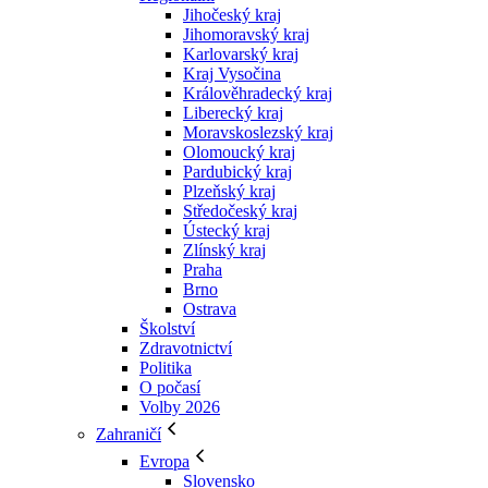
Jihočeský kraj
Jihomoravský kraj
Karlovarský kraj
Kraj Vysočina
Králověhradecký kraj
Liberecký kraj
Moravskoslezský kraj
Olomoucký kraj
Pardubický kraj
Plzeňský kraj
Středočeský kraj
Ústecký kraj
Zlínský kraj
Praha
Brno
Ostrava
Školství
Zdravotnictví
Politika
O počasí
Volby 2026
Zahraničí
Evropa
Slovensko