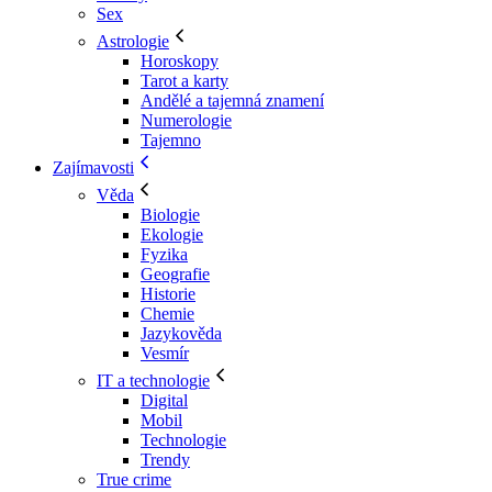
Sex
Astrologie
Horoskopy
Tarot a karty
Andělé a tajemná znamení
Numerologie
Tajemno
Zajímavosti
Věda
Biologie
Ekologie
Fyzika
Geografie
Historie
Chemie
Jazykověda
Vesmír
IT a technologie
Digital
Mobil
Technologie
Trendy
True crime