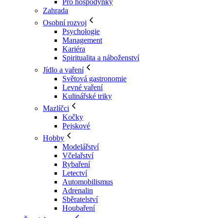
Pro hospodyňky
Zahrada
Osobní rozvoj
Psychologie
Management
Kariéra
Spiritualita a náboženství
Jídlo a vaření
Světová gastronomie
Levné vaření
Kulinářské triky
Mazlíčci
Kočky
Pejskové
Hobby
Modelářství
Včelařství
Rybaření
Letectví
Automobilismus
Adrenalin
Sběratelství
Houbaření