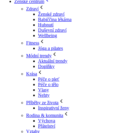
Ženské centrum
Zdraví
Ženské zdraví
Babiččina lékárna
Hubnutí
Duševní zdraví
Wellbeing
Fitness
Jóga a pilates
Módní trendy
Aktuální trendy
Doplňky
Krása
Péče o pleť
Péče o tělo
Vlasy
Nehty
Příběhy ze života
Inspirativní ženy
Rodina & komunita
Výchova
Přátelství
Vztahy