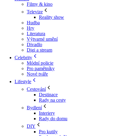
Filmy & kino
Televize
Reality show
Hudba
Hry
Literatura
Výtvarné umění
Divadlo
Digi a stream
Celebrity
Módní policie
Pro pamětníky
Nové tváře
Lifestyle
Cestování
Destinace
Rady na cesty
Bydlení
Interiery
Rady do domu
DIY
Pro kutily