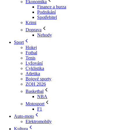
Ekonomika
Finance a burza
Podnikání
Spotřebitel
Krimi
Doprava
Nehody
Sport
Hokej
Fotbal
Tenis
Lyžování
Cyklistika
Atletika
Bojové sporty
ZOH 2026
Basketbal
NBA
Motosport
F1
Auto-moto
Elektromobily
Kultura