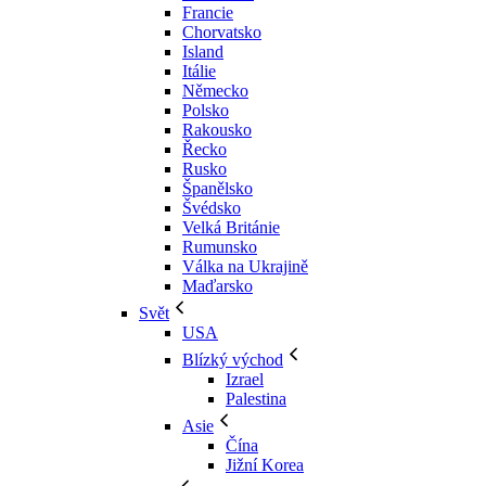
Francie
Chorvatsko
Island
Itálie
Německo
Polsko
Rakousko
Řecko
Rusko
Španělsko
Švédsko
Velká Británie
Rumunsko
Válka na Ukrajině
Maďarsko
Svět
USA
Blízký východ
Izrael
Palestina
Asie
Čína
Jižní Korea