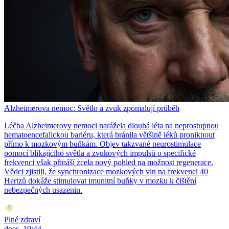
Alzheimerova nemoc: Světlo a zvuk zpomalují průběh
Léčba Alzheimerovy nemoci narážela dlouhá léta na neprostupnou
hematoencefalickou bariéru, která bránila většině léků proniknout
přímo k mozkovým buňkám. Objev takzvané neurostimulace
pomocí blikajícího světla a zvukových impulsů o specifické
frekvenci však přináší zcela nový pohled na možnost regenerace.
Vědci zjistili, že synchronizace mozkových vln na frekvenci 40
Hertzů dokáže stimulovat imunitní buňky v mozku k čištění
nebezpečných usazenin.
Plné zdraví
dnes, 19:44