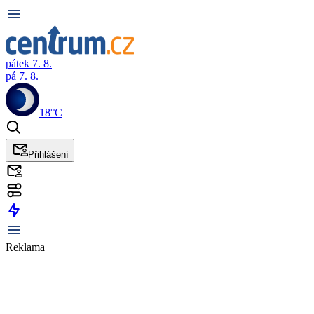
pátek 7. 8.
pá 7. 8.
18°C
Přihlášení
Reklama