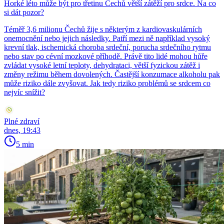
Horké léto může být pro třetinu Čechů větší zátěží pro srdce. Na co
si dát pozor?
Téměř 3,6 milionu Čechů žije s některým z kardiovaskulárních
onemocnění nebo jejich následky. Patří mezi ně například vysoký
krevní tlak, ischemická choroba srdeční, porucha srdečního rytmu
nebo stav po cévní mozkové příhodě. Právě tito lidé mohou hůře
zvládat vysoké letní teploty, dehydrataci, větší fyzickou zátěž i
změny režimu během dovolených. Častější konzumace alkoholu pak
může riziko dále zvyšovat. Jak tedy riziko problémů se srdcem co
nejvíc snížit?
Plné zdraví
dnes, 19:43
5 min