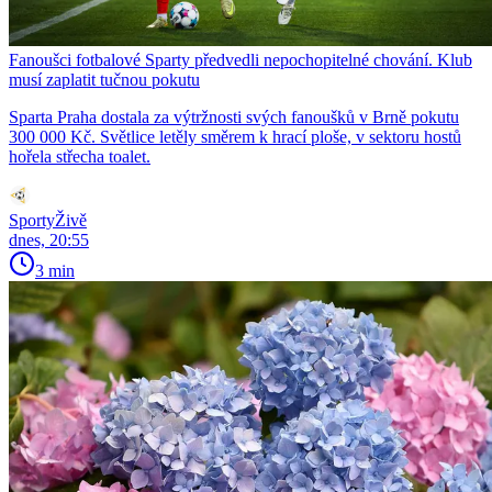
Fanoušci fotbalové Sparty předvedli nepochopitelné chování. Klub
musí zaplatit tučnou pokutu
Sparta Praha dostala za výtržnosti svých fanoušků v Brně pokutu
300 000 Kč. Světlice letěly směrem k hrací ploše, v sektoru hostů
hořela střecha toalet.
SportyŽivě
dnes, 20:55
3 min