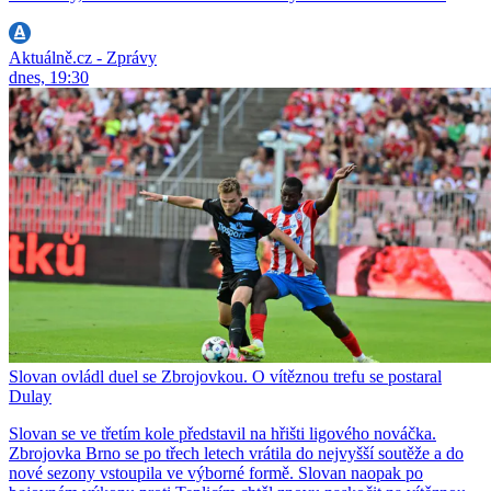
Aktuálně.cz - Zprávy
dnes, 19:30
Slovan ovládl duel se Zbrojovkou. O vítěznou trefu se postaral
Dulay
Slovan se ve třetím kole představil na hřišti ligového nováčka.
Zbrojovka Brno se po třech letech vrátila do nejvyšší soutěže a do
nové sezony vstoupila ve výborné formě. Slovan naopak po