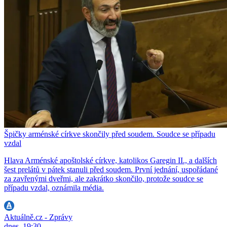
Špičky arménské církve skončily před soudem. Soudce se případu
vzdal
Hlava Arménské apoštolské církve, katolikos Garegin II., a dalších
šest prelátů v pátek stanuli před soudem. První jednání, uspořádané
za zavřenými dveřmi, ale zakrátko skončilo, protože soudce se
případu vzdal, oznámila média.
Aktuálně.cz - Zprávy
dnes, 19:30