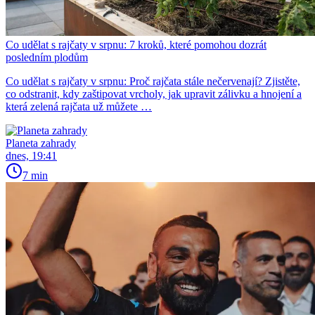
Co udělat s rajčaty v srpnu: 7 kroků, které pomohou dozrát
posledním plodům
Co udělat s rajčaty v srpnu: Proč rajčata stále nečervenají? Zjistěte,
co odstranit, kdy zaštipovat vrcholy, jak upravit zálivku a hnojení a
která zelená rajčata už můžete …
Planeta zahrady
dnes, 19:41
7 min