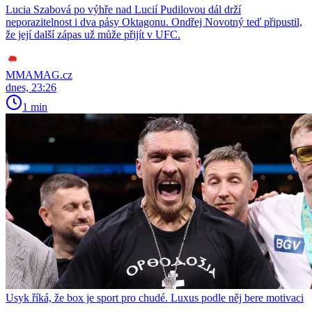
Lucia Szabová po výhře nad Lucií Pudilovou dál drží
neporazitelnost i dva pásy Oktagonu. Ondřej Novotný teď připustil,
že její další zápas už může přijít v UFC.
MMAMAG.cz
dnes, 23:26
1 min
Usyk říká, že box je sport pro chudé. Luxus podle něj bere motivaci