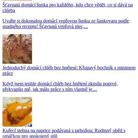
Šťavnatá domácí šunka pro každého, kdo chce vědět, co si dává na
chleba
Uvařte si dokonalou domácí vepřovou šunku ze šunkovaru podle
snadného receptu! Šťavnatá vepřová plec,...
Jednoduchý domácí chléb bez hnětení: Křupavý bochník s minimem
práce
Když jsem tenhle domácí chléb bez hnětení zkusila poprvé,
překvapilo mě, jak málo práce s ním vlastně je....
Kuřecí stehna na paprice podávaná s tarhoňou: Rodinný oběd s
omáčkou pro spokojený stůl