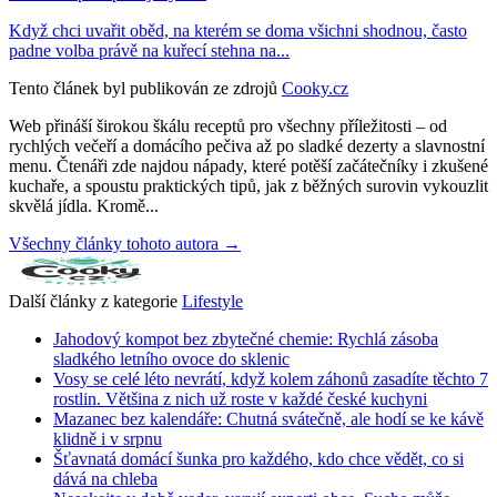
Když chci uvařit oběd, na kterém se doma všichni shodnou, často
padne volba právě na kuřecí stehna na...
Tento článek byl publikován ze zdrojů
Cooky.cz
Web přináší širokou škálu receptů pro všechny příležitosti – od
rychlých večeří a domácího pečiva až po sladké dezerty a slavnostní
menu. Čtenáři zde najdou nápady, které potěší začátečníky i zkušené
kuchaře, a spoustu praktických tipů, jak z běžných surovin vykouzlit
skvělá jídla. Kromě...
Všechny články tohoto autora →
Další články z kategorie
Lifestyle
Jahodový kompot bez zbytečné chemie: Rychlá zásoba
sladkého letního ovoce do sklenic
Vosy se celé léto nevrátí, když kolem záhonů zasadíte těchto 7
rostlin. Většina z nich už roste v každé české kuchyni
Mazanec bez kalendáře: Chutná svátečně, ale hodí se ke kávě
klidně i v srpnu
Šťavnatá domácí šunka pro každého, kdo chce vědět, co si
dává na chleba