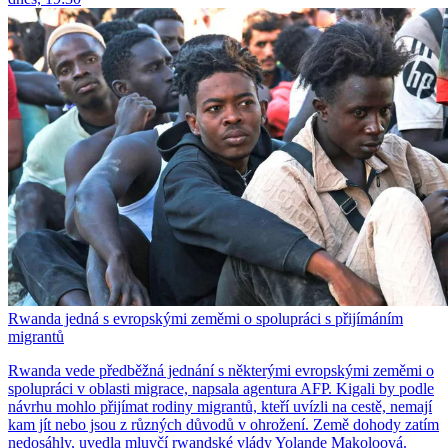
Rwanda jedná s evropskými zeměmi o spolupráci s přijímáním
migrantů
Rwanda vede předběžná jednání s některými evropskými zeměmi o
spolupráci v oblasti migrace, napsala agentura AFP. Kigali by podle
návrhu mohlo přijímat rodiny migrantů, kteří uvízli na cestě, nemají
kam jít nebo jsou z různých důvodů v ohrožení. Země dohody zatím
nedosáhly, uvedla mluvčí rwandské vlády Yolande Makoloová.