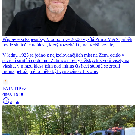
Připravte si kapesníky. V sobotu ve 20:00 vysílá Prima MAX příběh
podle skutečné události, který rozseká i ty nejtvrdší povahy
V lednu 1925 se jedno z nejizolovanějších míst na Zemi ocitlo v
sevření smrtící epidemie. Zatímco stovky dětských životů visely na
vlásku, v mrazu klesajícím pod minus čtyřicet stupňů se zrodil
hrdina, jehož jméno mělo být vymazáno z historie.
FAJNTIP.cz
dnes, 19:00
4 min