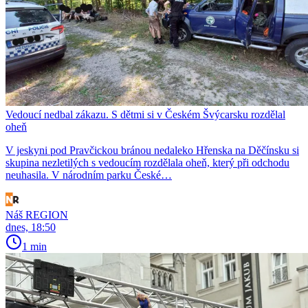
Vedoucí nedbal zákazu. S dětmi si v Českém Švýcarsku rozdělal
oheň
V jeskyni pod Pravčickou bránou nedaleko Hřenska na Děčínsku si
skupina nezletilých s vedoucím rozdělala oheň, který při odchodu
neuhasila. V národním parku České…
Náš REGION
dnes, 18:50
1 min