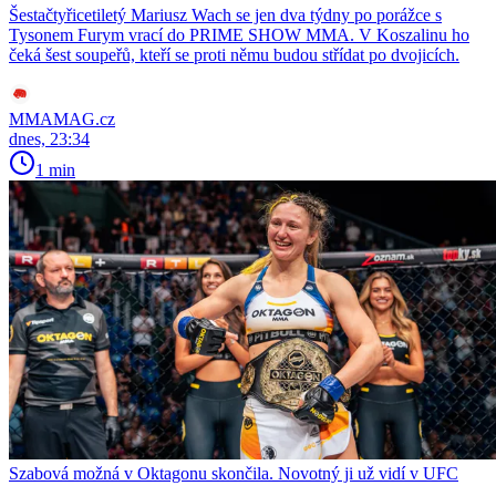
Šestačtyřicetiletý Mariusz Wach se jen dva týdny po porážce s
Tysonem Furym vrací do PRIME SHOW MMA. V Koszalinu ho
čeká šest soupeřů, kteří se proti němu budou střídat po dvojicích.
MMAMAG.cz
dnes, 23:34
1 min
Szabová možná v Oktagonu skončila. Novotný ji už vidí v UFC