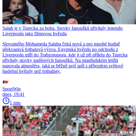
Salah je v Turecku za boha. Stovky fanoušků přivítaly legendu
Liverpoolu jako filmovou hvězdu
Slovutného Mohameda Salaha čeká nová a pro mnohé hodně
překvapivá fotbalová výzva. Egyptská hvězda po odchodu z
Liverpoolu míří do Trabzonsporu, kde ji už při příletu do Turecka
přivítaly stovky nadšených fanoušků. Na istanbulském letišti
panovala atmosféra, jaká se běžně pojí spíš s příjezdem světové
hudební hvězdy než fotbalisty.
SportWin
dnes, 19:41
1 min