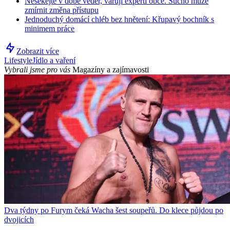
Nesekejte v době veder, varují experti obce. Sucho může
zmírnit změna přístupu
Jednoduchý domácí chléb bez hnětení: Křupavý bochník s
minimem práce
Zobrazit více
Lifestyle
Jídlo a vaření
Vybrali jsme pro vás
Magazíny a zajímavosti
Dva týdny po Furym čeká Wacha šest soupeřů. Do klece půjdou po
dvojicích