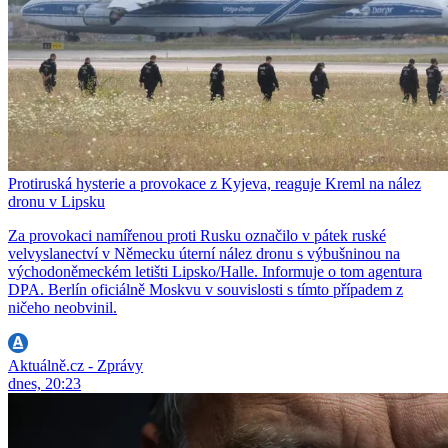
Protiruská hysterie a provokace z Kyjeva, reaguje Kreml na nález
dronu v Lipsku
Za provokaci namířenou proti Rusku označilo v pátek ruské
velvyslanectví v Německu úterní nález dronu s výbušninou na
východoněmeckém letišti Lipsko/Halle. Informuje o tom agentura
DPA. Berlín oficiálně Moskvu v souvislosti s tímto případem z
ničeho neobvinil.
Aktuálně.cz - Zprávy
dnes, 20:23