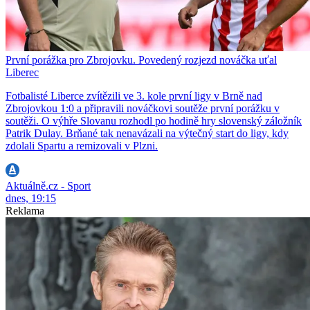
První porážka pro Zbrojovku. Povedený rozjezd nováčka uťal
Liberec
Fotbalisté Liberce zvítězili ve 3. kole první ligy v Brně nad
Zbrojovkou 1:0 a připravili nováčkovi soutěže první porážku v
soutěži. O výhře Slovanu rozhodl po hodině hry slovenský záložník
Patrik Dulay. Brňané tak nenavázali na výtečný start do ligy, kdy
zdolali Spartu a remizovali v Plzni.
Aktuálně.cz - Sport
dnes, 19:15
Reklama