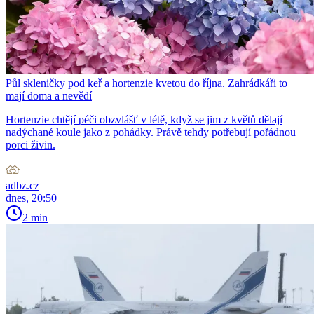
Půl skleničky pod keř a hortenzie kvetou do října. Zahrádkáři to
mají doma a nevědí
Hortenzie chtějí péči obzvlášť v létě, když se jim z květů dělají
nadýchané koule jako z pohádky. Právě tehdy potřebují pořádnou
porci živin.
adbz.cz
dnes, 20:50
2 min