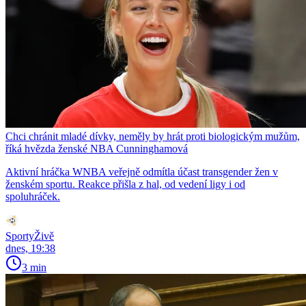
Chci chránit mladé dívky, neměly by hrát proti biologickým mužům,
říká hvězda ženské NBA Cunninghamová
Aktivní hráčka WNBA veřejně odmítla účast transgender žen v
ženském sportu. Reakce přišla z hal, od vedení ligy i od
spoluhráček.
SportyŽivě
dnes, 19:38
3 min