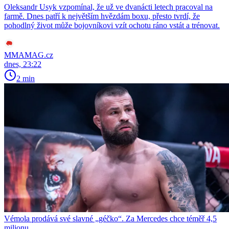
Oleksandr Usyk vzpomínal, že už ve dvanácti letech pracoval na
farmě. Dnes patří k největším hvězdám boxu, přesto tvrdí, že
pohodlný život může bojovníkovi vzít ochotu ráno vstát a trénovat.
MMAMAG.cz
dnes, 23:22
2 min
Vémola prodává své slavné „géčko“. Za Mercedes chce téměř 4,5
milionu