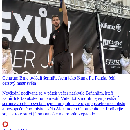
Centrum Brna ovládli šermíři. Jsem jako Kung Fu Panda, řekl
čerstvý mistr světa
Nevšední podívaná se v pátek večer naskytla Brňanům, kteří
zamířili k Jakubskému náměstí. Vidět totiž mohli nejen prestižní
šermíře z celého světa a jejich um, ale také olympijského medailistu
a novopečeného mistra světa Alexandera Choupenitche. Podívejte
se, jak to v srdci jihomoravské metropole vypadalo.