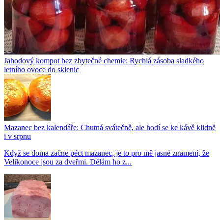
Jahodový kompot bez zbytečné chemie: Rychlá zásoba sladkého
letního ovoce do sklenic
Mazanec bez kalendáře: Chutná svátečně, ale hodí se ke kávě klidně
i v srpnu
Když se doma začne péct mazanec, je to pro mě jasné znamení, že
Velikonoce jsou za dveřmi. Dělám ho z...