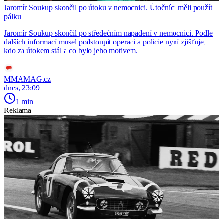
Jaromír Soukup skončil po útoku v nemocnici. Útočníci měli použít
pálku
Jaromír Soukup skončil po středečním napadení v nemocnici. Podle
dalších informací musel podstoupit operaci a policie nyní zjišťuje,
kdo za útokem stál a co bylo jeho motivem.
MMAMAG.cz
dnes, 23:09
1 min
Reklama