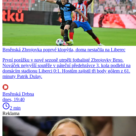
Brněnská Zbrojovka poprvé klopýtla, doma nestačila na Liberec
První porážku v nové sezoně utrpěli fotbalisté Zbrojovky Brno.
Nováček nejvyšší soutěže v páteční předehrávce 3. kola podlehl na
domácím stadionu Liberci 0:1. Hostům zajistil tři body gólem z 61.
minuty Patrik Dulay.
Brněnská Drbna
dnes, 19:40
2 min
Reklama