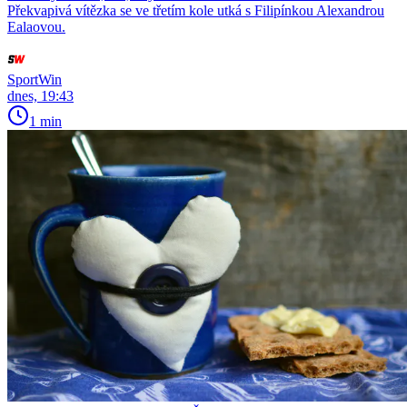
Překvapivá vítězka se ve třetím kole utká s Filipínkou Alexandrou
Ealaovou.
SportWin
dnes, 19:43
1 min