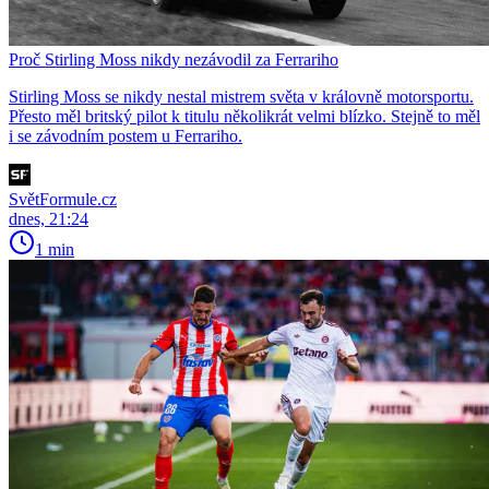
Proč Stirling Moss nikdy nezávodil za Ferrariho
Stirling Moss se nikdy nestal mistrem světa v královně motorsportu.
Přesto měl britský pilot k titulu několikrát velmi blízko. Stejně to měl
i se závodním postem u Ferrariho.
SvětFormule.cz
dnes, 21:24
1 min