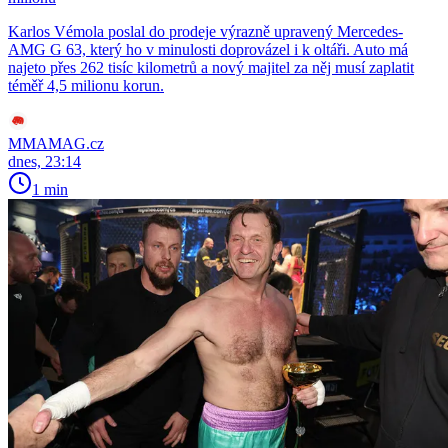
Karlos Vémola poslal do prodeje výrazně upravený Mercedes-
AMG G 63, který ho v minulosti doprovázel i k oltáři. Auto má
najeto přes 262 tisíc kilometrů a nový majitel za něj musí zaplatit
téměř 4,5 milionu korun.
MMAMAG.cz
dnes, 23:14
1 min