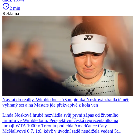
2 min
Reklama
Návrat do reality. Wimbledonská šampionka Nosková ztratila téměř
vyhraný set a na Masters jde překvapivě z kola ven
Linda Nosková hrubě nezvládla svůj první zápas od životního
triumfu ve Wimbledonu. Perspektivní česká reprezentantka na
turnaji WTA 1000 v Torontu podlehla Američance Caty
McNallyové 6:7, 1:6, když v úvodní sadě neudržela vedení 5:1.