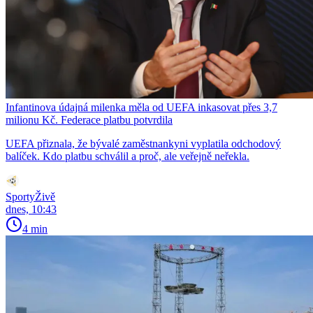
Infantinova údajná milenka měla od UEFA inkasovat přes 3,7
milionu Kč. Federace platbu potvrdila
UEFA přiznala, že bývalé zaměstnankyni vyplatila odchodový
balíček. Kdo platbu schválil a proč, ale veřejně neřekla.
SportyŽivě
dnes, 10:43
4 min