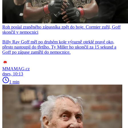
Roh poslal zraněného zápasníka zpět do boje. Cormier zuřil, Goff
skončil v nemocnici
Billy Ray Goff měl po druhém kole výrazně oteklé pravé oko,
přesto nastoupil do třetího. Ty Miller ho ukončil za 15 sekund a
Goff po zápase zamířil do nemocnice.
MMAMAG.cz
dnes, 10:13
1 min