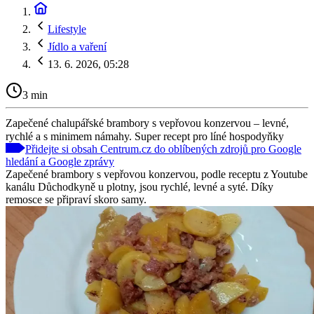
Lifestyle
Jídlo a vaření
13. 6. 2026, 05:28
3 min
Zapečené chalupářské brambory s vepřovou konzervou – levné,
rychlé a s minimem námahy. Super recept pro líné hospodyňky
Přidejte si obsah Centrum.cz do oblíbených zdrojů pro Google
hledání a Google zprávy
Zapečené brambory s vepřovou konzervou, podle receptu z Youtube
kanálu Důchodkyně u plotny, jsou rychlé, levné a syté. Díky
remosce se připraví skoro samy.