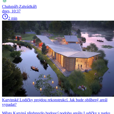
Chalupáři-Zahrádkáři
dnes, 10:37
2 min
Karvinské Lodičky projdou rekonstrukcí. Jak bude oblíbený areál
vypadat?
Město Karviná představilo budoucí podobu areálu Lodičky v parku