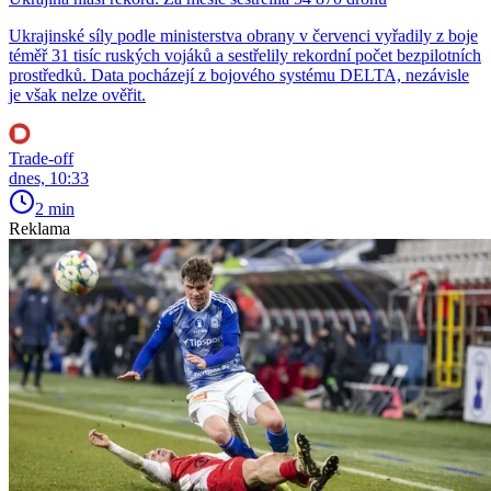
Ukrajinské síly podle ministerstva obrany v červenci vyřadily z boje
téměř 31 tisíc ruských vojáků a sestřelily rekordní počet bezpilotních
prostředků. Data pocházejí z bojového systému DELTA, nezávisle
je však nelze ověřit.
Trade-off
dnes, 10:33
2 min
Reklama