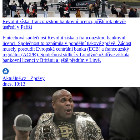
Revolut získal francouzskou bankovní licenci, příští rok otevře
ústředí v Paříži
Fintechová společnost Revolut získala francouzskou bankovní
licenci. Společnost to oznámila v pondělní tiskové zprávě. Žádost
musely posoudit Evropská centrální banka (ECB) a francouzský
regulátor (ACPR). Společnost sídlící v Londýně už dříve získala
bankovní licenci v Británii a ještě předtím v Litvě.
Aktuálně.cz - Zprávy
dnes, 10:13