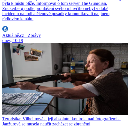
byla k místu blíže. Informoval o tom server The Guardian.
Zuckerberg podle prohlášení svého mluvčího nebyl v době
incidentu na lodi a členové posádky komunikovali na jiném
rádiovém kanálu.
Aktuálně.cz - Zprávy
dnes, 10:19
Teroristka: Vilhelmová a její absolutní kontrola nad fotografiemi a
Janžurová se musela naučit zacházet se zbraněmi