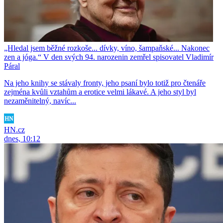
„Hledal jsem běžné rozkoše... dívky, víno, šampaňské... Nakonec
zen a jóga.“ V den svých 94. narozenin zemřel spisovatel Vladimír
Páral
Na jeho knihy se stávaly fronty, jeho psaní bylo totiž pro čtenáře
zejména kvůli vztahům a erotice velmi lákavé. A jeho styl byl
nezaměnitelný, navíc...
HN.cz
dnes, 10:12