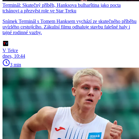
Terminál: Skutečný příběh, Hanksova bulharština jako pocta
tchánovi a přezvěst role ve Star Treku
Snímek Terminál s Tomem Hanksem vychází ze skutečného příběhu
uvízlého cestujícího. Zákulisí filmu odhaluje stavbu falešné haly i
tajné rodinné vazby.
V Telce
dnes, 10:44
3 min