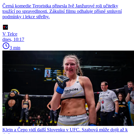
Černá komedie Teroristka přinesla Ivě Janžurové roli učitelky
toužící po spravedlnosti. Zákulisí filmu odhaluje přísné smluvní
podmínky i lekce střelby.
V Telce
dnes, 10:17
3 min
Klein a Čepo vidí další Slovenku v UFC. Szabová může dojít až k