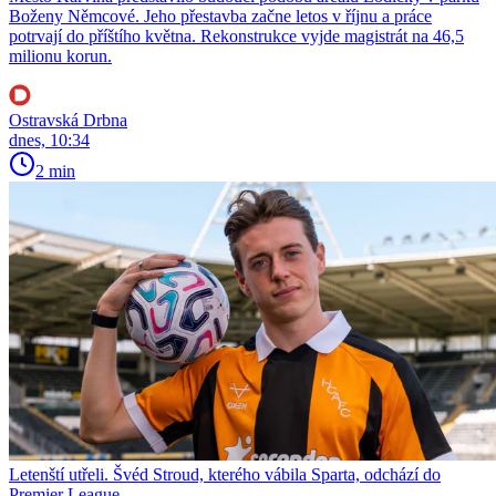
Boženy Němcové. Jeho přestavba začne letos v říjnu a práce
potrvají do příštího května. Rekonstrukce vyjde magistrát na 46,5
milionu korun.
Ostravská Drbna
dnes, 10:34
2 min
Letenští utřeli. Švéd Stroud, kterého vábila Sparta, odchází do
Premier League