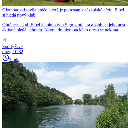
Olomouc odstavila hráče, který je potrestán v sázkařské aféře. Elbel
si hledá nový klub
Obránce Jakub Elbel je mimo tým Sigmy od jara a klub na jeho post
aktivně hledá náhradu. Návrat do olomouckého dresu se nekoná.
SportyŽivě
dnes, 10:32
3 min