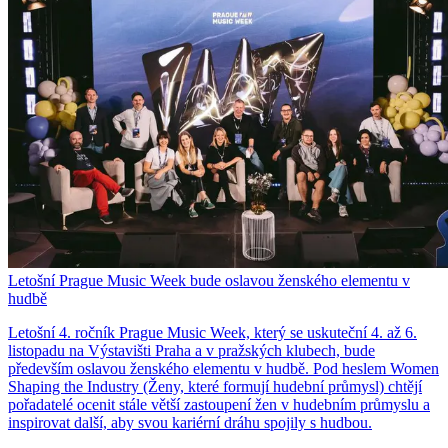
Letošní Prague Music Week bude oslavou ženského elementu v
hudbě
Letošní 4. ročník Prague Music Week, který se uskuteční 4. až 6.
listopadu na Výstavišti Praha a v pražských klubech, bude
především oslavou ženského elementu v hudbě. Pod heslem Women
Shaping the Industry (Ženy, které formují hudební průmysl) chtějí
pořadatelé ocenit stále větší zastoupení žen v hudebním průmyslu a
inspirovat další, aby svou kariérní dráhu spojily s hudbou.