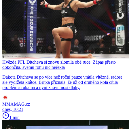
Hvězda PFL Ditcheva si znovu zlomila obě ruce. Zápas přesto
dokončila, svému rohu nic neřekla
Dakota Ditcheva se po více než roční pauze vrátila vítězně, radost
ale vydržela krátce. Britka přiznala, že už od druhého kola cítila
problém s rukama a nyní znovu nosí dlahy.
MMAMAG.cz
dnes, 10:21
1 min