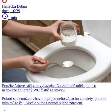
Hanácká Drbna
dnes, 10:39
1 min
Použité čajové sáčky nevyhazujte. Na záchodě udělají to, co
nedokáže ani drahý WC čistič za stovku
Pokud se nemůžete zbavit nepříjemného zápachu z toalety, pomoci
vám může čaj. Skvěle si totiž poradí s jeho zdrojem.