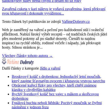
sladkokyselý nálev nemá chybu a dělám ho už roky
Zavařená cuketa v kari nálevu je voňavá zavařenina, která překvapí
svou křupavostí i dokonale vyváženou...
Tento článek byl publikován ze zdrojů
VařímeDobroty.cz
Web je zaměřený na vaření a pečení pro každodenní stůl i sváteční
příležitosti. Nabízí široký výběr receptů – od tradičních českých jídel
přes moderní pokrmy až po sladké dezerty. Čtenáři tu najdou
inspiraci na rychlé obědy, rodinné večeře i nápady, jak překvapit
hosty. Silnou stránkou je...
Všechny články tohoto autora →
Další články z kategorie
Jídlo a vaření
Broskvový koláč s drobenkou: Jednoduchý letní moučník,
který zaujme šťavnatým ovocem i křupavou vrstvou navrchu
Obrácené kuřecí řízky pro všechny, kteří chtějí známou
klasiku v chytřejším kabátku
Rychlý švestkový koláč bez vajec s mákem a skořicovou
drobenkou
Frgálová buchta neboli štědrák: Poctivý moučník se čtyřmi
náplněmi v jednom řezu