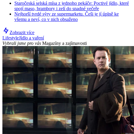
Staročeská selská mísa z jednoho pekáče: Poctivé jídlo, které
spojí maso, brambory i zelí do snadné večeře
Nejhorší tvrdé sýry ze supermarketu. Češi je jí úplně ke
všemu a neví, co v nich obsaženo
Zobrazit více
Lifestyle
Jídlo a vaření
Vybrali jsme pro vás
Magazíny a zajímavosti