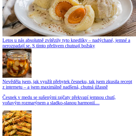
Letos u nás absolutně zvítězily tyto knedlíky – nadýchané, jemné a
nerozpadají se. S tímto přelivem chutnají božsky
Nevěděla jsem, jak využít přebytek česneku, tak jsem zkusila recept
z internetu – a jsem maximálně nadšená, chutná úžasně
Česnek v medu se sušenými rajčaty překvapí jemnou chutí,
voňavým rozmarýnem a sladko-slanou harmonií....