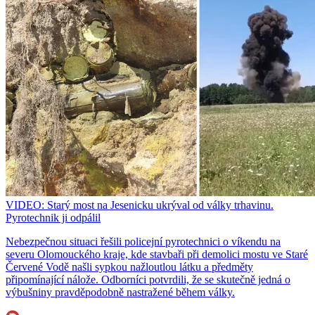
VIDEO: Starý most na Jesenicku ukrýval od války trhavinu.
Pyrotechnik ji odpálil
Nebezpečnou situaci řešili policejní pyrotechnici o víkendu na
severu Olomouckého kraje, kde stavbaři při demolici mostu ve Staré
Červené Vodě našli sypkou nažloutlou látku a předměty
připomínající nálože. Odborníci potvrdili, že se skutečně jedná o
výbušniny pravděpodobně nastražené během války.