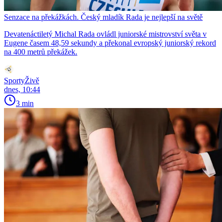
Senzace na překážkách. Český mladík Rada je nejlepší na světě
Devatenáctiletý Michal Rada ovládl juniorské mistrovství světa v
Eugene časem 48,59 sekundy a překonal evropský juniorský rekord
na 400 metrů překážek.
SportyŽivě
dnes, 10:44
3 min