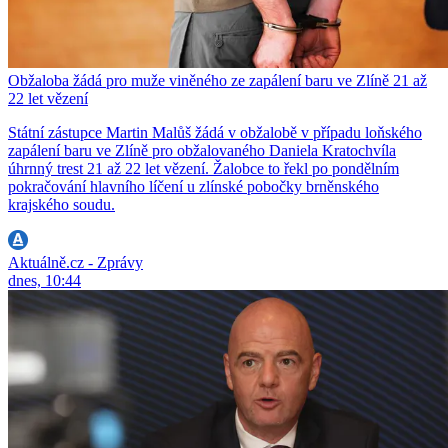
Obžaloba žádá pro muže viněného ze zapálení baru ve Zlíně 21 až
22 let vězení
Státní zástupce Martin Malůš žádá v obžalobě v případu loňského
zapálení baru ve Zlíně pro obžalovaného Daniela Kratochvíla
úhrnný trest 21 až 22 let vězení. Žalobce to řekl po pondělním
pokračování hlavního líčení u zlínské pobočky brněnského
krajského soudu.
Aktuálně.cz - Zprávy
dnes, 10:44