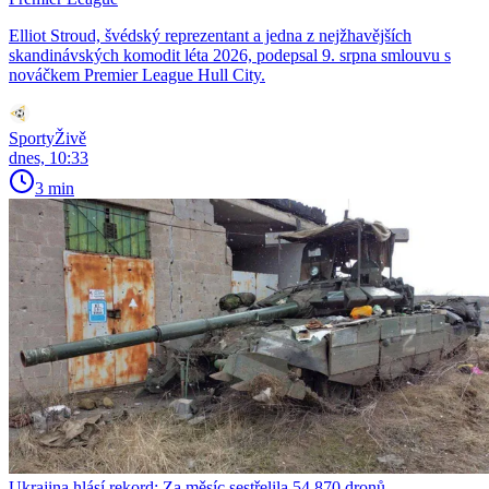
Elliot Stroud, švédský reprezentant a jedna z nejžhavějších
skandinávských komodit léta 2026, podepsal 9. srpna smlouvu s
nováčkem Premier League Hull City.
SportyŽivě
dnes, 10:33
3 min
Ukrajina hlásí rekord: Za měsíc sestřelila 54 870 dronů