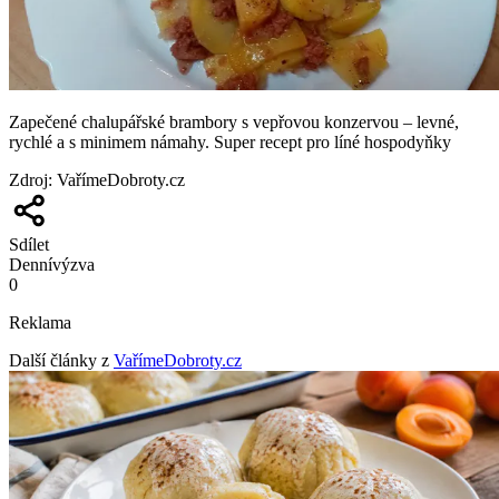
Zapečené chalupářské brambory s vepřovou konzervou – levné,
rychlé a s minimem námahy. Super recept pro líné hospodyňky
Zdroj
:
VařímeDobroty.cz
Sdílet
Denní
výzva
0
Reklama
Další články z
VařímeDobroty.cz