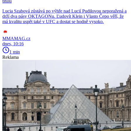
titulu
Lucia Szabová zůstává po výhře nad Lucií Pudilovou neporažená a
drží dva pásy OKTAGONu. Ľudovít Klein i Vlasto Čepo věří, že
má kvalitu uspět také v UFC a dostat se hodně vysoko.
MMAMAG.cz
dnes, 10:16
1 min
Reklama