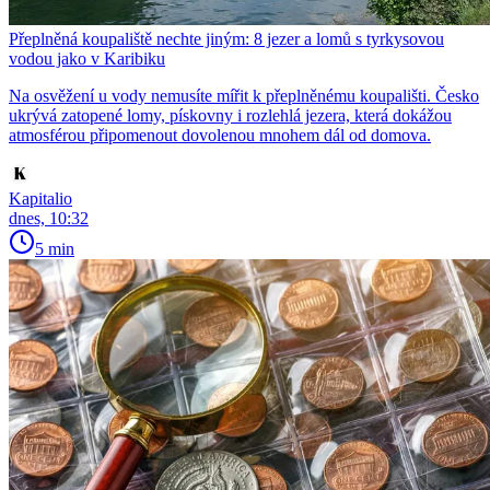
Přeplněná koupaliště nechte jiným: 8 jezer a lomů s tyrkysovou
vodou jako v Karibiku
Na osvěžení u vody nemusíte mířit k přeplněnému koupališti. Česko
ukrývá zatopené lomy, pískovny i rozlehlá jezera, která dokážou
atmosférou připomenout dovolenou mnohem dál od domova.
Kapitalio
dnes, 10:32
5 min