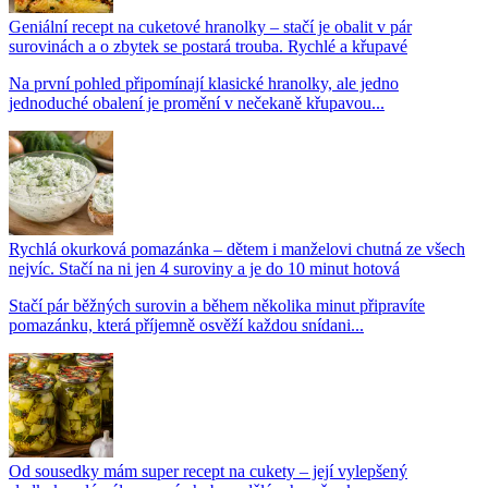
Geniální recept na cuketové hranolky – stačí je obalit v pár
surovinách a o zbytek se postará trouba. Rychlé a křupavé
Na první pohled připomínají klasické hranolky, ale jedno
jednoduché obalení je promění v nečekaně křupavou...
Rychlá okurková pomazánka – dětem i manželovi chutná ze všech
nejvíc. Stačí na ni jen 4 suroviny a je do 10 minut hotová
Stačí pár běžných surovin a během několika minut připravíte
pomazánku, která příjemně osvěží každou snídani...
Od sousedky mám super recept na cukety – její vylepšený