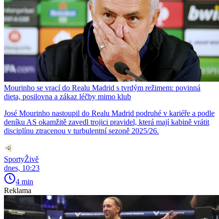
Mourinho se vrací do Realu Madrid s tvrdým režimem: povinná
dieta, posilovna a zákaz léčby mimo klub
José Mourinho nastoupil do Realu Madrid podruhé v kariéře a podle
deníku AS okamžitě zavedl trojici pravidel, která mají kabině vrátit
disciplínu ztracenou v turbulentní sezoně 2025/26.
SportyŽivě
dnes, 10:23
4 min
Reklama