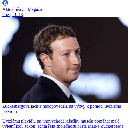
Aktuálně.cz - Magazín
dnes, 10:19
Zuckerbergova jachta neodpověděla na výzvy k pomoci uvízlému
plavidlu
Uvízlému plavidlu na jihovýchodě Aljašky musela pomáhat malá
výletní loď, ačkoli jachta šéfa společnosti Meta Marka Zuckerberga