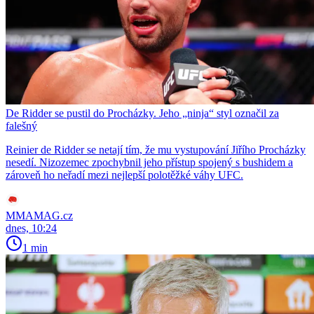
De Ridder se pustil do Procházky. Jeho „ninja“ styl označil za
falešný
Reinier de Ridder se netají tím, že mu vystupování Jiřího Procházky
nesedí. Nizozemec zpochybnil jeho přístup spojený s bushidem a
zároveň ho neřadí mezi nejlepší polotěžké váhy UFC.
MMAMAG.cz
dnes, 10:24
1 min