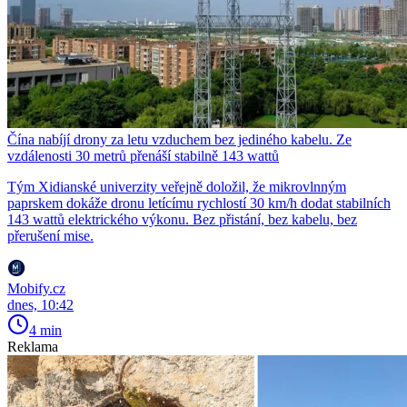
Čína nabíjí drony za letu vzduchem bez jediného kabelu. Ze
vzdálenosti 30 metrů přenáší stabilně 143 wattů
Tým Xidianské univerzity veřejně doložil, že mikrovlnným
paprskem dokáže dronu letícímu rychlostí 30 km/h dodat stabilních
143 wattů elektrického výkonu. Bez přistání, bez kabelu, bez
přerušení mise.
Mobify.cz
dnes, 10:42
4 min
Reklama