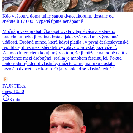
Kdo vyšťourá doma tuhle starou dvacetikorunu, dostane od
sběratelů 17 000. Vypadá úplně nenápadně
Možná ji vaše prababička opatrovala v tajné zásuvce starého
prádelníku nebo ji rodina dostala jako vzácný dar k významné
události. Drobná mince, která kdysi platila i v první československé
republice, dnes mezi sběrateli vyvolává obrovské pozdvižení.
Zatímco internetem kolují mýty o tom, že ji můžete náhodně najít v
peněžence mezi drobnými, realita je mnohem fascinující. Pokud
tento rodinný klenot vlastníte, můžete za něj na ruku dostat i
bezmála dvacet tisíc korun. O jaký poklad se vlastně jedná?
FAJNTIP.cz
dnes, 10:30
3 min